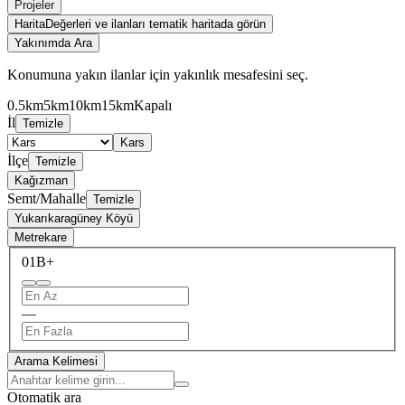
Projeler
Harita
Değerleri ve ilanları tematik haritada görün
Yakınımda Ara
Konumuna yakın ilanlar için yakınlık mesafesini seç.
0.5km
5km
10km
15km
Kapalı
İl
Temizle
Kars
İlçe
Temizle
Kağızman
Semt/Mahalle
Temizle
Yukarıkaragüney Köyü
Metrekare
0
1B+
—
Arama Kelimesi
Otomatik ara