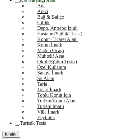
Kat Karşılığı Arsa
Ada
Arazi
Bağ & Bahçe
Çiftlik
Depo, Antrepo İzinli
Hastane (Sağlık Tesisi)
Konut+Ticaret Alanı
Konut İmarlı
Maden Ocağı
Muhtelif Arsa
Okul (Eğitim Tesisi)
Özel Kullanım
Sanayi İmarlı
Sit Alanı
Tarla
Ticari İmarlı
Toplu Konut İçin
Turizm/Konut Alanı
Turizm İmarlı
Villa İmarlı
Zeytinlik
Turistik Tesis
Kiralık