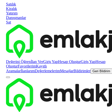
Satılık
Kiralık
Yatırım
Danışmanlar
Sat
Değerini Öğren
İlan Ver
Giriş Yap
Hesap Oluştur
Giriş Yap
Hesap
Oluştur
Favorilerim
Kayıtlı
Aramalar
İlanlarım
Değerlemelerim
Mesajlar
Bildirimler
Geri Bildirim