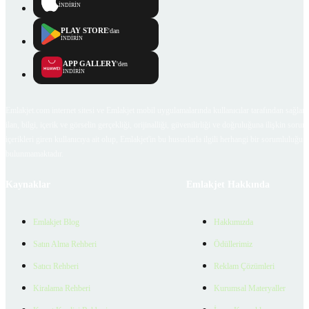
İNDİRİN
PLAY STORE
'dan
İNDİRİN
APP GALLERY
'den
İNDİRİN
Emlakjet.com internet sitesi ve Emlakjet mobil uygulamalarında kullanıcılar tarafından sağlana
ilan, bilgi, içerik ve görselin gerçekliği, orijinalliği, güvenilirliği ve doğruluğuna ilişkin soru
içerikleri giren kullanıcıya ait olup, Emlakjet'in bu hususlarla ilgili herhangi bir sorumluluğu
bulunmamaktadır.
Kaynaklar
Emlakjet Hakkında
Emlakjet Blog
Hakkımızda
Satın Alma Rehberi
Ödüllerimiz
Satıcı Rehberi
Reklam Çözümleri
Kiralama Rehberi
Kurumsal Materyaller