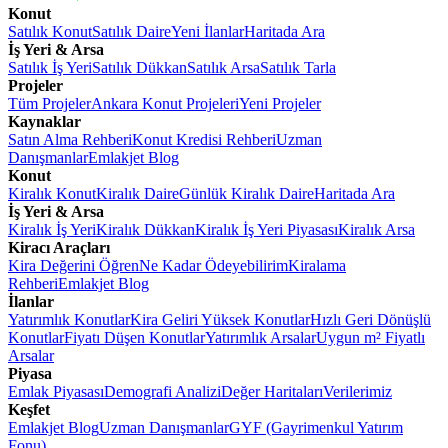
Konut
Satılık Konut
Satılık Daire
Yeni İlanlar
Haritada Ara
İş Yeri & Arsa
Satılık İş Yeri
Satılık Dükkan
Satılık Arsa
Satılık Tarla
Projeler
Tüm Projeler
Ankara Konut Projeleri
Yeni Projeler
Kaynaklar
Satın Alma Rehberi
Konut Kredisi Rehberi
Uzman
Danışmanlar
Emlakjet Blog
Konut
Kiralık Konut
Kiralık Daire
Günlük Kiralık Daire
Haritada Ara
İş Yeri & Arsa
Kiralık İş Yeri
Kiralık Dükkan
Kiralık İş Yeri Piyasası
Kiralık Arsa
Kiracı Araçları
Kira Değerini Öğren
Ne Kadar Ödeyebilirim
Kiralama
Rehberi
Emlakjet Blog
İlanlar
Yatırımlık Konutlar
Kira Geliri Yüksek Konutlar
Hızlı Geri Dönüşlü
Konutlar
Fiyatı Düşen Konutlar
Yatırımlık Arsalar
Uygun m² Fiyatlı
Arsalar
Piyasa
Emlak Piyasası
Demografi Analizi
Değer Haritaları
Verilerimiz
Keşfet
Emlakjet Blog
Uzman Danışmanlar
GYF (Gayrimenkul Yatırım
Fonu)