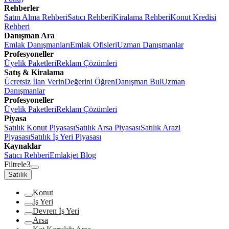
Rehberler
Satın Alma Rehberi
Satıcı Rehberi
Kiralama Rehberi
Konut Kredisi
Rehberi
Danışman Ara
Emlak Danışmanları
Emlak Ofisleri
Uzman Danışmanlar
Profesyoneller
Üyelik Paketleri
Reklam Çözümleri
Satış & Kiralama
Ücretsiz İlan Verin
Değerini Öğren
Danışman Bul
Uzman
Danışmanlar
Profesyoneller
Üyelik Paketleri
Reklam Çözümleri
Piyasa
Satılık Konut Piyasası
Satılık Arsa Piyasası
Satılık Arazi
Piyasası
Satılık İş Yeri Piyasası
Kaynaklar
Satıcı Rehberi
Emlakjet Blog
Filtrele
3
Satılık
Konut
İş Yeri
Devren İş Yeri
Arsa