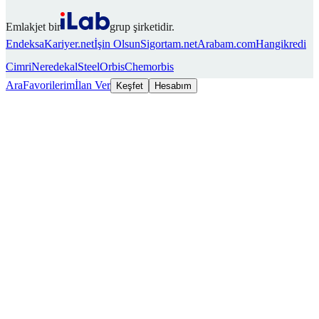
Emlakjet bir
grup şirketidir.
Endeksa
Kariyer.net
İşin Olsun
Sigortam.net
Arabam.com
Hangikredi
Cimri
Neredekal
SteelOrbis
Chemorbis
Ara
Favorilerim
İlan Ver
Keşfet
Hesabım