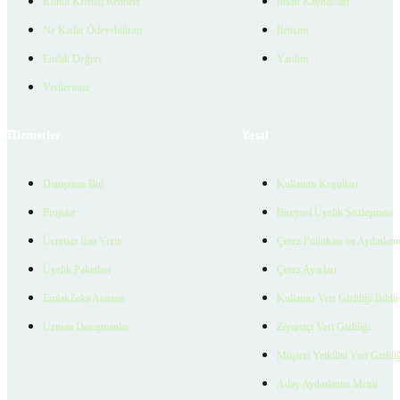
Konut Kredisi Rehberi
İnsan Kaynakları
Ne Kadar Ödeyebilirim
İletişim
Emlak Değeri
Yardım
Verilerimiz
Hizmetler
Yasal
Danışman Bul
Kullanım Koşulları
Projeler
Bireysel Üyelik Sözleşmesi
Ücretsiz İlan Verin
Çerez Politikası ve Aydınlat
Üyelik Paketleri
Çerez Ayarları
EmlakZeka Asistan
Kullanıcı Veri Gizliliği Bildi
Uzman Danışmanlar
Ziyaretçi Veri Gizliliği
Müşteri Yetkilisi Veri Gizlili
Aday Aydınlatma Metni