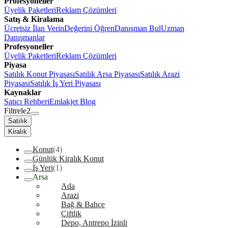
Profesyoneller
Üyelik Paketleri
Reklam Çözümleri
Satış & Kiralama
Ücretsiz İlan Verin
Değerini Öğren
Danışman Bul
Uzman
Danışmanlar
Profesyoneller
Üyelik Paketleri
Reklam Çözümleri
Piyasa
Satılık Konut Piyasası
Satılık Arsa Piyasası
Satılık Arazi
Piyasası
Satılık İş Yeri Piyasası
Kaynaklar
Satıcı Rehberi
Emlakjet Blog
Filtrele
2
Satılık
Kiralık
Konut
(4)
Günlük Kiralık Konut
İş Yeri
(1)
Arsa
Ada
Arazi
Bağ & Bahçe
Çiftlik
Depo, Antrepo İzinli