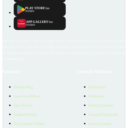
PLAY STORE
'dan
İNDİRİN
APP GALLERY
'den
İNDİRİN
Emlakjet.com internet sitesi ve Emlakjet mobil uygulamalarında kullanıcılar tarafından sağlana
ilan, bilgi, içerik ve görselin gerçekliği, orijinalliği, güvenilirliği ve doğruluğuna ilişkin soru
içerikleri giren kullanıcıya ait olup, Emlakjet'in bu hususlarla ilgili herhangi bir sorumluluğu
bulunmamaktadır.
Kaynaklar
Emlakjet Hakkında
Emlakjet Blog
Hakkımızda
Satın Alma Rehberi
Ödüllerimiz
Satıcı Rehberi
Reklam Çözümleri
Kiralama Rehberi
Kurumsal Materyaller
Konut Kredisi Rehberi
İnsan Kaynakları