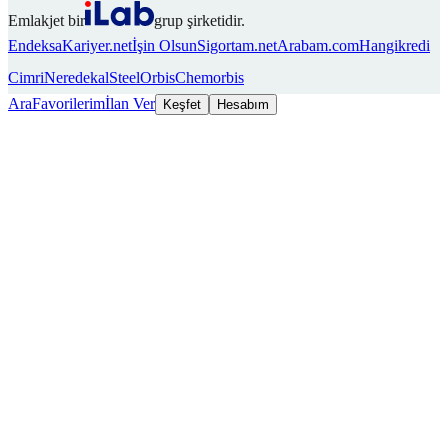
Emlakjet bir
grup şirketidir.
Endeksa
Kariyer.net
İşin Olsun
Sigortam.net
Arabam.com
Hangikredi
Cimri
Neredekal
SteelOrbis
Chemorbis
Ara
Favorilerim
İlan Ver
Keşfet
Hesabım