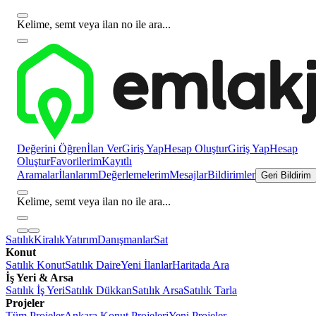
Kelime, semt veya ilan no ile ara...
Değerini Öğren
İlan Ver
Giriş Yap
Hesap Oluştur
Giriş Yap
Hesap
Oluştur
Favorilerim
Kayıtlı
Aramalar
İlanlarım
Değerlemelerim
Mesajlar
Bildirimler
Geri Bildirim
Kelime, semt veya ilan no ile ara...
Satılık
Kiralık
Yatırım
Danışmanlar
Sat
Konut
Satılık Konut
Satılık Daire
Yeni İlanlar
Haritada Ara
İş Yeri & Arsa
Satılık İş Yeri
Satılık Dükkan
Satılık Arsa
Satılık Tarla
Projeler
Tüm Projeler
Ankara Konut Projeleri
Yeni Projeler