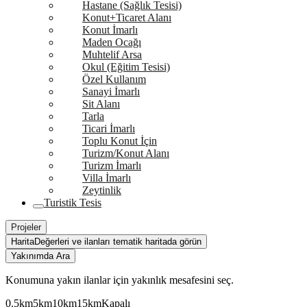
Hastane (Sağlık Tesisi)
Konut+Ticaret Alanı
Konut İmarlı
Maden Ocağı
Muhtelif Arsa
Okul (Eğitim Tesisi)
Özel Kullanım
Sanayi İmarlı
Sit Alanı
Tarla
Ticari İmarlı
Toplu Konut İçin
Turizm/Konut Alanı
Turizm İmarlı
Villa İmarlı
Zeytinlik
Turistik Tesis
Projeler
Harita
Değerleri ve ilanları tematik haritada görün
Yakınımda Ara
Konumuna yakın ilanlar için yakınlık mesafesini seç.
0.5km
5km
10km
15km
Kapalı