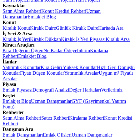
Kaynaklar
Satın Alma Rehberi
Konut Kredisi Rehberi
Uzman
Danışmanlar
Emlakjet Blog
Konut
Kiralık Konut
Kiralık Daire
Günlük Kiralık Daire
Haritada Ara
İş Yeri & Arsa
Kiralık İş Yeri
Kiralık Dükkan
Kiralık İş Yeri Piyasası
Kiralık Arsa
Kiracı Araçları
Kira Değerini Öğren
Ne Kadar Ödeyebilirim
Kiralama
Rehberi
Emlakjet Blog
İlanlar
Yatırımlık Konutlar
Kira Geliri Yüksek Konutlar
Hızlı Geri Dönüşlü
Konutlar
Fiyatı Düşen Konutlar
Yatırımlık Arsalar
Uygun m² Fiyatlı
Arsalar
Piyasa
Emlak Piyasası
Demografi Analizi
Değer Haritaları
Verilerimiz
Keşfet
Emlakjet Blog
Uzman Danışmanlar
GYF (Gayrimenkul Yatırım
Fonu)
Rehberler
Satın Alma Rehberi
Satıcı Rehberi
Kiralama Rehberi
Konut Kredisi
Rehberi
Danışman Ara
Emlak Danışmanları
Emlak Ofisleri
Uzman Danışmanlar