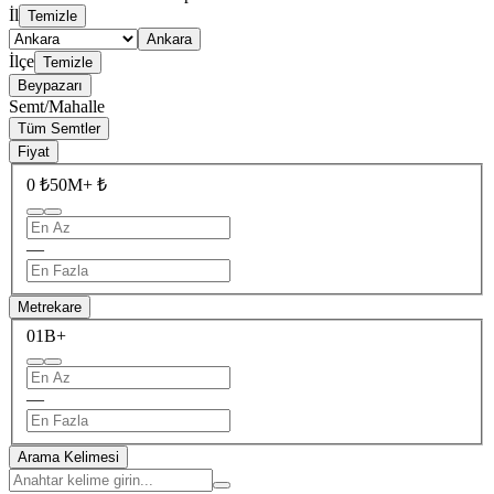
İl
Temizle
Ankara
İlçe
Temizle
Beypazarı
Semt/Mahalle
Tüm Semtler
Fiyat
0 ₺
50M+ ₺
—
Metrekare
0
1B+
—
Arama Kelimesi