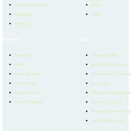
Ne Kadar Ödeyebilirim
İletişim
Emlak Değeri
Yardım
Verilerimiz
Hizmetler
Yasal
Danışman Bul
Kullanım Koşulları
Projeler
Bireysel Üyelik Sözleşmesi
Ücretsiz İlan Verin
Çerez Politikası ve Aydınlat
Üyelik Paketleri
Çerez Ayarları
EmlakZeka Asistan
Kullanıcı Veri Gizliliği Bildi
Uzman Danışmanlar
Ziyaretçi Veri Gizliliği
Müşteri Yetkilisi Veri Gizlili
Aday Aydınlatma Metni