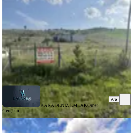
Beynamda 1000m2 Bala Asfaltına
Cephe Etrafı Çevrili Kiralık Arsa
Bala, Beynam Mahallesi
1000 m²
·
11/m²
·
11.05.2026
11.000 ₺
KARADENİZ EMLAK
Ömer Gençcan
Ara
Ara
KARADENİZ EMLAK
Ömer
Gençcan
%
40
Sahibinden "sahibinden | Sincan