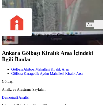
Ara
Ara
İletişim İnşaat & Emlak
mahir
özdemir
Ankara Gölbaşı Kiralık Arsa İçindeki
İlgili İlanlar
Gölbaşı Ahiboz Mahallesi Kiralık Arsa
Gölbaşı Karagedik Aydın Mahallesi Kiralık Arsa
Gölbaşı
Analiz ve Araştırma Sayfaları
Demografi Analizi