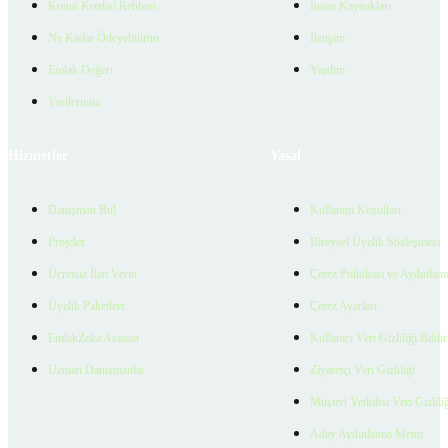
Konut Kredisi Rehberi
İnsan Kaynakları
Ne Kadar Ödeyebilirim
İletişim
Emlak Değeri
Yardım
Verilerimiz
Hizmetler
Yasal
Danışman Bul
Kullanım Koşulları
Projeler
Bireysel Üyelik Sözleşmesi
Ücretsiz İlan Verin
Çerez Politikası ve Aydınlat
Üyelik Paketleri
Çerez Ayarları
EmlakZeka Asistan
Kullanıcı Veri Gizliliği Bildi
Uzman Danışmanlar
Ziyaretçi Veri Gizliliği
Müşteri Yetkilisi Veri Gizlili
Aday Aydınlatma Metni