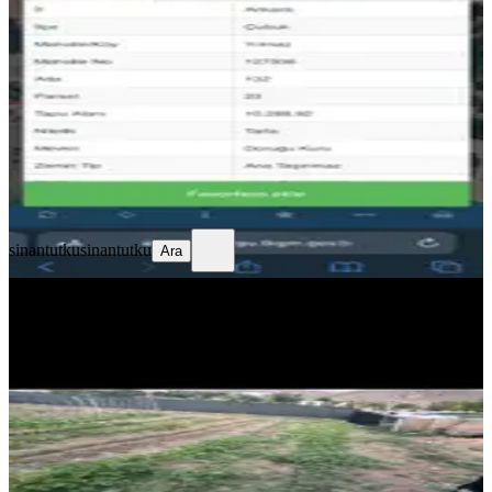
Çubuk, Yılmazköy Mahallesi
10288 m²
·
7/m²
·
12.07.2026
75.000 ₺
sinantutku
sinantutku
Ara
sinantutku
sinantutku
Ara
Sahibinden Batıkente 3km Uzaklıkta
Kiralık Hobi Bahçesi
Yenimahalle, Karacakaya Mahallesi
400 m²
·
63/m²
·
12.06.2026
25.000 ₺