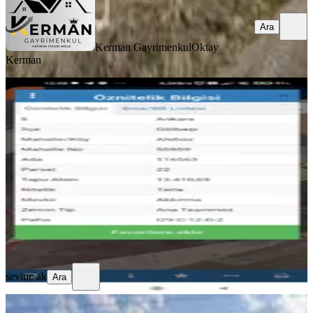
Ara
Kerman Gayrimenkul
Oktay
Kerman
Sahibinden Ankara Gölbaşı Ahiboz
28.100 Metre Arazi Kiralik
Gölbaşı, Ahiboz Mahallesi
28 m²
·
2.000/m²
·
30.08.2025
56.000 ₺
sevinc ak
Ara
sevinc ak
Ara