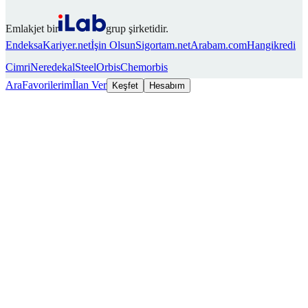
Emlakjet bir
grup şirketidir.
Endeksa
Kariyer.net
İşin Olsun
Sigortam.net
Arabam.com
Hangikredi
Cimri
Neredekal
SteelOrbis
Chemorbis
Ara
Favorilerim
İlan Ver
Keşfet
Hesabım