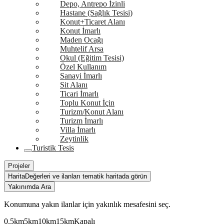
Depo, Antrepo İzinli
Hastane (Sağlık Tesisi)
Konut+Ticaret Alanı
Konut İmarlı
Maden Ocağı
Muhtelif Arsa
Okul (Eğitim Tesisi)
Özel Kullanım
Sanayi İmarlı
Sit Alanı
Ticari İmarlı
Toplu Konut İçin
Turizm/Konut Alanı
Turizm İmarlı
Villa İmarlı
Zeytinlik
Turistik Tesis
Projeler
Harita
Değerleri ve ilanları tematik haritada görün
Yakınımda Ara
Konumuna yakın ilanlar için yakınlık mesafesini seç.
0.5km
5km
10km
15km
Kapalı