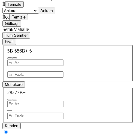
İl
Temizle
Ankara
İlçe
Temizle
Gölbaşı
Semt/Mahalle
Tüm Semtler
Fiyat
5B ₺
56B+ ₺
—
Metrekare
28
277B+
—
Kimden