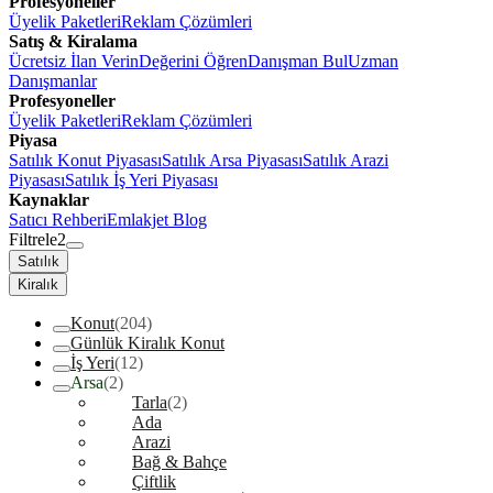
Profesyoneller
Üyelik Paketleri
Reklam Çözümleri
Satış & Kiralama
Ücretsiz İlan Verin
Değerini Öğren
Danışman Bul
Uzman
Danışmanlar
Profesyoneller
Üyelik Paketleri
Reklam Çözümleri
Piyasa
Satılık Konut Piyasası
Satılık Arsa Piyasası
Satılık Arazi
Piyasası
Satılık İş Yeri Piyasası
Kaynaklar
Satıcı Rehberi
Emlakjet Blog
Filtrele
2
Satılık
Kiralık
Konut
(204)
Günlük Kiralık Konut
İş Yeri
(12)
Arsa
(2)
Tarla
(2)
Ada
Arazi
Bağ & Bahçe
Çiftlik