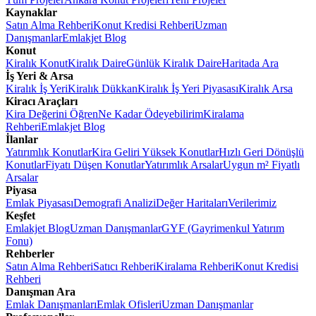
Kaynaklar
Satın Alma Rehberi
Konut Kredisi Rehberi
Uzman
Danışmanlar
Emlakjet Blog
Konut
Kiralık Konut
Kiralık Daire
Günlük Kiralık Daire
Haritada Ara
İş Yeri & Arsa
Kiralık İş Yeri
Kiralık Dükkan
Kiralık İş Yeri Piyasası
Kiralık Arsa
Kiracı Araçları
Kira Değerini Öğren
Ne Kadar Ödeyebilirim
Kiralama
Rehberi
Emlakjet Blog
İlanlar
Yatırımlık Konutlar
Kira Geliri Yüksek Konutlar
Hızlı Geri Dönüşlü
Konutlar
Fiyatı Düşen Konutlar
Yatırımlık Arsalar
Uygun m² Fiyatlı
Arsalar
Piyasa
Emlak Piyasası
Demografi Analizi
Değer Haritaları
Verilerimiz
Keşfet
Emlakjet Blog
Uzman Danışmanlar
GYF (Gayrimenkul Yatırım
Fonu)
Rehberler
Satın Alma Rehberi
Satıcı Rehberi
Kiralama Rehberi
Konut Kredisi
Rehberi
Danışman Ara
Emlak Danışmanları
Emlak Ofisleri
Uzman Danışmanlar