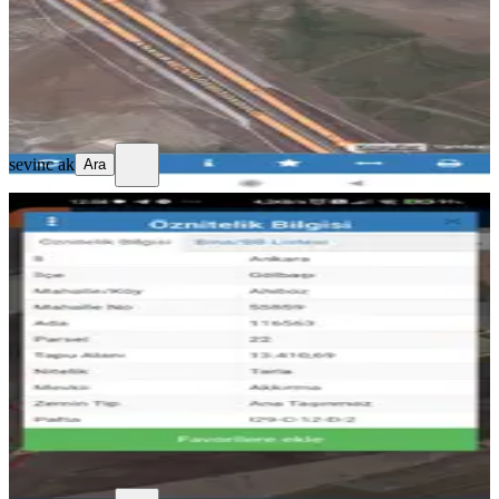
5.000 ₺
sevinc ak
Ara
sevinc ak
Ara
Ankara Gölbaşı Ahiboz 28.100 Metre
Arazi Kiralik
Gölbaşı, Ahiboz Mahallesi
28 m²
·
2.000/m²
·
30.08.2025
56.000 ₺
sevinc ak
Ara