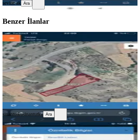
sevinc ak
Ara
Benzer İlanlar
Sahibinden Ankara Çubuk Tarla
Çubuk, Yılmazköy Mahallesi
6120 m²
·
9/m²
·
12.07.2026
55.000 ₺
sinantutku
sinantutku
Ara
sinantutku
sinantutku
Ara
Sahibinden Ankara Çubuk Da Ekilir
Biçilir Tatla