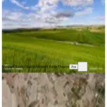
Beyobası 20 Dönüm Tarla – Yıllık
Kiralık (elektrik Trafosu Sınırda
Mevcut)"
Sincan, Beyobası Mahallesi
20090 m²
·
3/m²
·
29.08.2021
60.000 ₺
100.000 ₺
Mehmet Emin Onaran
Mehmet Emin Onaran
Ara
Mehmet Emin Onaran
Mehmet Emin Onaran
Ara
Sahibinden Kiralık Arazi 5 Dönüm
Tek Tapu
Ayaş, Gökler Mahallesi
5111 m²
·
9/m²
·
04.08.2026