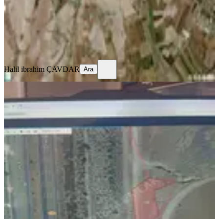
45.000 ₺
Halil ibrahim ÇAVDAR
Ara
Halil ibrahim ÇAVDAR
Ara
YENİ
Çankaya / Mühye Çevre Yoluna
Cephe 150 /1- 254 Mt Acillll
Çankaya, Yeşilkent Mahallesi
254 m²
·
9.843/m²
·
08.08.2026
2.500.000 ₺
İletişim İnşaat & Emlak
mahir özdemir