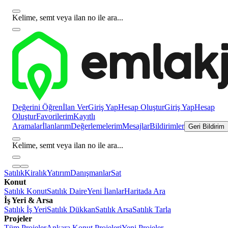
Kelime, semt veya ilan no ile ara...
Değerini Öğren
İlan Ver
Giriş Yap
Hesap Oluştur
Giriş Yap
Hesap
Oluştur
Favorilerim
Kayıtlı
Aramalar
İlanlarım
Değerlemelerim
Mesajlar
Bildirimler
Geri Bildirim
Kelime, semt veya ilan no ile ara...
Satılık
Kiralık
Yatırım
Danışmanlar
Sat
Konut
Satılık Konut
Satılık Daire
Yeni İlanlar
Haritada Ara
İş Yeri & Arsa
Satılık İş Yeri
Satılık Dükkan
Satılık Arsa
Satılık Tarla
Projeler
Tüm Projeler
Ankara Konut Projeleri
Yeni Projeler