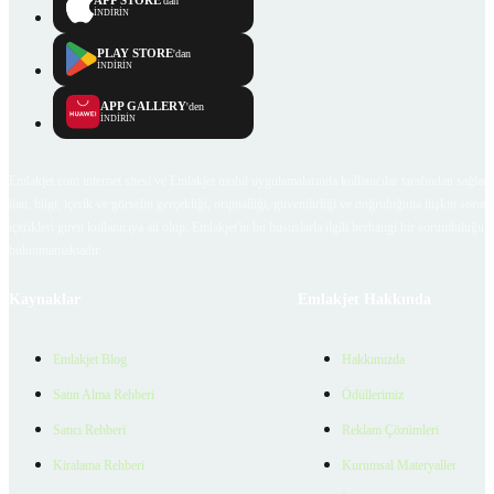
APP STORE
'dan
İNDİRİN
PLAY STORE
'dan
İNDİRİN
APP GALLERY
'den
İNDİRİN
Emlakjet.com internet sitesi ve Emlakjet mobil uygulamalarında kullanıcılar tarafından sağlana
ilan, bilgi, içerik ve görselin gerçekliği, orijinalliği, güvenilirliği ve doğruluğuna ilişkin soru
içerikleri giren kullanıcıya ait olup, Emlakjet'in bu hususlarla ilgili herhangi bir sorumluluğu
bulunmamaktadır.
Kaynaklar
Emlakjet Hakkında
Emlakjet Blog
Hakkımızda
Satın Alma Rehberi
Ödüllerimiz
Satıcı Rehberi
Reklam Çözümleri
Kiralama Rehberi
Kurumsal Materyaller