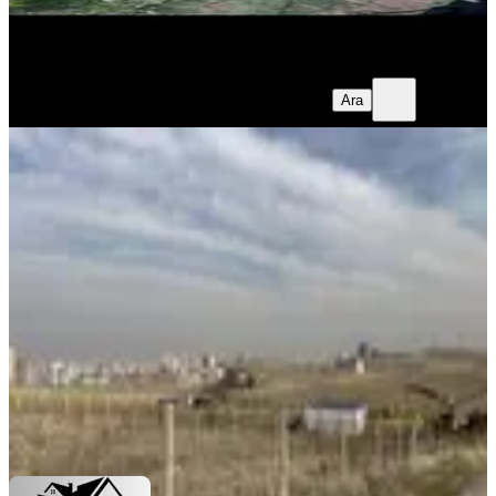
Mehmet KAYGUSUZ
Mehmet KAYGUSUZ
Ara
Mehmet KAYGUSUZ
Mehmet KAYGUSUZ
Ara
%
8
Kerman'dan Yenicimşit'te Kiralık
1000 M2 Tarla
Sincan, Yeniçimşit Mahallesi
1000 m²
·
18/m²
·
12.04.2026
18.000 ₺
19.500 ₺
Kerman Gayrimenkul
Oktay Kerman
Ara