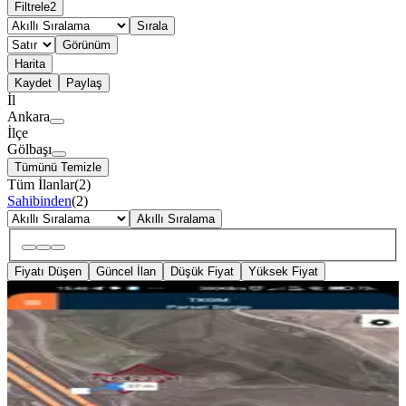
Filtrele
2
Sırala
Görünüm
Harita
Kaydet
Paylaş
İl
Ankara
İlçe
Gölbaşı
Tümünü Temizle
Tüm İlanlar
(
2
)
Sahibinden
(
2
)
Akıllı Sıralama
Fiyatı Düşen
Güncel İlan
Düşük Fiyat
Yüksek Fiyat
Karagedik Niğde Otoban Yolu Yani
Arazi
Gölbaşı, Karagedik Aydın Mahallesi
277101 m²
·
0/m²
·
04.09.2025