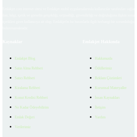
Emlakjet.com internet sitesi ve Emlakjet mobil uygulamalarında kullanıcılar tarafından sağlana
ilan, bilgi, içerik ve görselin gerçekliği, orijinalliği, güvenilirliği ve doğruluğuna ilişkin soru
içerikleri giren kullanıcıya ait olup, Emlakjet'in bu hususlarla ilgili herhangi bir sorumluluğu
bulunmamaktadır.
Kaynaklar
Emlakjet Hakkında
Emlakjet Blog
Hakkımızda
Satın Alma Rehberi
Ödüllerimiz
Satıcı Rehberi
Reklam Çözümleri
Kiralama Rehberi
Kurumsal Materyaller
Konut Kredisi Rehberi
İnsan Kaynakları
Ne Kadar Ödeyebilirim
İletişim
Emlak Değeri
Yardım
Verilerimiz