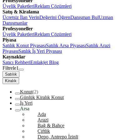
Profesyoneller
Üyelik Paketleri
Reklam Çözümleri
Satış & Kiralama
Ücretsiz İlan Verin
Değerini Öğren
Danışman Bul
Uzman
Danışmanlar
Profesyoneller
Üyelik Paketleri
Reklam Çözümleri
Piyasa
Satılık Konut Piyasası
Satılık Arsa Piyasası
Satılık Arazi
Piyasası
Satılık İş Yeri Piyasası
Kaynaklar
Satıcı Rehberi
Emlakjet Blog
Filtrele
1
Satılık
Kiralık
Konut
(2)
Günlük Kiralık Konut
İş Yeri
Arsa
Ada
Arazi
Bağ & Bahçe
Çiftlik
Depo, Antrepo İzinli