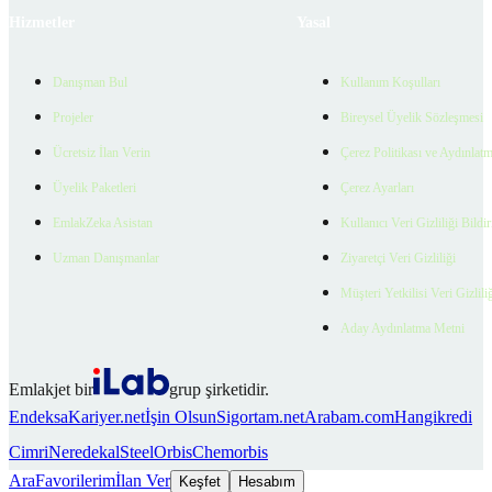
Hizmetler
Yasal
Danışman Bul
Kullanım Koşulları
Projeler
Bireysel Üyelik Sözleşmesi
Ücretsiz İlan Verin
Çerez Politikası ve Aydınlat
Üyelik Paketleri
Çerez Ayarları
EmlakZeka Asistan
Kullanıcı Veri Gizliliği Bildi
Uzman Danışmanlar
Ziyaretçi Veri Gizliliği
Müşteri Yetkilisi Veri Gizlili
Aday Aydınlatma Metni
Emlakjet bir
grup şirketidir.
Endeksa
Kariyer.net
İşin Olsun
Sigortam.net
Arabam.com
Hangikredi
Cimri
Neredekal
SteelOrbis
Chemorbis
Ara
Favorilerim
İlan Ver
Keşfet
Hesabım