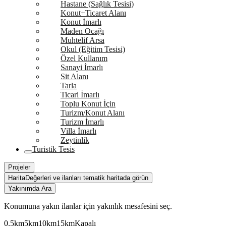
Hastane (Sağlık Tesisi)
Konut+Ticaret Alanı
Konut İmarlı
Maden Ocağı
Muhtelif Arsa
Okul (Eğitim Tesisi)
Özel Kullanım
Sanayi İmarlı
Sit Alanı
Tarla
Ticari İmarlı
Toplu Konut İçin
Turizm/Konut Alanı
Turizm İmarlı
Villa İmarlı
Zeytinlik
Turistik Tesis
Projeler
Harita
Değerleri ve ilanları tematik haritada görün
Yakınımda Ara
Konumuna yakın ilanlar için yakınlık mesafesini seç.
0.5km
5km
10km
15km
Kapalı