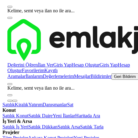
Kelime, semt veya ilan no ile ara...
Değerini Öğren
İlan Ver
Giriş Yap
Hesap Oluştur
Giriş Yap
Hesap
Oluştur
Favorilerim
Kayıtlı
Aramalar
İlanlarım
Değerlemelerim
Mesajlar
Bildirimler
Geri Bildirim
Kelime, semt veya ilan no ile ara...
Satılık
Kiralık
Yatırım
Danışmanlar
Sat
Konut
Satılık Konut
Satılık Daire
Yeni İlanlar
Haritada Ara
İş Yeri & Arsa
Satılık İş Yeri
Satılık Dükkan
Satılık Arsa
Satılık Tarla
Projeler
Tüm Projeler
Ankara Konut Projeleri
Yeni Projeler