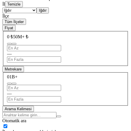
İl
Temizle
Iğdır
İlçe
Tüm İlçeler
Fiyat
0 ₺
50M+ ₺
—
Metrekare
0
1B+
—
Arama Kelimesi
Otomatik ara