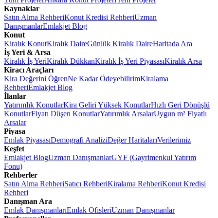
Kaynaklar
Satın Alma Rehberi
Konut Kredisi Rehberi
Uzman
Danışmanlar
Emlakjet Blog
Konut
Kiralık Konut
Kiralık Daire
Günlük Kiralık Daire
Haritada Ara
İş Yeri & Arsa
Kiralık İş Yeri
Kiralık Dükkan
Kiralık İş Yeri Piyasası
Kiralık Arsa
Kiracı Araçları
Kira Değerini Öğren
Ne Kadar Ödeyebilirim
Kiralama
Rehberi
Emlakjet Blog
İlanlar
Yatırımlık Konutlar
Kira Geliri Yüksek Konutlar
Hızlı Geri Dönüşlü
Konutlar
Fiyatı Düşen Konutlar
Yatırımlık Arsalar
Uygun m² Fiyatlı
Arsalar
Piyasa
Emlak Piyasası
Demografi Analizi
Değer Haritaları
Verilerimiz
Keşfet
Emlakjet Blog
Uzman Danışmanlar
GYF (Gayrimenkul Yatırım
Fonu)
Rehberler
Satın Alma Rehberi
Satıcı Rehberi
Kiralama Rehberi
Konut Kredisi
Rehberi
Danışman Ara
Emlak Danışmanları
Emlak Ofisleri
Uzman Danışmanlar