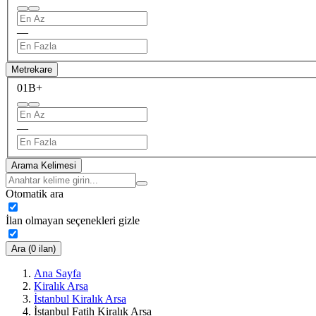
—
Metrekare
0
1B+
—
Arama Kelimesi
Otomatik ara
İlan olmayan seçenekleri gizle
Ara (0 ilan)
Ana Sayfa
Kiralık Arsa
İstanbul Kiralık Arsa
İstanbul Fatih Kiralık Arsa