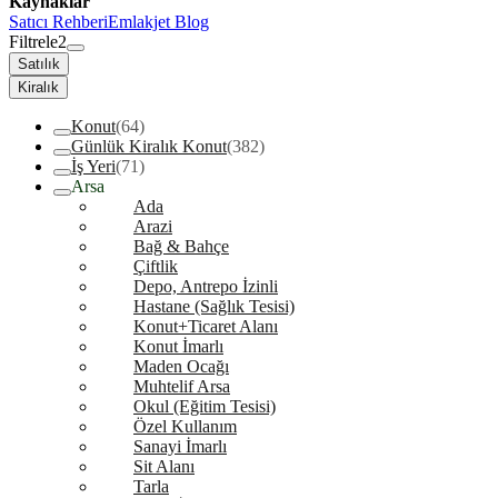
Kaynaklar
Satıcı Rehberi
Emlakjet Blog
Filtrele
2
Satılık
Kiralık
Konut
(64)
Günlük Kiralık Konut
(382)
İş Yeri
(71)
Arsa
Ada
Arazi
Bağ & Bahçe
Çiftlik
Depo, Antrepo İzinli
Hastane (Sağlık Tesisi)
Konut+Ticaret Alanı
Konut İmarlı
Maden Ocağı
Muhtelif Arsa
Okul (Eğitim Tesisi)
Özel Kullanım
Sanayi İmarlı
Sit Alanı
Tarla