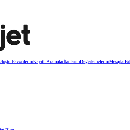
luştur
Favorilerim
Kayıtlı Aramalar
İlanlarım
Değerlemelerim
Mesajlar
Bi
et Blog