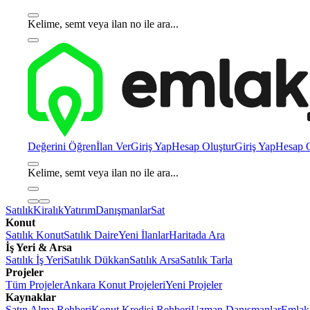
Kelime, semt veya ilan no ile ara...
Değerini Öğren
İlan Ver
Giriş Yap
Hesap Oluştur
Giriş Yap
Hesap O
Kelime, semt veya ilan no ile ara...
Satılık
Kiralık
Yatırım
Danışmanlar
Sat
Konut
Satılık Konut
Satılık Daire
Yeni İlanlar
Haritada Ara
İş Yeri & Arsa
Satılık İş Yeri
Satılık Dükkan
Satılık Arsa
Satılık Tarla
Projeler
Tüm Projeler
Ankara Konut Projeleri
Yeni Projeler
Kaynaklar
Satın Alma Rehberi
Konut Kredisi Rehberi
Uzman Danışmanlar
Emlakj