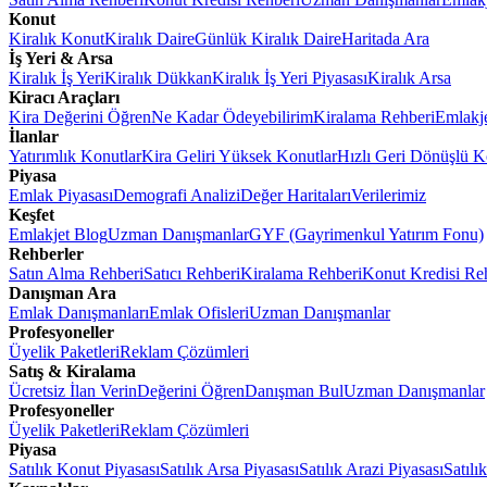
Konut
Kiralık Konut
Kiralık Daire
Günlük Kiralık Daire
Haritada Ara
İş Yeri & Arsa
Kiralık İş Yeri
Kiralık Dükkan
Kiralık İş Yeri Piyasası
Kiralık Arsa
Kiracı Araçları
Kira Değerini Öğren
Ne Kadar Ödeyebilirim
Kiralama Rehberi
Emlakj
İlanlar
Yatırımlık Konutlar
Kira Geliri Yüksek Konutlar
Hızlı Geri Dönüşlü K
Piyasa
Emlak Piyasası
Demografi Analizi
Değer Haritaları
Verilerimiz
Keşfet
Emlakjet Blog
Uzman Danışmanlar
GYF (Gayrimenkul Yatırım Fonu)
Rehberler
Satın Alma Rehberi
Satıcı Rehberi
Kiralama Rehberi
Konut Kredisi Re
Danışman Ara
Emlak Danışmanları
Emlak Ofisleri
Uzman Danışmanlar
Profesyoneller
Üyelik Paketleri
Reklam Çözümleri
Satış & Kiralama
Ücretsiz İlan Verin
Değerini Öğren
Danışman Bul
Uzman Danışmanlar
Profesyoneller
Üyelik Paketleri
Reklam Çözümleri
Piyasa
Satılık Konut Piyasası
Satılık Arsa Piyasası
Satılık Arazi Piyasası
Satılı