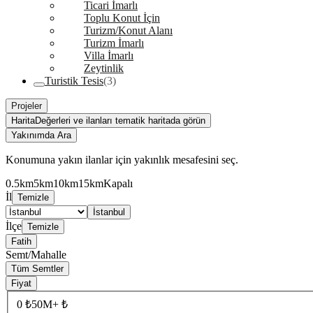
Ticari İmarlı
Toplu Konut İçin
Turizm/Konut Alanı
Turizm İmarlı
Villa İmarlı
Zeytinlik
Turistik Tesis
(3)
Projeler
Harita
Değerleri ve ilanları tematik haritada görün
Yakınımda Ara
Konumuna yakın ilanlar için yakınlık mesafesini seç.
0.5km
5km
10km
15km
Kapalı
İl
Temizle
İstanbul
İlçe
Temizle
Fatih
Semt/Mahalle
Tüm Semtler
Fiyat
0 ₺
50M+ ₺