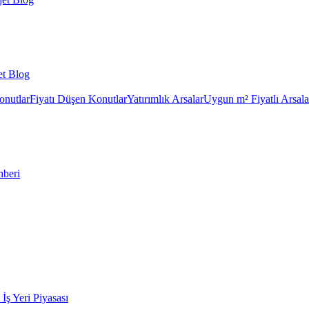
et Blog
onutlar
Fiyatı Düşen Konutlar
Yatırımlık Arsalar
Uygun m² Fiyatlı Arsala
hberi
k İş Yeri Piyasası