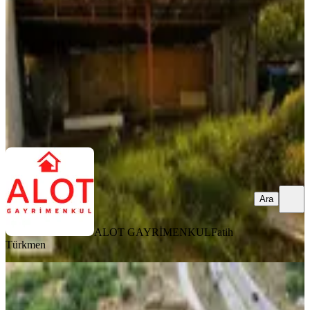
200 m²
·
175/m²
·
17.07.2026
35.000 ₺
ALOT GAYRİMENKUL
Fatih Türkmen
Ara
Ara
ALOT GAYRİMENKUL
Fatih
Türkmen
7000m2 Çevrilmiş Büyük Ve Küçük
Araç Parkı Uygun Kiralık Arsa