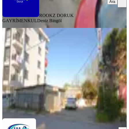
Ara
ROOKZ DORUK
GAYRİMENKUL
Deniz Bingöl
S.b.o'dan Depolamaya Uygun 250m2
Kiralık Arsa
Sancaktepe, Osmangazi Mahallesi
251 m²
·
120/m²
·
25.04.2026
30.000 ₺
SBO GAYRİMENKUL VE DANIŞMANLIK
Murat Irmak
Ara