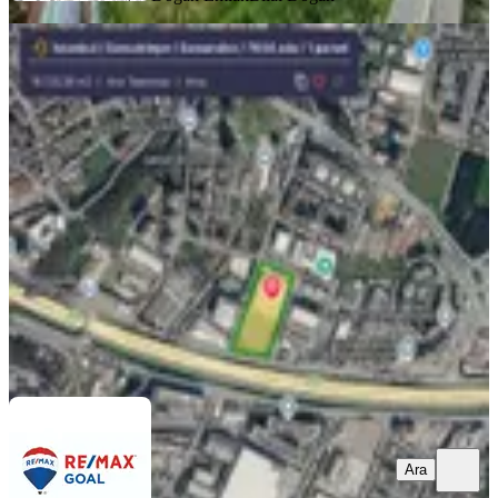
%
10
Samandıra Anadolu Otoyoluna
95metre Cepheli 8400 M2 Kiralık
Arsa
Sancaktepe, Eyüp Sultan Mahallesi
8400 m²
·
208/m²
·
29.06.2026
1.750.000 ₺
1.950.000 ₺
Remax Goal
Bünyamin Altıparmak
Ara
Ara