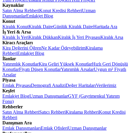
Kaynaklar
Satın Alma Rehberi
Konut Kredisi Rehberi
Uzman
Danışmanlar
Emlakjet Blog
Konut
Kiralık Konut
Kiralık Daire
Günlük Kiralık Daire
Haritada Ara
İş Yeri & Arsa
Kiralık İş Yeri
Kiralık Dükkan
Kiralık İş Yeri Piyasası
Kiralık Arsa
Kiracı Araçları
Kira Değerini Öğren
Ne Kadar Ödeyebilirim
Kiralama
Rehberi
Emlakjet Blog
İlanlar
Yatırımlık Konutlar
Kira Geliri Yüksek Konutlar
Hızlı Geri Dönüşlü
Konutlar
Fiyatı Düşen Konutlar
Yatırımlık Arsalar
Uygun m² Fiyatlı
Arsalar
Piyasa
Emlak Piyasası
Demografi Analizi
Değer Haritaları
Verilerimiz
Keşfet
Emlakjet Blog
Uzman Danışmanlar
GYF (Gayrimenkul Yatırım
Fonu)
Rehberler
Satın Alma Rehberi
Satıcı Rehberi
Kiralama Rehberi
Konut Kredisi
Rehberi
Danışman Ara
Emlak Danışmanları
Emlak Ofisleri
Uzman Danışmanlar