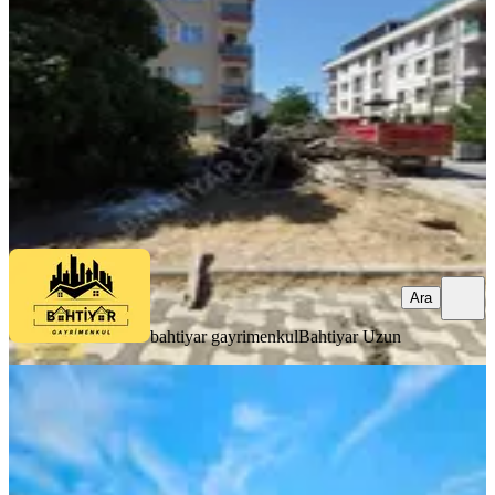
Sancaktepe, Fatih Mahallesi
315 m²
·
95/m²
·
25.06.2026
30.000 ₺
bahtiyar gayrimenkul
Bahtiyar Uzun
Ara
Ara
bahtiyar gayrimenkul
Bahtiyar Uzun
Avcılarda Devren Satılık Yediemin
Otoparkı 21.000 M2 Arsa
Avcılar, Cihangir Mahallesi