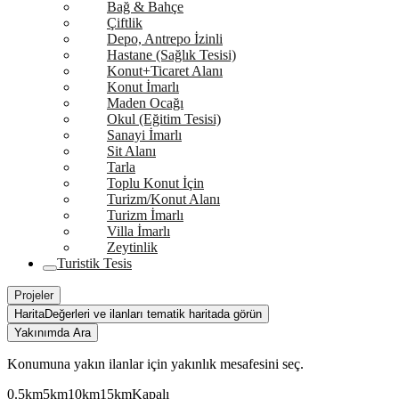
Bağ & Bahçe
Çiftlik
Depo, Antrepo İzinli
Hastane (Sağlık Tesisi)
Konut+Ticaret Alanı
Konut İmarlı
Maden Ocağı
Okul (Eğitim Tesisi)
Sanayi İmarlı
Sit Alanı
Tarla
Toplu Konut İçin
Turizm/Konut Alanı
Turizm İmarlı
Villa İmarlı
Zeytinlik
Turistik Tesis
Projeler
Harita
Değerleri ve ilanları tematik haritada görün
Yakınımda Ara
Konumuna yakın ilanlar için yakınlık mesafesini seç.
0.5km
5km
10km
15km
Kapalı