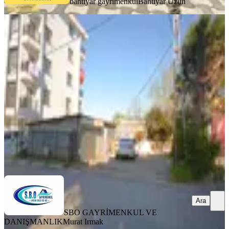
bahtiyar gayrimenkul
Bahtiyar Uzun
S.b.o'dan Depolamaya Uygun 250m2
Kiralık Arsa
Sancaktepe, Osmangazi Mahallesi
251 m²
·
120/m²
·
25.04.2026
30.000 ₺
SBO GAYRİMENKUL VE DANIŞMANLIK
Murat Irmak
Ara
Ara
SBO GAYRİMENKUL VE
DANIŞMANLIK
Murat Irmak