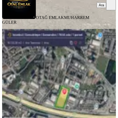
Ara
OTAĞ EMLAK
MUHARREM
GÜLER
%
10
Samandıra Anadolu Otoyoluna
95metre Cepheli 8400 M2 Kiralık
Arsa
Sancaktepe, Eyüp Sultan Mahallesi
8400 m²
·
208/m²
·
29.06.2026
1.750.000 ₺
1.950.000 ₺
Remax Goal
Bünyamin Altıparmak
Ara