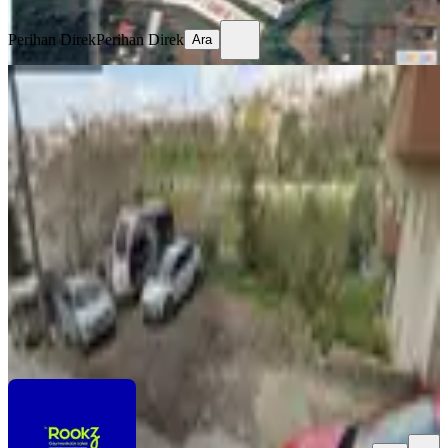
Ara
Perihan Direk
Perihan Direk
Ara
Ümraniye Çakmak'da Kiralık Ticari
Arsa! Depo,otopark,şantiye...
Ümraniye, Armağanevler Mahallesi
535 m²
·
140/m²
·
27.07.2026
75.000 ₺
ROOKZ DORUK GAYRİMENKUL
Deniz Bingöl
Ara