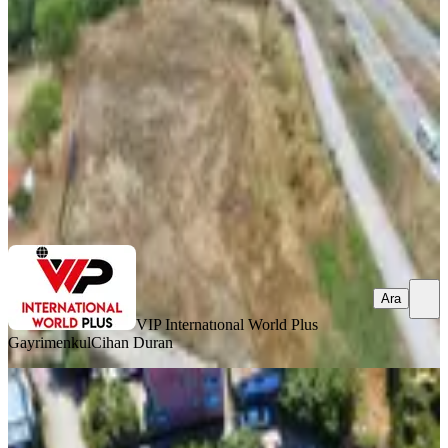
Pendik, Kurna Mahallesi
7000 m²
·
38/m²
·
17.07.2026
265.000 ₺
VIP Internatıonal World Plus Gayrimenkul
Cihan Duran
Ara
Ara
VIP Internatıonal World Plus
Gayrimenkul
Cihan Duran
Beykoz Elmalı’da-doğa İle İç İçe-
kiralık Bahçe