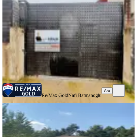
Arsa
Pendik, Sanayi Mahallesi
300 m²
·
183/m²
·
27.01.2026
55.000 ₺
Re/Max Gold
Nafi Batmanoğlu
Ara
Ara
Re/Max Gold
Nafi Batmanoğlu
Çatalca'da Hayvan Barınaklarına
Uygun 2000m2 Kiralık Arsa
Çatalca, Karacaköy Merkez Mahallesi