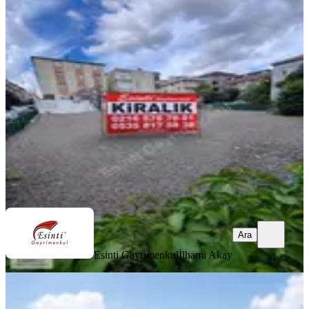
Ataşehir Kayışdağında 1050 M² Depo
Kul. Uygun Kiralık Arsa
Ataşehir, Kayışdağı Mahallesi
1050 m²
·
152/m²
·
21.06.2026
160.000 ₺
Esinti Gayrimenkul
İlhami Akay
Ara
Ara
Esinti Gayrimenkul
İlhami Akay
Adressten 1500m2 Yeni Nesil Oto
Yıkamaya Uygun Kıralık Arsa