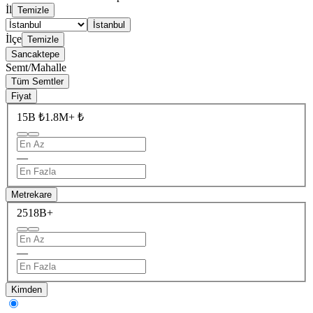
İl
Temizle
İstanbul
İlçe
Temizle
Sancaktepe
Semt/Mahalle
Tüm Semtler
Fiyat
15B ₺
1.8M+ ₺
—
Metrekare
251
8B+
—
Kimden