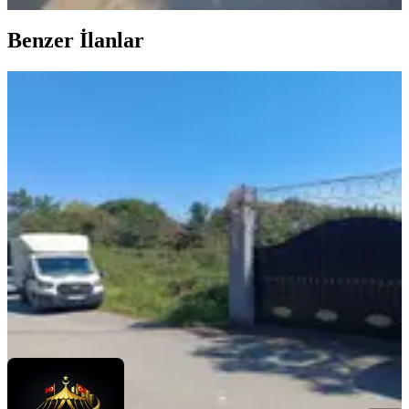
Benzer İlanlar
Anadolu Hisarı Otağtepe Bölgesine
Yakın 430m2 Kiralık Müfrez Arsa
Beykoz, Anadolu Hisarı Mahallesi
430 m²
·
116/m²
·
18.06.2026
50.000 ₺
OTAĞ EMLAK
MUHARREM GÜLER
Ara