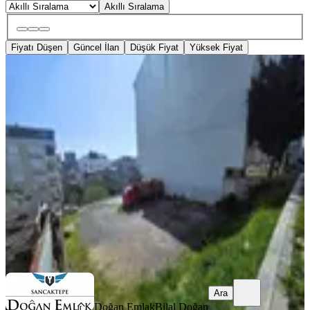
Akıllı Sıralama
Fiyatı Düşen
Güncel İlan
Düşük Fiyat
Yüksek Fiyat
Doğan Emlak 'tan Ortadağ 'da
Kiralık 337 Metrekare Boş Arsa
Sancaktepe, Fatih Mahallesi
337 m²
·
45/m²
·
07.07.2026
15.000 ₺
Doğan Emlak
Bilal Doğan
Ara
Ara
Doğan Emlak
Bilal Doğan