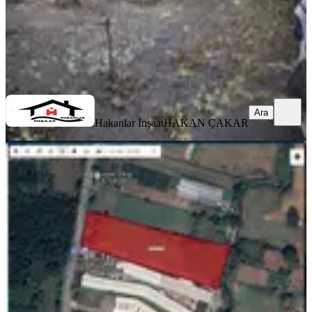
Hakanlar İnşaat
HAKAN ÇAKAR
Ara
Ara
Hakanlar İnşaat
HAKAN ÇAKAR
%
21
Sahibinden Beykoz Da Ana Cadde
Üzeri Kiralık Bahçe-tarla-çiftlik Olur
Beykoz, Mahmutşevketpaşa Mahallesi
1900 m²
·
16/m²
·
19.07.2026
30.000 ₺
38.000 ₺
Perihan Direk
Perihan Direk