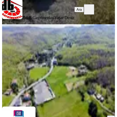
Ara
D&B Gayrimenkul
Yaşar Deniz
Dıalog Dragos Anayola Cephe 5
Dönüm Kiralık Arazi
Beykoz, Zerzavatçı Mahallesi
5000 m²
·
24/m²
·
24.05.2026
120.000 ₺
DIALOG DRAGOS GAYRİMENKUL
ENES DİKEL
Ara