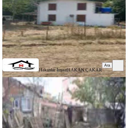
2000 m²
·
13/m²
·
08.01.2024
25.000 ₺
Hakanlar İnşaat
HAKAN ÇAKAR
Ara
Ara
Hakanlar İnşaat
HAKAN ÇAKAR
İmrahor Mah'de Hakanlar İnşaattan
Kiralık 180m2 Arsa
Arnavutköy, İmrahor Mahallesi
180 m²
·
56/m²
·
03.12.2022
10.000 ₺