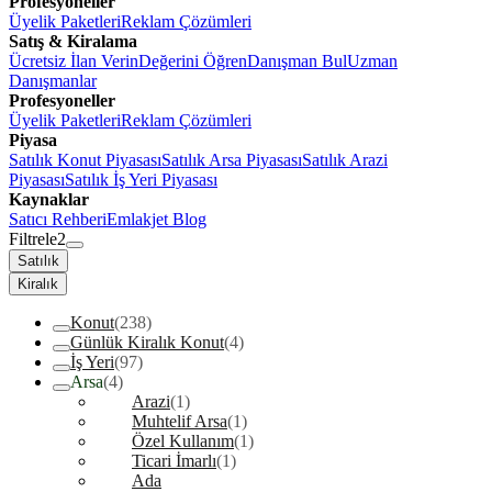
Profesyoneller
Üyelik Paketleri
Reklam Çözümleri
Satış & Kiralama
Ücretsiz İlan Verin
Değerini Öğren
Danışman Bul
Uzman
Danışmanlar
Profesyoneller
Üyelik Paketleri
Reklam Çözümleri
Piyasa
Satılık Konut Piyasası
Satılık Arsa Piyasası
Satılık Arazi
Piyasası
Satılık İş Yeri Piyasası
Kaynaklar
Satıcı Rehberi
Emlakjet Blog
Filtrele
2
Satılık
Kiralık
Konut
(238)
Günlük Kiralık Konut
(4)
İş Yeri
(97)
Arsa
(4)
Arazi
(1)
Muhtelif Arsa
(1)
Özel Kullanım
(1)
Ticari İmarlı
(1)
Ada