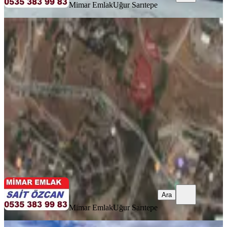
Mimar Emlak
Uğur Sarıtepe
Gürpınar Balık Hali Üstü Her İşe
Uygun Kiralık Dev Arsa 3410m2
Beylikdüzü, Dereağzı Mahallesi
3410 m²
·
15/m²
·
15.06.2026
50.000 ₺
Mimar Emlak
Uğur Sarıtepe
Ara
Ara
Mimar Emlak
Uğur Sarıtepe