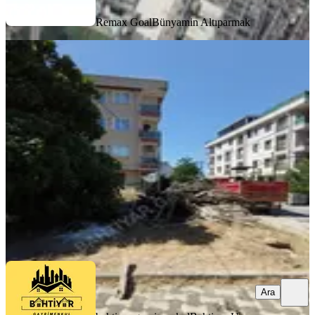
Remax Goal
Bünyamin Altıparmak
Sancaktepe Samandıra Ortadağda
Kiralık 315m2 Arsa
Sancaktepe, Fatih Mahallesi
315 m²
·
95/m²
·
25.06.2026
30.000 ₺
bahtiyar gayrimenkul
Bahtiyar Uzun
Ara
Ara