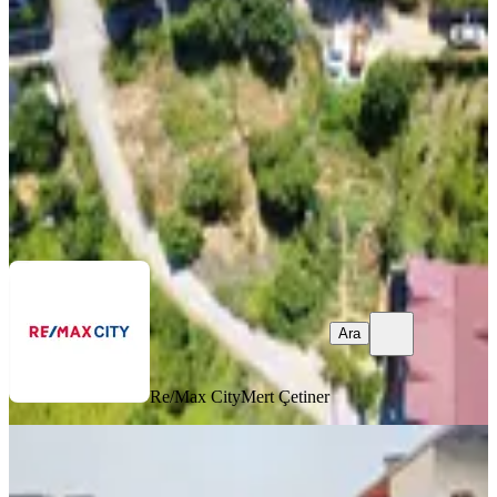
Beykoz, Elmalı Mahallesi
677 m²
·
29/m²
·
22.07.2026
19.500 ₺
Re/Max City
Mert Çetiner
Ara
Ara
Re/Max City
Mert Çetiner
Nafi'den Pendik Kurtköy Sanayide
Etrafı Çevrili 300m2 Depolama Alanı