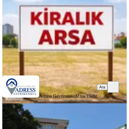
Ümraniye, Tatlısu Mahallesi
1500 m²
·
130/m²
·
06.06.2026
195.000 ₺
Adress Gayrimenkul
Ziya Yildiz
Ara
Ara
Adress Gayrimenkul
Ziya Yildiz
Sancaktepe Samandıra Ortadağda
Kiralık 315m2 Arsa