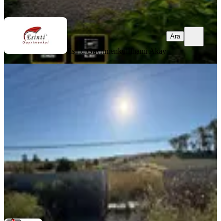
Ara
Ara
Esinti Gayrimenkul
İlhami Akay
Arnavutköy Dursun Köy'de Etrafı
Çevrili Kiralık Arsa
Arnavutköy, Dursunköy Mahallesi
1000 m²
·
150/m²
·
09.07.2026
150.000 ₺
D&B Gayrimenkul
Yaşar Deniz
Ara