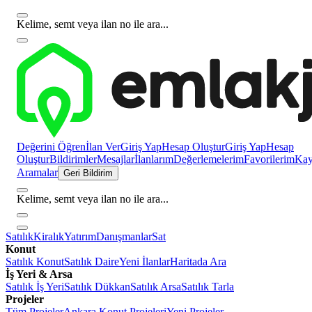
Kelime, semt veya ilan no ile ara...
Değerini Öğren
İlan Ver
Giriş Yap
Hesap Oluştur
Giriş Yap
Hesap
Oluştur
Bildirimler
Mesajlar
İlanlarım
Değerlemelerim
Favorilerim
Kayı
Aramalar
Geri Bildirim
Kelime, semt veya ilan no ile ara...
Satılık
Kiralık
Yatırım
Danışmanlar
Sat
Konut
Satılık Konut
Satılık Daire
Yeni İlanlar
Haritada Ara
İş Yeri & Arsa
Satılık İş Yeri
Satılık Dükkan
Satılık Arsa
Satılık Tarla
Projeler
Tüm Projeler
Ankara Konut Projeleri
Yeni Projeler