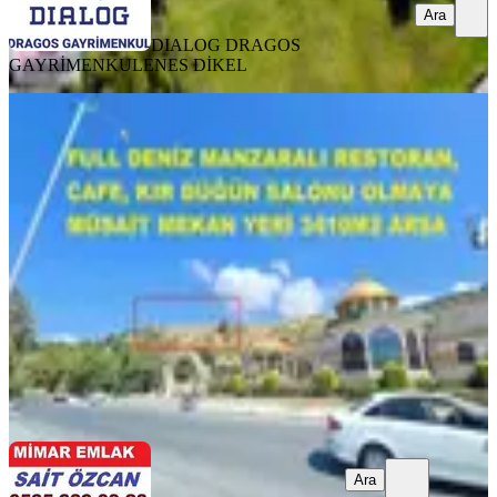
Ara
DIALOG DRAGOS
GAYRİMENKUL
ENES DİKEL
Gürpınar Balık Hali Üstü Her İşe
Uygun Kiralık Dev Arsa 3410m2
Beylikdüzü, Dereağzı Mahallesi
3413 m²
·
15/m²
·
12.06.2026
50.000 ₺
Mimar Emlak
Uğur Sarıtepe
Ara
Ara