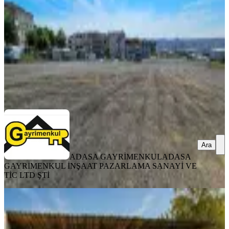
21000 m²
·
798/m²
·
15.07.2026
16.750.000 ₺
ADASA GAYRİMENKUL
ADASA GAYRİMENKUL İNŞAAT
PAZARLAMA SANAYİ VE TİC LTD ŞTİ
Ara
Ara
ADASA GAYRİMENKUL
ADASA
GAYRİMENKUL İNŞAAT PAZARLAMA SANAYİ VE
TİC LTD ŞTİ
Beykoz Çavuşbaşın'da Kiralık Arsa
Beykoz, Çiftlik Mahallesi