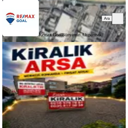
Ara
Remax Goal
Bünyamin Altıparmak
Ataşehir Kayışdağı’nda 1050 M²
Depo Kullanımına Uygun Kiralık
Arsa
Ataşehir, İnönü Mahallesi
1050 m²
·
152/m²
·
19.06.2026
160.000 ₺
Esinti Gayrimenkul
İlhami Akay