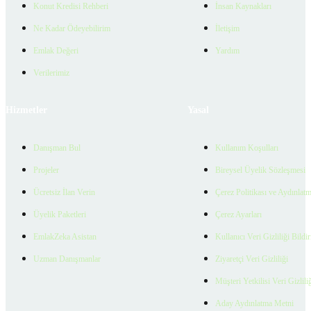
Konut Kredisi Rehberi
İnsan Kaynakları
Ne Kadar Ödeyebilirim
İletişim
Emlak Değeri
Yardım
Verilerimiz
Hizmetler
Yasal
Danışman Bul
Kullanım Koşulları
Projeler
Bireysel Üyelik Sözleşmesi
Ücretsiz İlan Verin
Çerez Politikası ve Aydınlat
Üyelik Paketleri
Çerez Ayarları
EmlakZeka Asistan
Kullanıcı Veri Gizliliği Bildi
Uzman Danışmanlar
Ziyaretçi Veri Gizliliği
Müşteri Yetkilisi Veri Gizlili
Aday Aydınlatma Metni