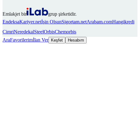
Emlakjet bir
grup şirketidir.
Endeksa
Kariyer.net
İşin Olsun
Sigortam.net
Arabam.com
Hangikredi
Cimri
Neredekal
SteelOrbis
Chemorbis
Ara
Favorilerim
İlan Ver
Keşfet
Hesabım