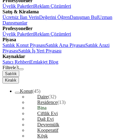
Profesyoneller
Üyelik Paketleri
Reklam Çözümleri
Satış & Kiralama
Ücretsiz İlan Verin
Değerini Öğren
Danışman Bul
Uzman
Danışmanlar
Profesyoneller
Üyelik Paketleri
Reklam Çözümleri
Piyasa
Satılık Konut Piyasası
Satılık Arsa Piyasası
Satılık Arazi
Piyasası
Satılık İş Yeri Piyasası
Kaynaklar
Satıcı Rehberi
Emlakjet Blog
Filtrele
3
Satılık
Kiralık
Konut
(45)
Daire
(32)
Residence
(13)
Bina
Çiftlik Evi
Dağ Evi
Devremülk
Kooperatif
Köşk