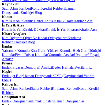
Kaynaklar
Satın Alma Rehberi
Konut Kredisi Rehberi
Uzman
Danışmanlar
Emlakjet Blog
Konut
Kiralık Konut
Kiralık Daire
Günlük Kiralık Daire
Haritada Ara
İş Yeri & Arsa
Kiralık İş Yeri
Kiralık Dükkan
Kiralık İş Yeri Piyasası
Kiralık Arsa
Kiracı Araçları
Kira Değerini Öğren
Ne Kadar Ödeyebilirim
Kiralama
Rehberi
Emlakjet Blog
İlanlar
Yatırımlık Konutlar
Kira Geliri Yüksek Konutlar
Hızlı Geri Dönüşlü
Konutlar
Fiyatı Düşen Konutlar
Yatırımlık Arsalar
Uygun m² Fiyatlı
Arsalar
Piyasa
Emlak Piyasası
Demografi Analizi
Değer Haritaları
Verilerimiz
Keşfet
Emlakjet Blog
Uzman Danışmanlar
GYF (Gayrimenkul Yatırım
Fonu)
Rehberler
Satın Alma Rehberi
Satıcı Rehberi
Kiralama Rehberi
Konut Kredisi
Rehberi
Danışman Ara
Emlak Danışmanları
Emlak Ofisleri
Uzman Danışmanlar