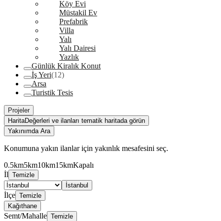
Köy Evi
Müstakil Ev
Prefabrik
Villa
Yalı
Yalı Dairesi
Yazlık
Günlük Kiralık Konut
İş Yeri
(12)
Arsa
Turistik Tesis
Projeler
Harita
Değerleri ve ilanları tematik haritada görün
Yakınımda Ara
Konumuna yakın ilanlar için yakınlık mesafesini seç.
0.5km
5km
10km
15km
Kapalı
İl
Temizle
İstanbul
İlçe
Temizle
Kağıthane
Semt/Mahalle
Temizle