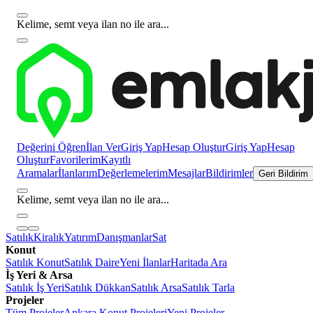
Kelime, semt veya ilan no ile ara...
Değerini Öğren
İlan Ver
Giriş Yap
Hesap Oluştur
Giriş Yap
Hesap
Oluştur
Favorilerim
Kayıtlı
Aramalar
İlanlarım
Değerlemelerim
Mesajlar
Bildirimler
Geri Bildirim
Kelime, semt veya ilan no ile ara...
Satılık
Kiralık
Yatırım
Danışmanlar
Sat
Konut
Satılık Konut
Satılık Daire
Yeni İlanlar
Haritada Ara
İş Yeri & Arsa
Satılık İş Yeri
Satılık Dükkan
Satılık Arsa
Satılık Tarla
Projeler
Tüm Projeler
Ankara Konut Projeleri
Yeni Projeler