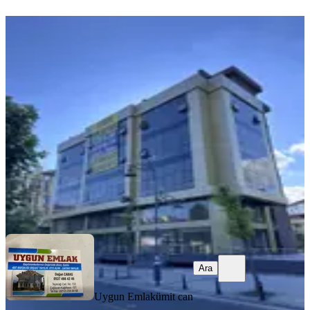
SIFIR BİNA
Kağıthane Merkezde 3.500m2 Kiralık
Komple Bina
Kağıthane, Merkez Mahallesi
Stüdyo
·
3501 m²
·
07.07.2026
2.000.000 ₺
Uygun Emlak
ümit can
Ara
Ara
Uygun Emlak
ümit can