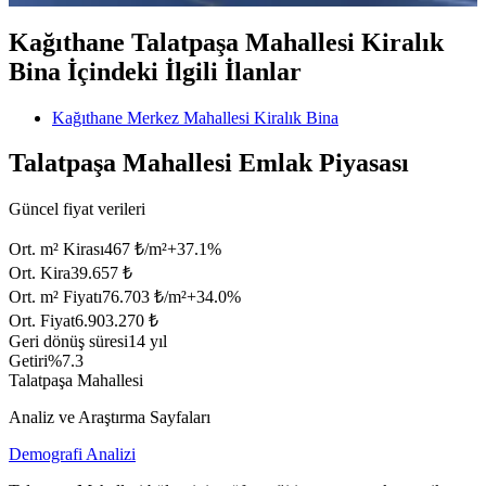
Kağıthane Talatpaşa Mahallesi Kiralık
Bina İçindeki İlgili İlanlar
Kağıthane Merkez Mahallesi Kiralık Bina
Talatpaşa Mahallesi Emlak Piyasası
Güncel fiyat verileri
Ort. m² Kirası
467 ₺/m²
+
37.1
%
Ort. Kira
39.657 ₺
Ort. m² Fiyatı
76.703 ₺/m²
+
34.0
%
Ort. Fiyat
6.903.270 ₺
Geri dönüş süresi
14 yıl
Getiri
%7.3
Talatpaşa Mahallesi
Analiz ve Araştırma Sayfaları
Demografi Analizi