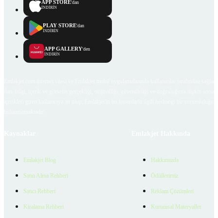
APP STORE
'dan
İNDİRİN
PLAY STORE
'dan
İNDİRİN
APP GALLERY
'den
İNDİRİN
Emlakjet.com internet sitesi ve Emlakjet mobil uygulamalarında kullanıcılar tarafından sağlana
ilan, bilgi, içerik ve görselin gerçekliği, orijinalliği, güvenilirliği ve doğruluğuna ilişkin soru
içerikleri giren kullanıcıya ait olup, Emlakjet'in bu hususlarla ilgili herhangi bir sorumluluğu
bulunmamaktadır.
Kaynaklar
Emlakjet Hakkında
Emlakjet Blog
Hakkımızda
Satın Alma Rehberi
Ödüllerimiz
Satıcı Rehberi
Reklam Çözümleri
Kiralama Rehberi
Kurumsal Materyaller