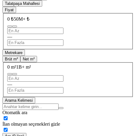
Talatpaşa Mahallesi
Fiyat
0 ₺
50M+ ₺
—
Metrekare
Brüt m²
Net m²
0 m²
1B+ m²
—
Arama Kelimesi
Otomatik ara
İlan olmayan seçenekleri gizle