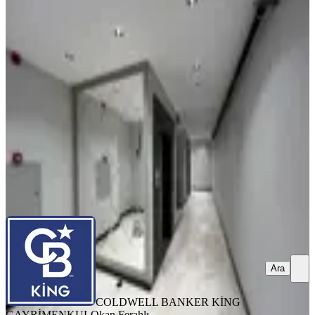
Cb King'den Plevne Mah. Savaştepe
Caddesi 2+1 Kiralık Ofis
Balıkesir, Altıeylül
2 Oda
·
69 m²
·
1. Kat
·
23.05.2026
42.500 ₺
COLDWELL BANKER KİNG GAYRİMENKUL
Okan Ferahlı
Ara
Ara
COLDWELL BANKER KİNG
GAYRİMENKUL
Okan Ferahlı