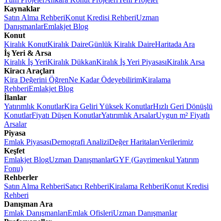
Kaynaklar
Satın Alma Rehberi
Konut Kredisi Rehberi
Uzman
Danışmanlar
Emlakjet Blog
Konut
Kiralık Konut
Kiralık Daire
Günlük Kiralık Daire
Haritada Ara
İş Yeri & Arsa
Kiralık İş Yeri
Kiralık Dükkan
Kiralık İş Yeri Piyasası
Kiralık Arsa
Kiracı Araçları
Kira Değerini Öğren
Ne Kadar Ödeyebilirim
Kiralama
Rehberi
Emlakjet Blog
İlanlar
Yatırımlık Konutlar
Kira Geliri Yüksek Konutlar
Hızlı Geri Dönüşlü
Konutlar
Fiyatı Düşen Konutlar
Yatırımlık Arsalar
Uygun m² Fiyatlı
Arsalar
Piyasa
Emlak Piyasası
Demografi Analizi
Değer Haritaları
Verilerimiz
Keşfet
Emlakjet Blog
Uzman Danışmanlar
GYF (Gayrimenkul Yatırım
Fonu)
Rehberler
Satın Alma Rehberi
Satıcı Rehberi
Kiralama Rehberi
Konut Kredisi
Rehberi
Danışman Ara
Emlak Danışmanları
Emlak Ofisleri
Uzman Danışmanlar