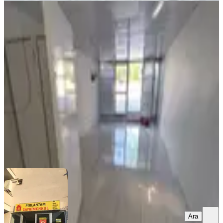
Balıkesir Altıeylül Gop Mh Adliye
Yanı Boş Kiralık Dükkan Pırlantam
Gayrimenkul
Balıkesir, Altıeylül
1 Oda
·
35 m²
·
Düz Giriş (Zemin)
·
01.07.2026
20.000 ₺
PIRLANTAM GAYRİMENKUL
Erkan Kılınç
Ara
Ara