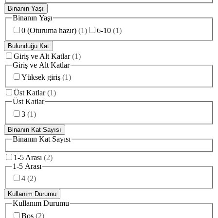
Binanın Yaşı
Binanın Yaşı
0 (Oturuma hazır)
(
1
)
6-10
(
1
)
Bulunduğu Kat
Giriş ve Alt Katlar
(
1
)
Giriş ve Alt Katlar
Yüksek giriş
(
1
)
Üst Katlar
(
1
)
Üst Katlar
3
(
1
)
Binanın Kat Sayısı
Binanın Kat Sayısı
1-5 Arası
(
2
)
1-5 Arası
4
(
2
)
Kullanım Durumu
Kullanım Durumu
Boş
(
2
)