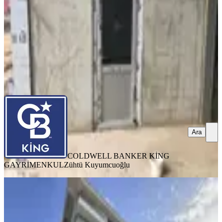
50.000 ₺
COLDWELL BANKER KİNG GAYRİMENKUL
Zühtü
Kuyumcuoğlu
Ara
Ara
COLDWELL BANKER KİNG
GAYRİMENKUL
Zühtü Kuyumcuoğlu
Cb King'den Plevne Mah. Savaştepe
Caddesi 2+1 Kiralık Ofis
Balıkesir, Altıeylül