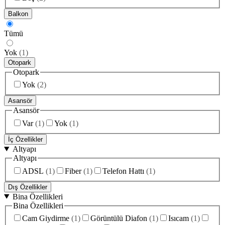
Balkon
Tümü
Yok
(
1
)
Otopark
Otopark
Yok
(
2
)
Asansör
Asansör
Var
(
1
)
Yok
(
1
)
İç Özellikler
Altyapı
Altyapı
ADSL
(
1
)
Fiber
(
1
)
Telefon Hattı
(
1
)
Dış Özellikler
Bina Özellikleri
Bina Özellikleri
Cam Giydirme
(
1
)
Görüntülü Diafon
(
1
)
Isıcam
(
1
)