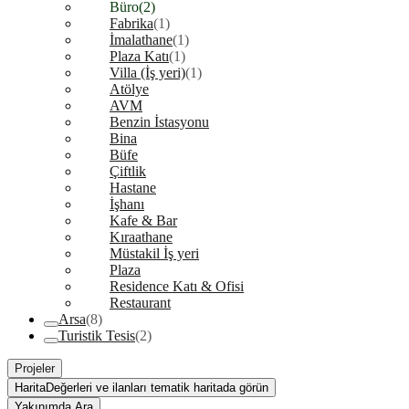
Büro
(2)
Fabrika
(1)
İmalathane
(1)
Plaza Katı
(1)
Villa (İş yeri)
(1)
Atölye
AVM
Benzin İstasyonu
Bina
Büfe
Çiftlik
Hastane
İşhanı
Kafe & Bar
Kıraathane
Müstakil İş yeri
Plaza
Residence Katı & Ofisi
Restaurant
Arsa
(8)
Turistik Tesis
(2)
Projeler
Harita
Değerleri ve ilanları tematik haritada görün
Yakınımda Ara