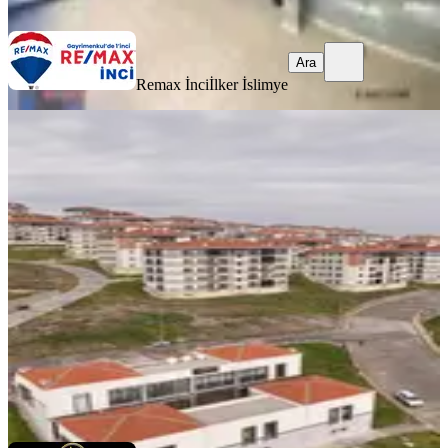
Ara
Ara
Remax İnci
İlker İslimye
Balıkesir Gop Toki 3.etap Da Kiralık
2 Katlı İşyeri Fırsatı
Balıkesir, Altıeylül
1 Oda
·
53 m²
·
Düz Giriş (Zemin)
·
11.04.2026
21.000 ₺
AYTAR´S GAYRİMENKUL YATIRIM DANIŞMANLIĞI
Soner
Aytar
Ara