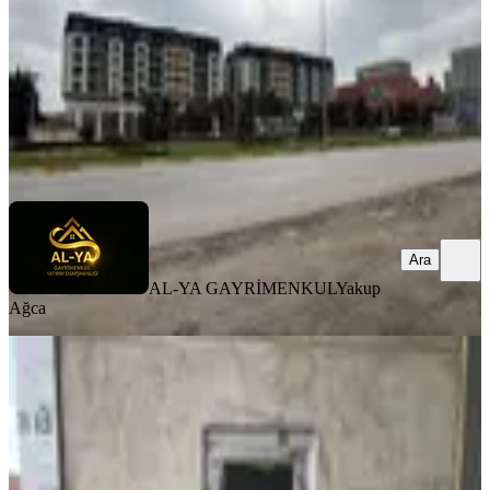
75.000 ₺
AL-YA GAYRİMENKUL
Yakup Ağca
Ara
Ara
AL-YA GAYRİMENKUL
Yakup
Ağca
Cb King'den Organize Sanayi
Marangozlar Sitesi Kiralık Dükkan
Balıkesir, Altıeylül
1 Oda
·
150 m²
·
Düz Giriş (Zemin)
·
26.05.2026