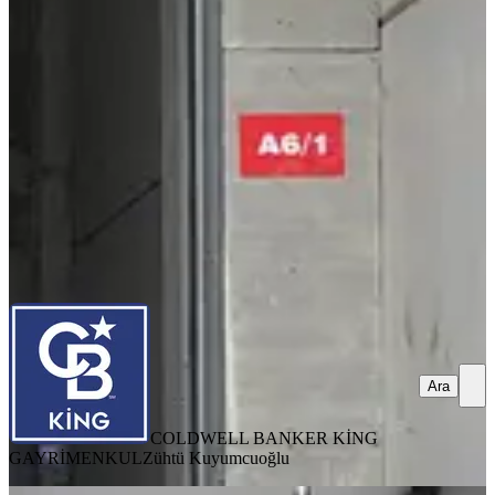
Balıkesir, Altıeylül
1 Oda
·
150 m²
·
Düz Giriş (Zemin)
·
26.05.2026
50.000 ₺
COLDWELL BANKER KİNG GAYRİMENKUL
Zühtü
Kuyumcuoğlu
Ara
Ara
COLDWELL BANKER KİNG
GAYRİMENKUL
Zühtü Kuyumcuoğlu