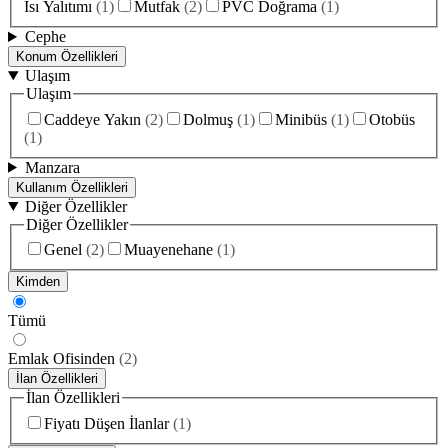
Isı Yalıtımı
(
1
)
Mutfak
(
2
)
PVC Doğrama
(
1
)
Cephe
Konum Özellikleri
Ulaşım
Ulaşım
Caddeye Yakın
(
2
)
Dolmuş
(
1
)
Minibüs
(
1
)
Otobüs
(
1
)
Manzara
Kullanım Özellikleri
Diğer Özellikler
Diğer Özellikler
Genel
(
2
)
Muayenehane
(
1
)
Kimden
Tümü
Emlak Ofisinden
(
2
)
İlan Özellikleri
İlan Özellikleri
Fiyatı Düşen İlanlar
(
1
)