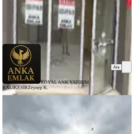
ROYAL ANK YATIRIM BALIKESİR
Zeynep K.
Ara
Ara
ROYAL ANK YATIRIM
BALIKESİR
Zeynep K.
Ayyıldız Konutları Projesinde Kiralık
Dükkan
Balıkesir, Altıeylül
2 Oda
·
162 m²
·
28.03.2026