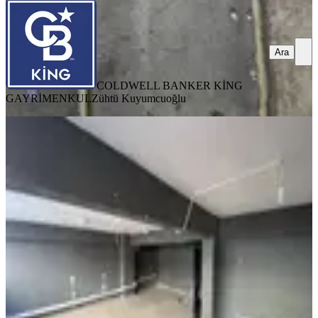
Ara
COLDWELL BANKER KİNG
GAYRİMENKUL
Zühtü Kuyumcuoğlu
Re/max İnci'den Atalar Caddesinde
Kiralık Depo
Balıkesir, Altıeylül
1 Oda
·
96 m²
·
Kot 1 (-1). Kat
·
10.07.2026
17.000 ₺
Remax İnci
İlker İslimye