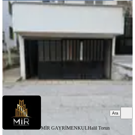
Mir'den Balıkesir Bahçelievler 100.yıl
Cad. Arkası Kiralık Depo
Balıkesir, Altıeylül
1 Oda
·
81 m²
·
Düz Giriş (Zemin)
·
19.02.2026
7.000 ₺
MİR GAYRİMENKUL
Halil Torun
Ara
Ara
MİR GAYRİMENKUL
Halil Torun