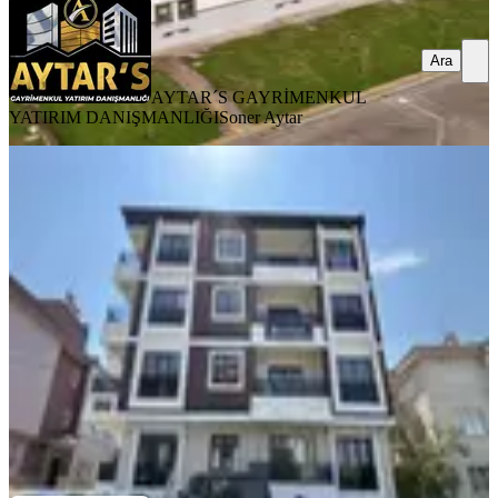
Ara
AYTAR´S GAYRİMENKUL
YATIRIM DANIŞMANLIĞI
Soner Aytar
Zenith Real Estate Gop Mh. Adliye
Yakını 1+1 Kiralık Daire&ofis
Balıkesir, Altıeylül
2 Oda
·
41 m²
·
4. Kat
·
02.07.2026
19.500 ₺
Zenith Real Estate
Serhat Eryılmaz
Ara