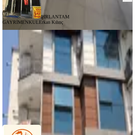
PIRLANTAM
GAYRİMENKUL
Erkan Kılınç
Adliye Karşısında, Arakat Masrafsız
1+1 Kiralık Daire
Balıkesir, Altıeylül
2 Oda
·
46 m²
·
2. Kat
·
02.07.2026
17.000 ₺
Ata Grup Gayrimenkul
Olcay Okay
Ara