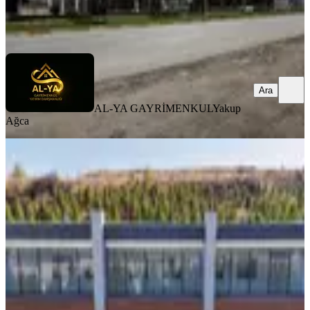
AL-YA GAYRİMENKUL
Yakup Ağca
Ara
Ara
AL-YA GAYRİMENKUL
Yakup
Ağca
Era Söz Den Organize Sanayide
Kiralık 250 M² İş Yeri
Balıkesir, Altıeylül
4 Oda
·
260 m²
·
09.03.2026
75.000 ₺