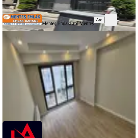
Ara
Ara
Menteş Emlak
Erol Menteş
MERKEZİ
%
7
Akman'dan 2+1 Kiralık Büro Ofis
Balıkesir, Edremit
3 Oda
·
100 m²
·
Yüksek giriş
·
03.04.2026
28.000 ₺
30.000 ₺
Halil Akman Gayrimenkul
Halil Akman
Ara