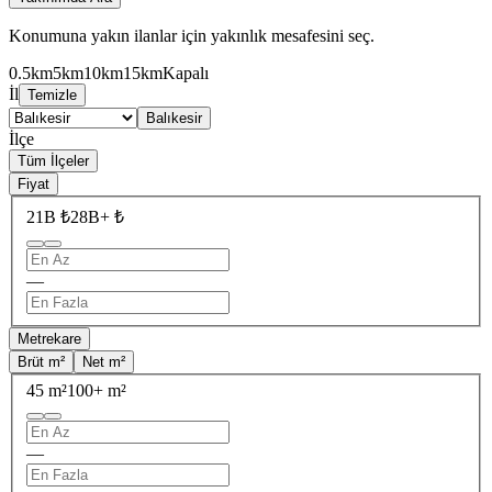
Konumuna yakın ilanlar için yakınlık mesafesini seç.
0.5km
5km
10km
15km
Kapalı
İl
Temizle
Balıkesir
İlçe
Tüm İlçeler
Fiyat
21B ₺
28B+ ₺
—
Metrekare
Brüt m²
Net m²
45 m²
100+ m²
—