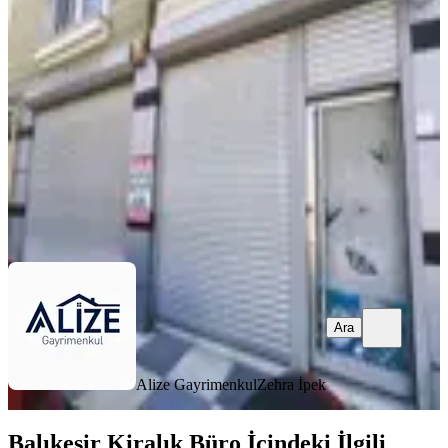
Balıkesir, Altıeylül
1 Oda
·
250 m²
·
Düz Giriş (Zemin)
·
01.08.2026
60.000 ₺
Alize Gayrimenkul
Zehra İpek
Ara
Ara
Alize Gayrimenkul
Zehra İpek
Balıkesir Kiralık Büro İçindeki İlgili