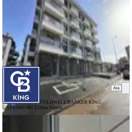
3 Oda
·
74 m²
·
1. Kat
·
26.05.2026
45.000 ₺
COLDWELL BANKER KİNG GAYRİMENKUL
Okan Ferahlı
Ara
Ara
COLDWELL BANKER KİNG
GAYRİMENKUL
Okan Ferahlı
Cb King'den Organize Sanayi
Marangozlar Sitesi Kiralık Dükkan