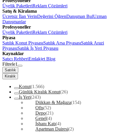
Profesyoneller
Üyelik Paketleri
Reklam Çözümleri
Satış & Kiralama
Ücretsiz İlan Verin
Değerini Öğren
Danışman Bul
Uzman
Danışmanlar
Profesyoneller
Üyelik Paketleri
Reklam Çözümleri
Piyasa
Satılık Konut Piyasası
Satılık Arsa Piyasası
Satılık Arazi
Piyasası
Satılık İş Yeri Piyasası
Kaynaklar
Satıcı Rehberi
Emlakjet Blog
Filtrele
1
Satılık
Kiralık
Konut
(1.566)
Günlük Kiralık Konut
(26)
İş Yeri
(243)
Dükkan & Mağaza
(154)
Ofis
(52)
Depo
(21)
Genel
(4)
İşhanı Katı
(4)
Apartman Dairesi
(2)