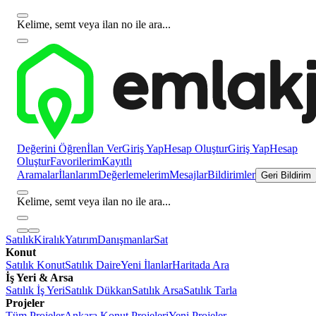
Kelime, semt veya ilan no ile ara...
Değerini Öğren
İlan Ver
Giriş Yap
Hesap Oluştur
Giriş Yap
Hesap
Oluştur
Favorilerim
Kayıtlı
Aramalar
İlanlarım
Değerlemelerim
Mesajlar
Bildirimler
Geri Bildirim
Kelime, semt veya ilan no ile ara...
Satılık
Kiralık
Yatırım
Danışmanlar
Sat
Konut
Satılık Konut
Satılık Daire
Yeni İlanlar
Haritada Ara
İş Yeri & Arsa
Satılık İş Yeri
Satılık Dükkan
Satılık Arsa
Satılık Tarla
Projeler
Tüm Projeler
Ankara Konut Projeleri
Yeni Projeler