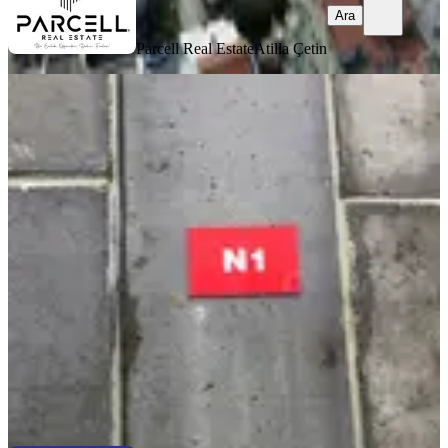
Ara
Parcell Real Estate
Atilla Çetin
Cb King'den Organize
San.marangozlar St. 3000m2 Kiralık
Dükkan
Balıkesir, Altıeylül
2 Oda
·
3000 m²
·
Düz Giriş (Zemin)
·
14.07.2026
350.000 ₺
COLDWELL BANKER KİNG GAYRİMENKUL
Zühtü
Kuyumcuoğlu
Ara