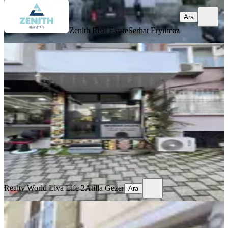
Ara
Zenith Real Estate
Serhat Eryılmaz
Liva'dan Altıeylül Mahallesinde
Kiralık Dükkan
Balıkesir, Altıeylül
2 Oda
·
80 m²
·
Düz Giriş (Zemin)
·
19.07.2026
30.000 ₺
Realty World Liva Life 2
Atilla Gezer
Ara
Realty World Liva Life 2
Atilla Gezer
Ara
Çarşı Merkezde 2 Katlı Dükkan/ofis/
Depo