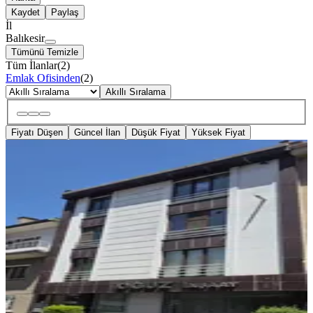
Kaydet
Paylaş
İl
Balıkesir
Tümünü Temizle
Tüm İlanlar
(
2
)
Emlak Ofisinden
(
2
)
Akıllı Sıralama
Fiyatı Düşen
Güncel İlan
Düşük Fiyat
Yüksek Fiyat
MERKEZİ
Çarşı Merkezde 1+1 Yeni Yapı Ofis
Balıkesir, Altıeylül
2 Oda
·
45 m²
·
3. Kat
·
29.06.2026
21.000 ₺
Menteş Emlak
Erol Menteş