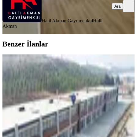
Ara
Halil Akman Gayrimenkul
Halil
Akman
Benzer İlanlar
Cb King'den Balıkesir/organize
Sanayi'de 250m² Kiralık Dükkan
Balıkesir, Altıeylül
4 Oda
·
300 m²
·
09.01.2026
90.000 ₺
COLDWELL BANKER KİNG GAYRİMENKUL
Okan Ferahlı