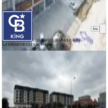
Ara
Ara
COLDWELL BANKER KİNG
GAYRİMENKUL
Okan Ferahlı
%
7
Ayyıldız Konutları Kiralık İş Yeri
Dükkan
Balıkesir, Altıeylül
2 Oda
·
170 m²
·
27.03.2026
70.000 ₺
75.000 ₺