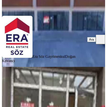
Era Söz Gayrimenkul
Doğan Kovancı
Ara
Ara
Era Söz Gayrimenkul
Doğan
Kovancı
Anka Emlaktan 2.etapta A101
Yanında Kiralık Dükkan
Balıkesir, Altıeylül
1 Oda
·
27 m²
·
Düz Giriş (Zemin)
·
08.04.2026
16.500 ₺