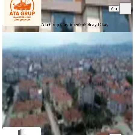
Ara
Ata Grup Gayrimenkul
Olcay Okay
Balıkesir Bahçelievler'de Sadece Ticari
Kullanıma Kiralık Villa
Balıkesir, Altıeylül
1 Oda
·
350 m²
·
12.07.2026
330.000 ₺
Parcell Real Estate
Atilla Çetin
Ara