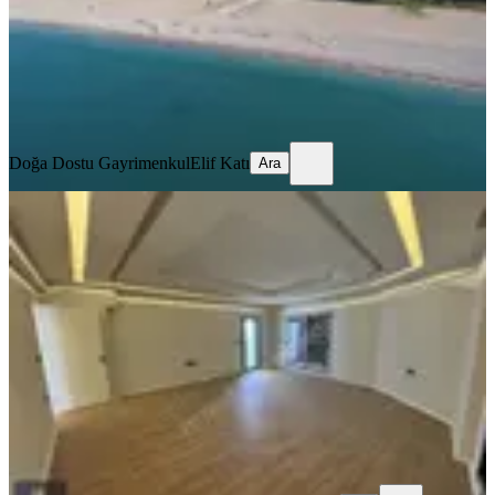
60.000 ₺
Doğa Dostu Gayrimenkul
Elif Katı
Ara
Doğa Dostu Gayrimenkul
Elif Katı
Ara
Coldwell Banker Poyraz'dan Merkezi
Konum Sıfır Geniş 3+1 Daire
İzmir, Menderes
3+1
·
160 m²
·
4. Kat
·
21.06.2026
55.000 ₺
Coldwell Banker Poyraz gayrimenkul
Betül Kiş
Ara