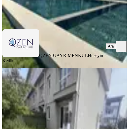
QZEN GAYRİMENKUL
Hüseyin Kedik
Ara
Ara
QZEN GAYRİMENKUL
Hüseyin
Kedik
Qzen' Den Gazipaşada Kiralık 4+1
Villa
İzmir, Menderes
4+1
·
160 m²
·
05.06.2026
50.000 ₺