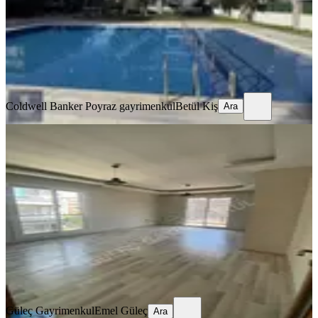
55.000 ₺
Coldwell Banker Poyraz gayrimenkul
Betül Kiş
Ara
Coldwell Banker Poyraz gayrimenkul
Betül Kiş
Ara
Güleç Gayrimenkul Kiralık 2+1 Daire
İzmir, Menderes
2+1
·
95 m²
·
3. Kat
·
02.07.2026
28.000 ₺
Güleç Gayrimenkul
Emel Güleç
Ara
Güleç Gayrimenkul
Emel Güleç
Ara