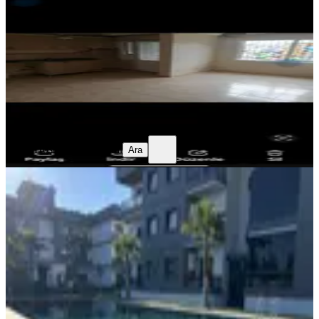
İzmir, Menderes
2+1
·
60 m²
·
2. Kat
·
18.07.2026
23.000 ₺
Ferda Hoşbil
Ferda Hoşbil
Ara
Ferda Hoşbil
Ferda Hoşbil
Ara
Qzen' Den Havuzlu Sitede Modern
1+1 Kiralık Daire
İzmir, Menderes
1+1
·
55 m²
·
2. Kat
·
18.05.2026
28.500 ₺