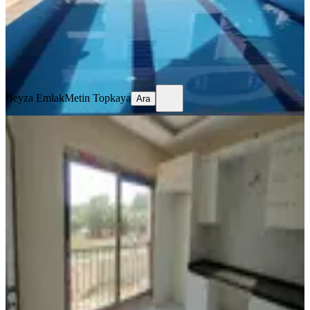
60.000 ₺
Beyza Emlak
Metin Topkaya
Ara
Beyza Emlak
Metin Topkaya
Ara
İzmir Menderes'te Kiralık 4+1 Yeni
Tripleks
İzmir, Menderes
4+1
·
150 m²
·
Bahçe katı
·
30.06.2026
50.000 ₺
ANA EMLAK GAYRİMENKUL DANIŞMANLIĞI
Veysel
Uyanık
Ara