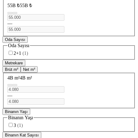
55B ₺
55B ₺
—
Oda Sayısı
Oda Sayısı
2+1
(
1
)
Metrekare
Brüt m²
Net m²
4B m²
4B m²
—
Binanın Yaşı
Binanın Yaşı
3
(
1
)
Binanın Kat Sayısı