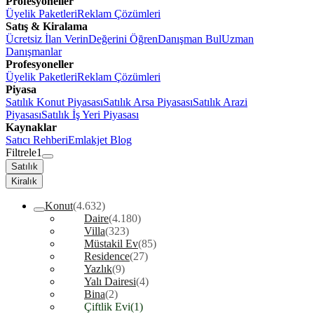
Profesyoneller
Üyelik Paketleri
Reklam Çözümleri
Satış & Kiralama
Ücretsiz İlan Verin
Değerini Öğren
Danışman Bul
Uzman
Danışmanlar
Profesyoneller
Üyelik Paketleri
Reklam Çözümleri
Piyasa
Satılık Konut Piyasası
Satılık Arsa Piyasası
Satılık Arazi
Piyasası
Satılık İş Yeri Piyasası
Kaynaklar
Satıcı Rehberi
Emlakjet Blog
Filtrele
1
Satılık
Kiralık
Konut
(4.632)
Daire
(4.180)
Villa
(323)
Müstakil Ev
(85)
Residence
(27)
Yazlık
(9)
Yalı Dairesi
(4)
Bina
(2)
Çiftlik Evi
(1)