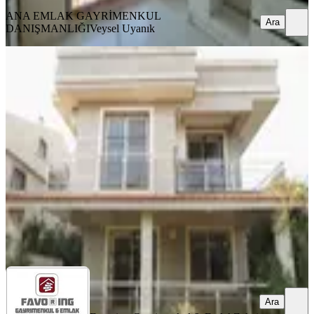
ANA EMLAK GAYRİMENKUL
Ara
DANIŞMANLIĞI
Veysel Uyanık
YENİ
Menderes Barbaros Mah. | Kiralık
3,5+1 Tripleks İkiz Villa
İzmir, Menderes
3.5+1
·
200 m²
·
08.08.2026
55.000 ₺
Favoring Gayrimenkul & Emlak
Zekai KIRAKLI
Ara
Ara