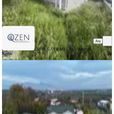
QZEN GAYRİMENKUL
Hüseyin Kedik
Ara
Ara
QZEN GAYRİMENKUL
Hüseyin
Kedik
Oğlananasında 500 M2 Arsa 135 M2
2+1 Bahçeli Ev Kamelya Depo
Menderes İzmir
İzmir, Menderes
2+1
·
501 m²
·
04.12.2025
25.000 ₺