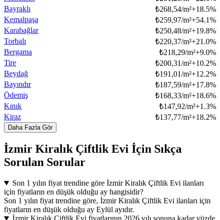
Bayraklı
₺
268,54/m²
+
18.5
%
Kemalpaşa
₺
259,97/m²
+
54.1
%
Karabağlar
₺
250,48/m²
+
19.8
%
Torbalı
₺
220,37/m²
+
21.0
%
Bergama
₺
218,29/m²
+
9.0
%
Tire
₺
200,31/m²
+
10.2
%
Beydağ
₺
191,01/m²
+
12.2
%
Bayındır
₺
187,59/m²
+
17.8
%
Ödemiş
₺
168,33/m²
+
18.6
%
Kınık
₺
147,92/m²
+
1.3
%
Kiraz
₺
137,77/m²
+
18.2
%
Daha Fazla Gör
İzmir Kiralık Çiftlik Evi İçin Sıkça
Sorulan Sorular
Son 1 yılın fiyat trendine göre İzmir Kiralık Çiftlik Evi ilanları
için fiyatların en düşük olduğu ay hangisidir?
Son 1 yılın fiyat trendine göre, İzmir Kiralık Çiftlik Evi ilanları için
fiyatların en düşük olduğu ay Eylül ayıdır.
İzmir Kiralık Çiftlik Evi fiyatlarının 2026 yılı sonuna kadar yüzde