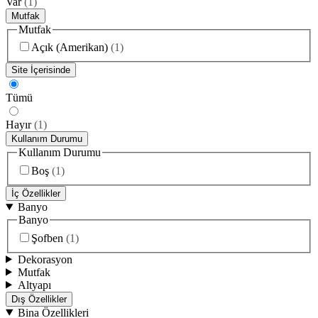
Var
(
1
)
Mutfak
Mutfak
Açık (Amerikan)
(
1
)
Site İçerisinde
Tümü
Hayır
(
1
)
Kullanım Durumu
Kullanım Durumu
Boş
(
1
)
İç Özellikler
Banyo
Banyo
Şofben
(
1
)
Dekorasyon
Mutfak
Altyapı
Dış Özellikler
Bina Özellikleri