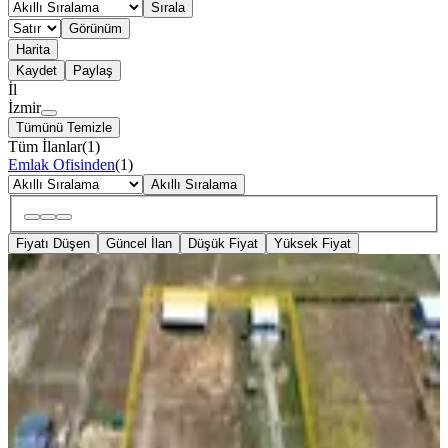
Sırala
Görünüm
Harita
Kaydet
Paylaş
İl
İzmir
Tümünü Temizle
Tüm İlanlar
(
1
)
Emlak Ofisinden
(
1
)
Akıllı Sıralama
Fiyatı Düşen
Güncel İlan
Düşük Fiyat
Yüksek Fiyat
MANZARALI
İzmir Menderes Altıntepede 4080 Arsa
2+1 Evi Dam Çiftlik Yeri
İzmir, Menderes
2+1
·
4080 m²
·
31.07.2026
55.000 ₺