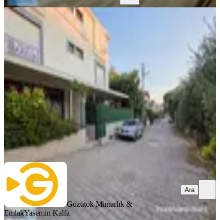
Denize 100 Mt Mesafesiyle Kiralık 3+1
Villa
İzmir, Menderes
3+1
·
175 m²
·
03.07.2026
80.000 ₺
Gözütok Mimarlık & Emlak
Yasemin Kalfa
Ara
Ara
Gözütok Mimarlık &
Emlak
Yasemin Kalfa