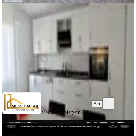
Denize 40 Metre, 4+1 Villa
İzmir, Menderes
4+1
·
195 m²
·
13.07.2026
50.000 ₺
Meri Emlak
Meryem Cebe
Ara
Ara
Meri Emlak
Meryem Cebe
Sahibinden Kiralık Ev