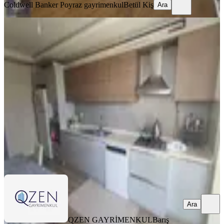
Coldwell Banker Poyraz gayrimenkul
Betül Kiş
Ara
Q'zen Den Görecede Full Eşyalı
Kiralık 145 M2 3+1
İzmir, Menderes
3+1
·
145 m²
·
2. Kat
·
06.06.2026
55.000 ₺
QZEN GAYRİMENKUL
Barış Bilgin
Ara
Ara
QZEN GAYRİMENKUL
Barış