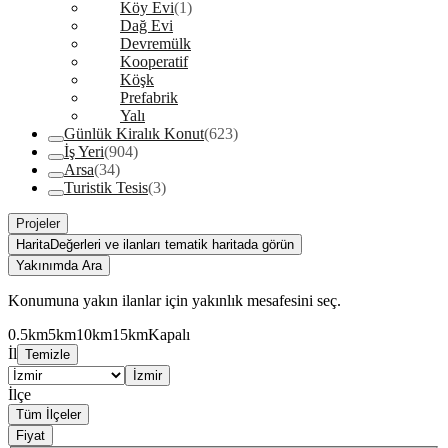
Köy Evi
(1)
Dağ Evi
Devremülk
Kooperatif
Köşk
Prefabrik
Yalı
Günlük Kiralık Konut
(623)
İş Yeri
(904)
Arsa
(34)
Turistik Tesis
(3)
Projeler
Harita
Değerleri ve ilanları tematik haritada görün
Yakınımda Ara
Konumuna yakın ilanlar için yakınlık mesafesini seç.
0.5km
5km
10km
15km
Kapalı
İl
Temizle
İzmir
İlçe
Tüm İlçeler
Fiyat