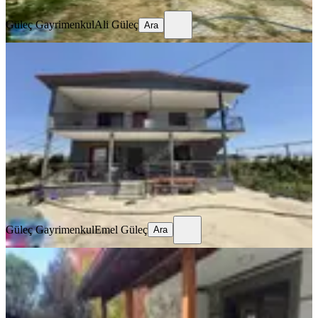
Güleç Gayrimenkul
Ali Güleç
Ara
Güleç Gayrimenkul Kiralık 2+1 Daire
İzmir, Menderes
2+1
·
115 m²
·
2. Kat
·
02.07.2026
25.000 ₺
Güleç Gayrimenkul
Emel Güleç
Ara
Güleç Gayrimenkul
Emel Güleç
Ara
İzmir Menderes
Kemalpaşada4+1doğalgazlı Bahçeli
3wc Banyo Villa