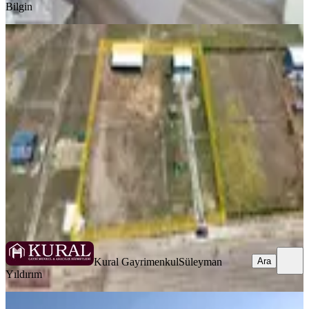
Bilgin
İzmir Menderes Altıntepede 4080 Arsa
2+1 Evi Dam Çiftlik Yeri
İzmir, Menderes
2+1
·
4080 m²
·
01.07.2026
65.000 ₺
Kural Gayrimenkul
Süleyman Yıldırım
Ara
Kural Gayrimenkul
Süleyman
Ara
Yıldırım