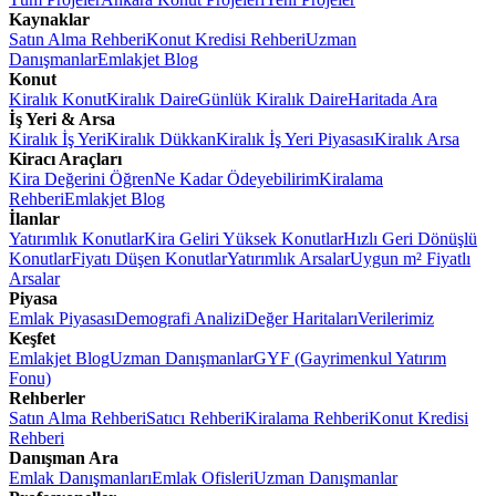
Kaynaklar
Satın Alma Rehberi
Konut Kredisi Rehberi
Uzman
Danışmanlar
Emlakjet Blog
Konut
Kiralık Konut
Kiralık Daire
Günlük Kiralık Daire
Haritada Ara
İş Yeri & Arsa
Kiralık İş Yeri
Kiralık Dükkan
Kiralık İş Yeri Piyasası
Kiralık Arsa
Kiracı Araçları
Kira Değerini Öğren
Ne Kadar Ödeyebilirim
Kiralama
Rehberi
Emlakjet Blog
İlanlar
Yatırımlık Konutlar
Kira Geliri Yüksek Konutlar
Hızlı Geri Dönüşlü
Konutlar
Fiyatı Düşen Konutlar
Yatırımlık Arsalar
Uygun m² Fiyatlı
Arsalar
Piyasa
Emlak Piyasası
Demografi Analizi
Değer Haritaları
Verilerimiz
Keşfet
Emlakjet Blog
Uzman Danışmanlar
GYF (Gayrimenkul Yatırım
Fonu)
Rehberler
Satın Alma Rehberi
Satıcı Rehberi
Kiralama Rehberi
Konut Kredisi
Rehberi
Danışman Ara
Emlak Danışmanları
Emlak Ofisleri
Uzman Danışmanlar