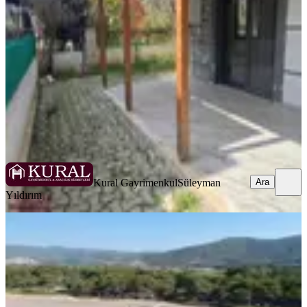
İzmir, Menderes
4+1
·
300 m²
·
10.04.2026
59.999 ₺
Kural Gayrimenkul
Süleyman Yıldırım
Ara
Kural Gayrimenkul
Süleyman
Ara
Yıldırım
Doğa Dostu'ndan Gümüldür Denize
Sıfır Site İçi Kiralık Villa
İzmir, Menderes
3+1
·
125 m²
·
29.04.2026