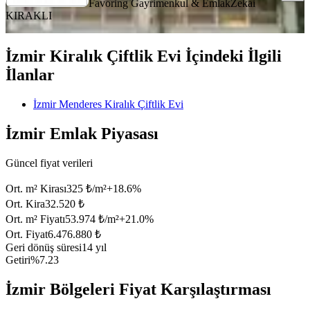
Favoring Gayrimenkul & Emlak
Zekai
KIRAKLI
İzmir Kiralık Çiftlik Evi İçindeki İlgili
İlanlar
İzmir Menderes Kiralık Çiftlik Evi
İzmir Emlak Piyasası
Güncel fiyat verileri
Ort. m² Kirası
325 ₺/m²
+
18.6
%
Ort. Kira
32.520 ₺
Ort. m² Fiyatı
53.974 ₺/m²
+
21.0
%
Ort. Fiyat
6.476.880 ₺
Geri dönüş süresi
14 yıl
Getiri
%7.23
İzmir Bölgeleri Fiyat Karşılaştırması