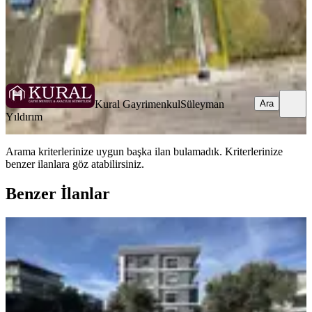
Kural Gayrimenkul
Süleyman Yıldırım
Ara
Kural Gayrimenkul
Süleyman
Ara
Yıldırım
Arama kriterlerinize uygun başka ilan bulamadık.
Kriterlerinize
benzer ilanlara göz atabilirsiniz.
Benzer İlanlar
Coldwell Banker Poyraz'dan Havuzlu
Sitede 3+1 Kiralık
İzmir, Menderes
3+1
·
145 m²
·
1. Kat
·
08.06.2026