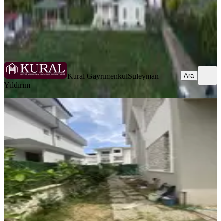
Kural Gayrimenkul
Süleyman Yıldırım
Ara
Kural Gayrimenkul
Süleyman
Ara
Yıldırım
Menderes Barboros Mahallesinde
Kiralık 4+1
İzmir, Menderes
4+1
·
140 m²
·
30.06.2026
55.000 ₺
Güleç Gayrimenkul
Ali Güleç
Ara