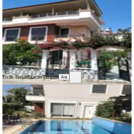
Denize 300 M,eşyalı Kiralık Triplex
Villa
İzmir, Menderes
4+1
·
160 m²
·
Villa tipi
·
22.07.2026
60.000 ₺
Ercan Tavşanlı
Ercan Tavşanlı
Ara
Ercan Tavşanlı
Ercan Tavşanlı
Ara
Özdere Çukuraltında Site İçinde
Yazkış Sabit Kiralık Eşyalı Fourtex
Yeni Bina Yazlık Villa
İzmir, Menderes
5+2
·
260 m²
·
Villa tipi
·
13.07.2026