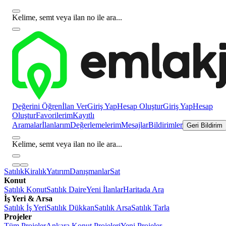
Kelime, semt veya ilan no ile ara...
Değerini Öğren
İlan Ver
Giriş Yap
Hesap Oluştur
Giriş Yap
Hesap
Oluştur
Favorilerim
Kayıtlı
Aramalar
İlanlarım
Değerlemelerim
Mesajlar
Bildirimler
Geri Bildirim
Kelime, semt veya ilan no ile ara...
Satılık
Kiralık
Yatırım
Danışmanlar
Sat
Konut
Satılık Konut
Satılık Daire
Yeni İlanlar
Haritada Ara
İş Yeri & Arsa
Satılık İş Yeri
Satılık Dükkan
Satılık Arsa
Satılık Tarla
Projeler
Tüm Projeler
Ankara Konut Projeleri
Yeni Projeler