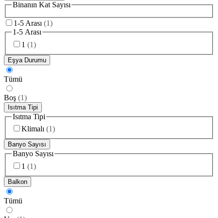
Binanın Kat Sayısı
1-5 Arası
(
1
)
1-5 Arası
1
(
1
)
Eşya Durumu
Tümü
Boş
(
1
)
Isıtma Tipi
Isıtma Tipi
Klimalı
(
1
)
Banyo Sayısı
Banyo Sayısı
1
(
1
)
Balkon
Tümü