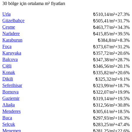
30 bölge için ortalama m² fiyatları
Urla
₺
510,14/m²
+
27.3
%
Güzelbahçe
₺
505,41/m²
+
31.7
%
Çeşme
₺
463,77/m²
+
34.3
%
Narlıdere
₺
415,85/m²
+
39.5
%
Karaburun
₺
384,8/m²
+
8.3
%
Foça
₺
373,67/m²
+
31.2
%
Karşıyaka
₺
357,72/m²
+
20.6
%
Balçova
₺
347,38/m²
+
28.7
%
Çiğli
₺
346,56/m²
+
20.1
%
Konak
₺
335,82/m²
+
20.6
%
Dikili
₺
325,32/m²
+
9.1
%
Seferihisar
₺
323,99/m²
+
18.7
%
Bornova
₺
322,07/m²
+
19.9
%
Gaziemir
₺
319,14/m²
+
19.5
%
Aliağa
₺
312,56/m²
+
30.8
%
Menderes
₺
305,61/m²
+
18.5
%
Buca
₺
297,93/m²
+
16.3
%
Selçuk
₺
283,25/m²
+
47.4
%
Menemen
₺
281,25/m²
+
22.6
%