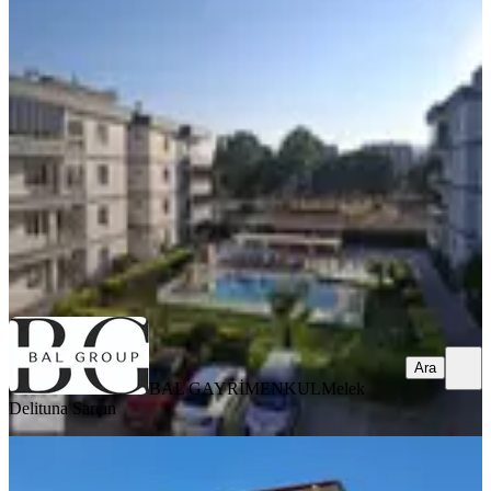
Bal Gayrimenkulden Kemalpaşada
Havuzlu Site İçinde 3+1 Daire
İzmir, Menderes
3+1
·
140 m²
·
3. Kat
·
18.07.2026
50.000 ₺
BAL GAYRİMENKUL
Melek Delituna Sarçın
Ara
Ara
BAL GAYRİMENKUL
Melek
Delituna Sarçın
Sahibinden Sahibinden Özdere'de