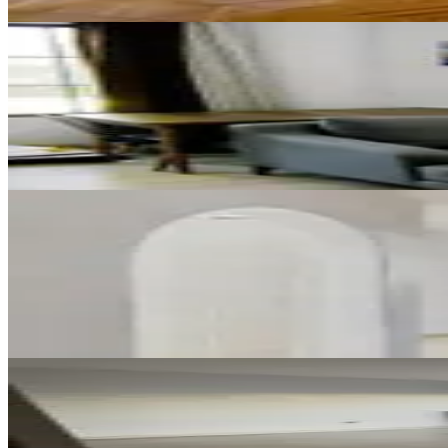
ÖNE ÇIKAN
G.o.p Uğurmumcu 1+1 Mobilyalı 
Çankaya, Büyükesat Mahallesi
1+1
·
65 m²
·
Yüksek giriş
·
04.07.2026
40.000 ₺
YENİ
Keçiören Turyap'tan Turgut Öza
Yenimahalle, Turgut Özal Mahallesi
3+1
·
120 m²
·
6. Kat
·
08.08.2026
49.000 ₺
YENİ
Saraycık Tokide 4+1 Kiralık Dai
Sincan, Saraycık Mahallesi