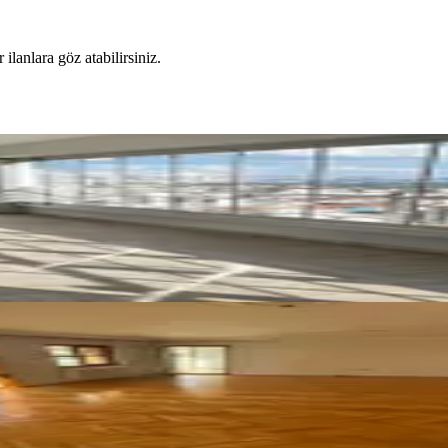
 ilanlara göz atabilirsiniz.
ık Daire
en Caddesine Çok Yakın Ara Katta Ön Cephe Manzara