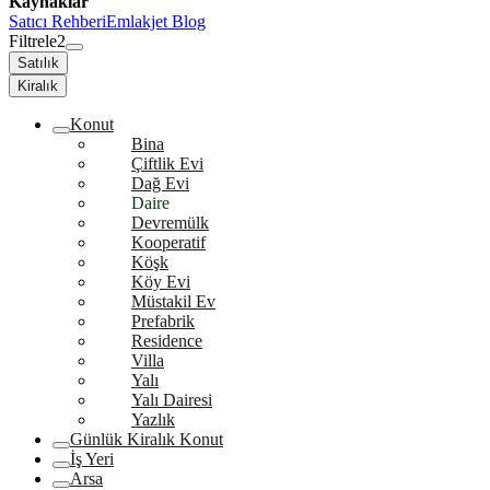
Kaynaklar
Satıcı Rehberi
Emlakjet Blog
Filtrele
2
Satılık
Kiralık
Konut
Bina
Çiftlik Evi
Dağ Evi
Daire
Devremülk
Kooperatif
Köşk
Köy Evi
Müstakil Ev
Prefabrik
Residence
Villa
Yalı
Yalı Dairesi
Yazlık
Günlük Kiralık Konut
İş Yeri
Arsa