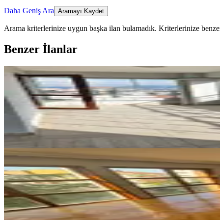
Daha Geniş Ara
Aramayı Kaydet
Arama kriterlerinize uygun başka ilan bulamadık.
Kriterlerinize benzer
Benzer İlanlar
ÖNE ÇIKAN
Yeşilevlerde 4+1 Manzaralı Kiral
Yenimahalle, Yeşilevler Mahallesi
4+1
·
210 m²
·
12. Kat
·
30.05.2026
52.000 ₺
ÖNE ÇIKAN
İlk-ev'den Sarp Evlerinde Dikm
Çankaya, Keklik Pınarı Mahallesi
4+1
·
175 m²
·
3. Kat
·
10.05.2026
47.500 ₺