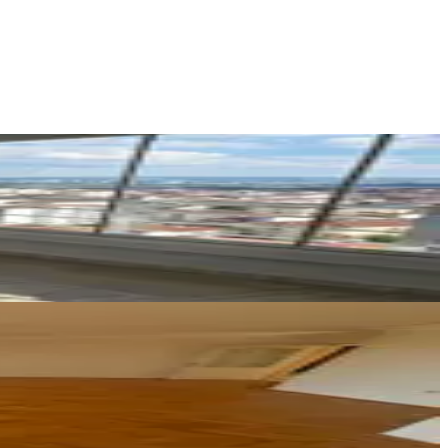
A&C Emlak Dünyası
İBRAHİM IŞIK
Ara
lı Güneybatı 4+1 Boş
İLK-EV EMLAK
İlknur BAYTOK
Ara