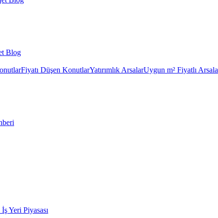
et Blog
onutlar
Fiyatı Düşen Konutlar
Yatırımlık Arsalar
Uygun m² Fiyatlı Arsala
hberi
k İş Yeri Piyasası