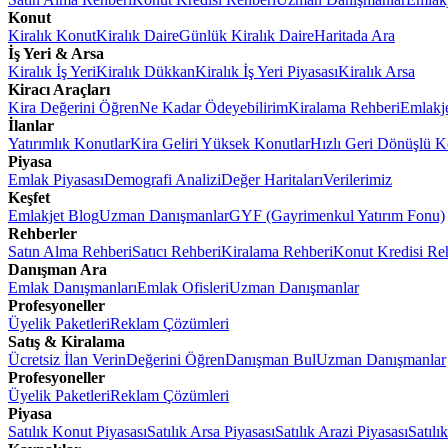
Konut
Kiralık Konut
Kiralık Daire
Günlük Kiralık Daire
Haritada Ara
İş Yeri & Arsa
Kiralık İş Yeri
Kiralık Dükkan
Kiralık İş Yeri Piyasası
Kiralık Arsa
Kiracı Araçları
Kira Değerini Öğren
Ne Kadar Ödeyebilirim
Kiralama Rehberi
Emlakj
İlanlar
Yatırımlık Konutlar
Kira Geliri Yüksek Konutlar
Hızlı Geri Dönüşlü K
Piyasa
Emlak Piyasası
Demografi Analizi
Değer Haritaları
Verilerimiz
Keşfet
Emlakjet Blog
Uzman Danışmanlar
GYF (Gayrimenkul Yatırım Fonu)
Rehberler
Satın Alma Rehberi
Satıcı Rehberi
Kiralama Rehberi
Konut Kredisi Re
Danışman Ara
Emlak Danışmanları
Emlak Ofisleri
Uzman Danışmanlar
Profesyoneller
Üyelik Paketleri
Reklam Çözümleri
Satış & Kiralama
Ücretsiz İlan Verin
Değerini Öğren
Danışman Bul
Uzman Danışmanlar
Profesyoneller
Üyelik Paketleri
Reklam Çözümleri
Piyasa
Satılık Konut Piyasası
Satılık Arsa Piyasası
Satılık Arazi Piyasası
Satılı