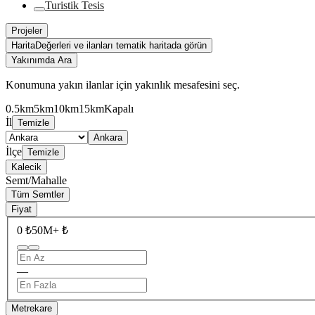
Turistik Tesis
Projeler
Harita
Değerleri ve ilanları tematik haritada görün
Yakınımda Ara
Konumuna yakın ilanlar için yakınlık mesafesini seç.
0.5km
5km
10km
15km
Kapalı
İl
Temizle
Ankara
İlçe
Temizle
Kalecik
Semt/Mahalle
Tüm Semtler
Fiyat
0 ₺
50M+ ₺
—
Metrekare