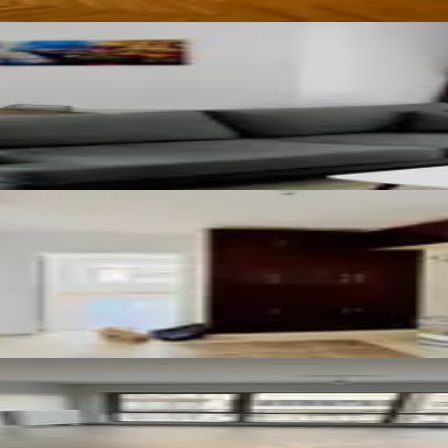
Her Şey Dahil Kiralık Daire
l Mah.övgüm Sitesinde Kiralık 3+1
re