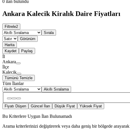
0
ilan bulundu
Ankara Kalecik Kiralık Daire Fiyatları
Filtrele
2
Sırala
Görünüm
Harita
Kaydet
Paylaş
İl
Ankara
İlçe
Kalecik
Tümünü Temizle
Tüm İlanlar
Akıllı Sıralama
Fiyatı Düşen
Güncel İlan
Düşük Fiyat
Yüksek Fiyat
Bu Kriterlere Uygun İlan Bulunamadı
Arama kriterlerinizi değiştirerek veya daha geniş bir bölgede arayarak 