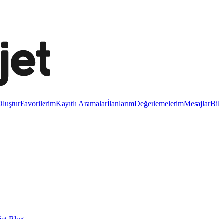
luştur
Favorilerim
Kayıtlı Aramalar
İlanlarım
Değerlemelerim
Mesajlar
Bi
et Blog