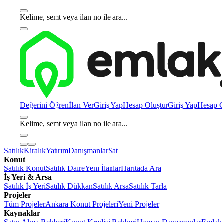
Kelime, semt veya ilan no ile ara...
Değerini Öğren
İlan Ver
Giriş Yap
Hesap Oluştur
Giriş Yap
Hesap O
Kelime, semt veya ilan no ile ara...
Satılık
Kiralık
Yatırım
Danışmanlar
Sat
Konut
Satılık Konut
Satılık Daire
Yeni İlanlar
Haritada Ara
İş Yeri & Arsa
Satılık İş Yeri
Satılık Dükkan
Satılık Arsa
Satılık Tarla
Projeler
Tüm Projeler
Ankara Konut Projeleri
Yeni Projeler
Kaynaklar
Satın Alma Rehberi
Konut Kredisi Rehberi
Uzman Danışmanlar
Emlakj