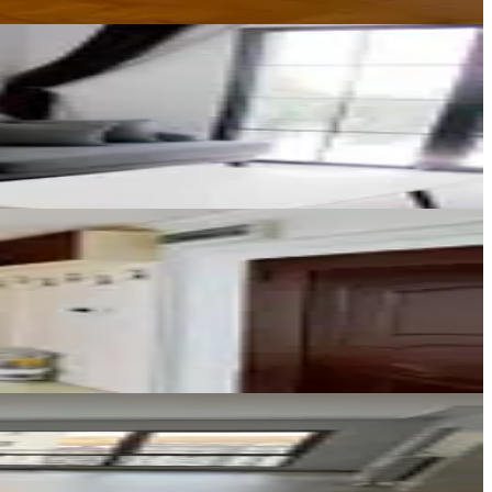
Karan Gayrimenkul
Ufuk Karan
Ara
TURYAP KEÇİÖREN TEMSİLCİLİĞİ
YAŞAR KARAPOLAT
Ara
BİENS GAYRİMENKUL
Yılmaz Semiz
Ara