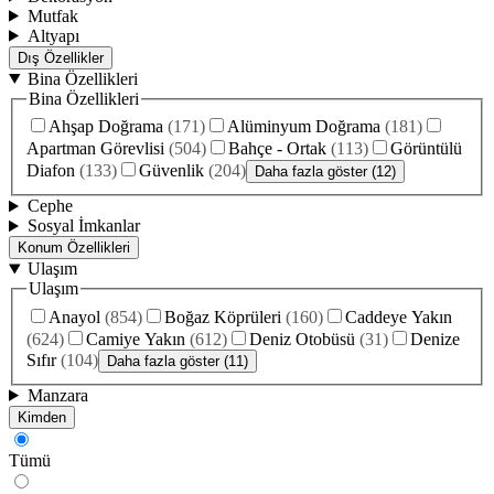
Mutfak
Altyapı
Dış Özellikler
Bina Özellikleri
Bina Özellikleri
Ahşap Doğrama
(
171
)
Alüminyum Doğrama
(
181
)
Apartman Görevlisi
(
504
)
Bahçe - Ortak
(
113
)
Görüntülü
Diafon
(
133
)
Güvenlik
(
204
)
Daha fazla göster (12)
Cephe
Sosyal İmkanlar
Konum Özellikleri
Ulaşım
Ulaşım
Anayol
(
854
)
Boğaz Köprüleri
(
160
)
Caddeye Yakın
(
624
)
Camiye Yakın
(
612
)
Deniz Otobüsü
(
31
)
Denize
Sıfır
(
104
)
Daha fazla göster (11)
Manzara
Kimden
Tümü