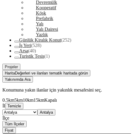
Devremülk
Kooperatif
Köşk
Prefabrik
Yalı
Yalı Dairesi
Yazlık
Günlük Kiralık Konut
(252)
İş Yeri
(528)
Arsa
(40)
Turistik Tesis
(1)
Projeler
Harita
Değerleri ve ilanları tematik haritada görün
Yakınımda Ara
Konumuna yakın ilanlar için yakınlık mesafesini seç.
0.5km
5km
10km
15km
Kapalı
İl
Temizle
Antalya
İlçe
Tüm İlçeler
Fiyat