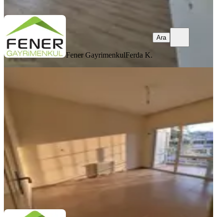
Ara
Ara
Fener Gayrimenkul
Ferda K.
YENİ
Sütçüler Tokilerde 2+1 Daire
Antalya, Kepez
2+1
·
80 m²
·
Yüksek giriş
·
06.08.2026
22.000 ₺
Fener Gayrimenkul
Ferda K.
Ara