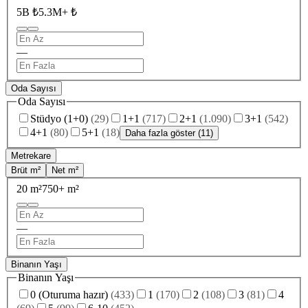
5B ₺
5.3M+ ₺
—
Oda Sayısı
Oda Sayısı
Stüdyo (1+0)
(
29
)
1+1
(
717
)
2+1
(
1.090
)
3+1
(
542
)
4+1
(
80
)
5+1
(
18
)
Daha fazla göster (11)
Metrekare
Brüt m²
Net m²
20 m²
750+ m²
—
Binanın Yaşı
Binanın Yaşı
0 (Oturuma hazır)
(
433
)
1
(
170
)
2
(
108
)
3
(
81
)
4