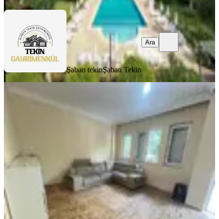
Ara
Şaban tekin
Şaban Tekin
YENİ
Altınkum'da Caddeye Yakın Giriş Kat
1+1 Eşyalandırılacaktır
Antalya, Konyaaltı
1+1
·
50 m²
·
Yüksek giriş
·
06.08.2026
25.000 ₺
ZORLU EMLAK
UĞUR ZORLU