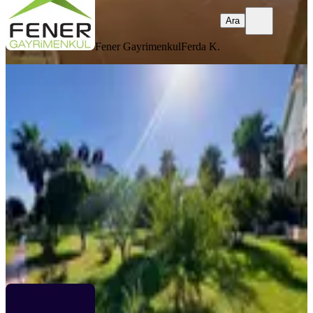
Ara
Fener Gayrimenkul
Ferda K.
YENİ
Clara Gayrimenkul'den Boğazkent'te
Denize Yakın Eşyalı Kiralık
Antalya, Serik
2+1
·
95 m²
·
2. Kat
·
06.08.2026
50.000 ₺
Clara Gayrimenkul Yatırım
AYŞE NUR KAFAOĞLU
Ara