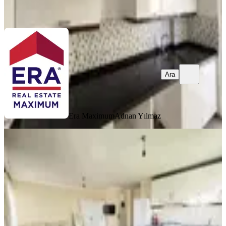
Ara
Ara
Era Maximum
Adnan Yılmaz
YENİ
Emek Mahallesinde Temiz Ve Ferah
1+0 Eşyalı Daire
Antalya, Manavgat
Stüdyo
·
65 m²
·
1. Kat
·
06.08.2026
18.000 ₺