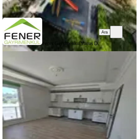
Ara
Ara
Fener Gayrimenkul
Yunus D.
YENİ
Varsak Karşıyaka Da Orman
Manzaralı 2+1 Daire
Antalya, Kepez
2+1
·
80 m²
·
Yüksek giriş
·
06.08.2026
20.000 ₺
Fener Gayrimenkul
Ferda K.