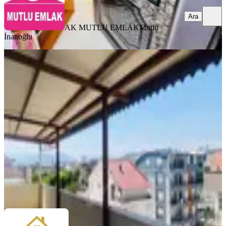
Ara
AK MUTLU EMLAK
Mutlu
İnanoğlu
YENİ
Emek Mahallesi'nde Tramway Yakını
4+1 Kiralık Dubleks
Antalya, Kepez
4+2
·
180 m²
·
3. Kat
·
06.08.2026
30.000 ₺
Nestalya Gayrimenkul
Muammer P.
Ara