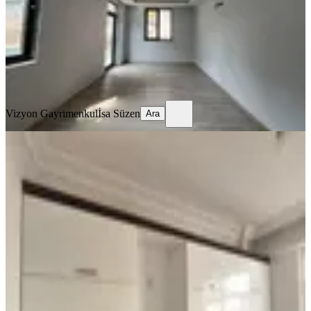
1+1
·
90 m²
·
2. Kat
·
06.08.2026
27.000 ₺
Vizyon Gayrimenkul
İsa Süzen
Ara
Vizyon Gayrimenkul
İsa Süzen
Ara
YENİ
Manavgat Aşağı Hisar Mahallesi'nde
1+1 Ara Kat Kiralık Daire
Antalya, Manavgat
1+1
·
78 m²
·
2. Kat
·
06.08.2026
30.000 ₺
Era Maximum
Adnan Yılmaz