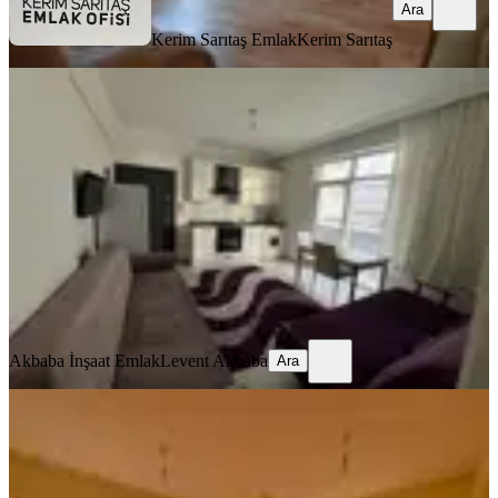
Ara
Kerim Sarıtaş Emlak
Kerim Sarıtaş
YENİ
Eşyalı 1+1 Daıre
Antalya, Manavgat
1+1
·
50 m²
·
2. Kat
·
06.08.2026
22.000 ₺
Akbaba İnşaat Emlak
Levent Akbaba
Ara
Akbaba İnşaat Emlak
Levent Akbaba
Ara
YENİ
Şafak Emlak Kiralık Liman Mahallesi
Bakımlı Site İçi 3+1 150m2
Antalya, Konyaaltı