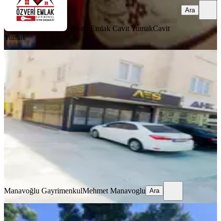
Ara
Özveri Emlak Cavit Yumak
Cavit
Yumak
YENİ
Kiralık B.onat Caddesi Üzerinde
Daire
Antalya, Muratpaşa
3+1
·
150 m²
·
3. Kat
·
06.08.2026
30.000 ₺
Manavoğlu Gayrimenkul
Mehmet Manavoglu
Ara
Manavoğlu Gayrimenkul
Mehmet Manavoglu
Ara
YENİ
Deepo Ikea Metro Avm Yakını Lüks