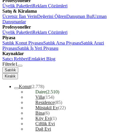
Profesyoneller
Üyelik Paketleri
Reklam Çözümleri
Satış & Kiralama
Ücretsiz İlan Verin
Değerini Öğren
Danışman Bul
Uzman
Danışmanlar
Profesyoneller
Üyelik Paketleri
Reklam Çözümleri
Piyasa
Satılık Konut Piyasası
Satılık Arsa Piyasası
Satılık Arazi
Piyasası
Satılık İş Yeri Piyasası
Kaynaklar
Satıcı Rehberi
Emlakjet Blog
Filtrele
1
Satılık
Kiralık
Konut
(2.778)
Daire
(2.510)
Villa
(154)
Residence
(85)
Müstakil Ev
(22)
Bina
(6)
Köy Evi
(1)
Çiftlik Evi
Dağ Evi