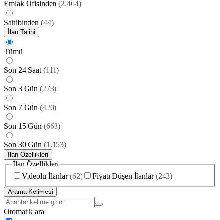
Emlak Ofisinden
(
2.464
)
Sahibinden
(
44
)
İlan Tarihi
Tümü
Son 24 Saat
(
111
)
Son 3 Gün
(
273
)
Son 7 Gün
(
420
)
Son 15 Gün
(
663
)
Son 30 Gün
(
1.153
)
İlan Özellikleri
İlan Özellikleri
Videolu İlanlar
(
62
)
Fiyatı Düşen İlanlar
(
243
)
Arama Kelimesi
Otomatik ara