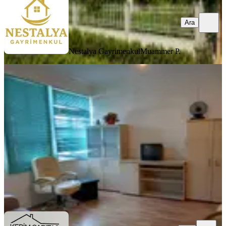
Ara
Nestalya Gayrimenkul
Muammer P.
YENİ
Subaşı Cad Kiralık Mobilyalı Ofis
Antalya, Muratpaşa
1+1
·
50 m²
·
4. Kat
·
06.08.2026
18.000 ₺
Kerim Sarıtaş Emlak
Kerim Sarıtaş
Ara