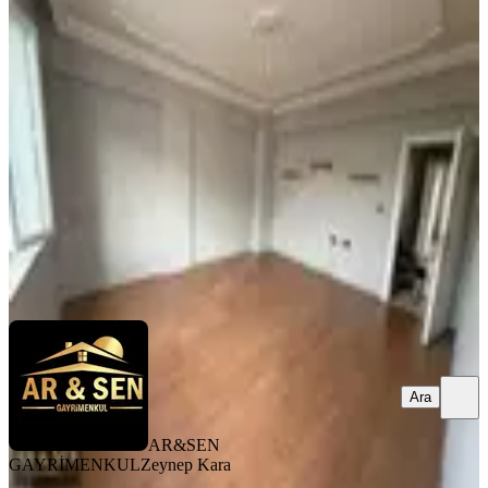
Kepez Yeşilyurt Mah Katta 3+1 Ultra
Geniş Kiralık Daire
Antalya, Kepez
3+1
·
135 m²
·
3. Kat
·
06.08.2026
30.000 ₺
AR&SEN GAYRİMENKUL
Zeynep Kara
Ara
Ara
AR&SEN
GAYRİMENKUL
Zeynep Kara