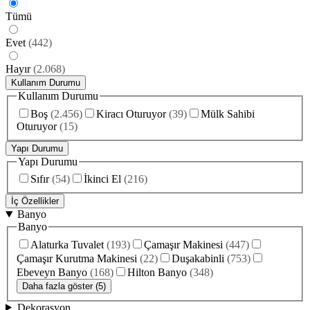
Tümü
Evet
(
442
)
Hayır
(
2.068
)
Kullanım Durumu
Kullanım Durumu
Boş
(
2.456
)
Kiracı Oturuyor
(
39
)
Mülk Sahibi
Oturuyor
(
15
)
Yapı Durumu
Yapı Durumu
Sıfır
(
54
)
İkinci El
(
216
)
İç Özellikler
Banyo
Banyo
Alaturka Tuvalet
(
193
)
Çamaşır Makinesi
(
447
)
Çamaşır Kurutma Makinesi
(
22
)
Duşakabinli
(
753
)
Ebeveyn Banyo
(
168
)
Hilton Banyo
(
348
)
Daha fazla göster (5)
Dekorasyon