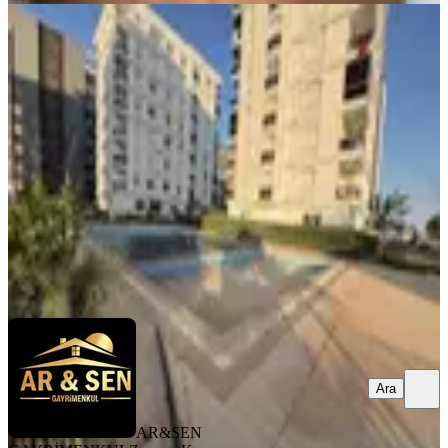
YENİ
Kepez Çankaya Mah Şehir Hastanesi
Yakını Havuzlu 3+1 Kiralık
Antalya, Kepez
3+1
·
150 m²
·
4. Kat
·
06.08.2026
35.000 ₺
AR&SEN GAYRİMENKUL
Zeynep Kara
Ara
Ara
AR&SEN