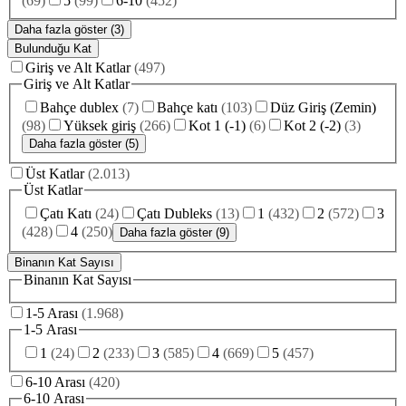
(
69
)
5
(
99
)
6-10
(
452
)
Daha fazla göster (3)
Bulunduğu Kat
Giriş ve Alt Katlar
(
497
)
Giriş ve Alt Katlar
Bahçe dublex
(
7
)
Bahçe katı
(
103
)
Düz Giriş (Zemin)
(
98
)
Yüksek giriş
(
266
)
Kot 1 (-1)
(
6
)
Kot 2 (-2)
(
3
)
Daha fazla göster (5)
Üst Katlar
(
2.013
)
Üst Katlar
Çatı Katı
(
24
)
Çatı Dubleks
(
13
)
1
(
432
)
2
(
572
)
3
(
428
)
4
(
250
)
Daha fazla göster (9)
Binanın Kat Sayısı
Binanın Kat Sayısı
1-5 Arası
(
1.968
)
1-5 Arası
1
(
24
)
2
(
233
)
3
(
585
)
4
(
669
)
5
(
457
)
6-10 Arası
(
420
)
6-10 Arası