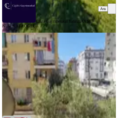
Ara
Clara Gayrimenkul Yatırım
AYŞE
NUR KAFAOĞLU
YENİ
Kızılarık Mah. 1 .kat 3+1 Ayrı Mutfak
Kiralık Daire
Antalya, Muratpaşa
3+1
·
140 m²
·
1. Kat
·
06.08.2026
30.000 ₺
Şentürk Emlak
EREN YEŞİLIRMAK
Ara