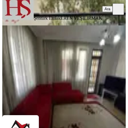
Ara
Şentürk Emlak
EREN YEŞİLIRMAK
YENİ
Tramvaya Ve Perge Caddesine Yakın
Temizmobilyalı2+1daire
Antalya, Muratpaşa
2+1
·
100 m²
·
Yüksek giriş
·
06.08.2026
30.500 ₺
Özveri Emlak Cavit Yumak
Cavit Yumak
Ara