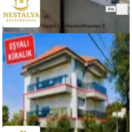
Ara
Nestalya Gayrimenkul
Muammer P.
YENİ
Şehir Hastanesi Yakınında Modern
Tasarımlı Kiralık Eşyalı Daire
Antalya, Kepez
3+1
·
140 m²
·
1. Kat
·
06.08.2026
50.000 ₺
Nestalya Gayrimenkul
Muammer P.
Ara