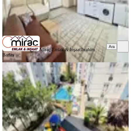
Miraç Emlak & İnşaat
İbrahim Barlas
Ara
Ara
Miraç Emlak & İnşaat
İbrahim
Barlas
YENİ
_3+1_eşyalı Dairehavuzlu_uygun
Antalya, Muratpaşa
3+1
·
92 m²
·
2. Kat
·
06.08.2026
25.000 ₺
Fener Gayrimenkul
Yunus D.