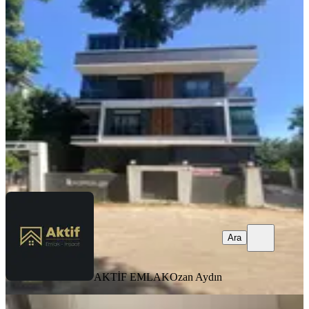
Yapılı 1+1
Antalya, Kepez
1+1
·
65 m²
·
1. Kat
·
06.08.2026
20.000 ₺
AKTİF EMLAK
Ozan Aydın
Ara
Ara
AKTİF EMLAK
Ozan Aydın
YENİ