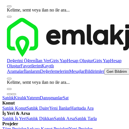
Kelime, semt veya ilan no ile ara...
Değerini Öğren
İlan Ver
Giriş Yap
Hesap Oluştur
Giriş Yap
Hesap
Oluştur
Favorilerim
Kayıtlı
Aramalar
İlanlarım
Değerlemelerim
Mesajlar
Bildirimler
Geri Bildirim
Kelime, semt veya ilan no ile ara...
Satılık
Kiralık
Yatırım
Danışmanlar
Sat
Konut
Satılık Konut
Satılık Daire
Yeni İlanlar
Haritada Ara
İş Yeri & Arsa
Satılık İş Yeri
Satılık Dükkan
Satılık Arsa
Satılık Tarla
Projeler
Tüm Projeler
Ankara Konut Projeleri
Yeni Projeler