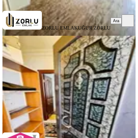
Ara
Ara
ZORLU EMLAK
UĞUR ZORLU
YENİ
A K Mutludan Ahatlıda Eşyalı 2+1
Çift Balkonlu Daire
Antalya, Kepez
2+1
·
100 m²
·
1. Kat
·
06.08.2026
30.000 ₺
AK MUTLU EMLAK
Mutlu İnanoğlu
Ara