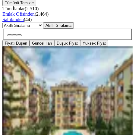
Tümünü Temizle
Tüm İlanlar
(
2.510
)
Emlak Ofisinden
(
2.464
)
Sahibinden
(
44
)
Akıllı Sıralama
Fiyatı Düşen
Güncel İlan
Düşük Fiyat
Yüksek Fiyat
YENİ
Alanya Oba Da Kiralık 2+1 Eşyalı
Havuzlu
Antalya, Alanya
2+1
·
120 m²
·
1. Kat
·
06.08.2026
35.000 ₺
Şaban tekin
Şaban Tekin
Ara