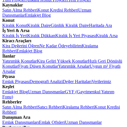
Kaynaklar
Satın Alma Rehberi
Konut Kredisi Rehberi
Uzman
Danışmanlar
Emlakjet Blog
Konut
Kiralık Konut
Kiralık Daire
Günlük Kiralık Daire
Haritada Ara
İş Yeri & Arsa
Kiralık İş Yeri
Kiralık Dükkan
Kiralık İş Yeri Piyasası
Kiralık Arsa
Kiracı Araçları
Kira Değerini Öğren
Ne Kadar Ödeyebilirim
Kiralama
Rehberi
Emlakjet Blog
İlanlar
Yatırımlık Konutlar
Kira Geliri Yüksek Konutlar
Hızlı Geri Dönüşlü
Konutlar
Fiyatı Düşen Konutlar
Yatırımlık Arsalar
Uygun m² Fiyatlı
Arsalar
Piyasa
Emlak Piyasası
Demografi Analizi
Değer Haritaları
Verilerimiz
Keşfet
Emlakjet Blog
Uzman Danışmanlar
GYF (Gayrimenkul Yatırım
Fonu)
Rehberler
Satın Alma Rehberi
Satıcı Rehberi
Kiralama Rehberi
Konut Kredisi
Rehberi
Danışman Ara
Emlak Danışmanları
Emlak Ofisleri
Uzman Danışmanlar