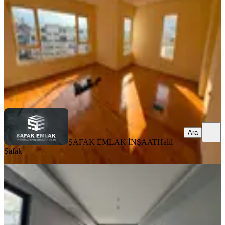
3+1
·
150 m²
·
5. Kat
·
06.08.2026
35.000 ₺
ŞAFAK EMLAK İNŞAAT
Halil Şafak
Ara
Ara
ŞAFAK EMLAK İNŞAAT
Halil
Şafak
YENİ
Vizyon Gayrimenkulden Merkezi
Konumda Lüks Asansörlü 1+1 Daire
Antalya, Manavgat