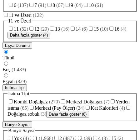
6
(
137
)
7
(
91
)
8
(
67
)
9
(
64
)
10
(
61
)
11 ve Üzeri
(
122
)
11 ve Üzeri
11
(
52
)
12
(
29
)
13
(
16
)
14
(
6
)
15
(
10
)
16
(
4
)
Daha fazla göster (4)
Eşya Durumu
Tümü
Boş
(
1.483
)
Eşyalı
(
829
)
Isıtma Tipi
Isıtma Tipi
Kombi Doğalgaz
(
270
)
Merkezi Doğalgaz
(
7
)
Yerden
ısıtma
(
65
)
Merkezi (Pay Ölçer)
(
24
)
Kat Kaloriferi
(
4
)
Doğalgaz sobalı
(
3
)
Daha fazla göster (8)
Banyo Sayısı
Banyo Sayısı
Yok
(
4
)
1
(
1.968
)
2
(
487
)
3
(
39
)
4
(
8
)
5
(
2
)