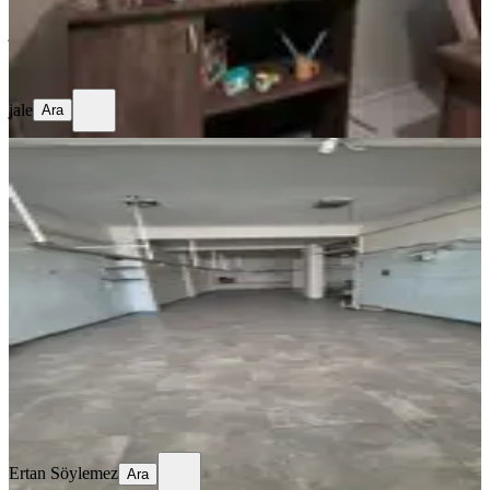
jale
Ara
jale
Ara
MERKEZİ
Sahibinden Tramvay Ve Ana Cadde
Yakını | 180 M² Zemin Kat Dükkan &
İşyeri
İstanbul, Sultangazi
1 Oda
·
190 m²
·
30.07.2026
45.000 ₺
Ertan Söylemez
Ara
Ertan Söylemez
Ara