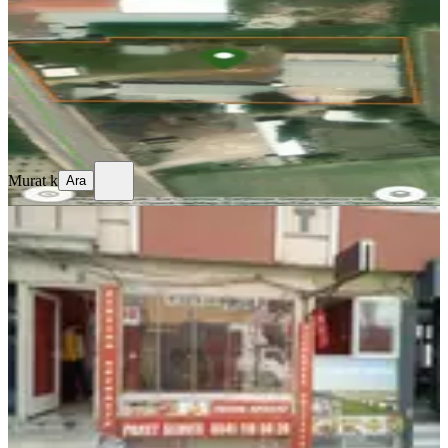
2 Oda
·
4200 m²
·
31.07.2026
75.000 ₺
Murat k
Ara
Murat k
Ara
Kurtuluş Caddesi Üzeri Kiralık 42 M2
Dükkan
Balıkesir, Bandırma
1 Oda
·
42 m²
·
31.07.2026
25.000 ₺
Gökalp Sezgin Uçar