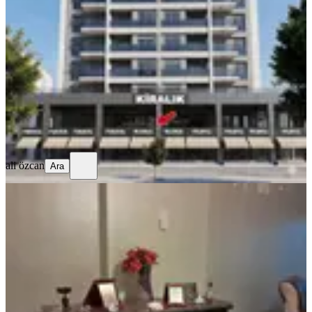
Sıfır Kiralık Dükkan
Antalya, Konyaaltı
80 m²
·
Yüksek giriş
·
30.07.2026
115.000 ₺
ali özcan
Ara
ali özcan
Ara
Avcılar Merkezi Konumda Eşyalı
Kiralık Ofis
İstanbul, Avcılar
2 Oda
·
70 m²
·
Kot 4
·
30.07.2026
18.000 ₺