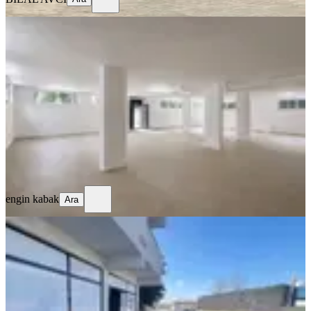
YENİ
200 Mt Kare Geniş Tertemiz Dükkan
Mersin, Yenişehir
210 m²
·
Bodrum Kat
·
05.08.2026
22.200 ₺
engin kabak
Ara
engin kabak
Ara
YENİ
Sancaktepe’de Cadde Kenarı Kiralık
Dükkan
İstanbul, Sancaktepe
100 m²
·
Düz Giriş (Zemin)
·
04.08.2026