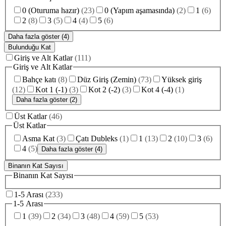
0 (Oturuma hazır)
(
23
)
0 (Yapım aşamasında)
(
2
)
1
(
6
)
2
(
8
)
3
(
5
)
4
(
4
)
5
(
6
)
Daha fazla göster (4)
Bulunduğu Kat
Giriş ve Alt Katlar
(
111
)
Giriş ve Alt Katlar
Bahçe katı
(
8
)
Düz Giriş (Zemin)
(
73
)
Yüksek giriş
(
12
)
Kot 1 (-1)
(
3
)
Kot 2 (-2)
(
3
)
Kot 4 (-4)
(
1
)
Daha fazla göster (2)
Üst Katlar
(
46
)
Üst Katlar
Asma Kat
(
3
)
Çatı Dubleks
(
1
)
1
(
13
)
2
(
10
)
3
(
6
)
4
(
5
)
Daha fazla göster (4)
Binanın Kat Sayısı
Binanın Kat Sayısı
1-5 Arası
(
233
)
1-5 Arası
1
(
39
)
2
(
34
)
3
(
48
)
4
(
59
)
5
(
53
)