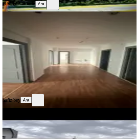
HAFİZA Hanım
Ara
YENİ
Sahibinden Avm Karşısı 139 M2 Lüks
Ofis
Antalya, Muratpaşa
3 Oda
·
140 m²
·
4. Kat
·
04.08.2026
42.000 ₺
nafiz bey
Ara
nafiz bey
Ara
YENİ
Sahibinden Kiralık Dükkan Mağaza
İstanbul, Başakşehir