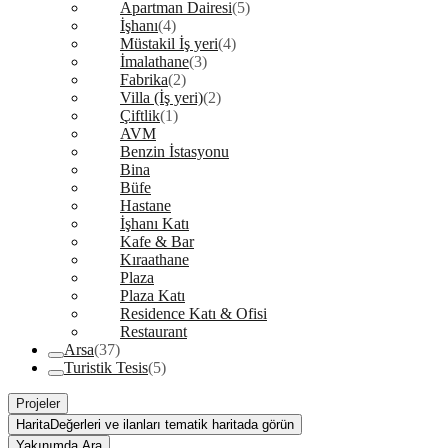
Apartman Dairesi
(5)
İşhanı
(4)
Müstakil İş yeri
(4)
İmalathane
(3)
Fabrika
(2)
Villa (İş yeri)
(2)
Çiftlik
(1)
AVM
Benzin İstasyonu
Bina
Büfe
Hastane
İşhanı Katı
Kafe & Bar
Kıraathane
Plaza
Plaza Katı
Residence Katı & Ofisi
Restaurant
Arsa
(37)
Turistik Tesis
(5)
Projeler
Harita
Değerleri ve ilanları tematik haritada görün
Yakınımda Ara