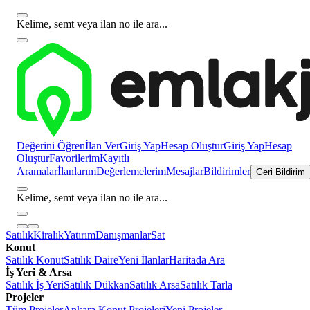
Kelime, semt veya ilan no ile ara...
Değerini Öğren
İlan Ver
Giriş Yap
Hesap Oluştur
Giriş Yap
Hesap
Oluştur
Favorilerim
Kayıtlı
Aramalar
İlanlarım
Değerlemelerim
Mesajlar
Bildirimler
Geri Bildirim
Kelime, semt veya ilan no ile ara...
Satılık
Kiralık
Yatırım
Danışmanlar
Sat
Konut
Satılık Konut
Satılık Daire
Yeni İlanlar
Haritada Ara
İş Yeri & Arsa
Satılık İş Yeri
Satılık Dükkan
Satılık Arsa
Satılık Tarla
Projeler
Tüm Projeler
Ankara Konut Projeleri
Yeni Projeler