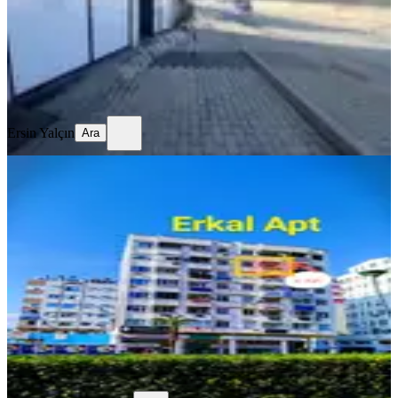
27.000 ₺
Ersin Yalçın
Ara
Ersin Yalçın
Ara
YENİ
Markantalya'nin Karşısında Anayola
Sıfır Sahibinden Kiralık Ofis
Antalya, Muratpaşa
4 Oda
·
150 m²
·
6. Kat
·
04.08.2026
45.000 ₺
HAFİZA Hanım
Ara