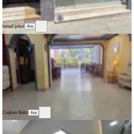
ismail şeker
Ara
ismail şeker
Ara
YENİ
Sahibinden Kiralık Dükkan
Antalya, Muratpaşa
3 Oda
·
400 m²
·
Düz Giriş (Zemin)
·
06.08.2026
175.000 ₺
Coşkun Balcı
Ara
Coşkun Balcı
Ara
YENİ
Kiralık Ofis