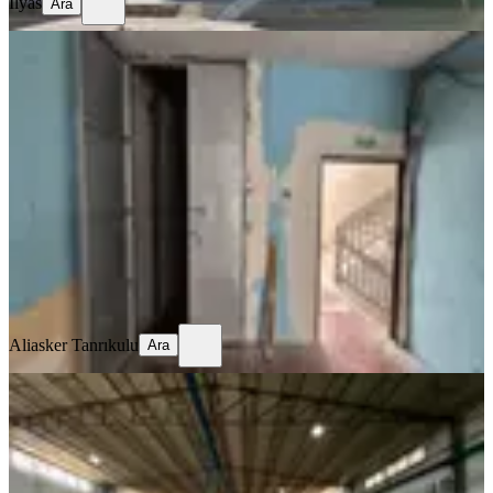
İlyas
Ara
YENİ
Tahtakale Kiralık 450m²
Depo/dükkan/işyeri
İstanbul, Avcılar
4 Oda
·
527 m²
·
4. Kat
·
03.08.2026
72.000 ₺
Aliasker Tanrıkulu
Ara
Aliasker Tanrıkulu
Ara
YENİ
Sahibinden 3000m2 8m Yükseklik 5
Ton Tavan Vinci 250 Kw Elektirik
Bursa, Yıldırım