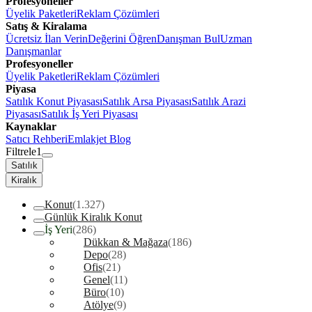
Profesyoneller
Üyelik Paketleri
Reklam Çözümleri
Satış & Kiralama
Ücretsiz İlan Verin
Değerini Öğren
Danışman Bul
Uzman
Danışmanlar
Profesyoneller
Üyelik Paketleri
Reklam Çözümleri
Piyasa
Satılık Konut Piyasası
Satılık Arsa Piyasası
Satılık Arazi
Piyasası
Satılık İş Yeri Piyasası
Kaynaklar
Satıcı Rehberi
Emlakjet Blog
Filtrele
1
Satılık
Kiralık
Konut
(1.327)
Günlük Kiralık Konut
İş Yeri
(286)
Dükkan & Mağaza
(186)
Depo
(28)
Ofis
(21)
Genel
(11)
Büro
(10)
Atölye
(9)