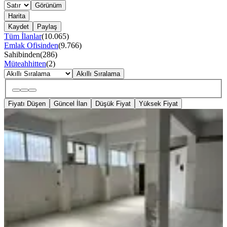
Görünüm
Harita
Kaydet
Paylaş
Tüm İlanlar
(
10.065
)
Emlak Ofisinden
(
9.766
)
Sahibinden
(
286
)
Müteahhitten
(
2
)
Akıllı Sıralama
Fiyatı Düşen
Güncel İlan
Düşük Fiyat
Yüksek Fiyat
YENİ
Ataşehir Esatpaşa Mahallesinde Ferah
Dükkan
İstanbul, Ataşehir
2 Oda
·
150 m²
·
06.08.2026
28.000 ₺
Meryem Toprak