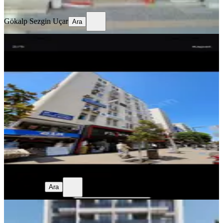
Ara
Gökalp Sezgin Uçar
Ara
Mersin Çankırı Caddesi’nde
Asansörlü İş Hanında Kiralık 55m
Ofis Hemen Teslim
Mersin, Akdeniz
1 Oda
·
60 m²
·
3. Kat
·
31.07.2026
10.500 ₺
Semra Bakar
Ara
Semra Bakar
Ara
Yeni Açılan Devlet Hastanesi Yanında