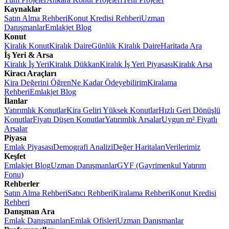
Kaynaklar
Satın Alma Rehberi
Konut Kredisi Rehberi
Uzman
Danışmanlar
Emlakjet Blog
Konut
Kiralık Konut
Kiralık Daire
Günlük Kiralık Daire
Haritada Ara
İş Yeri & Arsa
Kiralık İş Yeri
Kiralık Dükkan
Kiralık İş Yeri Piyasası
Kiralık Arsa
Kiracı Araçları
Kira Değerini Öğren
Ne Kadar Ödeyebilirim
Kiralama
Rehberi
Emlakjet Blog
İlanlar
Yatırımlık Konutlar
Kira Geliri Yüksek Konutlar
Hızlı Geri Dönüşlü
Konutlar
Fiyatı Düşen Konutlar
Yatırımlık Arsalar
Uygun m² Fiyatlı
Arsalar
Piyasa
Emlak Piyasası
Demografi Analizi
Değer Haritaları
Verilerimiz
Keşfet
Emlakjet Blog
Uzman Danışmanlar
GYF (Gayrimenkul Yatırım
Fonu)
Rehberler
Satın Alma Rehberi
Satıcı Rehberi
Kiralama Rehberi
Konut Kredisi
Rehberi
Danışman Ara
Emlak Danışmanları
Emlak Ofisleri
Uzman Danışmanlar