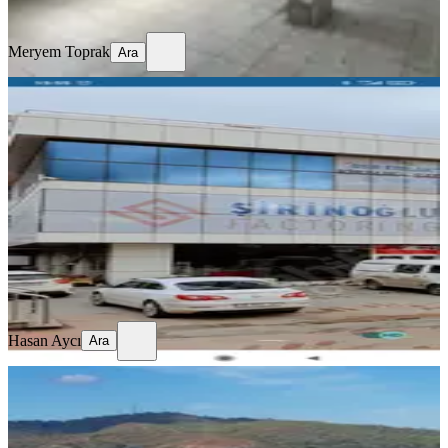
Ara
Meryem Toprak
Ara
YENİ
Sahibinden Prestij İş Merkezi
Ankara, Yenimahalle
2 Oda
·
65 m²
·
1. Kat
·
06.08.2026
28.000 ₺
Hasan Aycı
Ara
Hasan Aycı
Ara
YENİ
Esnaf Hastanesi Karşısı Sahibinden
Kiralık İşyeri