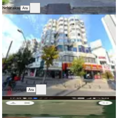
Nehir aksu
Ara
MERKEZİ
Sahibinden Mükemmel Konumda
2+1 Ofis Merkezi Büro
Gaziantep, Şehitkamil
2 Oda
·
78 m²
·
5. Kat
·
01.08.2026
14.000 ₺
caner özyetgin
Ara
caner özyetgin
Ara
MERKEZİ
Kiralık İşyeri
Bursa, Mustafakemalpaşa