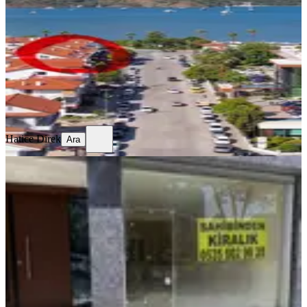
Muğla, Fethiye
4 Oda
·
200 m²
·
Çatı Dubleks
·
06.08.2026
150.000 ₺
Hatice Direk
Ara
Hatice Direk
Ara
YENİ
Sahibinden 45m² Fındıkzade
Tramvay Durağı Millet Cad. Sıfır
Kiralık Dükkan Ofis Yeni
İstanbul, Fatih
1 Oda
·
44 m²
·
Düz Giriş (Zemin)
·
06.08.2026
145.000 ₺