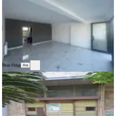
Harika İşyeri
Ankara, Yenimahalle
1 Oda
·
42 m²
·
05.08.2026
45.000 ₺
İlhan Fidan
Ara
İlhan Fidan
Ara
YENİ
Pendik Mostar Köprüsü Yanında
Kiralık 2 Girişli Açık Otoparklı
Bahçeli Dükkan
İstanbul, Pendik
1 Oda
·
175 m²
·
05.08.2026