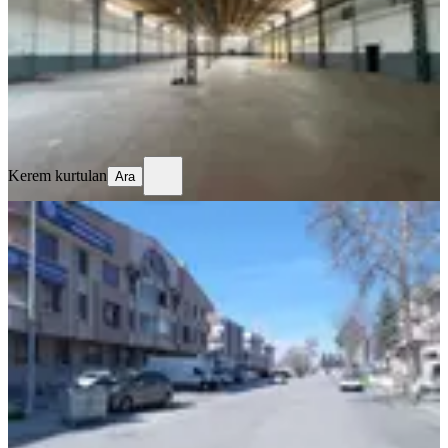
5+ Oda
·
3250 m²
·
03.08.2026
420.000 ₺
Kerem kurtulan
Ara
Kerem kurtulan
Ara
YENİ
Sahibinden Ofis Dr Avukat
Muhasebeciler Veya Şirketler İçin
Uygun Geniş Daire
Ankara, Çankaya
4+1
·
180 m²
·
Yüksek giriş
·
03.08.2026
43.000 ₺
Erol Şeker