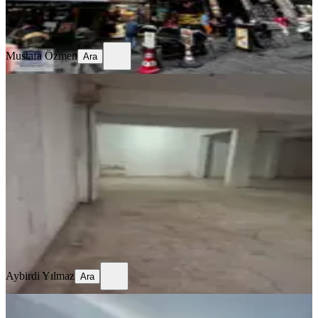
Mustafa Özmen
Ara
Mustafa Özmen
Ara
YENİ
Esenyurt Kiralık Depo İşyeri E5 Tem
Bağlantı Yoluna Yakın 140 M²
İstanbul, Esenyurt
1 Oda
·
170 m²
·
Müstakil
·
05.08.2026
15.500 ₺
Aybirdi Yılmaz
Ara
Aybirdi Yılmaz
Ara
YENİ
Eczane Tercihli Sahibinden Yapılı