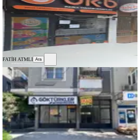
1 Oda
·
20 m²
·
02.08.2026
10.000 ₺
FATİH ATMLI
Ara
FATİH ATMLI
Ara
MERKEZİ
Sahibinden Kiralık İşyeri
İzmir, Buca
1 Oda
·
135 m²
·
Düz Giriş (Zemin)
·
01.08.2026
65.000 ₺
Nehir aksu
Ara