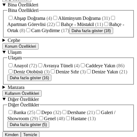
Bina Özellikleri
Bina Özellikleri
Ahşap Doğrama
(
4
)
Alüminyum Doğrama
(
31
)
Apartman Görevlisi
(
22
)
Bahçe - Müstakil
(
11
)
Bahçe -
Ortak
(
8
)
Cam Giydirme
(
17
)
Daha fazla göster (18)
Cephe
Konum Özellikleri
Ulaşım
Ulaşım
Anayol
(
72
)
Avrasya Tüneli
(
4
)
Caddeye Yakın
(
86
)
Deniz Otobüsü
(
3
)
Denize Sıfır
(
3
)
Denize Yakın
(
21
)
Daha fazla göster (16)
Manzara
Kullanım Özellikleri
Diğer Özellikler
Diğer Özellikler
Banka
(
25
)
Depo
(
32
)
Dershane
(
21
)
Galeri /
Showroom
(
29
)
Genel
(
48
)
Hastane
(
13
)
Daha fazla göster (5)
Kimden
Temizle