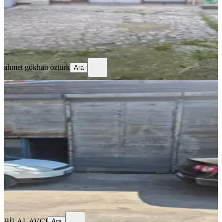
65.000 ₺
ahmet gökhan öztürk
Ara
ahmet gökhan öztürk
Ara
YENİ
Sahibinden Kiralık Bakırlıda Boş
Dükkan
Denizli, Merkezefendi
1 Oda
·
166 m²
·
05.08.2026
40.000 ₺
BİLAL AVCI
Ara
BİLAL AVCI
Ara