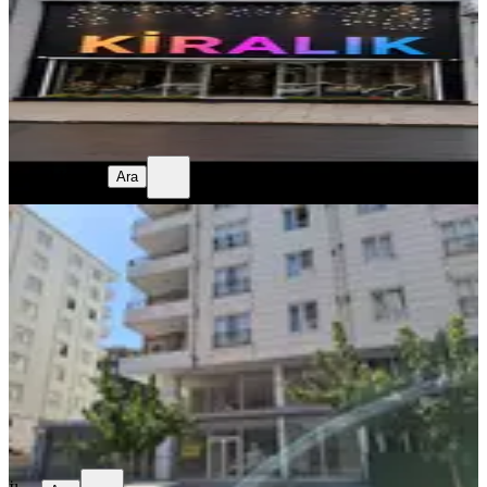
4 Oda
·
650 m²
·
03.08.2026
245.000 ₺
Kemal Karaca
Ara
Kemal Karaca
Ara
YENİ
Cuma Pazarının Hemen Yanı
Şanlıurfa, Haliliye
1 Oda
·
740 m²
·
Düz Giriş (Zemin)
·
03.08.2026
125.000 ₺
İlyas
Ara