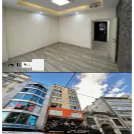
Sakarya, Adapazarı
35 m²
·
06.08.2026
17.000 ₺
Levent B.
Ara
Levent B.
Ara
YENİ
İstiklal Caddesi Yakınında Manzaralı,
Mutfaklı Kiralık Ofis
İstanbul, Beyoğlu
1 Oda
·
55 m²
·
7. Kat
·
05.08.2026
47.500 ₺