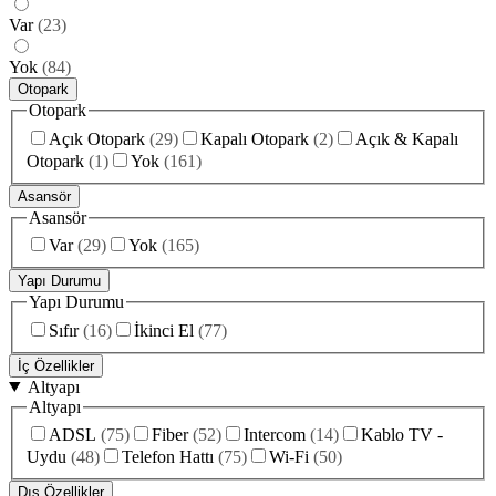
Var
(
23
)
Yok
(
84
)
Otopark
Otopark
Açık Otopark
(
29
)
Kapalı Otopark
(
2
)
Açık & Kapalı
Otopark
(
1
)
Yok
(
161
)
Asansör
Asansör
Var
(
29
)
Yok
(
165
)
Yapı Durumu
Yapı Durumu
Sıfır
(
16
)
İkinci El
(
77
)
İç Özellikler
Altyapı
Altyapı
ADSL
(
75
)
Fiber
(
52
)
Intercom
(
14
)
Kablo TV -
Uydu
(
48
)
Telefon Hattı
(
75
)
Wi-Fi
(
50
)
Dış Özellikler