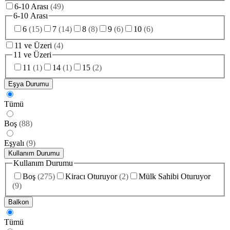
6-10 Arası
(
49
)
6-10 Arası
6
(
15
)
7
(
14
)
8
(
8
)
9
(
6
)
10
(
6
)
11 ve Üzeri
(
4
)
11 ve Üzeri
11
(
1
)
14
(
1
)
15
(
2
)
Eşya Durumu
Tümü
Boş
(
88
)
Eşyalı
(
9
)
Kullanım Durumu
Kullanım Durumu
Boş
(
275
)
Kiracı Oturuyor
(
2
)
Mülk Sahibi Oturuyor
(
9
)
Balkon
Tümü