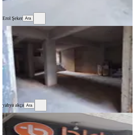
Ara
Erol Şeker
Ara
Sahibinden Kiralık Depo
İzmir, Buca
105 m²
·
Kot 1
·
02.08.2026
12.500 ₺
yahya akça
Ara
yahya akça
Ara
Kiralik Dükkan
Elazığ, Merkez