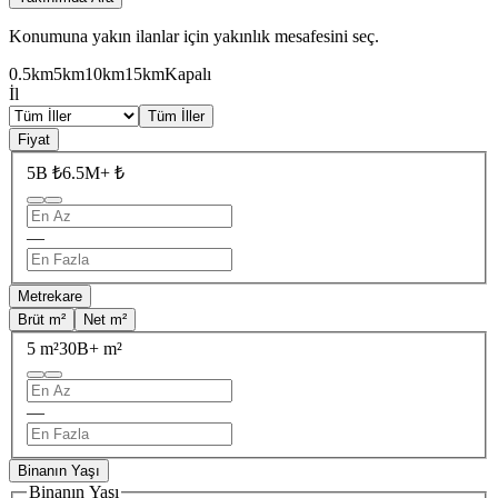
Konumuna yakın ilanlar için yakınlık mesafesini seç.
0.5km
5km
10km
15km
Kapalı
İl
Tüm İller
Fiyat
5B ₺
6.5M+ ₺
—
Metrekare
Brüt m²
Net m²
5 m²
30B+ m²
—
Binanın Yaşı
Binanın Yaşı