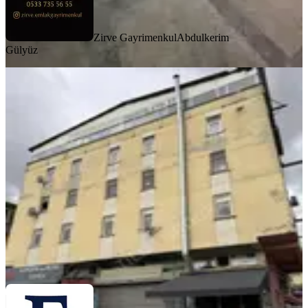
Zirve Gayrimenkul
Abdulkerim
Gülyüz
Bahçelievler Kocasinan Kiralık 270
M² Cadde Üzeri İşyeri
İstanbul, Bahçelievler
3 Oda
·
270 m²
·
3. Kat
·
29.07.2026
65.000 ₺
Fülbeli Group
Yunus Sarı
Ara