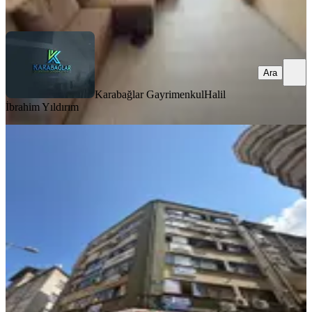
Ara
Ara
Karabağlar Gayrimenkul
Halil
İbrahim Yıldırım
İlkadım Merkez'de Subaşı Optiğin
Üzerinde Kiralık Ofis Katı 1+1
Samsun, İlkadım
1 Oda
·
81 m²
·
1. Kat
·
03.08.2026
23.000 ₺
Yatırım Burada.com Samsun
Hüseyin Atay