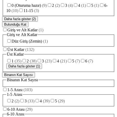
0 (Oturuma hazır)
(
9
)
2
(
2
)
3
(
4
)
4
(
1
)
5
(
1
)
6-
10
(
10
)
11-15
(
3
)
Daha fazla göster (2)
Bulunduğu Kat
Giriş ve Alt Katlar
(
1
)
Giriş ve Alt Katlar
Düz Giriş (Zemin)
(
1
)
Üst Katlar
(
132
)
Üst Katlar
1
(
35
)
2
(
38
)
3
(
23
)
4
(
21
)
5
(
7
)
6
(
7
)
Daha fazla göster (1)
Binanın Kat Sayısı
Binanın Kat Sayısı
1-5 Arası
(
103
)
1-5 Arası
2
(
2
)
3
(
33
)
4
(
39
)
5
(
29
)
6-10 Arası
(
29
)
6-10 Arası