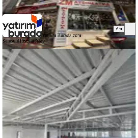
Ara
Ara
Yatırım Burada.com
Samsun
Hüseyin Atay
Sultangazi 2. Cebeci Mahallesi 1100
M² Kiralık Ofis
İstanbul, Sultangazi
1 Oda
·
1101 m²
·
3. Kat
·
02.08.2026
227.000 ₺
HKGAYRİMENKUL
Hüseyin KOL
Ara