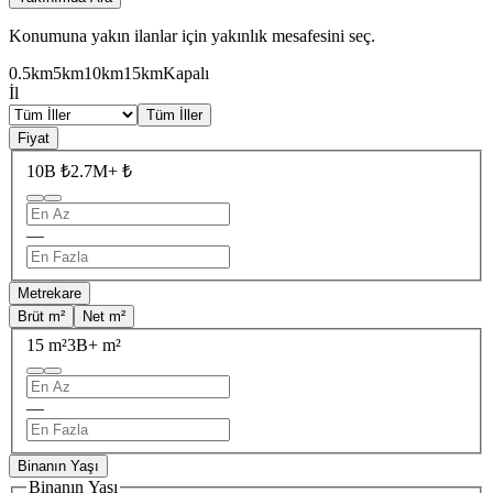
Konumuna yakın ilanlar için yakınlık mesafesini seç.
0.5km
5km
10km
15km
Kapalı
İl
Tüm İller
Fiyat
10B ₺
2.7M+ ₺
—
Metrekare
Brüt m²
Net m²
15 m²
3B+ m²
—
Binanın Yaşı
Binanın Yaşı