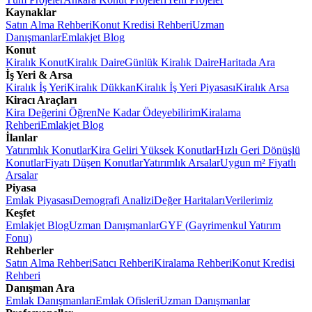
Kaynaklar
Satın Alma Rehberi
Konut Kredisi Rehberi
Uzman
Danışmanlar
Emlakjet Blog
Konut
Kiralık Konut
Kiralık Daire
Günlük Kiralık Daire
Haritada Ara
İş Yeri & Arsa
Kiralık İş Yeri
Kiralık Dükkan
Kiralık İş Yeri Piyasası
Kiralık Arsa
Kiracı Araçları
Kira Değerini Öğren
Ne Kadar Ödeyebilirim
Kiralama
Rehberi
Emlakjet Blog
İlanlar
Yatırımlık Konutlar
Kira Geliri Yüksek Konutlar
Hızlı Geri Dönüşlü
Konutlar
Fiyatı Düşen Konutlar
Yatırımlık Arsalar
Uygun m² Fiyatlı
Arsalar
Piyasa
Emlak Piyasası
Demografi Analizi
Değer Haritaları
Verilerimiz
Keşfet
Emlakjet Blog
Uzman Danışmanlar
GYF (Gayrimenkul Yatırım
Fonu)
Rehberler
Satın Alma Rehberi
Satıcı Rehberi
Kiralama Rehberi
Konut Kredisi
Rehberi
Danışman Ara
Emlak Danışmanları
Emlak Ofisleri
Uzman Danışmanlar