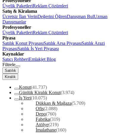
Profesyoneller
Üyelik Paketleri
Reklam Çözümleri
Satış & Kiralama
Ücretsiz İlan Verin
Değerini Öğren
Danışman Bul
Uzman
Danışmanlar
Profesyoneller
Üyelik Paketleri
Reklam Çözümleri
Piyasa
Satılık Konut Piyasası
Satılık Arsa Piyasası
Satılık Arazi
Piyasası
Satılık İş Yeri Piyasası
Kaynaklar
Satıcı Rehberi
Emlakjet Blog
Filtrele
Satılık
Kiralık
Konut
(41.737)
Günlük Kiralık Konut
(3.974)
İş Yeri
(10.075)
Dükkan & Mağaza
(5.709)
Ofis
(2.088)
Depo
(760)
Fabrika
(319)
Atölye
(219)
İmalathane
(160)