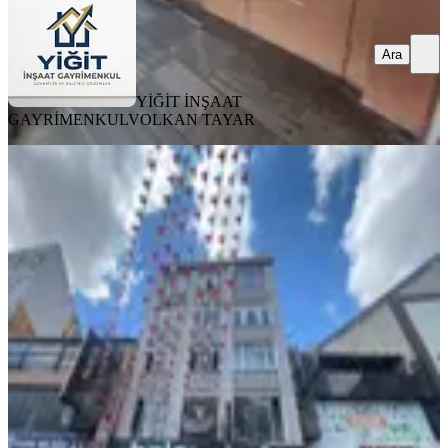
Ara
YİĞİT İNŞAAT
GAYRİMENKUL
VOLKAN TAYAR
Next House'dansefaköy Merkezde 2.
Kat, 3+1 170 M² Kiralık Ofis
İstanbul, Küçükçekmece
1 Oda
·
171 m²
·
2. Kat
·
27.07.2026
25.000 ₺
Next House Bahçelievler
NEXT HOUSE BAHÇELİEVLER
Ara