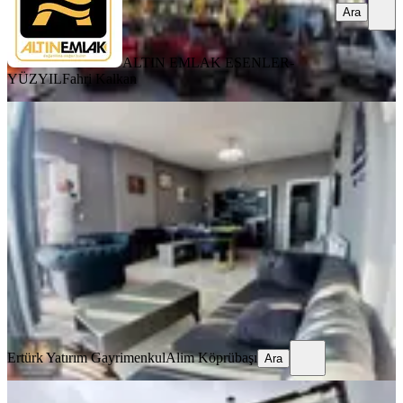
Ara
ALTIN EMLAK ESENLER-
YÜZYIL
Fahri Kalkan
GÜVENLİK
Merkez Mahallesi Çavuşbaşı Caddesi'
Üzerinde 1+1 Manzaralı Ofis
İstanbul, Çekmeköy
2 Oda
·
950 m²
·
3. Kat
·
24.07.2026
39.000 ₺
Ertürk Yatırım Gayrimenkul
Alim Köprübaşı
Ara
Ertürk Yatırım Gayrimenkul
Alim Köprübaşı
Ara