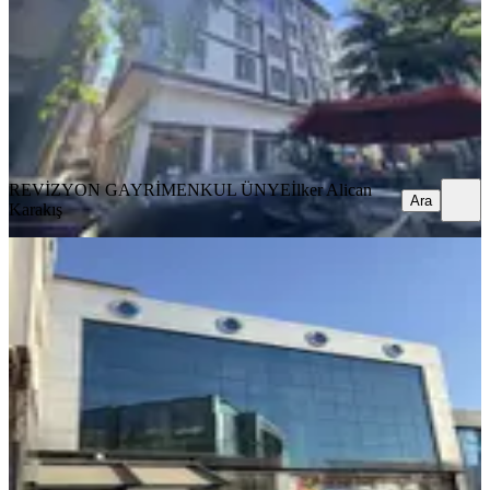
1 Oda
·
31 m²
·
4. Kat
·
06.08.2026
14.000 ₺
REVİZYON GAYRİMENKUL ÜNYE
İlker Alican Karakış
Ara
REVİZYON GAYRİMENKUL ÜNYE
İlker Alican
Ara
Karakış
Merter'de Tekstilin Kalbinde 640m2
Hazır Mobilyalı Ofis Katı
İstanbul, Güngören
1 Oda
·
641 m²
·
2. Kat
·
04.08.2026
250.000 ₺