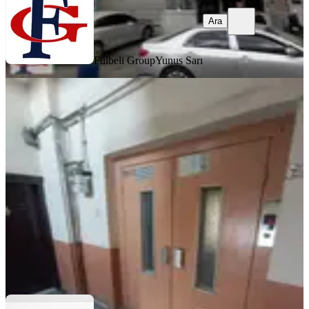
Ara
Fülbeli Group
Yunus Sarı
MERKEZİ
Bayrampaşa Orta Mahalle’de Kiralık
300m² Sanayi Ve İmalathane Katı!
İstanbul, Bayrampaşa
3 Oda
·
300 m²
·
4. Kat
·
28.07.2026
40.000 ₺
YİĞİT İNŞAAT GAYRİMENKUL
VOLKAN TAYAR
Ara