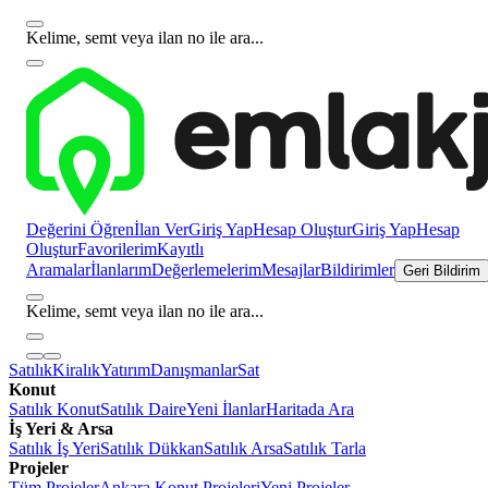
Kelime, semt veya ilan no ile ara...
Değerini Öğren
İlan Ver
Giriş Yap
Hesap Oluştur
Giriş Yap
Hesap
Oluştur
Favorilerim
Kayıtlı
Aramalar
İlanlarım
Değerlemelerim
Mesajlar
Bildirimler
Geri Bildirim
Kelime, semt veya ilan no ile ara...
Satılık
Kiralık
Yatırım
Danışmanlar
Sat
Konut
Satılık Konut
Satılık Daire
Yeni İlanlar
Haritada Ara
İş Yeri & Arsa
Satılık İş Yeri
Satılık Dükkan
Satılık Arsa
Satılık Tarla
Projeler
Tüm Projeler
Ankara Konut Projeleri
Yeni Projeler