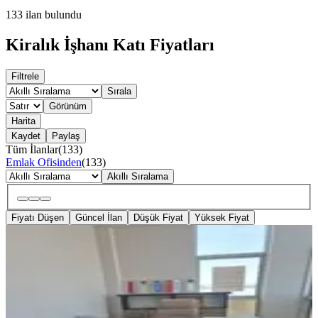
133
ilan bulundu
Kiralık İşhanı Katı Fiyatları
Filtrele
Sırala
Görünüm
Harita
Kaydet
Paylaş
Tüm İlanlar
(
133
)
Emlak Ofisinden
(
133
)
Akıllı Sıralama
Fiyatı Düşen
Güncel İlan
Düşük Fiyat
Yüksek Fiyat
YENİ
Sahilkent Hal Kompleksinde Kiralık
Eşyalı Ofis
Antalya, Finike
1 Oda
·
23 m²
·
2. Kat
·
08.08.2026