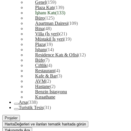
Genel
(159)
Plaza Katı
(139)
İşhanı Katı
(133)
Büro
(125)
Apartman Dairesi
(109)
Bina
(48)
Villa (İş yeri)
(21)
Müstakil İş yeri
(19)
Plaza
(19)
İşhanı
(14)
Residence Katı & Ofisi
(12)
Büfe
(7)
Çiftlik
(4)
Restaurant
(4)
Kafe & Bar
(3)
AVM
(2)
Hastane
(2)
Benzin İstasyonu
Kıraathane
Arsa
(338)
Turistik Tesis
(31)
Projeler
Harita
Değerleri ve ilanları tematik haritada görün
Yakınımda Ara