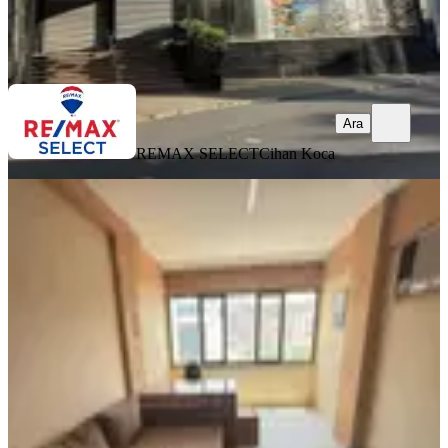
REMAX SELECT
Cihan Koca
Ara
Ara
REMAX SELECT
Cihan Koca
Merkezi Konumda Klimalı Balkonlu
Mutfaklı Wcli
İzmir, Konak
2 Oda
·
45 m²
·
5. Kat
·
04.08.2026
15.000 ₺
Karabağlar Gayrimenkul
Halil İbrahim Yıldırım