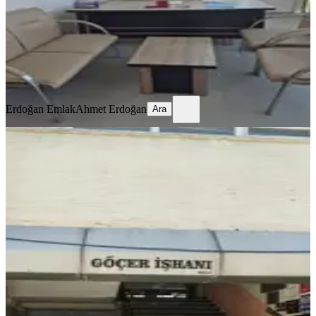
14.000 ₺
Erdoğan Emlak
Ahmet Erdoğan
Ara
Erdoğan Emlak
Ahmet Erdoğan
Ara
YENİ
Şehrin Merkezi Göçer İşhanı'nda
Kiralık Ofis
Antalya, Muratpaşa
2 Oda
·
20 m²
·
2. Kat
·
07.08.2026
14.000 ₺
Realty World Lara Best
Mustafa Çiçek