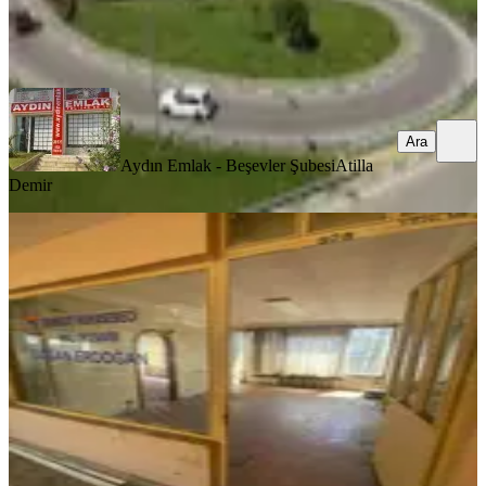
Aydın Emlak - Beşevler Şubesi
Atilla Demir
Ara
Ara
Aydın Emlak - Beşevler Şubesi
Atilla
Demir
YENİ
Karaköy Merkezde Emekyemez Mah
De 50 M2 İşyeri Ofis
İstanbul, Beyoğlu
3 Oda
·
50 m²
·
4. Kat
·
06.08.2026
60.000 ₺
TERRA EMLAK
Hayrullah Arvas
Ara