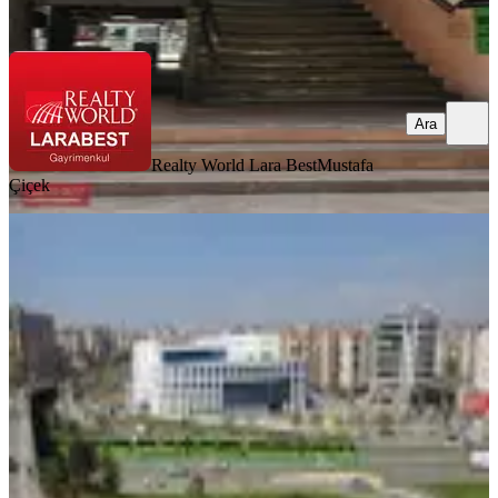
Ara
Ara
Realty World Lara Best
Mustafa
Çiçek
YENİ
Bursa Nilüfer Beşevler Konak Mah.
İzmir Yoluna Cephe 300 M2 Lüx 5+2
İş Yeri - Ofis Katı
Bursa, Nilüfer
5+ Oda
·
310 m²
·
4. Kat
·
07.08.2026
75.000 ₺