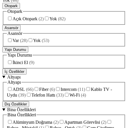
Yok
(
44
)
Otopark
Otopark
Açık Otopark
(
2
)
Yok
(
82
)
Asansör
Asansör
Var
(
28
)
Yok
(
53
)
Yapı Durumu
Yapı Durumu
İkinci El
(
9
)
İç Özellikler
Altyapı
Altyapı
ADSL
(
66
)
Fiber
(
6
)
Intercom
(
11
)
Kablo TV -
Uydu
(
39
)
Telefon Hattı
(
33
)
Wi-Fi
(
4
)
Dış Özellikler
Bina Özellikleri
Bina Özellikleri
Alüminyum Doğrama
(
2
)
Apartman Görevlisi
(
2
)
Bahçe - Müstakil
(
1
)
Bahçe - Ortak
(
3
)
Cam Giydirme