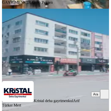
GAYRİMENKUL
Galip Pekşen
Uluyol Da Kiralık 3+1 Ofis
Bursa, Osmangazi
1 Oda
·
131 m²
·
1. Kat
·
01.08.2026
23.500 ₺
Kristal deha gayrimenkul
Arif Türker Mert
Ara
Ara
Kristal deha gayrimenkul
Arif
Türker Mert