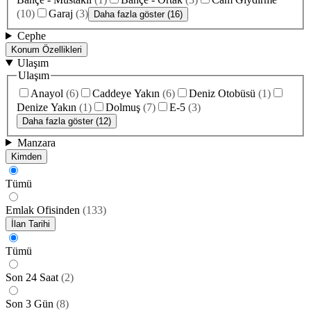
(
10
)
Garaj
(
3
)
Daha fazla göster (16)
Cephe
Konum Özellikleri
Ulaşım
Ulaşım
Anayol
(
6
)
Caddeye Yakın
(
6
)
Deniz Otobüsü
(
1
)
Denize Yakın
(
1
)
Dolmuş
(
7
)
E-5
(
3
)
Daha fazla göster (12)
Manzara
Kimden
Tümü
Emlak Ofisinden
(
133
)
İlan Tarihi
Tümü
Son 24 Saat
(
2
)
Son 3 Gün
(
8
)