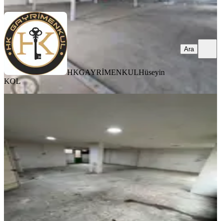
Ara
HKGAYRİMENKUL
Hüseyin
KOL
Beyoğlu Kasımpaşa Merkezde İş
Hanında 100 M2 Kiralık İşyeri/depo
İstanbul, Beyoğlu
1 Oda
·
100 m²
·
1. Kat
·
02.08.2026
30.000 ₺
Birlik Emlak
Kenan Özdemir
Ara