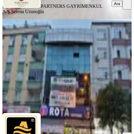
Ara
PARTNERS GAYRİMENKUL
A.Ş.
Serena Uzunoğlu
Barbaros Cad Üzerinde Komle Veya
Kat Kat Kiralik İskanlı İşyeri
İstanbul, Bağcılar
1 Oda
·
1501 m²
·
1. Kat
·
24.07.2026
440.000 ₺
ALTIN EMLAK ESENLER-YÜZYIL
Fahri Kalkan
Ara