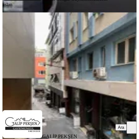
aslan
Trabzon Uzunsokak Aralığı Asansörlü
4. Kat 80m2 Ofis
Trabzon, Ortahisar
1 Oda
·
81 m²
·
4. Kat
·
01.08.2026
35.000 ₺
GALİP PEKŞEN GAYRİMENKUL
Galip Pekşen
Ara
Ara
GALİP PEKŞEN