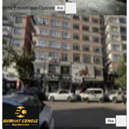
Birlik Emlak
Kenan Özdemir
Ara
İvedik Caddesi Üzeri 27m² Kiralık
Ofis - Adliye Yakını
Ankara, Yenimahalle
1 Oda
·
27 m²
·
2. Kat
·
02.08.2026
15.000 ₺
Serhat Cengiz Gayrimenkul
adem aslan
Ara
Ara
Serhat Cengiz Gayrimenkul
adem