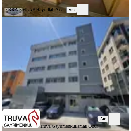
TERRA EMLAK
Hayrullah Arvas
Ara
YENİ
Truva Gayrimenkul'den Eşyalı
Caddeye 4 Bina 400 M2 Ofis Katı
İstanbul, Pendik
1 Oda
·
401 m²
·
4. Kat
·
06.08.2026
120.000 ₺
Truva Gayrimenkul
İsmail Onur
Ara
Ara
Truva Gayrimenkul
İsmail Onur