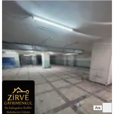
İş Hanında 500 M2 Yük Asansörlü
Üretime Uygun İş Yeri
İstanbul, Esenler
1 Oda
·
501 m²
·
1. Kat
·
30.07.2026
95.000 ₺
Zirve Gayrimenkul
Abdulkerim Gülyüz
Ara
Ara