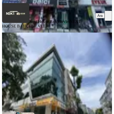
Ara
Next House Bahçelievler
NEXT
HOUSE BAHÇELİEVLER
G.osmanpaşa Küçükköy'de 244m²
Kiralık Ofis Katları Yeni Bina
İstanbul, Gaziosmanpaşa
1 Oda
·
245 m²
·
3. Kat
·
26.07.2026
125.000 ₺
Ali Topal Gayrimenkul
Ali Topal
Ara