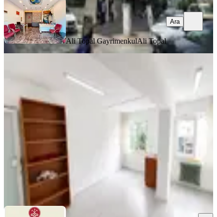
Ara
Ali Topal Gayrimenkul
Ali Topal
Nişantaşı Merkezde İşhanı'nda 1.
Katta Kiralık Ofis
İstanbul, Şişli
1 Oda
·
20 m²
·
1. Kat
·
25.07.2026
28.000 ₺
PARTNERS GAYRİMENKUL A.Ş.
Serena Uzunoğlu
Ara