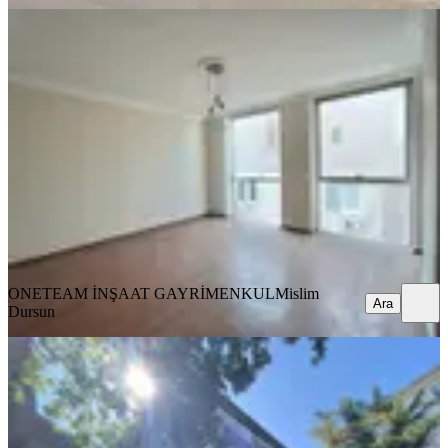
YENİ
Muratpaşa Mahallesinde 1+1 Kiralık
Ofis
Antalya, Muratpaşa
1 Oda
·
71 m²
·
3. Kat
·
06.08.2026
17.000 ₺
ONETEAM İNŞAAT GAYRİMENKUL
Mislim Dursun
Ara
ONETEAM İNŞAAT GAYRİMENKUL
Mislim
Ara
Dursun
Revizyon'dan Şehrin Kalbinde Her İş
Koluna Uygun Ofisler!!
Ordu, Ünye