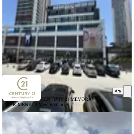
Mamak, Akşemsettin Mahallesi
1 Oda
·
404 m²
·
Düz Giriş (Zemin)
·
02.07.2026
450.000 ₺
CENTURY 21 MEVORA GAYRİMENKUL
Mevlüt Sönmez
Ara
Ara
CENTURY 21 MEVORA
GAYRİMENKUL
Mevlüt Sönmez
Gimat Merkezde 1.500 M2 Kiralık
İşyeri