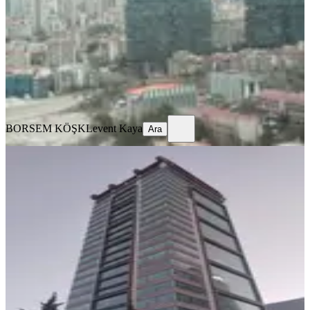
5+ Oda
·
390 m²
·
19. Kat
·
30.03.2026
480.000 ₺
515.000 ₺
BORSEM KÖŞK
Levent Kaya
Ara
BORSEM KÖŞK
Levent Kaya
Ara
Eskişehir Yolu Platin Tower Da
Armadaya Yakın Manzaralı 390 M2
7+1 Dubleks Kiralık Ofis Plaza Katı
Çankaya, Söğütözü Mahallesi
5+ Oda
·
390 m²
·
22. Kat
·
13.03.2026
420.000 ₺
BORSEM KÖŞK
Levent Kaya