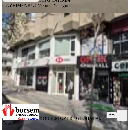
MYG YATIRIM
GAYRİMENKUL
Mehmet Yetişgin
Ank Çank Tunalı Hilmi Cadde
Cepheli 420 M2 Kiralık İşyeri/mağaza
Çankaya, Barbaros Mahallesi
1 Oda
·
421 m²
·
Düz Giriş (Zemin)
·
18.04.2026
420.000 ₺
BORSEM ÖZER / GLOBAL
Akif Özer
Ara
Ara
BORSEM ÖZER / GLOBAL
Akif
Özer