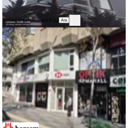
Ara
BORSEM KÖŞK
Levent Kaya
Ara
Ank Çank Tunalı Hilmi Cadde
Cepheli 420 M2 Kiralık İşyeri/mağaza
Çankaya, Barbaros Mahallesi
5+ Oda
·
420 m²
·
Düz Giriş (Zemin)
·
26.04.2026
420.000 ₺
BORSEM ÖZER / GLOBAL
Akif Özer
Ara