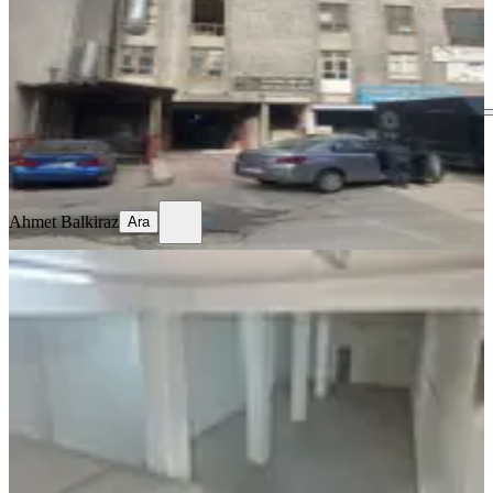
Mamak, Çiğiltepe Mahallesi
1 Oda
·
430 m²
·
3. Kat
·
25.01.2025
37.000 ₺
Ahmet Balkiraz
Ara
Ahmet Balkiraz
Ara
Sahibinden Sitelerde Yapıcı
Caddesinde
Altındağ, Önder Mahallesi
1 Oda
·
350 m²
·
Bodrum Kat
·
22.05.2026
60.000 ₺
Abdullah yavuz
Abdullah yavuz