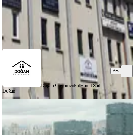
9.950 ₺
Doğan Gayrimenkul
Hamit Sadi Doğan
Ara
Ara
Doğan Gayrimenkul
Hamit Sadi
Doğan
%
7
Eskişehir Yolu Platin Tower Da
Armadaya Yakın Manzaralı 390 M2
5+2 Kiralık Ofis Plaza Katı
Çankaya, Söğütözü Mahallesi