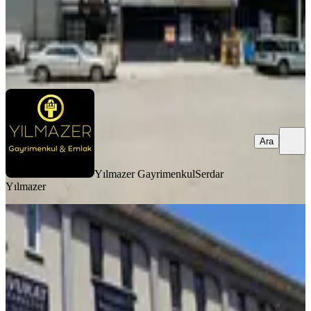
Yılmazer Gayrimenkul
Serdar Yılmazer
Ara
Ara
Yılmazer Gayrimenkul
Serdar
Yılmazer
Sincan Merkez'de Harika
Lokasyonda 1+1 Geniş Kiralık Ofis
Sincan, Atatürk Mahallesi
2 Oda
·
35 m²
·
3. Kat
·
06.06.2026