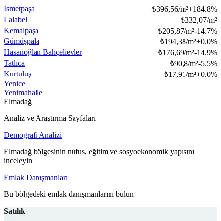
İsmetpaşa
₺
396,56/m²
+
184.8
%
Lalabel
₺
332,07/m²
Kemalpaşa
₺
205,87/m²
-14.7
%
Gümüşpala
₺
194,38/m²
+
0.0
%
Hasanoğlan Bahçelievler
₺
176,69/m²
-14.9
%
Tatlıca
₺
90,8/m²
-5.5
%
Kurtuluş
₺
17,91/m²
+
0.0
%
Yenice
Yenimahalle
Elmadağ
Analiz ve Araştırma Sayfaları
Demografi Analizi
Elmadağ bölgesinin nüfus, eğitim ve sosyoekonomik yapısını
inceleyin
Emlak Danışmanları
Bu bölgedeki emlak danışmanlarını bulun
Satılık