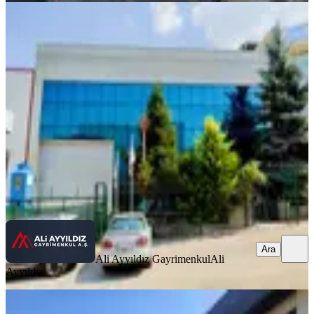
Ostimde 1700 M2 Kiralık İşyeri
Yenimahalle, Ostim Osb Mahallesi
1 Oda
·
1701 m²
·
Düz Giriş (Zemin)
·
20.07.2026
450.000 ₺
Ali Ayyıldız Gayrimenkul
Ali Ayyıldız
Ara
Ara
Ali Ayyıldız Gayrimenkul
Ali
Ayyıldız
Gimat Shira Ticaret Merkezinde 1.600