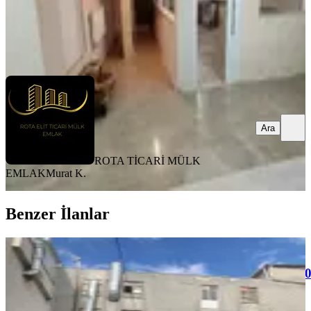
ROTA TİCARİ MÜLK EMLAK
Murat K.
Ara
Ara
ROTA TİCARİ MÜLK
EMLAK
Murat K.
Benzer İlanlar
Sahibinden
Ankara,mamak,siteler,çiğiltepe,3.kat,4
M2 Kiralık İşyeri.