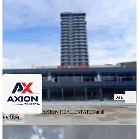
Pursaklar, Saray Osmangazi Mahallesi
2 Oda
·
800 m²
·
Düz Giriş (Zemin)
·
17.07.2026
450.000 ₺
AXION REAL ESTATE
Kamil ERTEM
Ara
Ara
AXION REAL ESTATE
Kamil
ERTEM
Pursaklar Havaalanı Yolu'nda