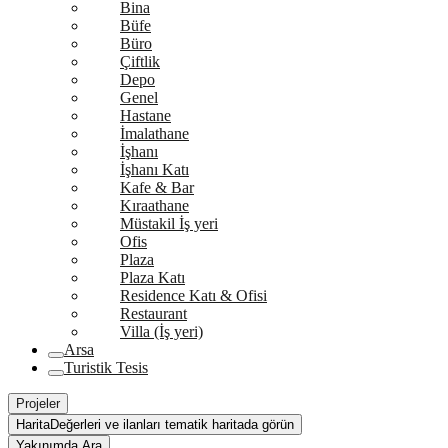
Bina
Büfe
Büro
Çiftlik
Depo
Genel
Hastane
İmalathane
İşhanı
İşhanı Katı
Kafe & Bar
Kıraathane
Müstakil İş yeri
Ofis
Plaza
Plaza Katı
Residence Katı & Ofisi
Restaurant
Villa (İş yeri)
Arsa
Turistik Tesis
Projeler
Harita
Değerleri ve ilanları tematik haritada görün
Yakınımda Ara