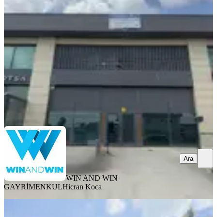
Yenimahalle, Macun Mahallesi
1 Oda
·
1501 m²
·
Düz Giriş (Zemin)
·
12.07.2026
465.000 ₺
WIN AND WIN GAYRİMENKUL
Hicran Koca
Ara
Ara
WIN AND WIN
GAYRİMENKUL
Hicran Koca
Ostimde 1700 M2 Kiralık İşyeri