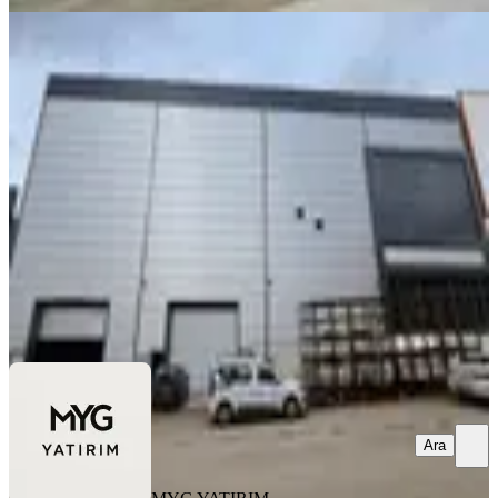
Kazan Saray'da 2500m2 Kapalı
200m2 Ofisli 100kw Kiralık Fabrika
Kahramankazan, Saray Mahallesi
1 Oda
·
2500 m²
·
19.02.2026
425.000 ₺
MYG YATIRIM GAYRİMENKUL
Mehmet Yetişgin
Ara
Ara