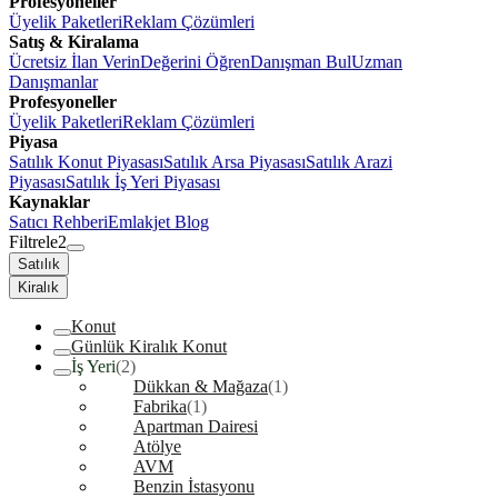
Profesyoneller
Üyelik Paketleri
Reklam Çözümleri
Satış & Kiralama
Ücretsiz İlan Verin
Değerini Öğren
Danışman Bul
Uzman
Danışmanlar
Profesyoneller
Üyelik Paketleri
Reklam Çözümleri
Piyasa
Satılık Konut Piyasası
Satılık Arsa Piyasası
Satılık Arazi
Piyasası
Satılık İş Yeri Piyasası
Kaynaklar
Satıcı Rehberi
Emlakjet Blog
Filtrele
2
Satılık
Kiralık
Konut
Günlük Kiralık Konut
İş Yeri
(2)
Dükkan & Mağaza
(1)
Fabrika
(1)
Apartman Dairesi
Atölye
AVM
Benzin İstasyonu