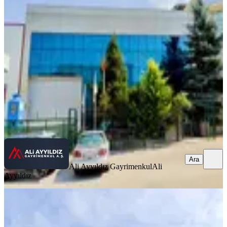
Yenimahalle, Ostim Osb Mahallesi
3 Oda
·
1700 m²
·
Düz Giriş (Zemin)
·
22.07.2026
450.000 ₺
Ali Ayyıldız Gayrimenkul
Ali Ayyıldız
Ara
Ara
Ali Ayyıldız Gayrimenkul
Ali
Ayyıldız
Protokol Yolu Cepheli Prestijli Konum
Kiralık Showroom Mağaza