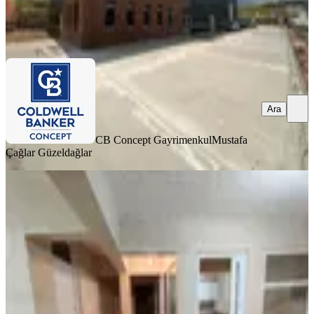
CB Concept Gayrimenkul
Mustafa Çağlar Güzeldağlar
Ara
Ara
CB Concept Gayrimenkul
Mustafa
Çağlar Güzeldağlar
Ankara 30 Dakika Üretime Daire
Kulanımına Uygun 165 M2 2 Katlı
Elmadağ, Hasanoğlan Bahçelievler Mahallesi
4 Oda
·
175 m²
·
24.11.2025
28.000 ₺