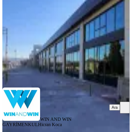
M2 Dükkan
Yenimahalle, Macun Mahallesi
1 Oda
·
1601 m²
·
Düz Giriş (Zemin)
·
01.04.2026
470.000 ₺
WIN AND WIN GAYRİMENKUL
Hicran Koca
Ara
Ara
WIN AND WIN
GAYRİMENKUL
Hicran Koca