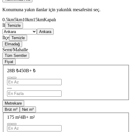
Konumuna yakın ilanlar için yakınlık mesafesini seç.
0.5km
5km
10km
15km
Kapalı
İl
Temizle
Ankara
İlçe
Temizle
Elmadağ
Semt/Mahalle
Tüm Semtler
Fiyat
28B ₺
450B+ ₺
—
Metrekare
Brüt m²
Net m²
175 m²
4B+ m²