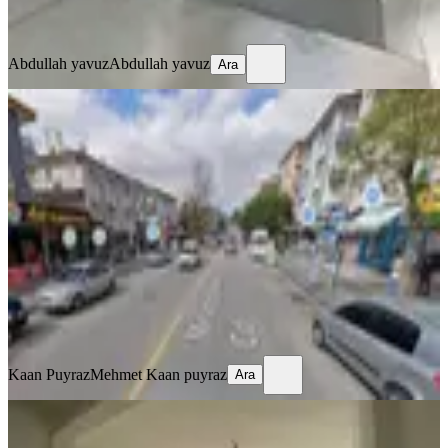
Ara
Abdullah yavuz
Abdullah yavuz
Ara
Sahibinden Sahibinden Kiralık Cadde
Üstü Depo
Mamak, Akdere Mahallesi
25 m²
·
29.05.2026
5.500 ₺
Kaan Puyraz
Mehmet Kaan puyraz
Ara
Kaan Puyraz
Mehmet Kaan puyraz
Ara
Güneşevler M.akif Ersoy Da Cadde