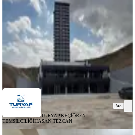
Kurumsala'da Uygun Prestijli
Dükkan
Pursaklar, Fatih Mahallesi
2 Oda
·
840 m²
·
Düz Giriş (Zemin)
·
20.07.2026
470.000 ₺
TURYAP KEÇİÖREN TEMSİLCİLİĞİ
HASAN TEZCAN
Ara
Ara
TURYAP KEÇİÖREN
TEMSİLCİLİĞİ
HASAN TEZCAN