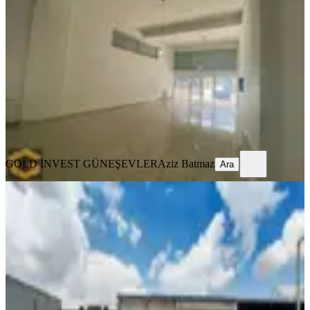
Üzeri Kiralık Dükkan
Altındağ, Güneşevler Mahallesi
2 Oda
·
90 m²
·
Düz Giriş (Zemin)
·
30.05.2026
59.000 ₺
GOLD İNVEST GÜNEŞEVLER
Aziz Batmaz
Ara
GOLD İNVEST GÜNEŞEVLER
Aziz Batmaz
Ara
Karacaören Sanayi 170m2 Geniş
Cepheli Kullanışlı Kiralık İş Yeri
Altındağ, Karacaören Mahallesi
1 Oda
·
171 m²
·
Düz Giriş (Zemin)
·
02.06.2026
47.000 ₺