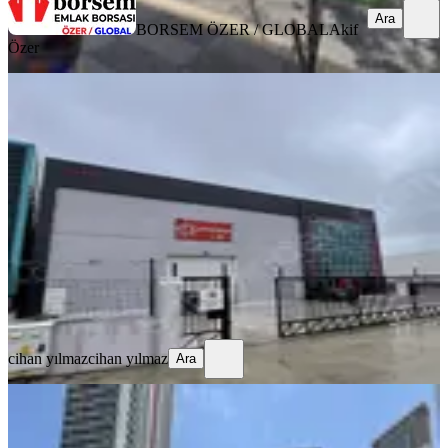
Ara
BORSEM ÖZER / GLOBAL
Akif
Özer
Sahibinden Sahibinden Kiralık
Fabrika
Kahramankazan, Saray Mahallesi
5+ Oda
·
3000 m²
·
Asma Kat
·
20.07.2026
450.000 ₺
cihan yılmaz
cihan yılmaz
Ara
cihan yılmaz
cihan yılmaz
Ara
Legend Life Doğukent Cd Üzeri
Kiralık Dükkan