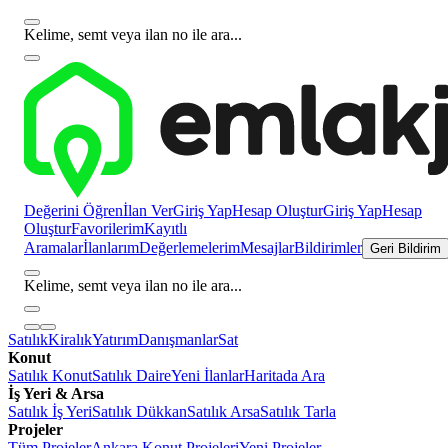
Kelime, semt veya ilan no ile ara...
Değerini Öğren
İlan Ver
Giriş Yap
Hesap Oluştur
Giriş Yap
Hesap
Oluştur
Favorilerim
Kayıtlı
Aramalar
İlanlarım
Değerlemelerim
Mesajlar
Bildirimler
Geri Bildirim
Kelime, semt veya ilan no ile ara...
Satılık
Kiralık
Yatırım
Danışmanlar
Sat
Konut
Satılık Konut
Satılık Daire
Yeni İlanlar
Haritada Ara
İş Yeri & Arsa
Satılık İş Yeri
Satılık Dükkan
Satılık Arsa
Satılık Tarla
Projeler
Tüm Projeler
Ankara Konut Projeleri
Yeni Projeler