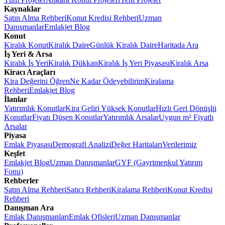
Kaynaklar
Satın Alma Rehberi
Konut Kredisi Rehberi
Uzman
Danışmanlar
Emlakjet Blog
Konut
Kiralık Konut
Kiralık Daire
Günlük Kiralık Daire
Haritada Ara
İş Yeri & Arsa
Kiralık İş Yeri
Kiralık Dükkan
Kiralık İş Yeri Piyasası
Kiralık Arsa
Kiracı Araçları
Kira Değerini Öğren
Ne Kadar Ödeyebilirim
Kiralama
Rehberi
Emlakjet Blog
İlanlar
Yatırımlık Konutlar
Kira Geliri Yüksek Konutlar
Hızlı Geri Dönüşlü
Konutlar
Fiyatı Düşen Konutlar
Yatırımlık Arsalar
Uygun m² Fiyatlı
Arsalar
Piyasa
Emlak Piyasası
Demografi Analizi
Değer Haritaları
Verilerimiz
Keşfet
Emlakjet Blog
Uzman Danışmanlar
GYF (Gayrimenkul Yatırım
Fonu)
Rehberler
Satın Alma Rehberi
Satıcı Rehberi
Kiralama Rehberi
Konut Kredisi
Rehberi
Danışman Ara
Emlak Danışmanları
Emlak Ofisleri
Uzman Danışmanlar