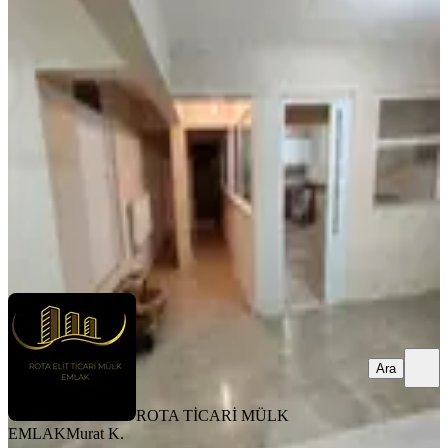
Ankara 30 Dakika Üretime Daire
Kulanımına Uygun 165 M2 2 Katlı
Elmadağ, Hasanoğlan Bahçelievler Mahallesi
4 Oda
·
175 m²
·
24.11.2025
28.000 ₺
ROTA TİCARİ MÜLK EMLAK
Murat K.
Ara
Ara
ROTA TİCARİ MÜLK
EMLAK
Murat K.