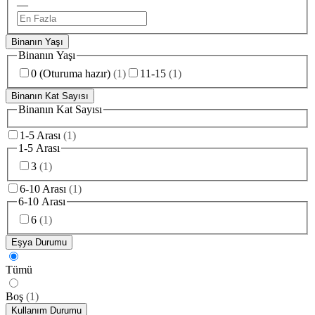
—
Binanın Yaşı
Binanın Yaşı
0 (Oturuma hazır)
(
1
)
11-15
(
1
)
Binanın Kat Sayısı
Binanın Kat Sayısı
1-5 Arası
(
1
)
1-5 Arası
3
(
1
)
6-10 Arası
(
1
)
6-10 Arası
6
(
1
)
Eşya Durumu
Tümü
Boş
(
1
)
Kullanım Durumu