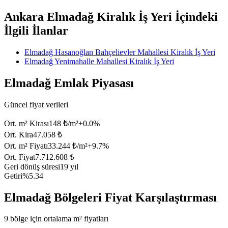
Ankara Elmadağ Kiralık İş Yeri İçindeki
İlgili İlanlar
Elmadağ Hasanoğlan Bahçelievler Mahallesi Kiralık İş Yeri
Elmadağ Yenimahalle Mahallesi Kiralık İş Yeri
Elmadağ Emlak Piyasası
Güncel fiyat verileri
Ort. m² Kirası
148 ₺/m²
+
0.0
%
Ort. Kira
47.058 ₺
Ort. m² Fiyatı
33.244 ₺/m²
+
9.7
%
Ort. Fiyat
7.712.608 ₺
Geri dönüş süresi
19 yıl
Getiri
%5.34
Elmadağ Bölgeleri Fiyat Karşılaştırması
9 bölge için ortalama m² fiyatları