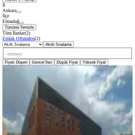
İl
Ankara
İlçe
Elmadağ
Tümünü Temizle
Tüm İlanlar
(
2
)
Emlak Ofisinden
(
2
)
Akıllı Sıralama
Fiyatı Düşen
Güncel İlan
Düşük Fiyat
Yüksek Fiyat
Elmadağ Mobilyacılar İhtisas Osb De
Kiralık Fabrika
Elmadağ, Yenimahalle Mahallesi
1 Oda
·
4300 m²
·
07.07.2026
450.000 ₺