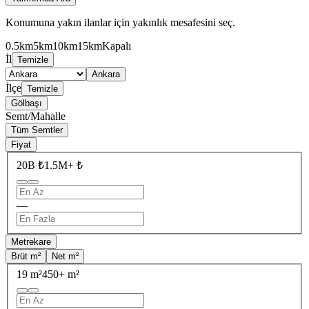
Konumuna yakın ilanlar için yakınlık mesafesini seç.
0.5km
5km
10km
15km
Kapalı
İl
Temizle
Ankara
İlçe
Temizle
Gölbaşı
Semt/Mahalle
Tüm Semtler
Fiyat
20B ₺
1.5M+ ₺
—
Metrekare
Brüt m²
Net m²
19 m²
450+ m²