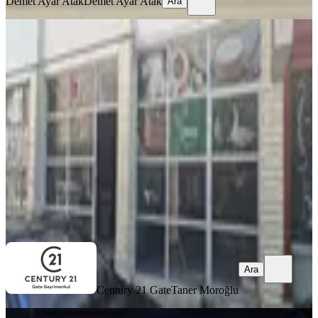
Demet Ayar Atak
Demet Ayar Atak
Ara
Hükümet Cadde Yakını, 378. Sokakta
Kiralık Dükkan
Gölbaşı, Gaziosmanpaşa Mahallesi
2 Oda
·
40 m²
·
01.07.2026
23.000 ₺
Century 21 Gate
Taner Moroğlu
Ara
Ara
Century 21 Gate
Taner Moroğlu
GÜVENLİK