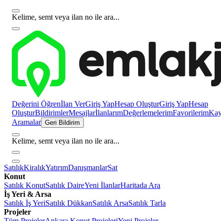
Kelime, semt veya ilan no ile ara...
Değerini Öğren
İlan Ver
Giriş Yap
Hesap Oluştur
Giriş Yap
Hesap
Oluştur
Bildirimler
Mesajlar
İlanlarım
Değerlemelerim
Favorilerim
Kayı
Aramalar
Geri Bildirim
Kelime, semt veya ilan no ile ara...
Satılık
Kiralık
Yatırım
Danışmanlar
Sat
Konut
Satılık Konut
Satılık Daire
Yeni İlanlar
Haritada Ara
İş Yeri & Arsa
Satılık İş Yeri
Satılık Dükkan
Satılık Arsa
Satılık Tarla
Projeler
Tüm Projeler
Ankara Konut Projeleri
Yeni Projeler