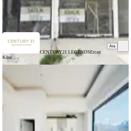
CENTURY21 LEGENDS
Ercan Köse
Ara
Ara
CENTURY21 LEGENDS
Ercan
Köse
İncek Mahallesi İskanlı Çift Cephe
Dükkan
Gölbaşı, İncek Mahallesi
1 Oda
·
19 m²
·
Düz Giriş (Zemin)
·
06.05.2026
20.000 ₺