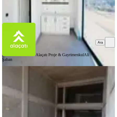
Alaçatı Proje & Gayrimenkul
Ali Şaban
Ara
Ara
Alaçatı Proje & Gayrimenkul
Ali
Şaban
%
6
Taşpınarda Cadde Üzeri İşletmeye
Kiralık Fırsat Dükkan
Gölbaşı, Taşpınar Mahallesi
1 Oda
·
271 m²
·
Düz Giriş (Zemin)
·
13.02.2026
85.000 ₺
90.000 ₺