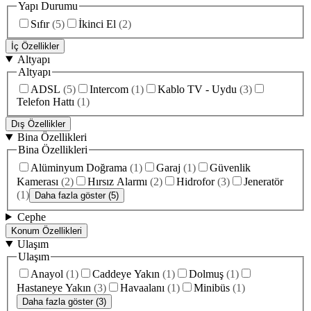
Yapı Durumu
Sıfır
(
5
)
İkinci El
(
2
)
İç Özellikler
Altyapı
Altyapı
ADSL
(
5
)
Intercom
(
1
)
Kablo TV - Uydu
(
3
)
Telefon Hattı
(
1
)
Dış Özellikler
Bina Özellikleri
Bina Özellikleri
Alüminyum Doğrama
(
1
)
Garaj
(
1
)
Güvenlik
Kamerası
(
2
)
Hırsız Alarmı
(
2
)
Hidrofor
(
3
)
Jeneratör
(
1
)
Daha fazla göster (5)
Cephe
Konum Özellikleri
Ulaşım
Ulaşım
Anayol
(
1
)
Caddeye Yakın
(
1
)
Dolmuş
(
1
)
Hastaneye Yakın
(
3
)
Havaalanı
(
1
)
Minibüs
(
1
)
Daha fazla göster (3)