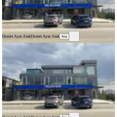
175.000 ₺
Demet Ayar Atak
Demet Ayar Atak
Ara
Demet Ayar Atak
Demet Ayar Atak
Ara
MERKEZİ
İncek Kızılcaşar Da Kıralık 150 M²
Manzaralı Balkonlu Ofıs
Gölbaşı, Kızılcaşar Mahallesi
5+ Oda
·
160 m²
·
1. Kat
·
16.07.2026
100.000 ₺
Demet Ayar Atak
Demet Ayar Atak
Ara