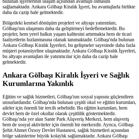
bulunan işyerlerinin ulaşım açısından avantajlı olmasını
sağlamaktadır. Ankara Gölbaşı Kiralık İşyeri, bu avantajlarla birlikte
daha da cazip hale gelmektedir.
Bölgedeki kentsel dönüşüm projeleri ve altyapı yatırımları,
Gölbaşı'nın ulaşımını daha da geliştirmeyi hedeflemektedir. Bu
projeler, hem yerel halkın yaşam kalitesini artırmakta hem de ticari
faaliyetlerin hızlanmasına olanak tanımaktadır. Gölbaşı'nda bulunan
Ankara Gölbaşı Kiralık İşyerleri, bu gelişmeler sayesinde daha fazla
müşteri potansiyeline ulaşmaktadır. Ankara Gölbaşı Kiralık İşyerleri,
bu altyapı avantajları ile yatırımcılar için daha da cazip hale
gelmektedir.
Ankara Gölbaşı Kiralık İşyeri ve Sağlık
Kurumlarına Yakınlık
Eğitim ve sağlık hizmetleri, Gölbaşı'nın sosyal yapısını güçlendiren
unsurlardandır. Gölbaşı'nda bulunan çeşitli okul ve eğitim kurumları,
aileler için önemli bir tercih sebebidir. Bu eğitim kurumları, hem
devlet hem de özel okullar olarak çeşitlilik göstermektedir.
Gölbaşı’nda yer alan Sante Park Alışveriş Merkezi, hem alışveriş
hem de sosyal aktiviteler için önemli bir merkezdir. Ayrıca, Gölbaşı
Şehit Ahmet Özsoy Devlet Hastanesi, sağlık hizmetleri açısından
bölge sakinlerine büyük kolaylık sağlamaktadır. Ankara Gölbaşı