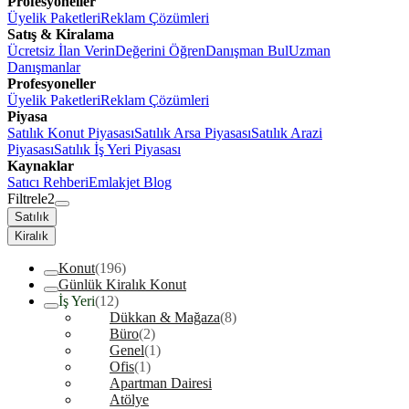
Profesyoneller
Üyelik Paketleri
Reklam Çözümleri
Satış & Kiralama
Ücretsiz İlan Verin
Değerini Öğren
Danışman Bul
Uzman
Danışmanlar
Profesyoneller
Üyelik Paketleri
Reklam Çözümleri
Piyasa
Satılık Konut Piyasası
Satılık Arsa Piyasası
Satılık Arazi
Piyasası
Satılık İş Yeri Piyasası
Kaynaklar
Satıcı Rehberi
Emlakjet Blog
Filtrele
2
Satılık
Kiralık
Konut
(196)
Günlük Kiralık Konut
İş Yeri
(12)
Dükkan & Mağaza
(8)
Büro
(2)
Genel
(1)
Ofis
(1)
Apartman Dairesi
Atölye