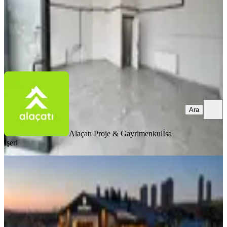
Alaçatı Proje & Gayrimenkul
İsa İşeri
Ara
Ara
Alaçatı Proje & Gayrimenkul
İsa
İşeri
GÜVENLİK
Northwest Gayrimenkulden İncekte
Bulvarda Kiralık Ticari Dükkan
Gölbaşı, İncek Mahallesi
2 Oda
·
450 m²
·
Düz Giriş (Zemin)
·
23.07.2026