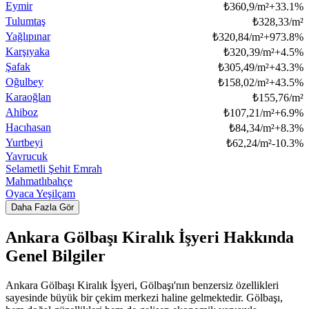
Eymir
₺
360,9/m²
+
33.1
%
Tulumtaş
₺
328,33/m²
Yağlıpınar
₺
320,84/m²
+
973.8
%
Karşıyaka
₺
320,39/m²
+
4.5
%
Şafak
₺
305,49/m²
+
43.3
%
Oğulbey
₺
158,02/m²
+
43.5
%
Karaoğlan
₺
155,76/m²
Ahiboz
₺
107,21/m²
+
6.9
%
Hacıhasan
₺
84,34/m²
+
8.3
%
Yurtbeyi
₺
62,24/m²
-10.3
%
Yavrucuk
Selametli Şehit Emrah
Mahmatlıbahçe
Oyaca Yeşilçam
Daha Fazla Gör
Ankara Gölbaşı Kiralık İşyeri Hakkında
Genel Bilgiler
Ankara Gölbaşı Kiralık İşyeri, Gölbaşı'nın benzersiz özellikleri
sayesinde büyük bir çekim merkezi haline gelmektedir. Gölbaşı,