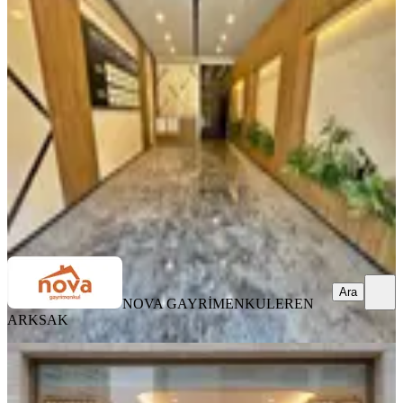
Uygun Kiralık Ofis
Gölbaşı, İncek Mahallesi
4 Oda
·
131 m²
·
1. Kat
·
25.06.2026
90.000 ₺
99.000 ₺
NOVA GAYRİMENKUL
EREN ARKSAK
Ara
Ara
NOVA GAYRİMENKUL
EREN
ARKSAK
Oran’da Yeni Açılacak Prestij
Salonumuza Ortaklar Aranıyor