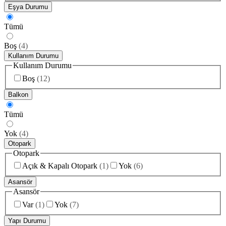
Eşya Durumu
Tümü
Boş
(
4
)
Kullanım Durumu
Kullanım Durumu
Boş
(
12
)
Balkon
Tümü
Yok
(
4
)
Otopark
Otopark
Açık & Kapalı Otopark
(
1
)
Yok
(
6
)
Asansör
Asansör
Var
(
1
)
Yok
(
7
)
Yapı Durumu