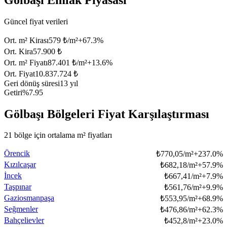
Güncel fiyat verileri
Ort. m² Kirası
579 ₺/m²
+
67.3
%
Ort. Kira
57.900 ₺
Ort. m² Fiyatı
87.401 ₺/m²
+
13.6
%
Ort. Fiyat
10.837.724 ₺
Geri dönüş süresi
13 yıl
Getiri
%7.95
Gölbaşı Bölgeleri Fiyat Karşılaştırması
21 bölge için ortalama m² fiyatları
Örencik
₺
770,05/m²
+
237.0
%
Kızılcaşar
₺
682,18/m²
+
57.9
%
İncek
₺
667,41/m²
+
7.9
%
Taşpınar
₺
561,76/m²
+
9.9
%
Gaziosmanpaşa
₺
553,95/m²
+
68.9
%
Seğmenler
₺
476,86/m²
+
62.3
%
Bahçelievler
₺
452,8/m²
+
23.0
%