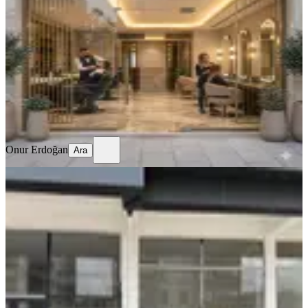
Gölbaşı, Selametli Şehit Emrah Mahallesi
1 Oda
·
120 m²
·
31.05.2026
1.500.000 ₺
Onur Erdoğan
Ara
Onur Erdoğan
Ara
Gölbaşı Bahçelievler 281. Cadde
Üzerinde Kiralık Dükkan
Gölbaşı, Bahçelievler Mahallesi
1 Oda
·
270 m²
·
Düz Giriş (Zemin)
·
28.05.2026
135.000 ₺