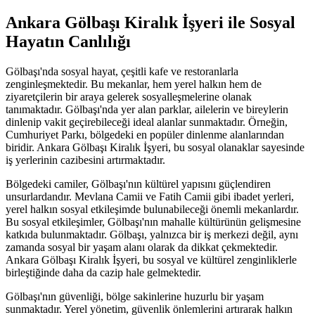
Ankara Gölbaşı Kiralık İşyeri ile Sosyal
Hayatın Canlılığı
Gölbaşı'nda sosyal hayat, çeşitli kafe ve restoranlarla
zenginleşmektedir. Bu mekanlar, hem yerel halkın hem de
ziyaretçilerin bir araya gelerek sosyalleşmelerine olanak
tanımaktadır. Gölbaşı'nda yer alan parklar, ailelerin ve bireylerin
dinlenip vakit geçirebileceği ideal alanlar sunmaktadır. Örneğin,
Cumhuriyet Parkı, bölgedeki en popüler dinlenme alanlarından
biridir. Ankara Gölbaşı Kiralık İşyeri, bu sosyal olanaklar sayesinde
iş yerlerinin cazibesini artırmaktadır.
Bölgedeki camiler, Gölbaşı'nın kültürel yapısını güçlendiren
unsurlardandır. Mevlana Camii ve Fatih Camii gibi ibadet yerleri,
yerel halkın sosyal etkileşimde bulunabileceği önemli mekanlardır.
Bu sosyal etkileşimler, Gölbaşı'nın mahalle kültürünün gelişmesine
katkıda bulunmaktadır. Gölbaşı, yalnızca bir iş merkezi değil, aynı
zamanda sosyal bir yaşam alanı olarak da dikkat çekmektedir.
Ankara Gölbaşı Kiralık İşyeri, bu sosyal ve kültürel zenginliklerle
birleştiğinde daha da cazip hale gelmektedir.
Gölbaşı'nın güvenliği, bölge sakinlerine huzurlu bir yaşam
sunmaktadır. Yerel yönetim, güvenlik önlemlerini artırarak halkın