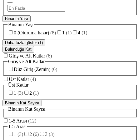
—
Binanın Yaşı
Binanın Yaşı
0 (Oturuma hazır)
(
8
)
1
(
1
)
4
(
1
)
Daha fazla göster (1)
Bulunduğu Kat
Giriş ve Alt Katlar
(
6
)
Giriş ve Alt Katlar
Düz Giriş (Zemin)
(
6
)
Üst Katlar
(
4
)
Üst Katlar
1
(
3
)
2
(
1
)
Binanın Kat Sayısı
Binanın Kat Sayısı
1-5 Arası
(
12
)
1-5 Arası
1
(
3
)
2
(
6
)
3
(
3
)