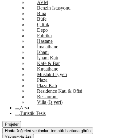
AVM
Benzin İstasyonu
Bina
Büfe
Çiftlik
Depo
Fabrika
Hastane
İmalathane
İşhanı
İşhanı Katı
Kafe & Bar
Kıraathane
Müstakil İş yeri
Plaza
Plaza Katı
Residence Katı & Ofisi
Restaurant
Villa (İş yeri)
Arsa
Turistik Tesis
Projeler
Harita
Değerleri ve ilanları tematik haritada görün
Yakınımda Ara