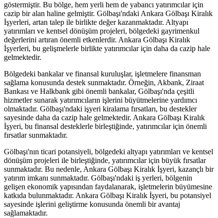
göstermiştir. Bu bölge, hem yerli hem de yabancı yatırımcılar için
cazip bir alan haline gelmiştir. Gölbaşı'ndaki Ankara Gölbaşı Kiralık
İşyerleri, artan talep ile birlikte değer kazanmaktadır. Altyapı
yatırımları ve kentsel dönüşüm projeleri, bölgedeki gayrimenkul
değerlerini artıran önemli etkenlerdir. Ankara Gölbaşı Kiralık
İşyerleri, bu gelişmelerle birlikte yatırımcılar için daha da cazip hale
gelmektedir.
Bölgedeki bankalar ve finansal kuruluşlar, işletmelere finansman
sağlama konusunda destek sunmaktadır. Örneğin, Akbank, Ziraat
Bankası ve Halkbank gibi önemli bankalar, Gölbaşı'nda çeşitli
hizmetler sunarak yatırımcıların işlerini büyütmelerine yardımcı
olmaktadır. Gölbaşı'ndaki işyeri kiralama fırsatları, bu destekler
sayesinde daha da cazip hale gelmektedir. Ankara Gölbaşı Kiralık
İşyeri, bu finansal desteklerle birleştiğinde, yatırımcılar için önemli
fırsatlar sunmaktadır.
Gölbaşı'nın ticari potansiyeli, bölgedeki altyapı yatırımları ve kentsel
dönüşüm projeleri ile birleştiğinde, yatırımcılar için büyük fırsatlar
sunmaktadır. Bu nedenle, Ankara Gölbaşı Kiralık İşyeri, kazançlı bir
yatırım imkanı sunmaktadır. Gölbaşı'ndaki iş yerleri, bölgenin
gelişen ekonomik yapısından faydalanarak, işletmelerin büyümesine
katkıda bulunmaktadır. Ankara Gölbaşı Kiralık İşyeri, bu potansiyel
sayesinde işlerini geliştirme konusunda önemli bir avantaj
sağlamaktadır.