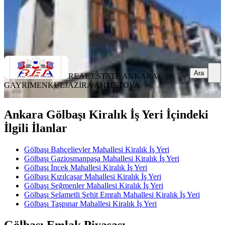
REAL ESTATE ANKARA GAYRİMENKUL
JAZİRA
AHMETOVA
Ara
Ara
REAL ESTATE ANKARA
GAYRİMENKUL
JAZİRA AHMETOVA
Ankara Gölbaşı Kiralık İş Yeri İçindeki
İlgili İlanlar
Gölbaşı Bahçelievler Mahallesi Kiralık İş Yeri
Gölbaşı Gaziosmanpaşa Mahallesi Kiralık İş Yeri
Gölbaşı İncek Mahallesi Kiralık İş Yeri
Gölbaşı Kızılcaşar Mahallesi Kiralık İş Yeri
Gölbaşı Seğmenler Mahallesi Kiralık İş Yeri
Gölbaşı Selametli Şehit Emrah Mahallesi Kiralık İş Yeri
Gölbaşı Taşpınar Mahallesi Kiralık İş Yeri
Gölbaşı Emlak Piyasası