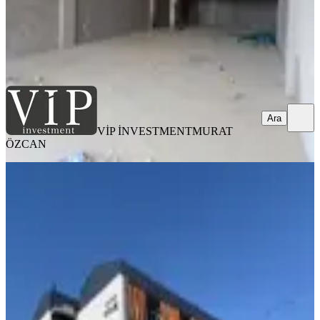
VİP İNVESTMENT
MURAT ÖZCAN
Ara
Ara
VİP İNVESTMENT
MURAT
ÖZCAN
İncek Taşpınar’da Cadde Üzerinde
Stüdyo Daire Ofis
Gölbaşı, Taşpınar Mahallesi
1 Oda
·
40 m²
·
1. Kat
·
17.09.2025
22.000 ₺