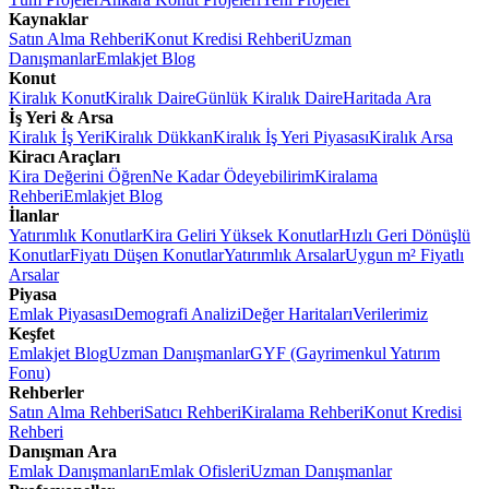
Kaynaklar
Satın Alma Rehberi
Konut Kredisi Rehberi
Uzman
Danışmanlar
Emlakjet Blog
Konut
Kiralık Konut
Kiralık Daire
Günlük Kiralık Daire
Haritada Ara
İş Yeri & Arsa
Kiralık İş Yeri
Kiralık Dükkan
Kiralık İş Yeri Piyasası
Kiralık Arsa
Kiracı Araçları
Kira Değerini Öğren
Ne Kadar Ödeyebilirim
Kiralama
Rehberi
Emlakjet Blog
İlanlar
Yatırımlık Konutlar
Kira Geliri Yüksek Konutlar
Hızlı Geri Dönüşlü
Konutlar
Fiyatı Düşen Konutlar
Yatırımlık Arsalar
Uygun m² Fiyatlı
Arsalar
Piyasa
Emlak Piyasası
Demografi Analizi
Değer Haritaları
Verilerimiz
Keşfet
Emlakjet Blog
Uzman Danışmanlar
GYF (Gayrimenkul Yatırım
Fonu)
Rehberler
Satın Alma Rehberi
Satıcı Rehberi
Kiralama Rehberi
Konut Kredisi
Rehberi
Danışman Ara
Emlak Danışmanları
Emlak Ofisleri
Uzman Danışmanlar