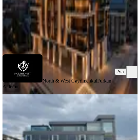
350.000 ₺
North & West Gayrimenkul
Furkan Aldemir.
Ara
Ara
North & West Gayrimenkul
Furkan
Aldemir.
Incek Kızılcaşar 316 M² Kiralık Ofis 2
Cephe Panoramik Manzara
Gölbaşı, Kızılcaşar Mahallesi
5+ Oda
·
350 m²
·
2. Kat
·
16.07.2026