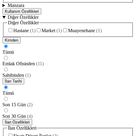
Manzara
Kullanım Özellikleri
Diğer Özellikler
Diğer Özellikler
Hastane
(
1
)
Market
(
1
)
Muayenehane
(
1
)
Kimden
Tümü
Emlak Ofisinden
(
11
)
Sahibinden
(
1
)
İlan Tarihi
Tümü
Son 15 Gün
(
2
)
Son 30 Gün
(
4
)
İlan Özellikleri
İlan Özellikleri
Fiyatı Düşen İlanlar
(
2
)