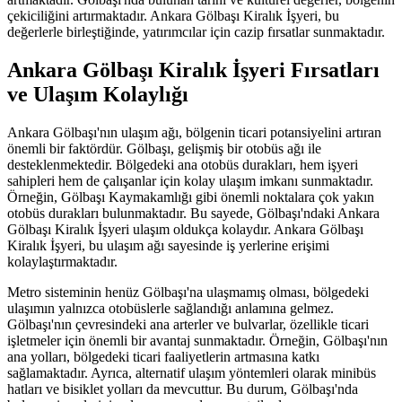
çekiciliğini artırmaktadır. Ankara Gölbaşı Kiralık İşyeri, bu
değerlerle birleştiğinde, yatırımcılar için cazip fırsatlar sunmaktadır.
Ankara Gölbaşı Kiralık İşyeri Fırsatları
ve Ulaşım Kolaylığı
Ankara Gölbaşı'nın ulaşım ağı, bölgenin ticari potansiyelini artıran
önemli bir faktördür. Gölbaşı, gelişmiş bir otobüs ağı ile
desteklenmektedir. Bölgedeki ana otobüs durakları, hem işyeri
sahipleri hem de çalışanlar için kolay ulaşım imkanı sunmaktadır.
Örneğin, Gölbaşı Kaymakamlığı gibi önemli noktalara çok yakın
otobüs durakları bulunmaktadır. Bu sayede, Gölbaşı'ndaki Ankara
Gölbaşı Kiralık İşyeri ulaşım oldukça kolaydır. Ankara Gölbaşı
Kiralık İşyeri, bu ulaşım ağı sayesinde iş yerlerine erişimi
kolaylaştırmaktadır.
Metro sisteminin henüz Gölbaşı'na ulaşmamış olması, bölgedeki
ulaşımın yalnızca otobüslerle sağlandığı anlamına gelmez.
Gölbaşı'nın çevresindeki ana arterler ve bulvarlar, özellikle ticari
işletmeler için önemli bir avantaj sunmaktadır. Örneğin, Gölbaşı'nın
ana yolları, bölgedeki ticari faaliyetlerin artmasına katkı
sağlamaktadır. Ayrıca, alternatif ulaşım yöntemleri olarak minibüs
hatları ve bisiklet yolları da mevcuttur. Bu durum, Gölbaşı'nda