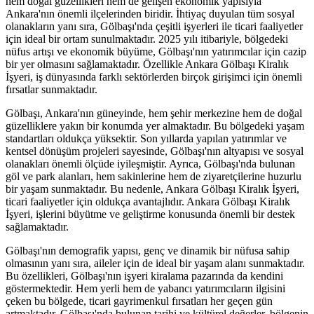
hem doğal güzellikleri hem de gelişen ekonomik yapısıyla
Ankara'nın önemli ilçelerinden biridir. İhtiyaç duyulan tüm sosyal
olanakların yanı sıra, Gölbaşı'nda çeşitli işyerleri ile ticari faaliyetler
için ideal bir ortam sunulmaktadır. 2025 yılı itibariyle, bölgedeki
nüfus artışı ve ekonomik büyüme, Gölbaşı'nın yatırımcılar için cazip
bir yer olmasını sağlamaktadır. Özellikle Ankara Gölbaşı Kiralık
İşyeri, iş dünyasında farklı sektörlerden birçok girişimci için önemli
fırsatlar sunmaktadır.
Gölbaşı, Ankara'nın güneyinde, hem şehir merkezine hem de doğal
güzelliklere yakın bir konumda yer almaktadır. Bu bölgedeki yaşam
standartları oldukça yüksektir. Son yıllarda yapılan yatırımlar ve
kentsel dönüşüm projeleri sayesinde, Gölbaşı'nın altyapısı ve sosyal
olanakları önemli ölçüde iyileşmiştir. Ayrıca, Gölbaşı'nda bulunan
göl ve park alanları, hem sakinlerine hem de ziyaretçilerine huzurlu
bir yaşam sunmaktadır. Bu nedenle, Ankara Gölbaşı Kiralık İşyeri,
ticari faaliyetler için oldukça avantajlıdır. Ankara Gölbaşı Kiralık
İşyeri, işlerini büyütme ve geliştirme konusunda önemli bir destek
sağlamaktadır.
Gölbaşı'nın demografik yapısı, genç ve dinamik bir nüfusa sahip
olmasının yanı sıra, aileler için de ideal bir yaşam alanı sunmaktadır.
Bu özellikleri, Gölbaşı'nın işyeri kiralama pazarında da kendini
göstermektedir. Hem yerli hem de yabancı yatırımcıların ilgisini
çeken bu bölgede, ticari gayrimenkul fırsatları her geçen gün
artmaktadır. Gölbaşı'nda bulunan tarihi ve kültürel değerler, bölgenin