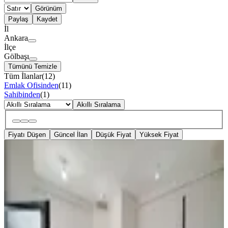
Görünüm
Paylaş
Kaydet
İl
Ankara
İlçe
Gölbaşı
Tümünü Temizle
Tüm İlanlar
(
12
)
Emlak Ofisinden
(
11
)
Sahibinden
(
1
)
Akıllı Sıralama
Fiyatı Düşen
Güncel İlan
Düşük Fiyat
Yüksek Fiyat
Alaçatı'dan İncek'te Cadde Üzeri Köşe
Konumda Kullanışlı Dükkan
Gölbaşı, İncek Mahallesi
1 Oda
·
41 m²
·
Düz Giriş (Zemin)
·
25.07.2026
33.000 ₺