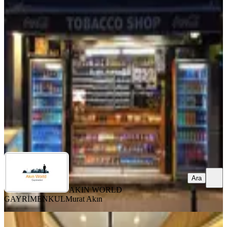
Devren Kiralık Tabacco Shop Ve
Büfe-10 Yıllık Oturmuş İşletme
Gölbaşı, Seğmenler Mahallesi
2 Oda
·
49 m²
·
Düz Giriş (Zemin)
·
28.06.2026
875.000 ₺
AKIN WORLD GAYRİMENKUL
Murat Akın
Ara
Ara
AKIN WORLD
GAYRİMENKUL
Murat Akın
%
9
İncek'te Plaza İçerisin'de Her İşe