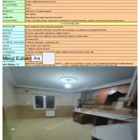
3+1
·
140 m²
·
Bodrum Kat
·
03.08.2026
20.000 ₺
Mesut Kabalcı
Ara
Mesut Kabalcı
Ara
SİTE İÇİ
Reos Gayrimenkul'den Kiralık 4+1
Daire
Onikişubat, Şehit Abdullah Çavuş Mahallesi
4+1
·
240 m²
·
4. Kat
·
01.08.2026
23.000 ₺
REOS GAYRİMENKUL
Gökhan Ciğerlioğlu