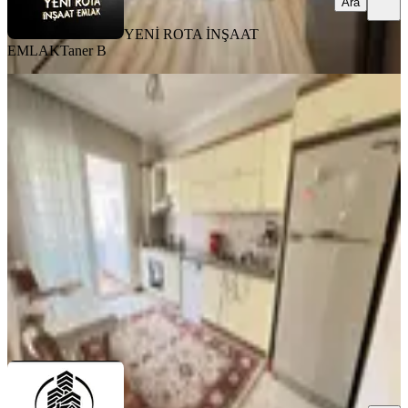
Ara
YENİ ROTA İNŞAAT
EMLAK
Taner B
MANZARALI
Çetin Gayrimenkulden Şekerdere
Cadde Üzeri Kiralık 4+1
Onikişubat, Karamanlı Mahallesi
4+1
·
180 m²
·
5. Kat
·
01.08.2026
30.000 ₺
ÇETİN GAYRİMENKUL
SİNAN ÜNAL
Ara