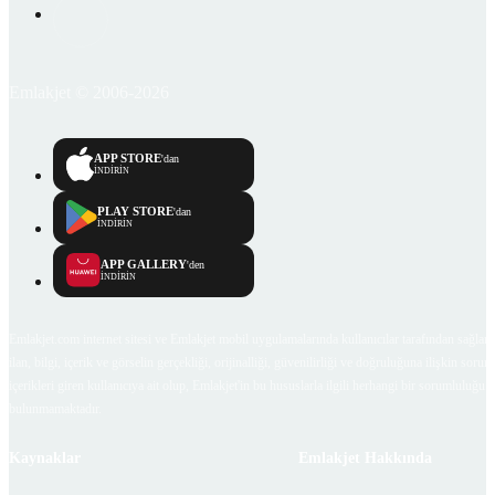
Emlakjet © 2006-2026
APP STORE
'dan
İNDİRİN
PLAY STORE
'dan
İNDİRİN
APP GALLERY
'den
İNDİRİN
Emlakjet.com internet sitesi ve Emlakjet mobil uygulamalarında kullanıcılar tarafından sağlana
ilan, bilgi, içerik ve görselin gerçekliği, orijinalliği, güvenilirliği ve doğruluğuna ilişkin soru
içerikleri giren kullanıcıya ait olup, Emlakjet'in bu hususlarla ilgili herhangi bir sorumluluğu
bulunmamaktadır.
Kaynaklar
Emlakjet Hakkında