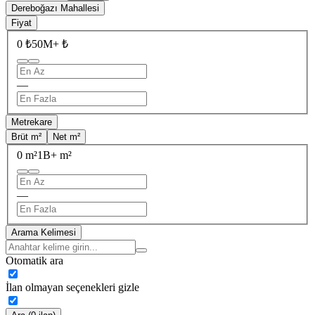
Dereboğazı Mahallesi
Fiyat
0 ₺
50M+ ₺
—
Metrekare
Brüt m²
Net m²
0 m²
1B+ m²
—
Arama Kelimesi
Otomatik ara
İlan olmayan seçenekleri gizle