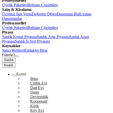
Profesyoneller
Üyelik Paketleri
Reklam Çözümleri
Satış & Kiralama
Ücretsiz İlan Verin
Değerini Öğren
Danışman Bul
Uzman
Danışmanlar
Profesyoneller
Üyelik Paketleri
Reklam Çözümleri
Piyasa
Satılık Konut Piyasası
Satılık Arsa Piyasası
Satılık Arazi
Piyasası
Satılık İş Yeri Piyasası
Kaynaklar
Satıcı Rehberi
Emlakjet Blog
Filtrele
3
Satılık
Kiralık
Konut
Bina
Çiftlik Evi
Dağ Evi
Daire
Devremülk
Kooperatif
Köşk
Köy Evi