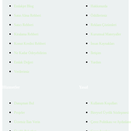
Emlakjet Blog
Hakkımızda
Satın Alma Rehberi
Ödüllerimiz
Satıcı Rehberi
Reklam Çözümleri
Kiralama Rehberi
Kurumsal Materyaller
Konut Kredisi Rehberi
İnsan Kaynakları
Ne Kadar Ödeyebilirim
İletişim
Emlak Değeri
Yardım
Verilerimiz
Hizmetler
Yasal
Danışman Bul
Kullanım Koşulları
Projeler
Bireysel Üyelik Sözleşmesi
Ücretsiz İlan Verin
Çerez Politikası ve Aydınlat