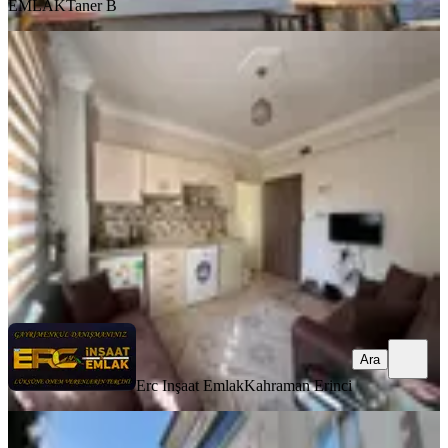
EMLAK
Taner B
YENİ
Hurda Cafe Civarı Kiralık 2+0 Daire
Onikişubat, Vadi Mahallesi
2+0
·
75 m²
·
4. Kat
·
07.08.2026
20.000 ₺
Erc Inşaat Emlak
Kahraman Erinci
Ara
Ara
Erc Inşaat Emlak
Kahraman Erinci
YENİ
Germenıcıa'dan Hürriyet Mh.de