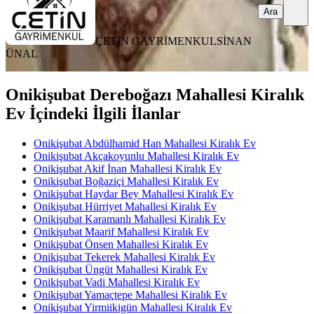
Ara
ÇETİN GAYRİMENKUL
SİNAN
ÜNAL
Onikişubat Dereboğazı Mahallesi Kiralık
Ev İçindeki İlgili İlanlar
Onikişubat Abdülhamid Han Mahallesi Kiralık Ev
Onikişubat Akçakoyunlu Mahallesi Kiralık Ev
Onikişubat Akif İnan Mahallesi Kiralık Ev
Onikişubat Boğaziçi Mahallesi Kiralık Ev
Onikişubat Haydar Bey Mahallesi Kiralık Ev
Onikişubat Hürriyet Mahallesi Kiralık Ev
Onikişubat Karamanlı Mahallesi Kiralık Ev
Onikişubat Maarif Mahallesi Kiralık Ev
Onikişubat Önsen Mahallesi Kiralık Ev
Onikişubat Tekerek Mahallesi Kiralık Ev
Onikişubat Üngüt Mahallesi Kiralık Ev
Onikişubat Vadi Mahallesi Kiralık Ev
Onikişubat Yamaçtepe Mahallesi Kiralık Ev
Onikişubat Yirmiikigün Mahallesi Kiralık Ev