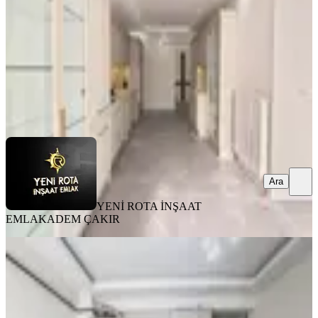
4+1
·
205 m²
·
3. Kat
·
03.08.2026
40.000 ₺
YENİ ROTA İNŞAAT EMLAK
ADEM ÇAKIR
Ara
Ara
YENİ ROTA İNŞAAT
EMLAK
ADEM ÇAKIR
EŞYALI
Rota'dan Üniversite Karşısı Geniş Ve
Kullanışlı Eşyalı Kirlk 1+1
Onikişubat, Maarif Mahallesi