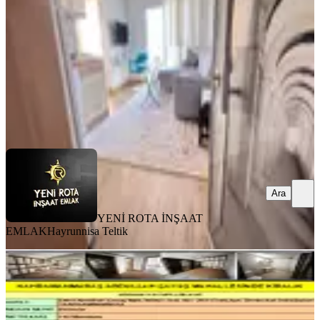
2+0
·
65 m²
·
5. Kat
·
03.08.2026
23.000 ₺
YENİ ROTA İNŞAAT EMLAK
Hayrunnisa Teltik
Ara
Ara
YENİ ROTA İNŞAAT
EMLAK
Hayrunnisa Teltik
BALKONLU
Kahramanmaraş Ş.abdullah Çavuş
Mahallesinde Kiralık
Onikişubat, Şehit Abdullah Çavuş Mahallesi