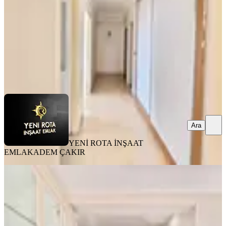
20.000 ₺
YENİ ROTA İNŞAAT EMLAK
ADEM ÇAKIR
Ara
Ara
YENİ ROTA İNŞAAT
EMLAK
ADEM ÇAKIR
MANZARALI
Yeni Rota'dan Mevsim Sitesi
Civarında Kiralık Lüks 4+1 Daire
Onikişubat, Yamaçtepe Mahallesi