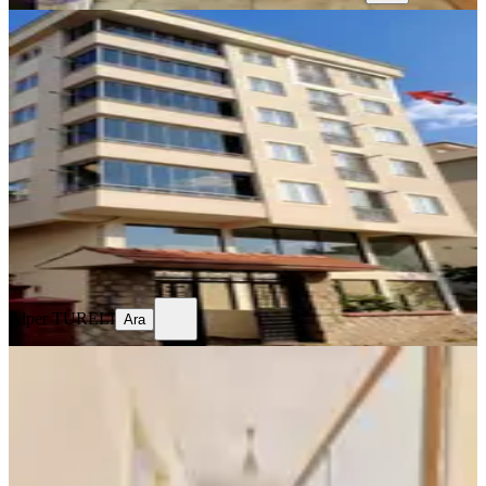
YENİ
Sahibinden Memura Dağ Manzaralı
Temiz 1+1 Daire
Onikişubat, Yunus Emre Mahallesi
1+1
·
40 m²
·
5. Kat
·
05.08.2026
18.500 ₺
Alper TÜRELİ
Ara
Alper TÜRELİ
Ara
YENİ
Yeni Rota'dan Boğaziçi Mahallesi
Kiralık 3 +1 Daire
Onikişubat, Boğaziçi Mahallesi
3+1
·
155 m²
·
4. Kat
·
04.08.2026