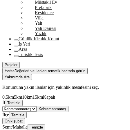
Müstakil Ev
Prefabrik
Residence
Villa
Yalı
Yalı Dairesi
Yazlık
Günlük Kiralık Konut
İş Yeri
Arsa
Turistik Tesis
Projeler
Harita
Değerleri ve ilanları tematik haritada görün
Yakınımda Ara
Konumuna yakın ilanlar için yakınlık mesafesini seç.
0.5km
5km
10km
15km
Kapalı
İl
Temizle
Kahramanmaraş
İlçe
Temizle
Onikişubat
Semt/Mahalle
Temizle