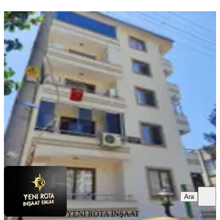
YENİ
Yeni Rota'dan Kültür Merkezi
Yukarısı Kiralık Eşyalı 1+1 Daire
Onikişubat, Necip Fazıl Mahallesi
1+1
·
45 m²
·
2. Kat
·
07.08.2026
17.500 ₺
YENİ ROTA İNŞAAT EMLAK
Taner B
Ara
Ara
YENİ ROTA İNŞAAT