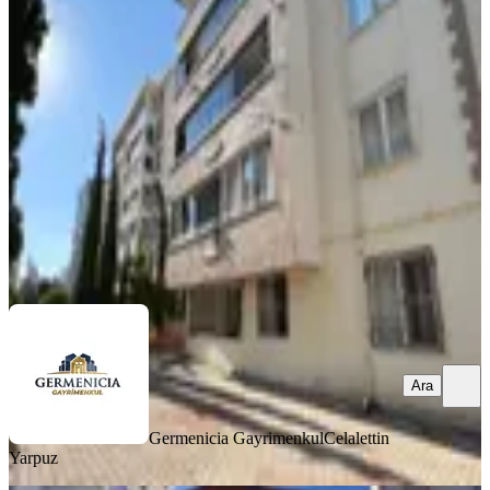
Kiralık 3+1 Daire
Onikişubat, Hürriyet Mahallesi
3+1
·
125 m²
·
Düz Giriş (Zemin)
·
06.08.2026
19.500 ₺
Germenicia Gayrimenkul
Celalettin Yarpuz
Ara
Ara
Germenicia Gayrimenkul
Celalettin
Yarpuz