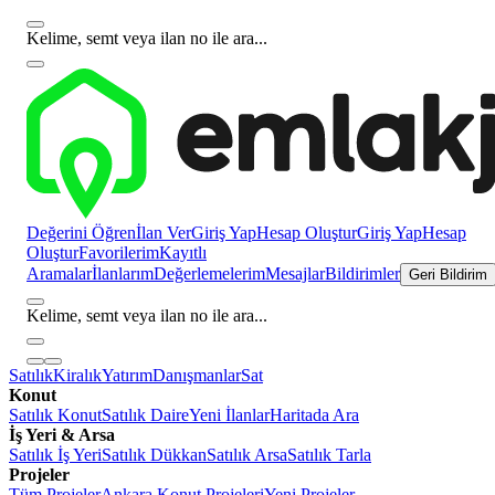
Kelime, semt veya ilan no ile ara...
Değerini Öğren
İlan Ver
Giriş Yap
Hesap Oluştur
Giriş Yap
Hesap
Oluştur
Favorilerim
Kayıtlı
Aramalar
İlanlarım
Değerlemelerim
Mesajlar
Bildirimler
Geri Bildirim
Kelime, semt veya ilan no ile ara...
Satılık
Kiralık
Yatırım
Danışmanlar
Sat
Konut
Satılık Konut
Satılık Daire
Yeni İlanlar
Haritada Ara
İş Yeri & Arsa
Satılık İş Yeri
Satılık Dükkan
Satılık Arsa
Satılık Tarla
Projeler
Tüm Projeler
Ankara Konut Projeleri
Yeni Projeler