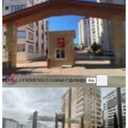
YENİ
Reos Gayrimenkulden İpeksaray
Sitesinde 200m² Kiralık 5+1
Onikişubat, Boğaziçi Mahallesi
5+1
·
250 m²
·
11. Kat
·
05.08.2026
41.500 ₺
REOS GAYRİMENKUL
Gökhan Ciğerlioğlu
Ara
REOS GAYRİMENKUL
Gökhan Ciğerlioğlu
Ara
YENİ
Reos Gayrimenkul'den Mimoza
Sitesinde 200m² Kiralık 4+1
Onikişubat, Tekerek Mahallesi
4+1
·
220 m²
·
5. Kat
·
05.08.2026