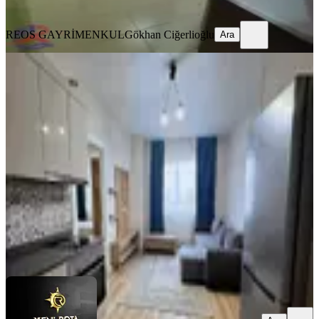
Ara
REOS GAYRİMENKUL
Gökhan Ciğerlioğlu
Ara
MANZARALI
Bornova Konutları-full-lüks Eşyalı-
kiralık 2+0 Daire
Onikişubat, Üngüt Mahallesi
2+0
·
95 m²
·
4. Kat
·
01.08.2026
23.000 ₺
YENİ ROTA İNŞAAT EMLAK
Taner B
Ara