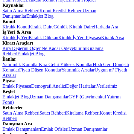
Kaynaklar
Satın Alma Rehberi
Konut Kredisi Rehberi
Uzman
Danışmanlar
Emlakjet Blog
Konut
Kiralık Konut
Kiralık Daire
Günlük Kiralık Daire
Haritada Ara
İş Yeri & Arsa
Kiralık İş Yeri
Kiralık Dükkan
Kiralık İş Yeri Piyasası
Kiralık Arsa
Kiracı Araçları
Kira Değerini Öğren
Ne Kadar Ödeyebilirim
Kiralama
Rehberi
Emlakjet Blog
İlanlar
Yatırımlık Konutlar
Kira Geliri Yüksek Konutlar
Hızlı Geri Dönüşlü
Konutlar
Fiyatı Düşen Konutlar
Yatırımlık Arsalar
Uygun m² Fiyatlı
Arsalar
Piyasa
Emlak Piyasası
Demografi Analizi
Değer Haritaları
Verilerimiz
Keşfet
Emlakjet Blog
Uzman Danışmanlar
GYF (Gayrimenkul Yatırım
Fonu)
Rehberler
Satın Alma Rehberi
Satıcı Rehberi
Kiralama Rehberi
Konut Kredisi
Rehberi
Danışman Ara
Emlak Danışmanları
Emlak Ofisleri
Uzman Danışmanlar