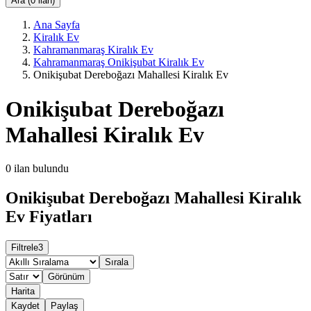
Ara (0 ilan)
Ana Sayfa
Kiralık Ev
Kahramanmaraş Kiralık Ev
Kahramanmaraş Onikişubat Kiralık Ev
Onikişubat Dereboğazı Mahallesi Kiralık Ev
Onikişubat Dereboğazı
Mahallesi Kiralık Ev
0
ilan bulundu
Onikişubat Dereboğazı Mahallesi Kiralık
Ev Fiyatları
Filtrele
3
Sırala
Görünüm
Harita
Kaydet
Paylaş