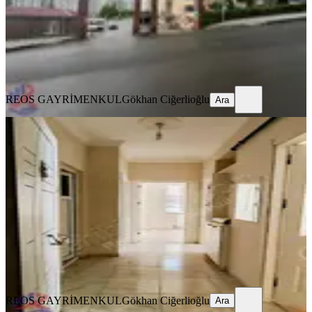
31.500 ₺
REOS GAYRİMENKUL
Gökhan Ciğerlioğlu
Ara
REOS GAYRİMENKUL
Gökhan Ciğerlioğlu
Ara
YENİ
Reos Tan 2+1 Kiralık Abdülhamitte
Onikişubat, Abdülhamid Han Mahallesi
2+1
·
100 m²
·
5. Kat
·
05.08.2026
18.000 ₺
REOS GAYRİMENKUL
Gökhan Ciğerlioğlu
Ara
REOS GAYRİMENKUL
Gökhan Ciğerlioğlu
Ara