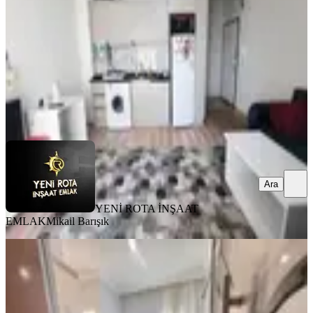
1+1
·
50 m²
·
5. Kat
·
03.08.2026
18.000 ₺
YENİ ROTA İNŞAAT EMLAK
Mikail Barışık
Ara
Ara
YENİ ROTA İNŞAAT
EMLAK
Mikail Barışık
MANZARALI
Yeni Rota'dan Üniversite Civarı
Eşyalı 2+0 Kiralık Daire
Onikişubat, Maarif Mahallesi