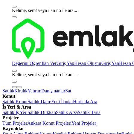
Kelime, semt veya ilan no ile ara...
Değerini Öğren
İlan Ver
Giriş Yap
Hesap Oluştur
Giriş Yap
Hesap O
Kelime, semt veya ilan no ile ara...
Satılık
Kiralık
Yatırım
Danışmanlar
Sat
Konut
Satılık Konut
Satılık Daire
Yeni İlanlar
Haritada Ara
İş Yeri & Arsa
Satılık İş Yeri
Satılık Dükkan
Satılık Arsa
Satılık Tarla
Projeler
Tüm Projeler
Ankara Konut Projeleri
Yeni Projeler
Kaynaklar
Satın Alma Rehberi
Konut Kredisi Rehberi
Uzman Danışmanlar
Emlakj