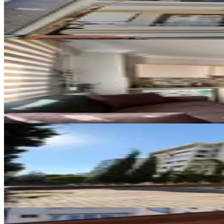
1+1
·
45 m²
·
2. Kat
·
07.08.2026
17.500 ₺
YENİ
Hurda Cafe Civarı Kiralık 2+0 D
Onikişubat, Vadi Mahallesi
2+0
·
75 m²
·
4. Kat
·
07.08.2026
20.000 ₺
YENİ
Germenıcıa'dan Hürriyet Mh.de 
Onikişubat, Hürriyet Mahallesi
3+1
·
125 m²
·
Düz Giriş (Zemin)
·
06.08.
19.500 ₺
YENİ
Reos Gayrimenkulden İpeksaray 