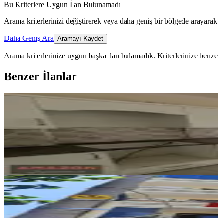
Bu Kriterlere Uygun İlan Bulunamadı
Arama kriterlerinizi değiştirerek veya daha geniş bir bölgede arayarak 
Daha Geniş Ara
Aramayı Kaydet
Arama kriterlerinize uygun başka ilan bulamadık.
Kriterlerinize benzer
Benzer İlanlar
YENİ
Amazon'dan Üngüt Ptt Kavşağı Ar
Onikişubat, Üngüt Mahallesi
4+1
·
150 m²
·
1. Kat
·
08.08.2026
25.000 ₺
YENİ
Yeni Rota'dan Kültür Merkezi Yu
Onikişubat, Necip Fazıl Mahallesi