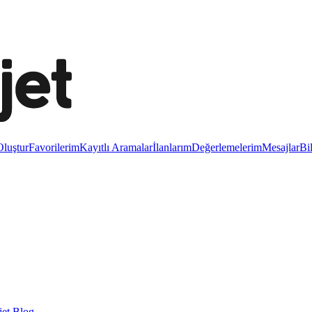
luştur
Favorilerim
Kayıtlı Aramalar
İlanlarım
Değerlemelerim
Mesajlar
Bi
et Blog