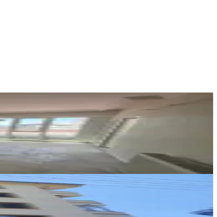
AMAZON GAYRİMENKUL
AMAZON GAYRİMENKUL
Ara
YENİ ROTA İNŞAAT EMLAK
Taner B