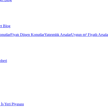
et Blog
onutlar
Fiyatı Düşen Konutlar
Yatırımlık Arsalar
Uygun m² Fiyatlı Arsala
hberi
k İş Yeri Piyasası