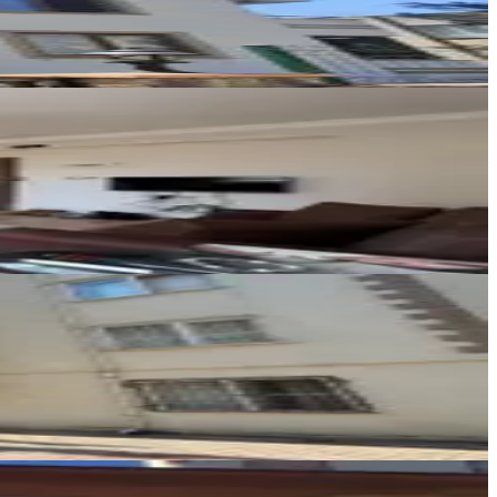
Ara
Erc Inşaat Emlak
Kahraman Erinci
Ara
Germenicia Gayrimenkul
Celalettin Yarpuz
Ara
REOS GAYRİMENKUL
Gökhan Ciğerlioğlu