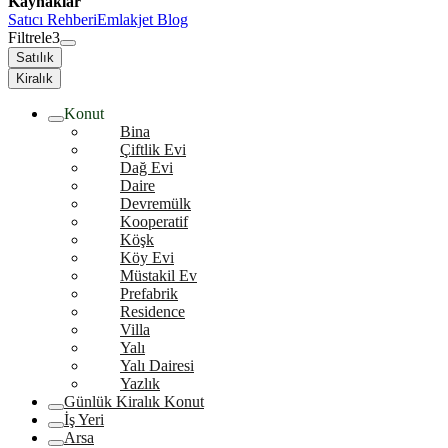
Kaynaklar
Satıcı Rehberi
Emlakjet Blog
Filtrele
3
Satılık
Kiralık
Konut
Bina
Çiftlik Evi
Dağ Evi
Daire
Devremülk
Kooperatif
Köşk
Köy Evi
Müstakil Ev
Prefabrik
Residence
Villa
Yalı
Yalı Dairesi
Yazlık
Günlük Kiralık Konut
İş Yeri
Arsa