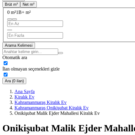
Brüt m²
Net m²
0 m²
1B+ m²
—
Arama Kelimesi
Otomatik ara
İlan olmayan seçenekleri gizle
Ara (0 ilan)
Ana Sayfa
Kiralık Ev
Kahramanmaraş Kiralık Ev
Kahramanmaraş Onikişubat Kiralık Ev
Onikişubat Malik Ejder Mahallesi Kiralık Ev
Onikişubat Malik Ejder Mahalle