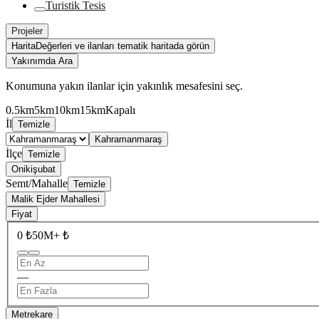
Turistik Tesis
Projeler
Harita
Değerleri ve ilanları tematik haritada görün
Yakınımda Ara
Konumuna yakın ilanlar için yakınlık mesafesini seç.
0.5km
5km
10km
15km
Kapalı
İl
Temizle
Kahramanmaraş
İlçe
Temizle
Onikişubat
Semt/Mahalle
Temizle
Malik Ejder Mahallesi
Fiyat
0 ₺
50M+ ₺
—
Metrekare