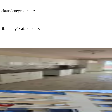
tekrar deneyebilirsiniz.
 ilanlara göz atabilirsiniz.
kası 4+1 Teraslı Kiralık
karısı Kiralık Eşyalı 1+1 Daire