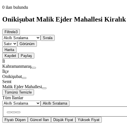
0
ilan bulundu
Onikişubat Malik Ejder Mahallesi Kiralık 
Filtrele
3
Sırala
Görünüm
Harita
Kaydet
Paylaş
İl
Kahramanmaraş
İlçe
Onikişubat
Semt
Malik Ejder Mahallesi
Tümünü Temizle
Tüm İlanlar
Akıllı Sıralama
Fiyatı Düşen
Güncel İlan
Düşük Fiyat
Yüksek Fiyat