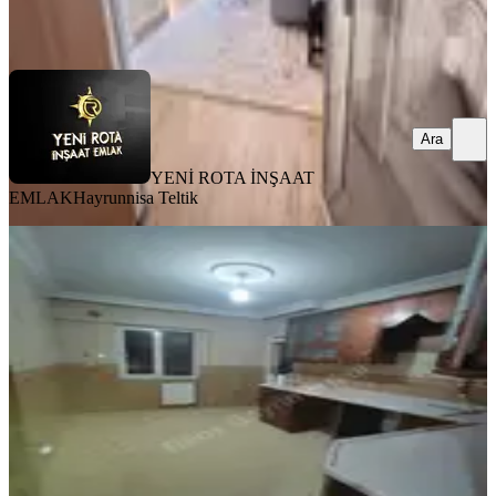
YENİ ROTA İNŞAAT EMLAK
Hayrunnisa Teltik
Ara
Ara
YENİ ROTA İNŞAAT
EMLAK
Hayrunnisa Teltik
SİTE İÇİ
Reos Gayrimenkul'den Kiralık 4+1
Daire
Onikişubat, Şehit Abdullah Çavuş Mahallesi
4+1
·
240 m²
·
4. Kat
·
01.08.2026
23.000 ₺
REOS GAYRİMENKUL
Gökhan Ciğerlioğlu