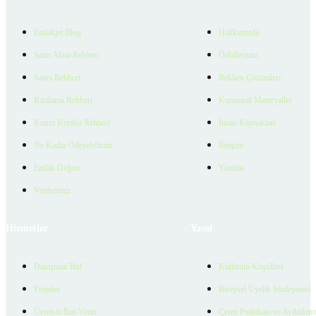
Emlakjet Blog
Hakkımızda
Satın Alma Rehberi
Ödüllerimiz
Satıcı Rehberi
Reklam Çözümleri
Kiralama Rehberi
Kurumsal Materyaller
Konut Kredisi Rehberi
İnsan Kaynakları
Ne Kadar Ödeyebilirim
İletişim
Emlak Değeri
Yardım
Verilerimiz
Hizmetler
Yasal
Danışman Bul
Kullanım Koşulları
Projeler
Bireysel Üyelik Sözleşmesi
Ücretsiz İlan Verin
Çerez Politikası ve Aydınlat