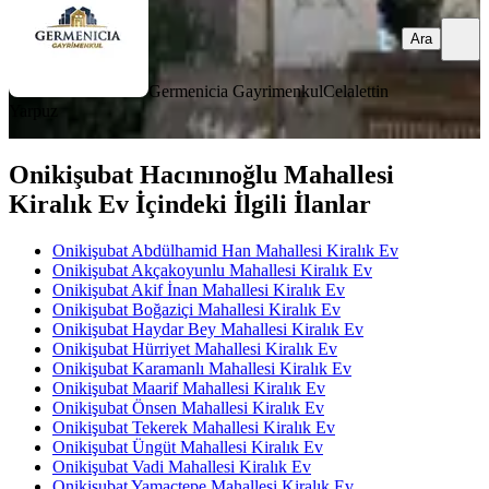
Ara
Germenicia Gayrimenkul
Celalettin
Yarpuz
Onikişubat Hacınınoğlu Mahallesi
Kiralık Ev İçindeki İlgili İlanlar
Onikişubat Abdülhamid Han Mahallesi Kiralık Ev
Onikişubat Akçakoyunlu Mahallesi Kiralık Ev
Onikişubat Akif İnan Mahallesi Kiralık Ev
Onikişubat Boğaziçi Mahallesi Kiralık Ev
Onikişubat Haydar Bey Mahallesi Kiralık Ev
Onikişubat Hürriyet Mahallesi Kiralık Ev
Onikişubat Karamanlı Mahallesi Kiralık Ev
Onikişubat Maarif Mahallesi Kiralık Ev
Onikişubat Önsen Mahallesi Kiralık Ev
Onikişubat Tekerek Mahallesi Kiralık Ev
Onikişubat Üngüt Mahallesi Kiralık Ev
Onikişubat Vadi Mahallesi Kiralık Ev
Onikişubat Yamaçtepe Mahallesi Kiralık Ev