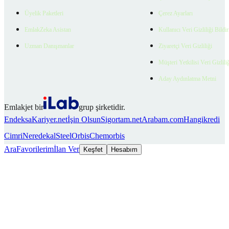
Üyelik Paketleri
Çerez Ayarları
EmlakZeka Asistan
Kullanıcı Veri Gizliliği Bildi
Uzman Danışmanlar
Ziyaretçi Veri Gizliliği
Müşteri Yetkilisi Veri Gizlili
Aday Aydınlatma Metni
Emlakjet bir
grup şirketidir.
Endeksa
Kariyer.net
İşin Olsun
Sigortam.net
Arabam.com
Hangikredi
Cimri
Neredekal
SteelOrbis
Chemorbis
Ara
Favorilerim
İlan Ver
Keşfet
Hesabım