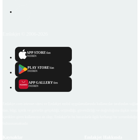
Emlakjet © 2006-2026
APP STORE
'dan
İNDİRİN
PLAY STORE
'dan
İNDİRİN
APP GALLERY
'den
İNDİRİN
Emlakjet.com internet sitesi ve Emlakjet mobil uygulamalarında kullanıcılar tarafından sağlana
ilan, bilgi, içerik ve görselin gerçekliği, orijinalliği, güvenilirliği ve doğruluğuna ilişkin soru
içerikleri giren kullanıcıya ait olup, Emlakjet'in bu hususlarla ilgili herhangi bir sorumluluğu
bulunmamaktadır.
Kaynaklar
Emlakjet Hakkında