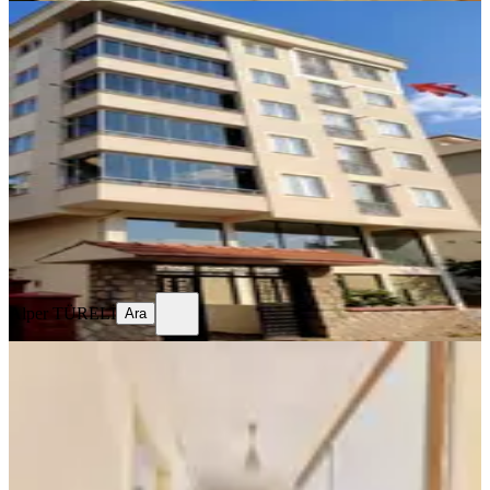
YENİ
Sahibinden Memura Dağ Manzaralı
Temiz 1+1 Daire
Onikişubat, Yunus Emre Mahallesi
1+1
·
40 m²
·
5. Kat
·
05.08.2026
18.500 ₺
Alper TÜRELİ
Ara
Alper TÜRELİ
Ara
YENİ
Yeni Rota'dan Boğaziçi Mahallesi
Kiralık 3 +1 Daire
Onikişubat, Boğaziçi Mahallesi
3+1
·
155 m²
·
4. Kat
·
04.08.2026