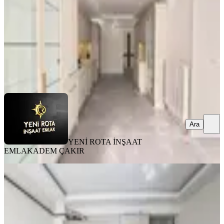
40.000 ₺
YENİ ROTA İNŞAAT EMLAK
ADEM ÇAKIR
Ara
Ara
YENİ ROTA İNŞAAT
EMLAK
ADEM ÇAKIR
YENİ
Rota'dan Üniversite Karşısı Geniş Ve
Kullanışlı Eşyalı Kirlk 1+1
Onikişubat, Maarif Mahallesi