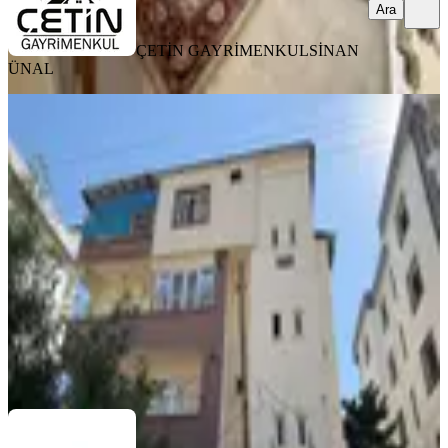
Ara
ÇETİN GAYRİMENKUL
SİNAN
ÜNAL
MANZARALI
Germenicia'dan Kiralık Fatihlerde
Onikişubat Emn.müd.üzeri Daire
Onikişubat, Fatih Mahallesi
3+1
·
170 m²
·
3. Kat
·
01.08.2026
23.000 ₺
Germenicia Gayrimenkul
Celalettin Yarpuz
Ara