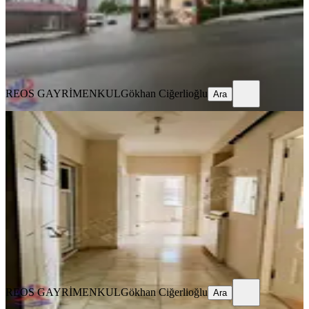
31.500 ₺
REOS GAYRİMENKUL
Gökhan Ciğerlioğlu
Ara
REOS GAYRİMENKUL
Gökhan Ciğerlioğlu
Ara
YENİ
Reos Tan 2+1 Kiralık Abdülhamitte
Onikişubat, Abdülhamid Han Mahallesi
2+1
·
100 m²
·
5. Kat
·
05.08.2026
18.000 ₺
REOS GAYRİMENKUL
Gökhan Ciğerlioğlu
Ara
REOS GAYRİMENKUL
Gökhan Ciğerlioğlu
Ara