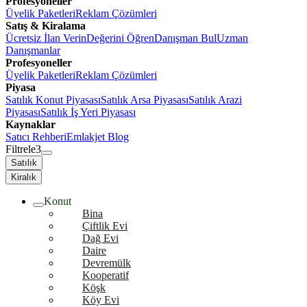
Profesyoneller
Üyelik Paketleri
Reklam Çözümleri
Satış & Kiralama
Ücretsiz İlan Verin
Değerini Öğren
Danışman Bul
Uzman
Danışmanlar
Profesyoneller
Üyelik Paketleri
Reklam Çözümleri
Piyasa
Satılık Konut Piyasası
Satılık Arsa Piyasası
Satılık Arazi
Piyasası
Satılık İş Yeri Piyasası
Kaynaklar
Satıcı Rehberi
Emlakjet Blog
Filtrele
3
Satılık
Kiralık
Konut
Bina
Çiftlik Evi
Dağ Evi
Daire
Devremülk
Kooperatif
Köşk
Köy Evi