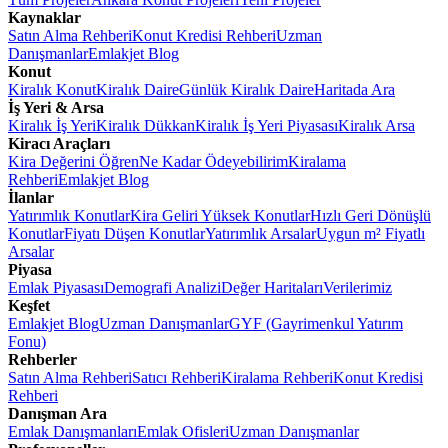
Kaynaklar
Satın Alma Rehberi
Konut Kredisi Rehberi
Uzman
Danışmanlar
Emlakjet Blog
Konut
Kiralık Konut
Kiralık Daire
Günlük Kiralık Daire
Haritada Ara
İş Yeri & Arsa
Kiralık İş Yeri
Kiralık Dükkan
Kiralık İş Yeri Piyasası
Kiralık Arsa
Kiracı Araçları
Kira Değerini Öğren
Ne Kadar Ödeyebilirim
Kiralama
Rehberi
Emlakjet Blog
İlanlar
Yatırımlık Konutlar
Kira Geliri Yüksek Konutlar
Hızlı Geri Dönüşlü
Konutlar
Fiyatı Düşen Konutlar
Yatırımlık Arsalar
Uygun m² Fiyatlı
Arsalar
Piyasa
Emlak Piyasası
Demografi Analizi
Değer Haritaları
Verilerimiz
Keşfet
Emlakjet Blog
Uzman Danışmanlar
GYF (Gayrimenkul Yatırım
Fonu)
Rehberler
Satın Alma Rehberi
Satıcı Rehberi
Kiralama Rehberi
Konut Kredisi
Rehberi
Danışman Ara
Emlak Danışmanları
Emlak Ofisleri
Uzman Danışmanlar