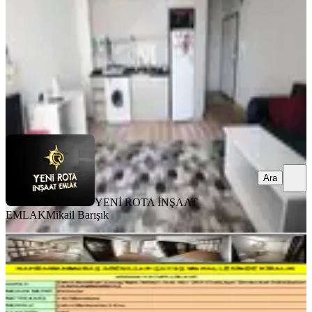
1+1
·
50 m²
·
5. Kat
·
03.08.2026
18.000 ₺
YENİ ROTA İNŞAAT EMLAK
Mikail Barışık
Ara
Ara
YENİ ROTA İNŞAAT
EMLAK
Mikail Barışık
YENİ
Kahramanmaraş Ş.abdullah Çavuş
Mahallesinde Kiralık
Onikişubat, Şehit Abdullah Çavuş Mahallesi