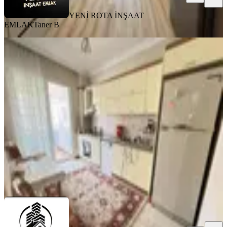
YENİ ROTA İNŞAAT
EMLAK
Taner B
MANZARALI
Çetin Gayrimenkulden Şekerdere
Cadde Üzeri Kiralık 4+1
Onikişubat, Karamanlı Mahallesi
4+1
·
180 m²
·
5. Kat
·
01.08.2026
30.000 ₺
ÇETİN GAYRİMENKUL
SİNAN ÜNAL
Ara