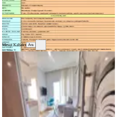
3+1
·
140 m²
·
Bodrum Kat
·
03.08.2026
20.000 ₺
Mesut Kabalcı
Ara
Mesut Kabalcı
Ara
MANZARALI
Yeni Rota'dan Üniversite Civarı
Eşyalı 2+0 Kiralık Daire
Onikişubat, Maarif Mahallesi
2+0
·
65 m²
·
5. Kat
·
03.08.2026
23.000 ₺