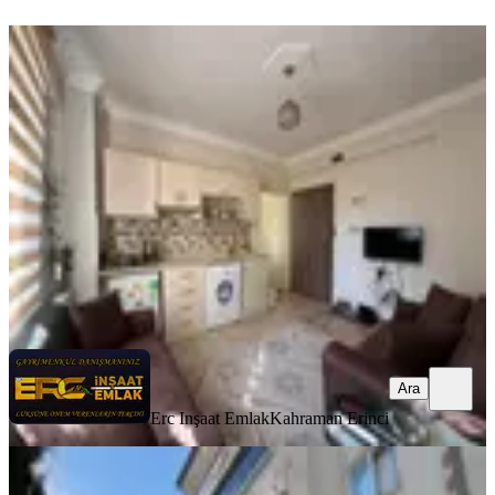
YENİ
Hurda Cafe Civarı Kiralık 2+0 Daire
Onikişubat, Vadi Mahallesi
2+0
·
75 m²
·
4. Kat
·
07.08.2026
20.000 ₺
Erc Inşaat Emlak
Kahraman Erinci
Ara
Ara
Erc Inşaat Emlak
Kahraman Erinci
YENİ
Germenıcıa'dan Hürriyet Mh.de