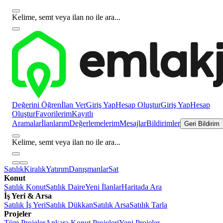
Kelime, semt veya ilan no ile ara...
Değerini Öğren
İlan Ver
Giriş Yap
Hesap Oluştur
Giriş Yap
Hesap
Oluştur
Favorilerim
Kayıtlı
Aramalar
İlanlarım
Değerlemelerim
Mesajlar
Bildirimler
Geri Bildirim
Kelime, semt veya ilan no ile ara...
Satılık
Kiralık
Yatırım
Danışmanlar
Sat
Konut
Satılık Konut
Satılık Daire
Yeni İlanlar
Haritada Ara
İş Yeri & Arsa
Satılık İş Yeri
Satılık Dükkan
Satılık Arsa
Satılık Tarla
Projeler
Tüm Projeler
Ankara Konut Projeleri
Yeni Projeler