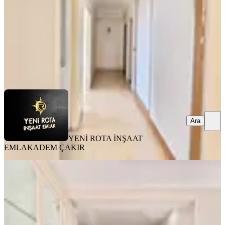
20.000 ₺
YENİ ROTA İNŞAAT EMLAK
ADEM ÇAKIR
Ara
Ara
YENİ ROTA İNŞAAT
EMLAK
ADEM ÇAKIR
YENİ
Yeni Rota'dan Mevsim Sitesi
Civarında Kiralık Lüks 4+1 Daire
Onikişubat, Yamaçtepe Mahallesi
4+1
·
205 m²
·
3. Kat
·
03.08.2026