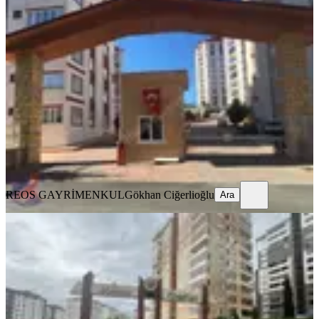
Reos Gayrimenkulden İpeksaray
Sitesinde 200m² Kiralık 5+1
Onikişubat, Boğaziçi Mahallesi
5+1
·
250 m²
·
11. Kat
·
05.08.2026
41.500 ₺
REOS GAYRİMENKUL
Gökhan Ciğerlioğlu
Ara
REOS GAYRİMENKUL
Gökhan Ciğerlioğlu
Ara
YENİ
Reos Gayrimenkul'den Mimoza
Sitesinde 200m² Kiralık 4+1
Onikişubat, Tekerek Mahallesi
4+1
·
220 m²
·
5. Kat
·
05.08.2026