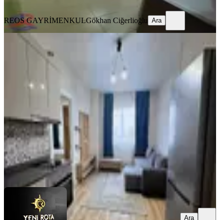
Ara
REOS GAYRİMENKUL
Gökhan Ciğerlioğlu
Ara
MANZARALI
Bornova Konutları-full-lüks Eşyalı-
kiralık 2+0 Daire
Onikişubat, Üngüt Mahallesi
2+0
·
95 m²
·
4. Kat
·
01.08.2026
23.000 ₺
YENİ ROTA İNŞAAT EMLAK
Taner B
Ara
Ara