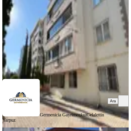
Kiralık 3+1 Daire
Onikişubat, Hürriyet Mahallesi
3+1
·
125 m²
·
Düz Giriş (Zemin)
·
06.08.2026
19.500 ₺
Germenicia Gayrimenkul
Celalettin Yarpuz
Ara
Ara
Germenicia Gayrimenkul
Celalettin
Yarpuz
YENİ