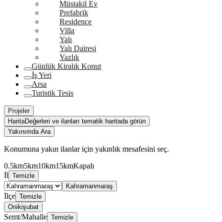
Müstakil Ev
Prefabrik
Residence
Villa
Yalı
Yalı Dairesi
Yazlık
Günlük Kiralık Konut
İş Yeri
Arsa
Turistik Tesis
Projeler
Harita
Değerleri ve ilanları tematik haritada görün
Yakınımda Ara
Konumuna yakın ilanlar için yakınlık mesafesini seç.
0.5km
5km
10km
15km
Kapalı
İl
Temizle
Kahramanmaraş
İlçe
Temizle
Onikişubat
Semt/Mahalle
Temizle