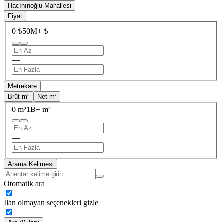
Hacınınoğlu Mahallesi
Fiyat
0 ₺
50M+ ₺
—
Metrekare
Brüt m²
Net m²
0 m²
1B+ m²
—
Arama Kelimesi
Otomatik ara
İlan olmayan seçenekleri gizle