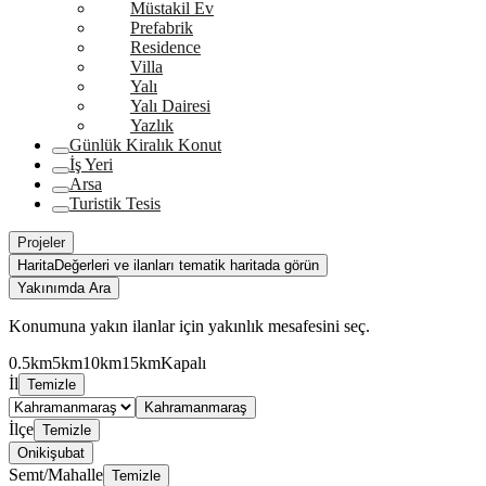
Müstakil Ev
Prefabrik
Residence
Villa
Yalı
Yalı Dairesi
Yazlık
Günlük Kiralık Konut
İş Yeri
Arsa
Turistik Tesis
Projeler
Harita
Değerleri ve ilanları tematik haritada görün
Yakınımda Ara
Konumuna yakın ilanlar için yakınlık mesafesini seç.
0.5km
5km
10km
15km
Kapalı
İl
Temizle
Kahramanmaraş
İlçe
Temizle
Onikişubat
Semt/Mahalle
Temizle