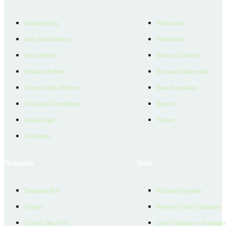
Emlakjet Blog
Hakkımızda
Satın Alma Rehberi
Ödüllerimiz
Satıcı Rehberi
Reklam Çözümleri
Kiralama Rehberi
Kurumsal Materyaller
Konut Kredisi Rehberi
İnsan Kaynakları
Ne Kadar Ödeyebilirim
İletişim
Emlak Değeri
Yardım
Verilerimiz
Hizmetler
Yasal
Danışman Bul
Kullanım Koşulları
Projeler
Bireysel Üyelik Sözleşmesi
Ücretsiz İlan Verin
Çerez Politikası ve Aydınlat