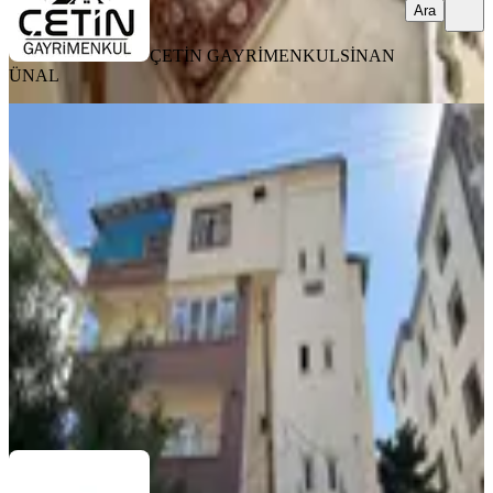
Ara
ÇETİN GAYRİMENKUL
SİNAN
ÜNAL
MANZARALI
Germenicia'dan Kiralık Fatihlerde
Onikişubat Emn.müd.üzeri Daire
Onikişubat, Fatih Mahallesi
3+1
·
170 m²
·
3. Kat
·
01.08.2026
23.000 ₺
Germenicia Gayrimenkul
Celalettin Yarpuz
Ara