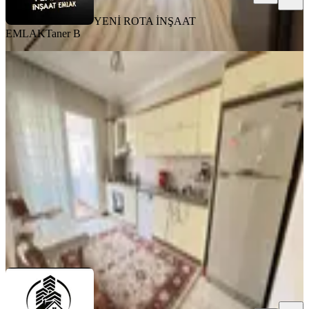
YENİ ROTA İNŞAAT
EMLAK
Taner B
MANZARALI
Çetin Gayrimenkulden Şekerdere
Cadde Üzeri Kiralık 4+1
Onikişubat, Karamanlı Mahallesi
4+1
·
180 m²
·
5. Kat
·
01.08.2026
30.000 ₺
ÇETİN GAYRİMENKUL
SİNAN ÜNAL
Ara