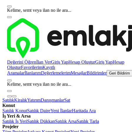
Kelime, semt veya ilan no ile ara...
Değerini Öğren
İlan Ver
Giriş Yap
Hesap Oluştur
Giriş Yap
Hesap
Oluştur
Favorilerim
Kayıtlı
Aramalar
İlanlarım
Değerlemelerim
Mesajlar
Bildirimler
Geri Bildirim
Kelime, semt veya ilan no ile ara...
Satılık
Kiralık
Yatırım
Danışmanlar
Sat
Konut
Satılık Konut
Satılık Daire
Yeni İlanlar
Haritada Ara
İş Yeri & Arsa
Satılık İş Yeri
Satılık Dükkan
Satılık Arsa
Satılık Tarla
Projeler
Tüm Projeler
Ankara Konut Projeleri
Yeni Projeler