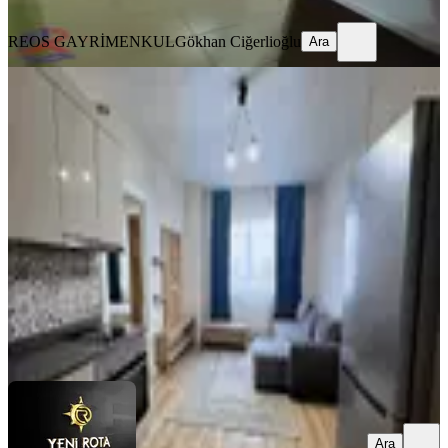
Ara
REOS GAYRİMENKUL
Gökhan Ciğerlioğlu
Ara
MANZARALI
Bornova Konutları-full-lüks Eşyalı-
kiralık 2+0 Daire
Onikişubat, Üngüt Mahallesi
2+0
·
95 m²
·
4. Kat
·
01.08.2026
23.000 ₺
YENİ ROTA İNŞAAT EMLAK
Taner B
Ara
Ara