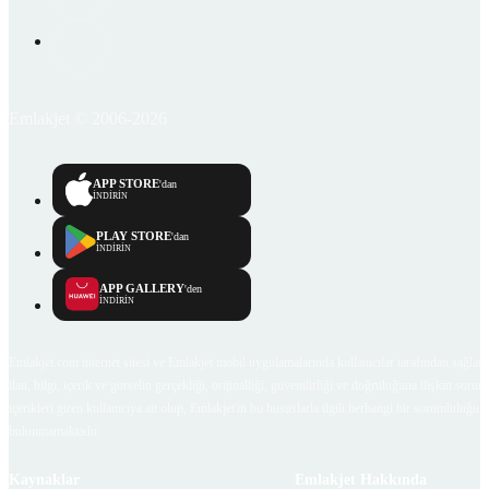
Emlakjet © 2006-2026
APP STORE
'dan
İNDİRİN
PLAY STORE
'dan
İNDİRİN
APP GALLERY
'den
İNDİRİN
Emlakjet.com internet sitesi ve Emlakjet mobil uygulamalarında kullanıcılar tarafından sağlana
ilan, bilgi, içerik ve görselin gerçekliği, orijinalliği, güvenilirliği ve doğruluğuna ilişkin soru
içerikleri giren kullanıcıya ait olup, Emlakjet'in bu hususlarla ilgili herhangi bir sorumluluğu
bulunmamaktadır.
Kaynaklar
Emlakjet Hakkında