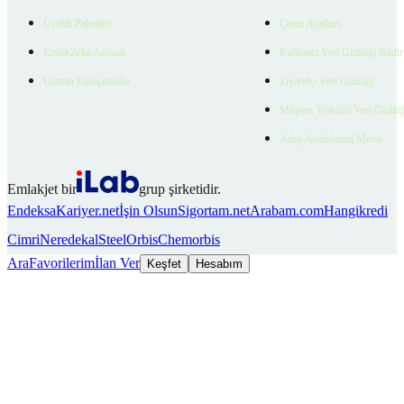
Üyelik Paketleri
Çerez Ayarları
EmlakZeka Asistan
Kullanıcı Veri Gizliliği Bildi
Uzman Danışmanlar
Ziyaretçi Veri Gizliliği
Müşteri Yetkilisi Veri Gizlili
Aday Aydınlatma Metni
Emlakjet bir
grup şirketidir.
Endeksa
Kariyer.net
İşin Olsun
Sigortam.net
Arabam.com
Hangikredi
Cimri
Neredekal
SteelOrbis
Chemorbis
Ara
Favorilerim
İlan Ver
Keşfet
Hesabım