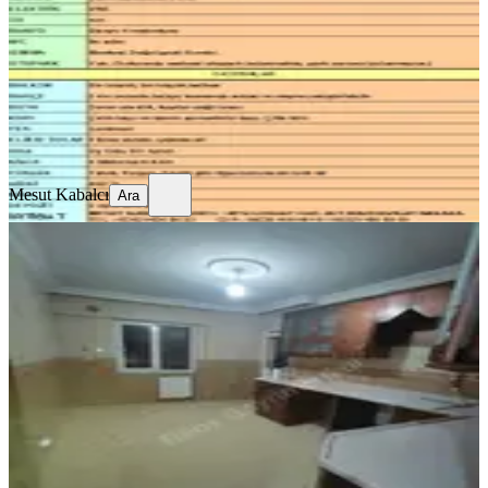
3+1
·
140 m²
·
Bodrum Kat
·
03.08.2026
20.000 ₺
Mesut Kabalcı
Ara
Mesut Kabalcı
Ara
SİTE İÇİ
Reos Gayrimenkul'den Kiralık 4+1
Daire
Onikişubat, Şehit Abdullah Çavuş Mahallesi
4+1
·
240 m²
·
4. Kat
·
01.08.2026
23.000 ₺
REOS GAYRİMENKUL
Gökhan Ciğerlioğlu