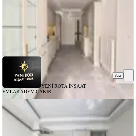
40.000 ₺
YENİ ROTA İNŞAAT EMLAK
ADEM ÇAKIR
Ara
Ara
YENİ ROTA İNŞAAT
EMLAK
ADEM ÇAKIR
EŞYALI
Rota'dan Üniversite Karşısı Geniş Ve
Kullanışlı Eşyalı Kirlk 1+1
Onikişubat, Maarif Mahallesi