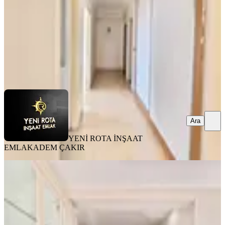
20.000 ₺
YENİ ROTA İNŞAAT EMLAK
ADEM ÇAKIR
Ara
Ara
YENİ ROTA İNŞAAT
EMLAK
ADEM ÇAKIR
YENİ
Yeni Rota'dan Mevsim Sitesi
Civarında Kiralık Lüks 4+1 Daire
Onikişubat, Yamaçtepe Mahallesi
4+1
·
205 m²
·
3. Kat
·
03.08.2026