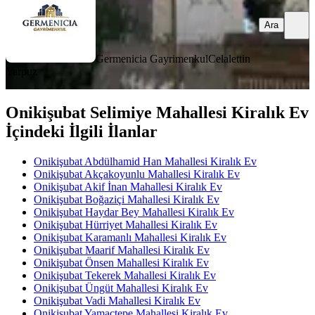
Ara
Germenicia Gayrimenkul
Celalettin
Yarpuz
Onikişubat Selimiye Mahallesi Kiralık Ev
İçindeki İlgili İlanlar
Onikişubat Abdülhamid Han Mahallesi Kiralık Ev
Onikişubat Akçakoyunlu Mahallesi Kiralık Ev
Onikişubat Akif İnan Mahallesi Kiralık Ev
Onikişubat Boğaziçi Mahallesi Kiralık Ev
Onikişubat Haydar Bey Mahallesi Kiralık Ev
Onikişubat Hürriyet Mahallesi Kiralık Ev
Onikişubat Karamanlı Mahallesi Kiralık Ev
Onikişubat Maarif Mahallesi Kiralık Ev
Onikişubat Önsen Mahallesi Kiralık Ev
Onikişubat Tekerek Mahallesi Kiralık Ev
Onikişubat Üngüt Mahallesi Kiralık Ev
Onikişubat Vadi Mahallesi Kiralık Ev
Onikişubat Yamaçtepe Mahallesi Kiralık Ev