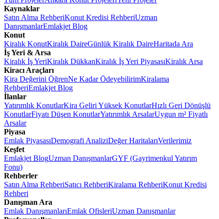
Kaynaklar
Satın Alma Rehberi
Konut Kredisi Rehberi
Uzman
Danışmanlar
Emlakjet Blog
Konut
Kiralık Konut
Kiralık Daire
Günlük Kiralık Daire
Haritada Ara
İş Yeri & Arsa
Kiralık İş Yeri
Kiralık Dükkan
Kiralık İş Yeri Piyasası
Kiralık Arsa
Kiracı Araçları
Kira Değerini Öğren
Ne Kadar Ödeyebilirim
Kiralama
Rehberi
Emlakjet Blog
İlanlar
Yatırımlık Konutlar
Kira Geliri Yüksek Konutlar
Hızlı Geri Dönüşlü
Konutlar
Fiyatı Düşen Konutlar
Yatırımlık Arsalar
Uygun m² Fiyatlı
Arsalar
Piyasa
Emlak Piyasası
Demografi Analizi
Değer Haritaları
Verilerimiz
Keşfet
Emlakjet Blog
Uzman Danışmanlar
GYF (Gayrimenkul Yatırım
Fonu)
Rehberler
Satın Alma Rehberi
Satıcı Rehberi
Kiralama Rehberi
Konut Kredisi
Rehberi
Danışman Ara
Emlak Danışmanları
Emlak Ofisleri
Uzman Danışmanlar