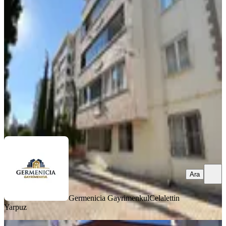
Kiralık 3+1 Daire
Onikişubat, Hürriyet Mahallesi
3+1
·
125 m²
·
Düz Giriş (Zemin)
·
06.08.2026
19.500 ₺
Germenicia Gayrimenkul
Celalettin Yarpuz
Ara
Ara
Germenicia Gayrimenkul
Celalettin
Yarpuz
YENİ