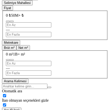
Selimiye Mahallesi
Fiyat
0 ₺
50M+ ₺
—
Metrekare
Brüt m²
Net m²
0 m²
1B+ m²
—
Arama Kelimesi
Otomatik ara
İlan olmayan seçenekleri gizle