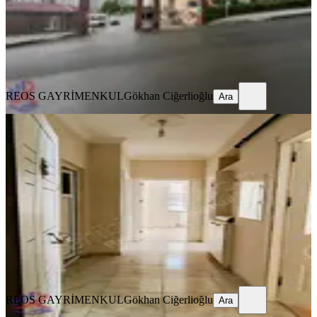
31.500 ₺
REOS GAYRİMENKUL
Gökhan Ciğerlioğlu
Ara
REOS GAYRİMENKUL
Gökhan Ciğerlioğlu
Ara
YENİ
Reos Tan 2+1 Kiralık Abdülhamitte
Onikişubat, Abdülhamid Han Mahallesi
2+1
·
100 m²
·
5. Kat
·
05.08.2026
18.000 ₺
REOS GAYRİMENKUL
Gökhan Ciğerlioğlu
Ara
REOS GAYRİMENKUL
Gökhan Ciğerlioğlu
Ara