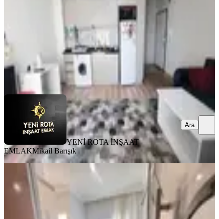
1+1
·
50 m²
·
5. Kat
·
03.08.2026
18.000 ₺
YENİ ROTA İNŞAAT EMLAK
Mikail Barışık
Ara
Ara
YENİ ROTA İNŞAAT
EMLAK
Mikail Barışık
MANZARALI
Yeni Rota'dan Üniversite Civarı
Eşyalı 2+0 Kiralık Daire
Onikişubat, Maarif Mahallesi