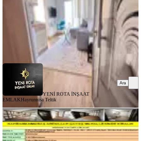
2+0
·
65 m²
·
5. Kat
·
03.08.2026
23.000 ₺
YENİ ROTA İNŞAAT EMLAK
Hayrunnisa Teltik
Ara
Ara
YENİ ROTA İNŞAAT
EMLAK
Hayrunnisa Teltik
BALKONLU
Kahramanmaraş Ş.abdullah Çavuş
Mahallesinde Kiralık
Onikişubat, Şehit Abdullah Çavuş Mahallesi