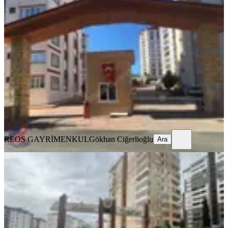
Reos Gayrimenkulden İpeksaray
Sitesinde 200m² Kiralık 5+1
Onikişubat, Boğaziçi Mahallesi
5+1
·
250 m²
·
11. Kat
·
05.08.2026
41.500 ₺
REOS GAYRİMENKUL
Gökhan Ciğerlioğlu
Ara
REOS GAYRİMENKUL
Gökhan Ciğerlioğlu
Ara
YENİ
Reos Gayrimenkul'den Mimoza
Sitesinde 200m² Kiralık 4+1
Onikişubat, Tekerek Mahallesi
4+1
·
220 m²
·
5. Kat
·
05.08.2026