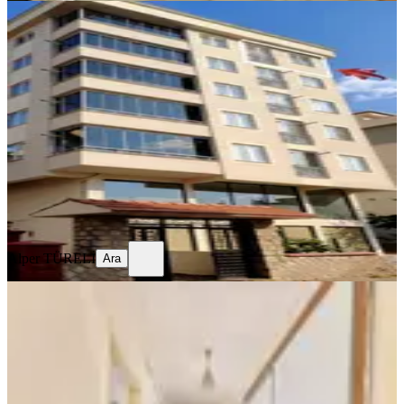
YENİ
Sahibinden Memura Dağ Manzaralı
Temiz 1+1 Daire
Onikişubat, Yunus Emre Mahallesi
1+1
·
40 m²
·
5. Kat
·
05.08.2026
18.500 ₺
Alper TÜRELİ
Ara
Alper TÜRELİ
Ara
YENİ
Yeni Rota'dan Boğaziçi Mahallesi
Kiralık 3 +1 Daire
Onikişubat, Boğaziçi Mahallesi
3+1
·
155 m²
·
4. Kat
·
04.08.2026