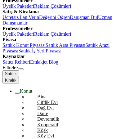
Profesyoneller
Üyelik Paketleri
Reklam Çözümleri
Satış & Kiralama
Ücretsiz İlan Verin
Değerini Öğren
Danışman Bul
Uzman
Danışmanlar
Profesyoneller
Üyelik Paketleri
Reklam Çözümleri
Piyasa
Satılık Konut Piyasası
Satılık Arsa Piyasası
Satılık Arazi
Piyasası
Satılık İş Yeri Piyasası
Kaynaklar
Satıcı Rehberi
Emlakjet Blog
Filtrele
3
Satılık
Kiralık
Konut
Bina
Çiftlik Evi
Dağ Evi
Daire
Devremülk
Kooperatif
Köşk
Köy Evi