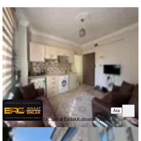
YENİ
Hurda Cafe Civarı Kiralık 2+0 Daire
Onikişubat, Vadi Mahallesi
2+0
·
75 m²
·
4. Kat
·
07.08.2026
20.000 ₺
Erc Inşaat Emlak
Kahraman Erinci
Ara
Ara
Erc Inşaat Emlak
Kahraman Erinci
YENİ
Germenıcıa'dan Hürriyet Mh.de