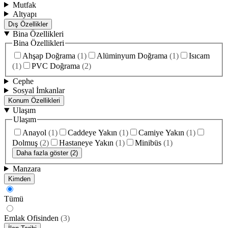
Mutfak
Altyapı
Dış Özellikler
Bina Özellikleri
Bina Özellikleri
Ahşap Doğrama
(
1
)
Alüminyum Doğrama
(
1
)
Isıcam
(
1
)
PVC Doğrama
(
2
)
Cephe
Sosyal İmkanlar
Konum Özellikleri
Ulaşım
Ulaşım
Anayol
(
1
)
Caddeye Yakın
(
1
)
Camiye Yakın
(
1
)
Dolmuş
(
2
)
Hastaneye Yakın
(
1
)
Minibüs
(
1
)
Daha fazla göster (2)
Manzara
Kimden
Tümü
Emlak Ofisinden
(
3
)