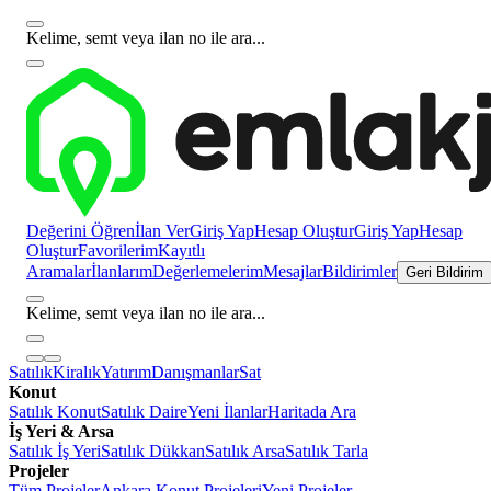
Kelime, semt veya ilan no ile ara...
Değerini Öğren
İlan Ver
Giriş Yap
Hesap Oluştur
Giriş Yap
Hesap
Oluştur
Favorilerim
Kayıtlı
Aramalar
İlanlarım
Değerlemelerim
Mesajlar
Bildirimler
Geri Bildirim
Kelime, semt veya ilan no ile ara...
Satılık
Kiralık
Yatırım
Danışmanlar
Sat
Konut
Satılık Konut
Satılık Daire
Yeni İlanlar
Haritada Ara
İş Yeri & Arsa
Satılık İş Yeri
Satılık Dükkan
Satılık Arsa
Satılık Tarla
Projeler
Tüm Projeler
Ankara Konut Projeleri
Yeni Projeler