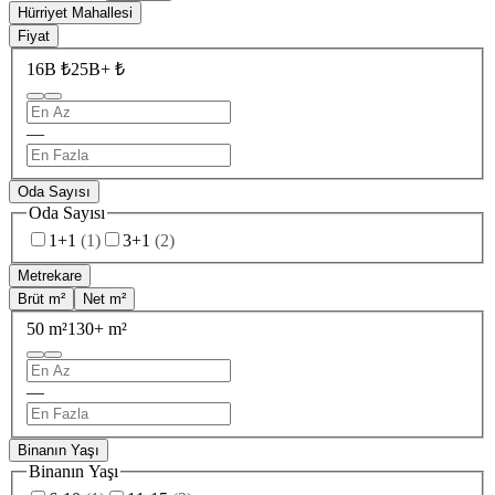
Hürriyet Mahallesi
Fiyat
16B ₺
25B+ ₺
—
Oda Sayısı
Oda Sayısı
1+1
(
1
)
3+1
(
2
)
Metrekare
Brüt m²
Net m²
50 m²
130+ m²
—
Binanın Yaşı
Binanın Yaşı