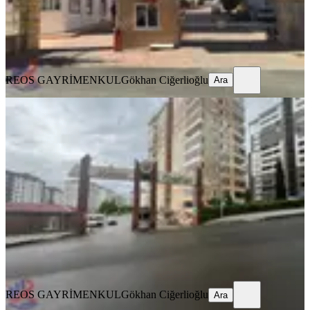
REOS GAYRİMENKUL
Gökhan Ciğerlioğlu
Ara
REOS GAYRİMENKUL
Gökhan Ciğerlioğlu
Ara
YENİ
Reos Gayrimenkul'den Mimoza
Sitesinde 200m² Kiralık 4+1
Onikişubat, Tekerek Mahallesi
4+1
·
220 m²
·
5. Kat
·
05.08.2026
31.500 ₺
REOS GAYRİMENKUL
Gökhan Ciğerlioğlu
Ara
REOS GAYRİMENKUL
Gökhan Ciğerlioğlu
Ara