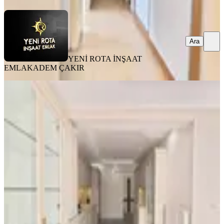
Ara
YENİ ROTA İNŞAAT
EMLAK
ADEM ÇAKIR
YENİ
Yeni Rota'dan Mevsim Sitesi
Civarında Kiralık Lüks 4+1 Daire
Onikişubat, Yamaçtepe Mahallesi
4+1
·
205 m²
·
3. Kat
·
03.08.2026
40.000 ₺
YENİ ROTA İNŞAAT EMLAK
ADEM ÇAKIR