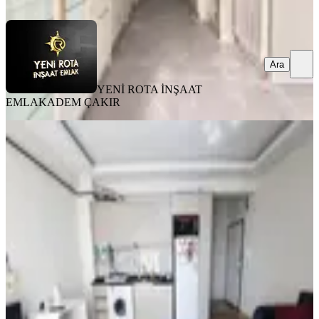
Ara
Ara
YENİ ROTA İNŞAAT
EMLAK
ADEM ÇAKIR
EŞYALI
Rota'dan Üniversite Karşısı Geniş Ve
Kullanışlı Eşyalı Kirlk 1+1
Onikişubat, Maarif Mahallesi
1+1
·
50 m²
·
5. Kat
·
03.08.2026
18.000 ₺
YENİ ROTA İNŞAAT EMLAK
Mikail Barışık