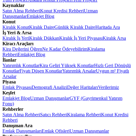
Kaynaklar
Satın Alma Rehberi
Konut Kredisi Rehberi
Uzman
Danışmanlar
Emlakjet Blog
Konut
Kiralık Konut
Kiralık Daire
Günlük Kiralık Daire
Haritada Ara
İş Yeri & Arsa
Kiralık İş Yeri
Kiralık Dükkan
Kiralık İş Yeri Piyasası
Kiralık Arsa
Kiracı Araçları
Kira Değerini Öğren
Ne Kadar Ödeyebilirim
Kiralama
Rehberi
Emlakjet Blog
İlanlar
Yatırımlık Konutlar
Kira Geliri Yüksek Konutlar
Hızlı Geri Dönüşlü
Konutlar
Fiyatı Düşen Konutlar
Yatırımlık Arsalar
Uygun m² Fiyatlı
Arsalar
Piyasa
Emlak Piyasası
Demografi Analizi
Değer Haritaları
Verilerimiz
Keşfet
Emlakjet Blog
Uzman Danışmanlar
GYF (Gayrimenkul Yatırım
Fonu)
Rehberler
Satın Alma Rehberi
Satıcı Rehberi
Kiralama Rehberi
Konut Kredisi
Rehberi
Danışman Ara
Emlak Danışmanları
Emlak Ofisleri
Uzman Danışmanlar