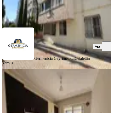
Germenicia Gayrimenkul
Celalettin Yarpuz
Ara
Ara
Germenicia Gayrimenkul
Celalettin
Yarpuz
MANZARALI
Yeni Rota Emlaktan Hürriyet
Mahallesi'nde Kiralık 3+1 Daire
Onikişubat, Hürriyet Mahallesi
3+1
·
130 m²
·
2. Kat
·
31.07.2026
25.000 ₺