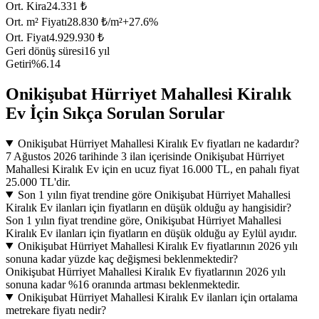
Ort. Kira
24.331 ₺
Ort. m² Fiyatı
28.830 ₺/m²
+
27.6
%
Ort. Fiyat
4.929.930 ₺
Geri dönüş süresi
16 yıl
Getiri
%6.14
Onikişubat Hürriyet Mahallesi Kiralık
Ev İçin Sıkça Sorulan Sorular
Onikişubat Hürriyet Mahallesi Kiralık Ev fiyatları ne kadardır?
7 Ağustos 2026 tarihinde 3 ilan içerisinde Onikişubat Hürriyet
Mahallesi Kiralık Ev için en ucuz fiyat 16.000 TL, en pahalı fiyat
25.000 TL'dir.
Son 1 yılın fiyat trendine göre Onikişubat Hürriyet Mahallesi
Kiralık Ev ilanları için fiyatların en düşük olduğu ay hangisidir?
Son 1 yılın fiyat trendine göre, Onikişubat Hürriyet Mahallesi
Kiralık Ev ilanları için fiyatların en düşük olduğu ay Eylül ayıdır.
Onikişubat Hürriyet Mahallesi Kiralık Ev fiyatlarının 2026 yılı
sonuna kadar yüzde kaç değişmesi beklenmektedir?
Onikişubat Hürriyet Mahallesi Kiralık Ev fiyatlarının 2026 yılı
sonuna kadar %16 oranında artması beklenmektedir.
Onikişubat Hürriyet Mahallesi Kiralık Ev ilanları için ortalama
metrekare fiyatı nedir?