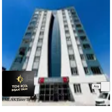
Kiralık Eşyalı 1+1 Daire
Onikişubat, Abdülhamid Han Mahallesi
1+1
·
45 m²
·
9. Kat
·
01.08.2026
15.000 ₺
YENİ ROTA İNŞAAT EMLAK
Taner B
Ara
Ara
YENİ ROTA İNŞAAT
EMLAK
Taner B