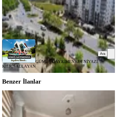
GÜMÜŞ GAYRİMENKUL
NİYAZİ KILIÇSALLAYAN
Ara
Ara
GÜMÜŞ GAYRİMENKUL
NİYAZİ
KILIÇSALLAYAN
Benzer İlanlar
YENİ
Hurda Cafe Civarı Kiralık 2+0 Daire
Onikişubat, Vadi Mahallesi
2+0
·
75 m²
·
4. Kat
·
07.08.2026