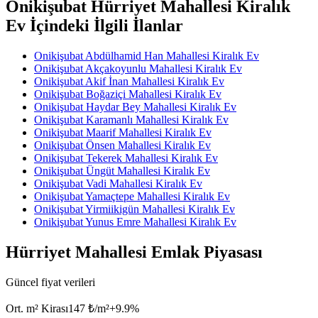
Onikişubat Hürriyet Mahallesi Kiralık
Ev İçindeki İlgili İlanlar
Onikişubat Abdülhamid Han Mahallesi Kiralık Ev
Onikişubat Akçakoyunlu Mahallesi Kiralık Ev
Onikişubat Akif İnan Mahallesi Kiralık Ev
Onikişubat Boğaziçi Mahallesi Kiralık Ev
Onikişubat Haydar Bey Mahallesi Kiralık Ev
Onikişubat Karamanlı Mahallesi Kiralık Ev
Onikişubat Maarif Mahallesi Kiralık Ev
Onikişubat Önsen Mahallesi Kiralık Ev
Onikişubat Tekerek Mahallesi Kiralık Ev
Onikişubat Üngüt Mahallesi Kiralık Ev
Onikişubat Vadi Mahallesi Kiralık Ev
Onikişubat Yamaçtepe Mahallesi Kiralık Ev
Onikişubat Yirmiikigün Mahallesi Kiralık Ev
Onikişubat Yunus Emre Mahallesi Kiralık Ev
Hürriyet Mahallesi Emlak Piyasası
Güncel fiyat verileri
Ort. m² Kirası
147 ₺/m²
+
9.9
%