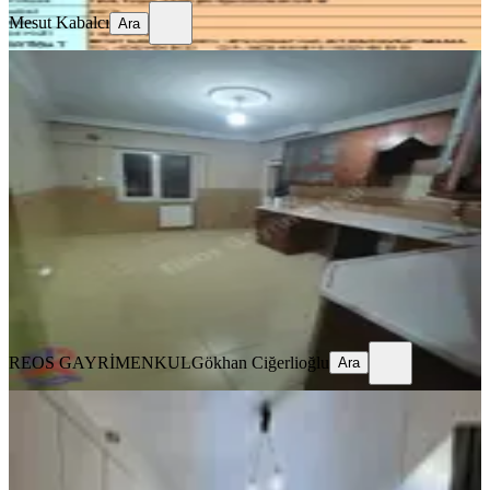
Mesut Kabalcı
Ara
SİTE İÇİ
Reos Gayrimenkul'den Kiralık 4+1
Daire
Onikişubat, Şehit Abdullah Çavuş Mahallesi
4+1
·
240 m²
·
4. Kat
·
01.08.2026
23.000 ₺
REOS GAYRİMENKUL
Gökhan Ciğerlioğlu
Ara
REOS GAYRİMENKUL
Gökhan Ciğerlioğlu
Ara
MANZARALI
Bornova Konutları-full-lüks Eşyalı-
kiralık 2+0 Daire
Onikişubat, Üngüt Mahallesi