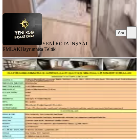
Ara
Ara
YENİ ROTA İNŞAAT
EMLAK
Hayrunnisa Teltik
BALKONLU
Kahramanmaraş Ş.abdullah Çavuş
Mahallesinde Kiralık
Onikişubat, Şehit Abdullah Çavuş Mahallesi
3+1
·
140 m²
·
Bodrum Kat
·
03.08.2026
20.000 ₺
Mesut Kabalcı
Ara