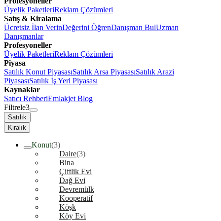
Profesyoneller
Üyelik Paketleri
Reklam Çözümleri
Satış & Kiralama
Ücretsiz İlan Verin
Değerini Öğren
Danışman Bul
Uzman
Danışmanlar
Profesyoneller
Üyelik Paketleri
Reklam Çözümleri
Piyasa
Satılık Konut Piyasası
Satılık Arsa Piyasası
Satılık Arazi
Piyasası
Satılık İş Yeri Piyasası
Kaynaklar
Satıcı Rehberi
Emlakjet Blog
Filtrele
3
Satılık
Kiralık
Konut
(3)
Daire
(3)
Bina
Çiftlik Evi
Dağ Evi
Devremülk
Kooperatif
Köşk
Köy Evi