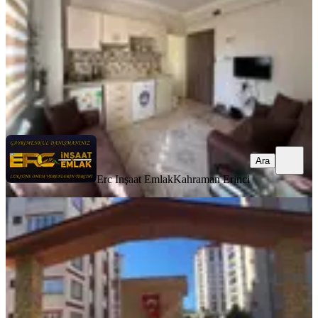
20.000 ₺
Erc Inşaat Emlak
Kahraman Erinci
Ara
Ara
Erc Inşaat Emlak
Kahraman Erinci
YENİ
Reos Gayrimenkulden İpeksaray
Sitesinde 200m² Kiralık 5+1
Onikişubat, Boğaziçi Mahallesi
5+1
·
250 m²
·
11. Kat
·
05.08.2026
41.500 ₺