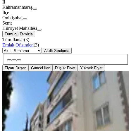
İl
Kahramanmaraş
İlçe
Onikişubat
Semt
Hürriyet Mahallesi
Tümünü Temizle
Tüm İlanlar
(
3
)
Emlak Ofisinden
(
3
)
Akıllı Sıralama
Fiyatı Düşen
Güncel İlan
Düşük Fiyat
Yüksek Fiyat
YENİ
Germenıcıa'dan Hürriyet Mh.de
Kiralık 3+1 Daire
Onikişubat, Hürriyet Mahallesi
3+1
·
125 m²
·
Düz Giriş (Zemin)
·
06.08.2026
19.500 ₺