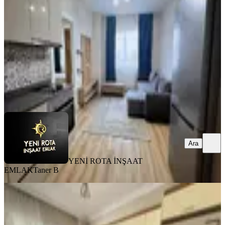
2+0
·
95 m²
·
4. Kat
·
01.08.2026
23.000 ₺
YENİ ROTA İNŞAAT EMLAK
Taner B
Ara
Ara
YENİ ROTA İNŞAAT
EMLAK
Taner B
MANZARALI
Çetin Gayrimenkulden Şekerdere
Cadde Üzeri Kiralık 4+1