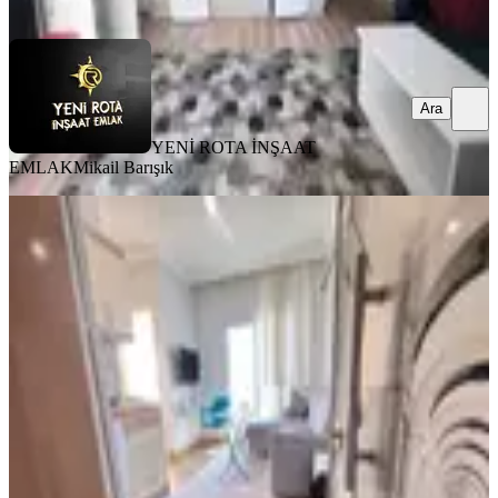
Ara
Ara
YENİ ROTA İNŞAAT
EMLAK
Mikail Barışık
MANZARALI
Yeni Rota'dan Üniversite Civarı
Eşyalı 2+0 Kiralık Daire
Onikişubat, Maarif Mahallesi
2+0
·
65 m²
·
5. Kat
·
03.08.2026
23.000 ₺
YENİ ROTA İNŞAAT EMLAK
Hayrunnisa Teltik