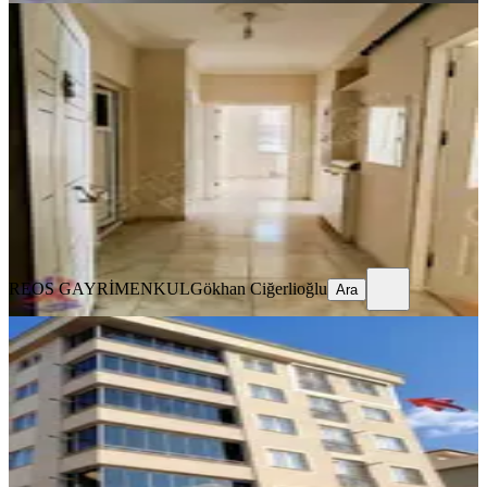
YENİ
Reos Tan 2+1 Kiralık Abdülhamitte
Onikişubat, Abdülhamid Han Mahallesi
2+1
·
100 m²
·
5. Kat
·
05.08.2026
18.000 ₺
REOS GAYRİMENKUL
Gökhan Ciğerlioğlu
Ara
REOS GAYRİMENKUL
Gökhan Ciğerlioğlu
Ara
YENİ
Sahibinden Memura Dağ Manzaralı
Temiz 1+1 Daire
Onikişubat, Yunus Emre Mahallesi
1+1
·
40 m²
·
5. Kat
·
05.08.2026