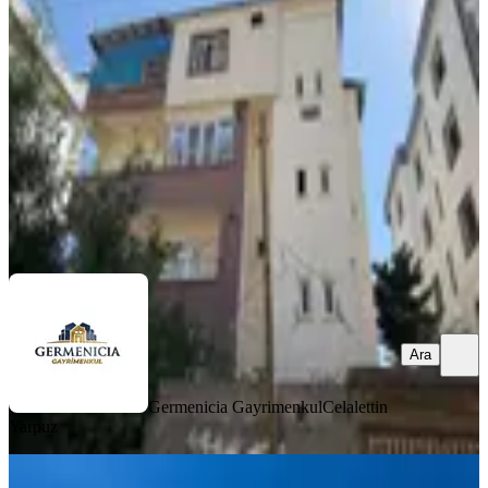
Onikişubat, Fatih Mahallesi
3+1
·
170 m²
·
3. Kat
·
01.08.2026
23.000 ₺
Germenicia Gayrimenkul
Celalettin Yarpuz
Ara
Ara
Germenicia Gayrimenkul
Celalettin
Yarpuz
EŞYALI
Yeni Rota'dan Abdulhamit Mah.