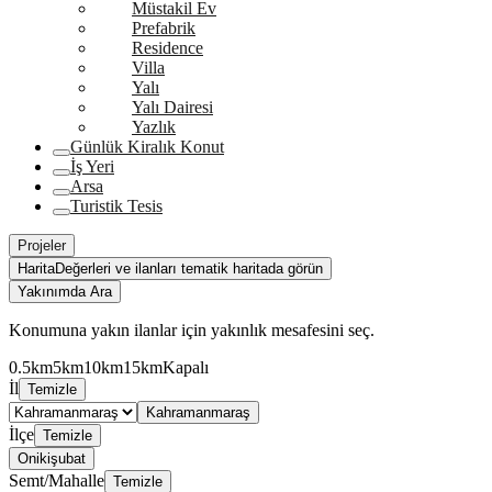
Müstakil Ev
Prefabrik
Residence
Villa
Yalı
Yalı Dairesi
Yazlık
Günlük Kiralık Konut
İş Yeri
Arsa
Turistik Tesis
Projeler
Harita
Değerleri ve ilanları tematik haritada görün
Yakınımda Ara
Konumuna yakın ilanlar için yakınlık mesafesini seç.
0.5km
5km
10km
15km
Kapalı
İl
Temizle
Kahramanmaraş
İlçe
Temizle
Onikişubat
Semt/Mahalle
Temizle