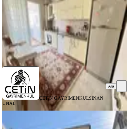
Onikişubat, Karamanlı Mahallesi
4+1
·
180 m²
·
5. Kat
·
01.08.2026
30.000 ₺
ÇETİN GAYRİMENKUL
SİNAN ÜNAL
Ara
Ara
ÇETİN GAYRİMENKUL
SİNAN
ÜNAL
MANZARALI
Germenicia'dan Kiralık Fatihlerde
Onikişubat Emn.müd.üzeri Daire