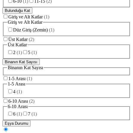
6-10
(
1
)
11-15
(
2
)
Bulunduğu Kat
Giriş ve Alt Katlar
(
1
)
Giriş ve Alt Katlar
Düz Giriş (Zemin)
(
1
)
Üst Katlar
(
2
)
Üst Katlar
2
(
1
)
5
(
1
)
Binanın Kat Sayısı
Binanın Kat Sayısı
1-5 Arası
(
1
)
1-5 Arası
4
(
1
)
6-10 Arası
(
2
)
6-10 Arası
6
(
1
)
7
(
1
)
Eşya Durumu