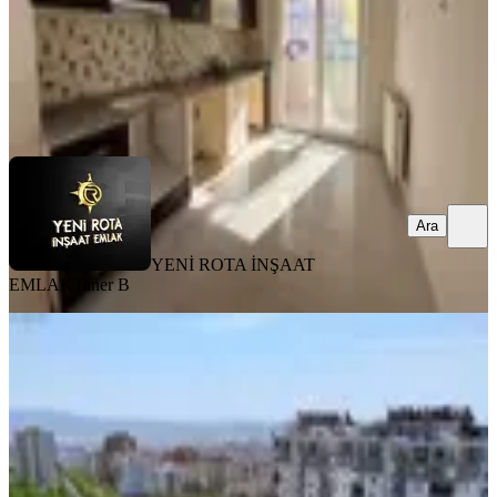
YENİ ROTA İNŞAAT EMLAK
Taner B
Ara
Ara
YENİ ROTA İNŞAAT
EMLAK
Taner B
EŞYALI
%
6
Hürriyet Mah. Ana Cadde Üzeri
Kiralık 1+1 Eşyalı Klimalı Daire
Onikişubat, Hürriyet Mahallesi
1+1
·
50 m²
·
5. Kat
·
18.07.2026
16.000 ₺
17.000 ₺