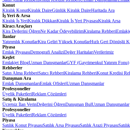
Konut
Kiralık Konut
Kiralık Daire
Günlük Kiralık Daire
Haritada Ara
İş Yeri & Arsa
Kiralık İş Yeri
Kiralık Dükkan
Kiralık İş Yeri Piyasası
Kiralık Arsa
Kiracı Araçları
Kira Değerini Öğren
Ne Kadar Ödeyebilirim
Kiralama Rehberi
Emlakj
İlanlar
Yatırımlık Konutlar
Kira Geliri Yüksek Konutlar
Hızlı Geri Dönüşlü K
Piyasa
Emlak Piyasası
Demografi Analizi
Değer Haritaları
Verilerimiz
Keşfet
Emlakjet Blog
Uzman Danışmanlar
GYF (Gayrimenkul Yatırım Fonu)
Rehberler
Satın Alma Rehberi
Satıcı Rehberi
Kiralama Rehberi
Konut Kredisi Re
Danışman Ara
Emlak Danışmanları
Emlak Ofisleri
Uzman Danışmanlar
Profesyoneller
Üyelik Paketleri
Reklam Çözümleri
Satış & Kiralama
Ücretsiz İlan Verin
Değerini Öğren
Danışman Bul
Uzman Danışmanlar
Profesyoneller
Üyelik Paketleri
Reklam Çözümleri
Piyasa
Satılık Konut Piyasası
Satılık Arsa Piyasası
Satılık Arazi Piyasası
Satılı