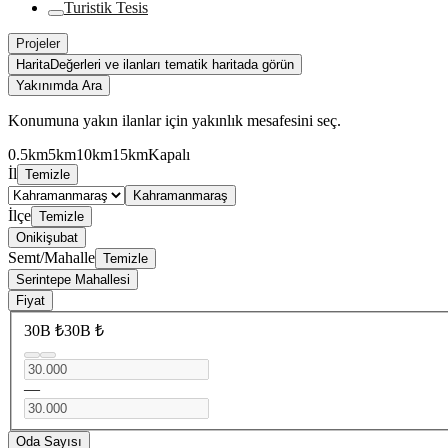
Turistik Tesis
Projeler
Harita
Değerleri ve ilanları tematik haritada görün
Yakınımda Ara
Konumuna yakın ilanlar için yakınlık mesafesini seç.
0.5km
5km
10km
15km
Kapalı
İl
Temizle
Kahramanmaraş
İlçe
Temizle
Onikişubat
Semt/Mahalle
Temizle
Serintepe Mahallesi
Fiyat
30B ₺
30B ₺
—
Oda Sayısı