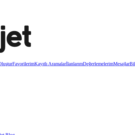
luştur
Favorilerim
Kayıtlı Aramalar
İlanlarım
Değerlemelerim
Mesajlar
Bi
et Blog