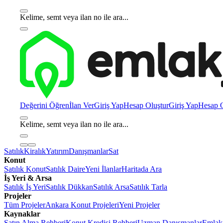
Kelime, semt veya ilan no ile ara...
Değerini Öğren
İlan Ver
Giriş Yap
Hesap Oluştur
Giriş Yap
Hesap O
Kelime, semt veya ilan no ile ara...
Satılık
Kiralık
Yatırım
Danışmanlar
Sat
Konut
Satılık Konut
Satılık Daire
Yeni İlanlar
Haritada Ara
İş Yeri & Arsa
Satılık İş Yeri
Satılık Dükkan
Satılık Arsa
Satılık Tarla
Projeler
Tüm Projeler
Ankara Konut Projeleri
Yeni Projeler
Kaynaklar
Satın Alma Rehberi
Konut Kredisi Rehberi
Uzman Danışmanlar
Emlakj