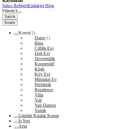
Kaynaklar
Satıcı Rehberi
Emlakjet Blog
Filtrele
3
Satılık
Kiralık
Konut
(1)
Daire
(1)
Bina
Çiftlik Evi
Dağ Evi
Devremülk
Kooperatif
Köşk
Köy Evi
Müstakil Ev
Prefabrik
Residence
Villa
Yalı
Yalı Dairesi
Yazlık
Günlük Kiralık Konut
İş Yeri
Arsa