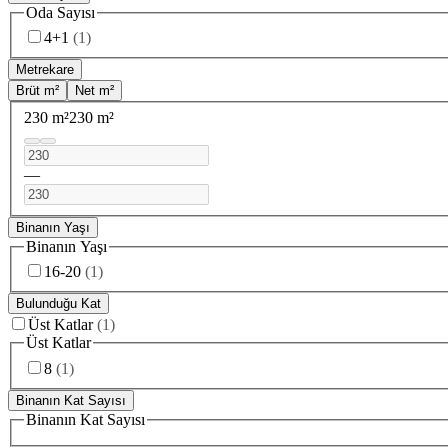
Oda Sayısı
4+1
(
1
)
Metrekare
Brüt m²
Net m²
230 m²
230 m²
—
Binanın Yaşı
Binanın Yaşı
16-20
(
1
)
Bulunduğu Kat
Üst Katlar
(
1
)
Üst Katlar
8
(
1
)
Binanın Kat Sayısı
Binanın Kat Sayısı