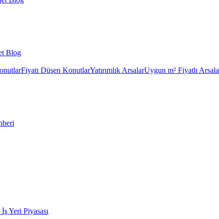
et Blog
onutlar
Fiyatı Düşen Konutlar
Yatırımlık Arsalar
Uygun m² Fiyatlı Arsala
hberi
k İş Yeri Piyasası