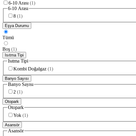
6-10 Arası
(
1
)
6-10 Arası
8
(
1
)
Eşya Durumu
Tümü
Boş
(
1
)
Isıtma Tipi
Isıtma Tipi
Kombi Doğalgaz
(
1
)
Banyo Sayısı
Banyo Sayısı
2
(
1
)
Otopark
Otopark
Yok
(
1
)
Asansör
Asansör