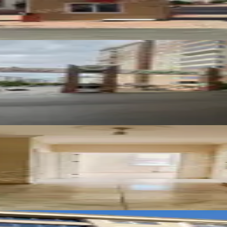
tesinde 200m² Kiralık 4+1
tte
lı Temiz 1+1 Daire