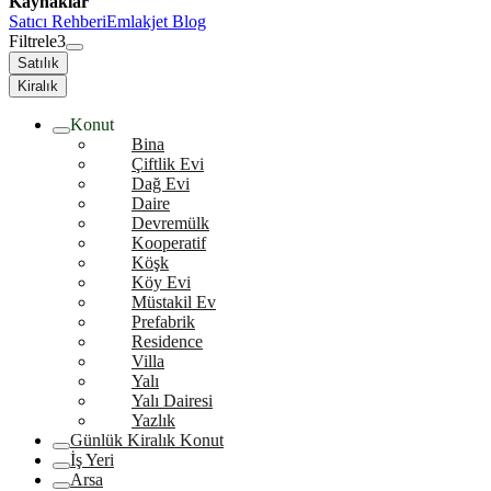
Kaynaklar
Satıcı Rehberi
Emlakjet Blog
Filtrele
3
Satılık
Kiralık
Konut
Bina
Çiftlik Evi
Dağ Evi
Daire
Devremülk
Kooperatif
Köşk
Köy Evi
Müstakil Ev
Prefabrik
Residence
Villa
Yalı
Yalı Dairesi
Yazlık
Günlük Kiralık Konut
İş Yeri
Arsa