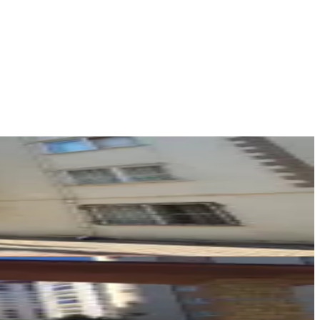
Germenicia Gayrimenkul
Celalettin Yarpuz
Ara
REOS GAYRİMENKUL
Gökhan Ciğerlioğlu
Ara