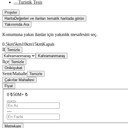
Turistik Tesis
Projeler
Harita
Değerleri ve ilanları tematik haritada görün
Yakınımda Ara
Konumuna yakın ilanlar için yakınlık mesafesini seç.
0.5km
5km
10km
15km
Kapalı
İl
Temizle
Kahramanmaraş
İlçe
Temizle
Onikişubat
Semt/Mahalle
Temizle
Çakırlar Mahallesi
Fiyat
0 ₺
50M+ ₺
—
Metrekare