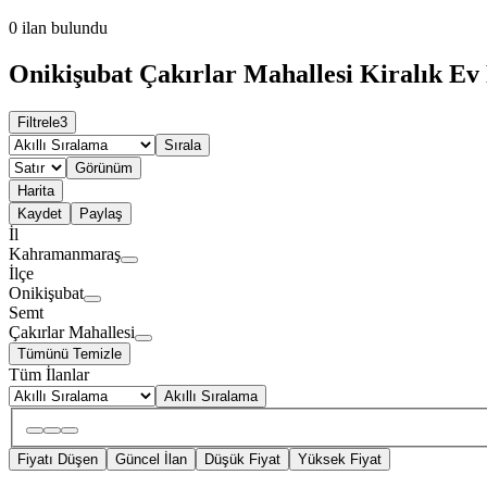
0
ilan bulundu
Onikişubat Çakırlar Mahallesi Kiralık Ev 
Filtrele
3
Sırala
Görünüm
Harita
Kaydet
Paylaş
İl
Kahramanmaraş
İlçe
Onikişubat
Semt
Çakırlar Mahallesi
Tümünü Temizle
Tüm İlanlar
Akıllı Sıralama
Fiyatı Düşen
Güncel İlan
Düşük Fiyat
Yüksek Fiyat