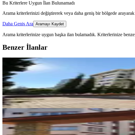
Bu Kriterlere Uygun İlan Bulunamadı
Arama kriterlerinizi değiştirerek veya daha geniş bir bölgede arayarak 
Daha Geniş Ara
Aramayı Kaydet
Arama kriterlerinize uygun başka ilan bulamadık.
Kriterlerinize benzer
Benzer İlanlar
YENİ
Germenıcıa'dan Hürriyet Mh.de 
Onikişubat, Hürriyet Mahallesi
3+1
·
125 m²
·
Düz Giriş (Zemin)
·
06.08.
19.500 ₺
YENİ
Reos Gayrimenkulden İpeksaray 
Onikişubat, Boğaziçi Mahallesi