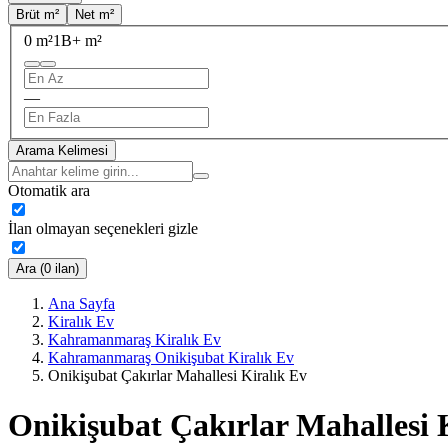
Brüt m²
Net m²
0 m²
1B+ m²
—
Arama Kelimesi
Otomatik ara
İlan olmayan seçenekleri gizle
Ara (0 ilan)
Ana Sayfa
Kiralık Ev
Kahramanmaraş Kiralık Ev
Kahramanmaraş Onikişubat Kiralık Ev
Onikişubat Çakırlar Mahallesi Kiralık Ev
Onikişubat Çakırlar Mahallesi 