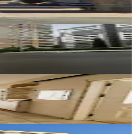
REOS GAYRİMENKUL
Gökhan Ciğerlioğlu
Ara
REOS GAYRİMENKUL
Gökhan Ciğerlioğlu
Ara
Alper TÜRELİ