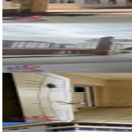
5+1
·
250 m²
·
11. Kat
·
05.08.2026
41.500 ₺
YENİ
Reos Gayrimenkul'den Mimoza Si
Onikişubat, Tekerek Mahallesi
4+1
·
220 m²
·
5. Kat
·
05.08.2026
31.500 ₺
YENİ
Reos Tan 2+1 Kiralık Abdülhami
Onikişubat, Abdülhamid Han Mahallesi
2+1
·
100 m²
·
5. Kat
·
05.08.2026
18.000 ₺
YENİ
Sahibinden Memura Dağ Manzara