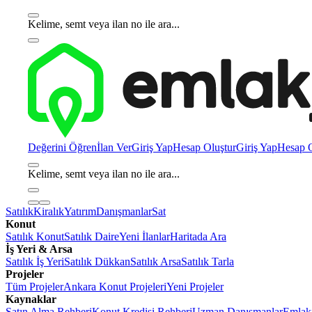
Kelime, semt veya ilan no ile ara...
Değerini Öğren
İlan Ver
Giriş Yap
Hesap Oluştur
Giriş Yap
Hesap O
Kelime, semt veya ilan no ile ara...
Satılık
Kiralık
Yatırım
Danışmanlar
Sat
Konut
Satılık Konut
Satılık Daire
Yeni İlanlar
Haritada Ara
İş Yeri & Arsa
Satılık İş Yeri
Satılık Dükkan
Satılık Arsa
Satılık Tarla
Projeler
Tüm Projeler
Ankara Konut Projeleri
Yeni Projeler
Kaynaklar
Satın Alma Rehberi
Konut Kredisi Rehberi
Uzman Danışmanlar
Emlakj