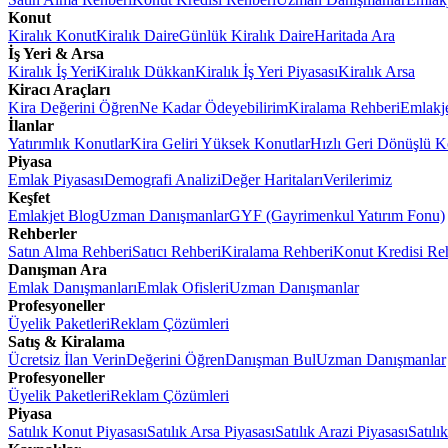
Konut
Kiralık Konut
Kiralık Daire
Günlük Kiralık Daire
Haritada Ara
İş Yeri & Arsa
Kiralık İş Yeri
Kiralık Dükkan
Kiralık İş Yeri Piyasası
Kiralık Arsa
Kiracı Araçları
Kira Değerini Öğren
Ne Kadar Ödeyebilirim
Kiralama Rehberi
Emlakj
İlanlar
Yatırımlık Konutlar
Kira Geliri Yüksek Konutlar
Hızlı Geri Dönüşlü K
Piyasa
Emlak Piyasası
Demografi Analizi
Değer Haritaları
Verilerimiz
Keşfet
Emlakjet Blog
Uzman Danışmanlar
GYF (Gayrimenkul Yatırım Fonu)
Rehberler
Satın Alma Rehberi
Satıcı Rehberi
Kiralama Rehberi
Konut Kredisi Re
Danışman Ara
Emlak Danışmanları
Emlak Ofisleri
Uzman Danışmanlar
Profesyoneller
Üyelik Paketleri
Reklam Çözümleri
Satış & Kiralama
Ücretsiz İlan Verin
Değerini Öğren
Danışman Bul
Uzman Danışmanlar
Profesyoneller
Üyelik Paketleri
Reklam Çözümleri
Piyasa
Satılık Konut Piyasası
Satılık Arsa Piyasası
Satılık Arazi Piyasası
Satılı