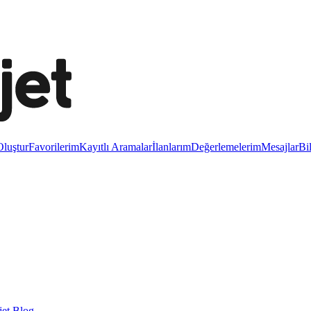
luştur
Favorilerim
Kayıtlı Aramalar
İlanlarım
Değerlemelerim
Mesajlar
Bi
et Blog