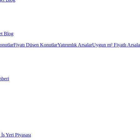
et Blog
onutlar
Fiyatı Düşen Konutlar
Yatırımlık Arsalar
Uygun m² Fiyatlı Arsala
hberi
k İş Yeri Piyasası