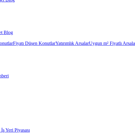
et Blog
onutlar
Fiyatı Düşen Konutlar
Yatırımlık Arsalar
Uygun m² Fiyatlı Arsala
hberi
k İş Yeri Piyasası