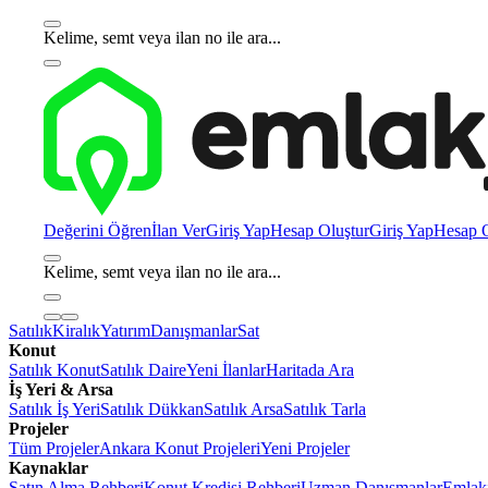
Kelime, semt veya ilan no ile ara...
Değerini Öğren
İlan Ver
Giriş Yap
Hesap Oluştur
Giriş Yap
Hesap O
Kelime, semt veya ilan no ile ara...
Satılık
Kiralık
Yatırım
Danışmanlar
Sat
Konut
Satılık Konut
Satılık Daire
Yeni İlanlar
Haritada Ara
İş Yeri & Arsa
Satılık İş Yeri
Satılık Dükkan
Satılık Arsa
Satılık Tarla
Projeler
Tüm Projeler
Ankara Konut Projeleri
Yeni Projeler
Kaynaklar
Satın Alma Rehberi
Konut Kredisi Rehberi
Uzman Danışmanlar
Emlakj