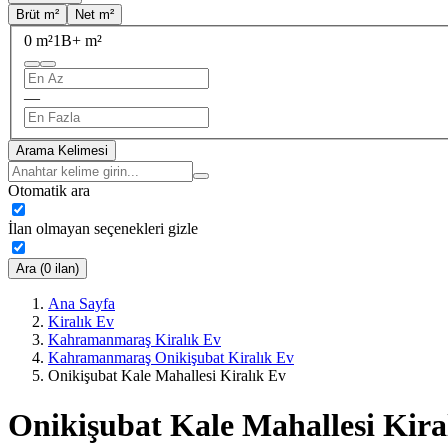
Brüt m²
Net m²
0 m²
1B+ m²
—
Arama Kelimesi
Otomatik ara
İlan olmayan seçenekleri gizle
Ara (0 ilan)
Ana Sayfa
Kiralık Ev
Kahramanmaraş Kiralık Ev
Kahramanmaraş Onikişubat Kiralık Ev
Onikişubat Kale Mahallesi Kiralık Ev
Onikişubat Kale Mahallesi Kira