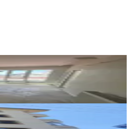
AMAZON GAYRİMENKUL
AMAZON GAYRİMENKUL
Ara
YENİ ROTA İNŞAAT EMLAK
Taner B