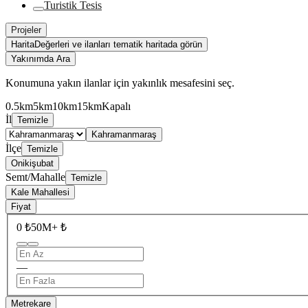
Turistik Tesis
Projeler
Harita
Değerleri ve ilanları tematik haritada görün
Yakınımda Ara
Konumuna yakın ilanlar için yakınlık mesafesini seç.
0.5km
5km
10km
15km
Kapalı
İl
Temizle
Kahramanmaraş
İlçe
Temizle
Onikişubat
Semt/Mahalle
Temizle
Kale Mahallesi
Fiyat
0 ₺
50M+ ₺
—
Metrekare