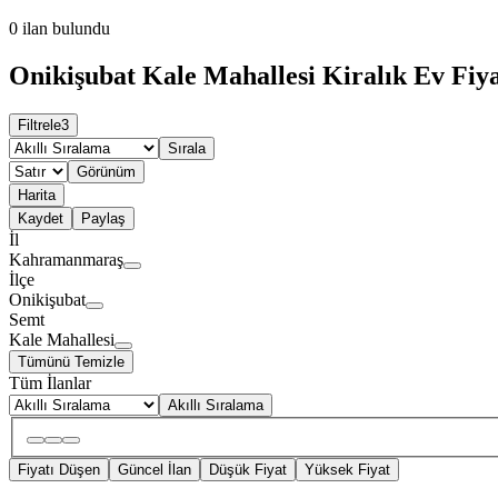
0
ilan bulundu
Onikişubat Kale Mahallesi Kiralık Ev Fiya
Filtrele
3
Sırala
Görünüm
Harita
Kaydet
Paylaş
İl
Kahramanmaraş
İlçe
Onikişubat
Semt
Kale Mahallesi
Tümünü Temizle
Tüm İlanlar
Akıllı Sıralama
Fiyatı Düşen
Güncel İlan
Düşük Fiyat
Yüksek Fiyat