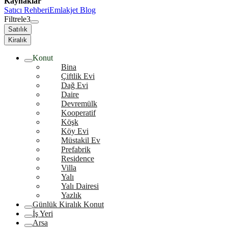
Kaynaklar
Satıcı Rehberi
Emlakjet Blog
Filtrele
3
Satılık
Kiralık
Konut
Bina
Çiftlik Evi
Dağ Evi
Daire
Devremülk
Kooperatif
Köşk
Köy Evi
Müstakil Ev
Prefabrik
Residence
Villa
Yalı
Yalı Dairesi
Yazlık
Günlük Kiralık Konut
İş Yeri
Arsa