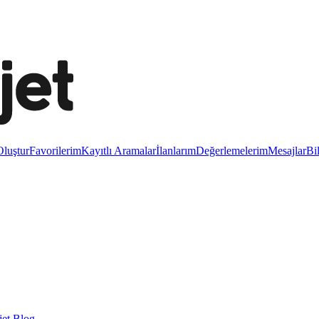
luştur
Favorilerim
Kayıtlı Aramalar
İlanlarım
Değerlemelerim
Mesajlar
Bi
et Blog