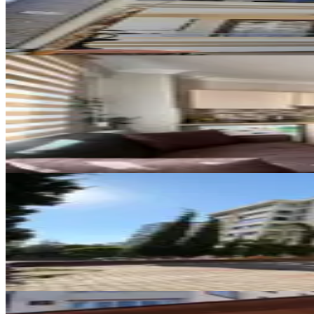
1+1
·
45 m²
·
2. Kat
·
07.08.2026
17.500 ₺
YENİ
Hurda Cafe Civarı Kiralık 2+0 D
Onikişubat, Vadi Mahallesi
2+0
·
75 m²
·
4. Kat
·
07.08.2026
20.000 ₺
YENİ
Germenıcıa'dan Hürriyet Mh.de 
Onikişubat, Hürriyet Mahallesi
3+1
·
125 m²
·
Düz Giriş (Zemin)
·
06.08.
19.500 ₺
YENİ
Reos Gayrimenkulden İpeksaray 