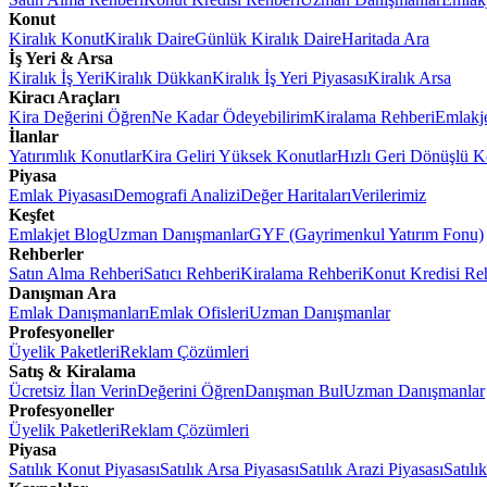
Konut
Kiralık Konut
Kiralık Daire
Günlük Kiralık Daire
Haritada Ara
İş Yeri & Arsa
Kiralık İş Yeri
Kiralık Dükkan
Kiralık İş Yeri Piyasası
Kiralık Arsa
Kiracı Araçları
Kira Değerini Öğren
Ne Kadar Ödeyebilirim
Kiralama Rehberi
Emlakj
İlanlar
Yatırımlık Konutlar
Kira Geliri Yüksek Konutlar
Hızlı Geri Dönüşlü K
Piyasa
Emlak Piyasası
Demografi Analizi
Değer Haritaları
Verilerimiz
Keşfet
Emlakjet Blog
Uzman Danışmanlar
GYF (Gayrimenkul Yatırım Fonu)
Rehberler
Satın Alma Rehberi
Satıcı Rehberi
Kiralama Rehberi
Konut Kredisi Re
Danışman Ara
Emlak Danışmanları
Emlak Ofisleri
Uzman Danışmanlar
Profesyoneller
Üyelik Paketleri
Reklam Çözümleri
Satış & Kiralama
Ücretsiz İlan Verin
Değerini Öğren
Danışman Bul
Uzman Danışmanlar
Profesyoneller
Üyelik Paketleri
Reklam Çözümleri
Piyasa
Satılık Konut Piyasası
Satılık Arsa Piyasası
Satılık Arazi Piyasası
Satılı