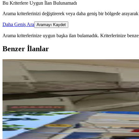
Bu Kriterlere Uygun İlan Bulunamadı
Arama kriterlerinizi değiştirerek veya daha geniş bir bölgede arayarak 
Daha Geniş Ara
Aramayı Kaydet
Arama kriterlerinize uygun başka ilan bulamadık.
Kriterlerinize benzer
Benzer İlanlar
YENİ
Amazon'dan Üngüt Ptt Kavşağı Ar
Onikişubat, Üngüt Mahallesi
4+1
·
150 m²
·
1. Kat
·
08.08.2026
25.000 ₺
YENİ
Yeni Rota'dan Kültür Merkezi Yu
Onikişubat, Necip Fazıl Mahallesi