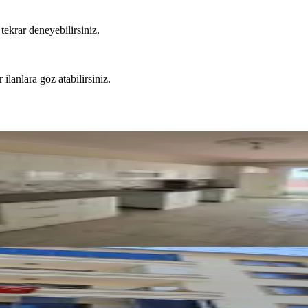
tekrar deneyebilirsiniz.
 ilanlara göz atabilirsiniz.
kası 4+1 Teraslı Kiralık
karısı Kiralık Eşyalı 1+1 Daire