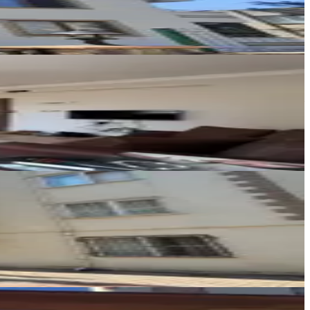
Ara
Erc Inşaat Emlak
Kahraman Erinci
Ara
Germenicia Gayrimenkul
Celalettin Yarpuz
Ara
REOS GAYRİMENKUL
Gökhan Ciğerlioğlu