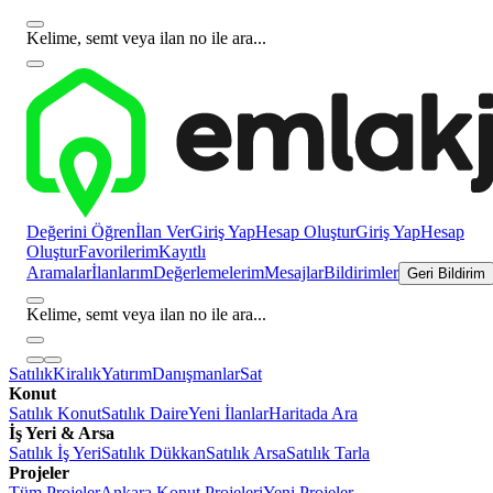
Kelime, semt veya ilan no ile ara...
Değerini Öğren
İlan Ver
Giriş Yap
Hesap Oluştur
Giriş Yap
Hesap
Oluştur
Favorilerim
Kayıtlı
Aramalar
İlanlarım
Değerlemelerim
Mesajlar
Bildirimler
Geri Bildirim
Kelime, semt veya ilan no ile ara...
Satılık
Kiralık
Yatırım
Danışmanlar
Sat
Konut
Satılık Konut
Satılık Daire
Yeni İlanlar
Haritada Ara
İş Yeri & Arsa
Satılık İş Yeri
Satılık Dükkan
Satılık Arsa
Satılık Tarla
Projeler
Tüm Projeler
Ankara Konut Projeleri
Yeni Projeler