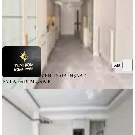
40.000 ₺
YENİ ROTA İNŞAAT EMLAK
ADEM ÇAKIR
Ara
Ara
YENİ ROTA İNŞAAT
EMLAK
ADEM ÇAKIR
EŞYALI
Rota'dan Üniversite Karşısı Geniş Ve
Kullanışlı Eşyalı Kirlk 1+1
Onikişubat, Maarif Mahallesi
1+1
·
50 m²
·
5. Kat
·
03.08.2026