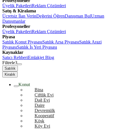
Profesyoneller
Üyelik Paketleri
Reklam Çözümleri
Satış & Kiralama
Ücretsiz İlan Verin
Değerini Öğren
Danışman Bul
Uzman
Danışmanlar
Profesyoneller
Üyelik Paketleri
Reklam Çözümleri
Piyasa
Satılık Konut Piyasası
Satılık Arsa Piyasası
Satılık Arazi
Piyasası
Satılık İş Yeri Piyasası
Kaynaklar
Satıcı Rehberi
Emlakjet Blog
Filtrele
3
Satılık
Kiralık
Konut
Bina
Çiftlik Evi
Dağ Evi
Daire
Devremülk
Kooperatif
Köşk
Köy Evi