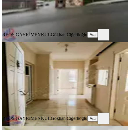
REOS GAYRİMENKUL
Gökhan Ciğerlioğlu
Ara
REOS GAYRİMENKUL
Gökhan Ciğerlioğlu
Ara
YENİ
Reos Tan 2+1 Kiralık Abdülhamitte
Onikişubat, Abdülhamid Han Mahallesi
2+1
·
100 m²
·
5. Kat
·
05.08.2026
18.000 ₺
REOS GAYRİMENKUL
Gökhan Ciğerlioğlu
Ara
REOS GAYRİMENKUL
Gökhan Ciğerlioğlu
Ara
MANZARALI