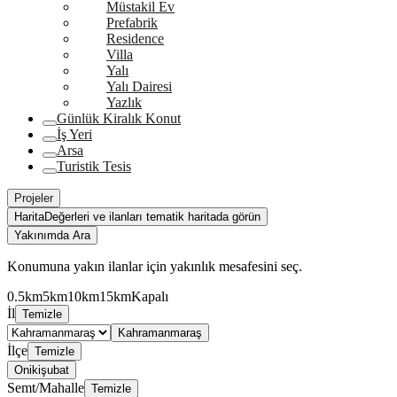
Müstakil Ev
Prefabrik
Residence
Villa
Yalı
Yalı Dairesi
Yazlık
Günlük Kiralık Konut
İş Yeri
Arsa
Turistik Tesis
Projeler
Harita
Değerleri ve ilanları tematik haritada görün
Yakınımda Ara
Konumuna yakın ilanlar için yakınlık mesafesini seç.
0.5km
5km
10km
15km
Kapalı
İl
Temizle
Kahramanmaraş
İlçe
Temizle
Onikişubat
Semt/Mahalle
Temizle