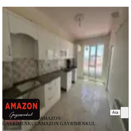
YENİ
Amazon'dan Üngüt Ptt Kavşağı
Arkası 4+1 Teraslı Kiralık
Onikişubat, Üngüt Mahallesi
4+1
·
150 m²
·
1. Kat
·
08.08.2026
25.000 ₺
AMAZON GAYRİMENKUL
AMAZON GAYRİMENKUL
Ara
Ara
AMAZON
GAYRİMENKUL
AMAZON GAYRİMENKUL