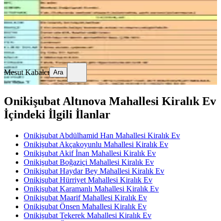
20.000 ₺
Mesut Kabalcı
Ara
Mesut Kabalcı
Ara
Onikişubat Altınova Mahallesi Kiralık Ev
İçindeki İlgili İlanlar
Onikişubat Abdülhamid Han Mahallesi Kiralık Ev
Onikişubat Akçakoyunlu Mahallesi Kiralık Ev
Onikişubat Akif İnan Mahallesi Kiralık Ev
Onikişubat Boğaziçi Mahallesi Kiralık Ev
Onikişubat Haydar Bey Mahallesi Kiralık Ev
Onikişubat Hürriyet Mahallesi Kiralık Ev
Onikişubat Karamanlı Mahallesi Kiralık Ev
Onikişubat Maarif Mahallesi Kiralık Ev
Onikişubat Önsen Mahallesi Kiralık Ev
Onikişubat Tekerek Mahallesi Kiralık Ev