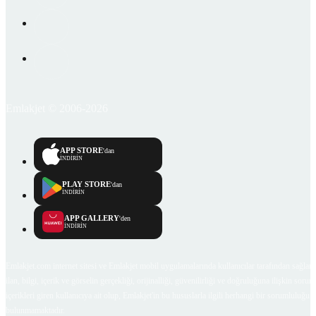
Emlakjet © 2006-2026
APP STORE
'dan
İNDİRİN
PLAY STORE
'dan
İNDİRİN
APP GALLERY
'den
İNDİRİN
Emlakjet.com internet sitesi ve Emlakjet mobil uygulamalarında kullanıcılar tarafından sağlana
ilan, bilgi, içerik ve görselin gerçekliği, orijinalliği, güvenilirliği ve doğruluğuna ilişkin soru
içerikleri giren kullanıcıya ait olup, Emlakjet'in bu hususlarla ilgili herhangi bir sorumluluğu
bulunmamaktadır.