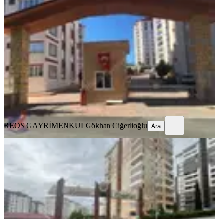
Reos Gayrimenkulden İpeksaray
Sitesinde 200m² Kiralık 5+1
Onikişubat, Boğaziçi Mahallesi
5+1
·
250 m²
·
11. Kat
·
05.08.2026
41.500 ₺
REOS GAYRİMENKUL
Gökhan Ciğerlioğlu
Ara
REOS GAYRİMENKUL
Gökhan Ciğerlioğlu
Ara
YENİ
Reos Gayrimenkul'den Mimoza
Sitesinde 200m² Kiralık 4+1
Onikişubat, Tekerek Mahallesi
4+1
·
220 m²
·
5. Kat
·
05.08.2026
31.500 ₺