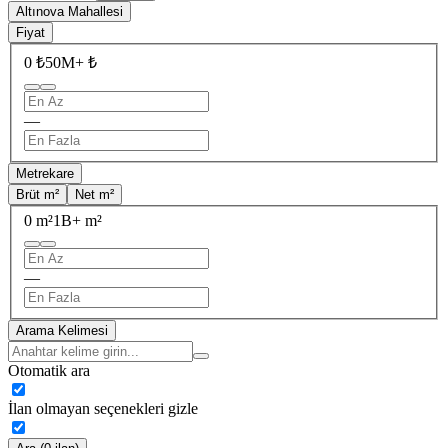
Altınova Mahallesi
Fiyat
0 ₺
50M+ ₺
—
Metrekare
Brüt m²
Net m²
0 m²
1B+ m²
—
Arama Kelimesi
Otomatik ara
İlan olmayan seçenekleri gizle