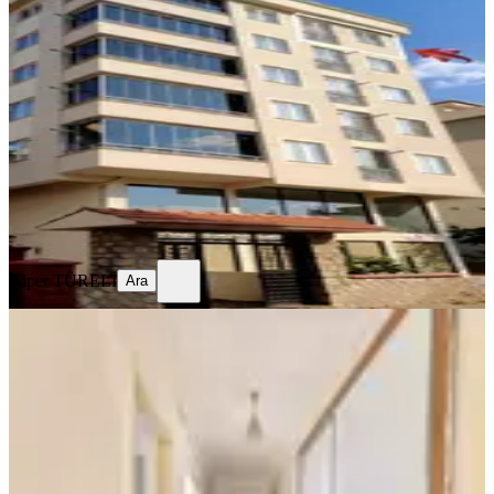
Temiz 1+1 Daire
Onikişubat, Yunus Emre Mahallesi
1+1
·
40 m²
·
5. Kat
·
05.08.2026
18.000 ₺
Alper TÜRELİ
Ara
Alper TÜRELİ
Ara
MANZARALI
Yeni Rota'dan Boğaziçi Mahallesi
Kiralık 3 +1 Daire
Onikişubat, Boğaziçi Mahallesi
3+1
·
155 m²
·
4. Kat
·
04.08.2026
20.000 ₺