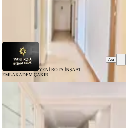
YENİ ROTA İNŞAAT EMLAK
ADEM ÇAKIR
Ara
Ara
YENİ ROTA İNŞAAT
EMLAK
ADEM ÇAKIR
MANZARALI
Yeni Rota'dan Mevsim Sitesi
Civarında Kiralık Lüks 4+1 Daire
Onikişubat, Yamaçtepe Mahallesi
4+1
·
205 m²
·
3. Kat
·
03.08.2026