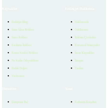
Kaynaklar
Emlakjet Hakkında
Emlakjet Blog
Hakkımızda
Satın Alma Rehberi
Ödüllerimiz
Satıcı Rehberi
Reklam Çözümleri
Kiralama Rehberi
Kurumsal Materyaller
Konut Kredisi Rehberi
İnsan Kaynakları
Ne Kadar Ödeyebilirim
İletişim
Emlak Değeri
Yardım
Verilerimiz
Hizmetler
Yasal
Danışman Bul
Kullanım Koşulları