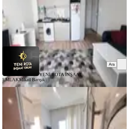
18.000 ₺
YENİ ROTA İNŞAAT EMLAK
Mikail Barışık
Ara
Ara
YENİ ROTA İNŞAAT
EMLAK
Mikail Barışık
MANZARALI
Yeni Rota'dan Üniversite Civarı
Eşyalı 2+0 Kiralık Daire
Onikişubat, Maarif Mahallesi
2+0
·
65 m²
·
5. Kat
·
03.08.2026