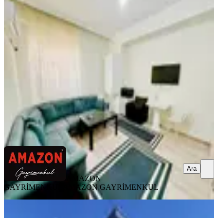
Amazondan Üniversite Civarı Eşyasız
2+1 Amerikan Mutfak Daire!!!
Onikişubat, Maarif Mahallesi
2+1
·
80 m²
·
1. Kat
·
08.08.2026
18.000 ₺
AMAZON GAYRİMENKUL
AMAZON GAYRİMENKUL
Ara
Ara
AMAZON
GAYRİMENKUL
AMAZON GAYRİMENKUL
BALKONLU
Yeni Rotadan Abdülhamit Han Mah.