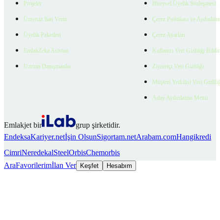
Projeler
Bireysel Üyelik Sözleşmesi
Ücretsiz İlan Verin
Çerez Politikası ve Aydınlat
Üyelik Paketleri
Çerez Ayarları
EmlakZeka Asistan
Kullanıcı Veri Gizliliği Bildi
Uzman Danışmanlar
Ziyaretçi Veri Gizliliği
Müşteri Yetkilisi Veri Gizlili
Aday Aydınlatma Metni
Emlakjet bir
grup şirketidir.
Endeksa
Kariyer.net
İşin Olsun
Sigortam.net
Arabam.com
Hangikredi
Cimri
Neredekal
SteelOrbis
Chemorbis
Ara
Favorilerim
İlan Ver
Keşfet
Hesabım