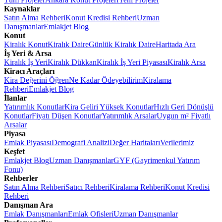
Kaynaklar
Satın Alma Rehberi
Konut Kredisi Rehberi
Uzman
Danışmanlar
Emlakjet Blog
Konut
Kiralık Konut
Kiralık Daire
Günlük Kiralık Daire
Haritada Ara
İş Yeri & Arsa
Kiralık İş Yeri
Kiralık Dükkan
Kiralık İş Yeri Piyasası
Kiralık Arsa
Kiracı Araçları
Kira Değerini Öğren
Ne Kadar Ödeyebilirim
Kiralama
Rehberi
Emlakjet Blog
İlanlar
Yatırımlık Konutlar
Kira Geliri Yüksek Konutlar
Hızlı Geri Dönüşlü
Konutlar
Fiyatı Düşen Konutlar
Yatırımlık Arsalar
Uygun m² Fiyatlı
Arsalar
Piyasa
Emlak Piyasası
Demografi Analizi
Değer Haritaları
Verilerimiz
Keşfet
Emlakjet Blog
Uzman Danışmanlar
GYF (Gayrimenkul Yatırım
Fonu)
Rehberler
Satın Alma Rehberi
Satıcı Rehberi
Kiralama Rehberi
Konut Kredisi
Rehberi
Danışman Ara
Emlak Danışmanları
Emlak Ofisleri
Uzman Danışmanlar