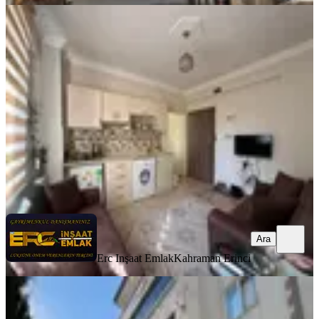
YENİ
Hurda Cafe Civarı Kiralık 2+0 Daire
Onikişubat, Vadi Mahallesi
2+0
·
75 m²
·
4. Kat
·
07.08.2026
20.000 ₺
Erc Inşaat Emlak
Kahraman Erinci
Ara
Ara
Erc Inşaat Emlak
Kahraman Erinci
YENİ
Germenıcıa'dan Hürriyet Mh.de
Kiralık 3+1 Daire