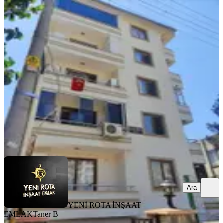
YENİ
Yeni Rota'dan Kültür Merkezi
Yukarısı Kiralık Eşyalı 1+1 Daire
Onikişubat, Necip Fazıl Mahallesi
1+1
·
45 m²
·
2. Kat
·
07.08.2026
17.500 ₺
YENİ ROTA İNŞAAT EMLAK
Taner B
Ara
Ara
YENİ ROTA İNŞAAT
EMLAK
Taner B