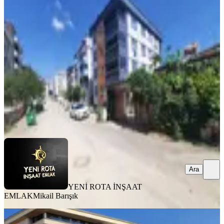
Ara Kat 2+1 Kiralık Daire
Onikişubat, Abdülhamid Han Mahallesi
2+1
·
100 m²
·
2. Kat
·
08.08.2026
18.500 ₺
YENİ ROTA İNŞAAT EMLAK
Mikail Barışık
Ara
Ara
YENİ ROTA İNŞAAT
EMLAK
Mikail Barışık
KOMBİLİ
Sahibinden Memura Dağ Manzaralı