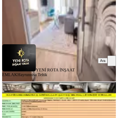
23.000 ₺
YENİ ROTA İNŞAAT EMLAK
Hayrunnisa Teltik
Ara
Ara
YENİ ROTA İNŞAAT
EMLAK
Hayrunnisa Teltik
BALKONLU
Kahramanmaraş Ş.abdullah Çavuş
Mahallesinde Kiralık
Onikişubat, Şehit Abdullah Çavuş Mahallesi
3+1
·
140 m²
·
Bodrum Kat
·
03.08.2026