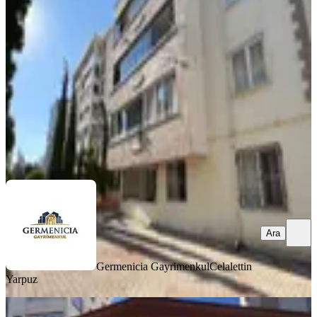
Onikişubat, Hürriyet Mahallesi
3+1
·
125 m²
·
Düz Giriş (Zemin)
·
06.08.2026
19.500 ₺
Germenicia Gayrimenkul
Celalettin Yarpuz
Ara
Ara
Germenicia Gayrimenkul
Celalettin
Yarpuz
YENİ