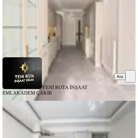
40.000 ₺
YENİ ROTA İNŞAAT EMLAK
ADEM ÇAKIR
Ara
Ara
YENİ ROTA İNŞAAT
EMLAK
ADEM ÇAKIR
YENİ
Rota'dan Üniversite Karşısı Geniş Ve
Kullanışlı Eşyalı Kirlk 1+1
Onikişubat, Maarif Mahallesi