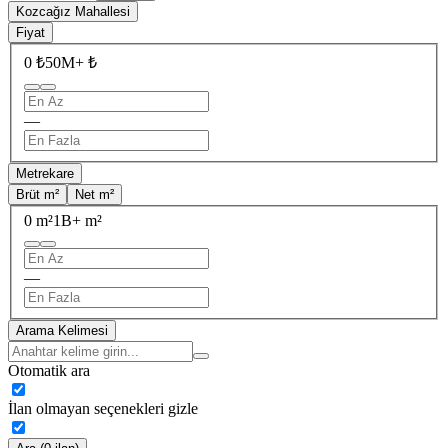
Kozcağız Mahallesi
Fiyat
0 ₺
50M+ ₺
—
Metrekare
Brüt m²
Net m²
0 m²
1B+ m²
—
Arama Kelimesi
Otomatik ara
İlan olmayan seçenekleri gizle