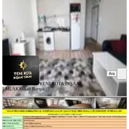
1+1
·
50 m²
·
5. Kat
·
03.08.2026
18.000 ₺
YENİ ROTA İNŞAAT EMLAK
Mikail Barışık
Ara
Ara
YENİ ROTA İNŞAAT
EMLAK
Mikail Barışık
YENİ
Kahramanmaraş Ş.abdullah Çavuş
Mahallesinde Kiralık
Onikişubat, Şehit Abdullah Çavuş Mahallesi