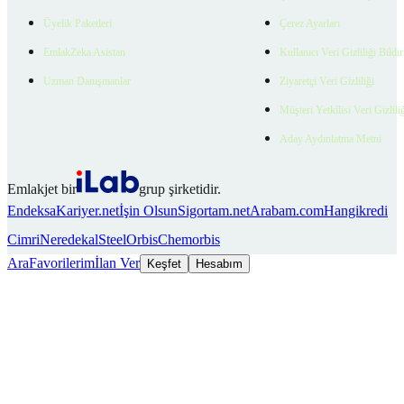
Üyelik Paketleri
Çerez Ayarları
EmlakZeka Asistan
Kullanıcı Veri Gizliliği Bildi
Uzman Danışmanlar
Ziyaretçi Veri Gizliliği
Müşteri Yetkilisi Veri Gizlili
Aday Aydınlatma Metni
Emlakjet bir
grup şirketidir.
Endeksa
Kariyer.net
İşin Olsun
Sigortam.net
Arabam.com
Hangikredi
Cimri
Neredekal
SteelOrbis
Chemorbis
Ara
Favorilerim
İlan Ver
Keşfet
Hesabım