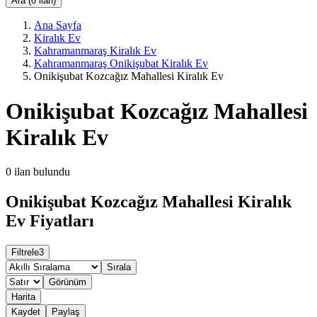
Ara (0 ilan)
Ana Sayfa
Kiralık Ev
Kahramanmaraş Kiralık Ev
Kahramanmaraş Onikişubat Kiralık Ev
Onikişubat Kozcağız Mahallesi Kiralık Ev
Onikişubat Kozcağız Mahallesi
Kiralık Ev
0
ilan bulundu
Onikişubat Kozcağız Mahallesi Kiralık
Ev Fiyatları
Filtrele
3
Sırala
Görünüm
Harita
Kaydet
Paylaş