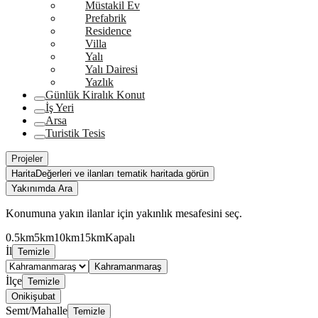
Müstakil Ev
Prefabrik
Residence
Villa
Yalı
Yalı Dairesi
Yazlık
Günlük Kiralık Konut
İş Yeri
Arsa
Turistik Tesis
Projeler
Harita
Değerleri ve ilanları tematik haritada görün
Yakınımda Ara
Konumuna yakın ilanlar için yakınlık mesafesini seç.
0.5km
5km
10km
15km
Kapalı
İl
Temizle
Kahramanmaraş
İlçe
Temizle
Onikişubat
Semt/Mahalle
Temizle