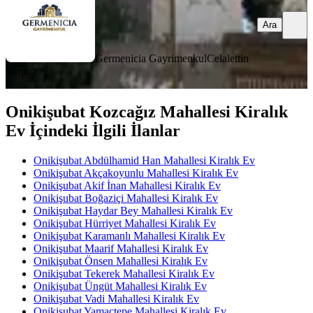
Ara
Germenicia Gayrimenkul
Celalettin
Yarpuz
Onikişubat Kozcağız Mahallesi Kiralık
Ev İçindeki İlgili İlanlar
Onikişubat Abdülhamid Han Mahallesi Kiralık Ev
Onikişubat Akçakoyunlu Mahallesi Kiralık Ev
Onikişubat Akif İnan Mahallesi Kiralık Ev
Onikişubat Boğaziçi Mahallesi Kiralık Ev
Onikişubat Haydar Bey Mahallesi Kiralık Ev
Onikişubat Hürriyet Mahallesi Kiralık Ev
Onikişubat Karamanlı Mahallesi Kiralık Ev
Onikişubat Maarif Mahallesi Kiralık Ev
Onikişubat Önsen Mahallesi Kiralık Ev
Onikişubat Tekerek Mahallesi Kiralık Ev
Onikişubat Üngüt Mahallesi Kiralık Ev
Onikişubat Vadi Mahallesi Kiralık Ev
Onikişubat Yamaçtepe Mahallesi Kiralık Ev