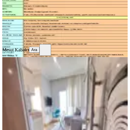
3+1
·
140 m²
·
Bodrum Kat
·
03.08.2026
20.000 ₺
Mesut Kabalcı
Ara
Mesut Kabalcı
Ara
MANZARALI
Yeni Rota'dan Üniversite Civarı
Eşyalı 2+0 Kiralık Daire
Onikişubat, Maarif Mahallesi
2+0
·
65 m²
·
5. Kat
·
03.08.2026
23.000 ₺