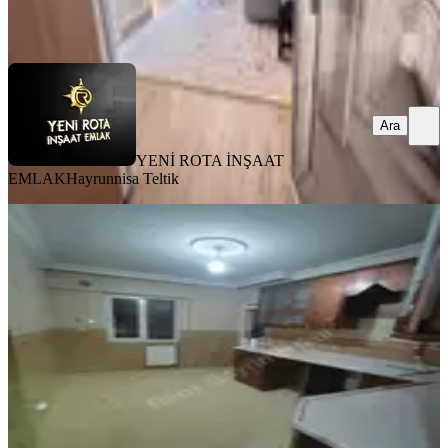
YENİ ROTA İNŞAAT EMLAK
Hayrunnisa Teltik
Ara
Ara
YENİ ROTA İNŞAAT
EMLAK
Hayrunnisa Teltik
SİTE İÇİ
Reos Gayrimenkul'den Kiralık 4+1
Daire
Onikişubat, Şehit Abdullah Çavuş Mahallesi
4+1
·
240 m²
·
4. Kat
·
01.08.2026
23.000 ₺
REOS GAYRİMENKUL
Gökhan Ciğerlioğlu