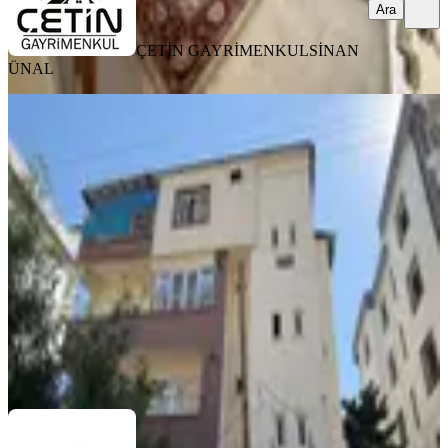
Ara
ÇETİN GAYRİMENKUL
SİNAN
ÜNAL
MANZARALI
Germenicia'dan Kiralık Fatihlerde
Onikişubat Emn.müd.üzeri Daire
Onikişubat, Fatih Mahallesi
3+1
·
170 m²
·
3. Kat
·
01.08.2026
23.000 ₺
Germenicia Gayrimenkul
Celalettin Yarpuz
Ara