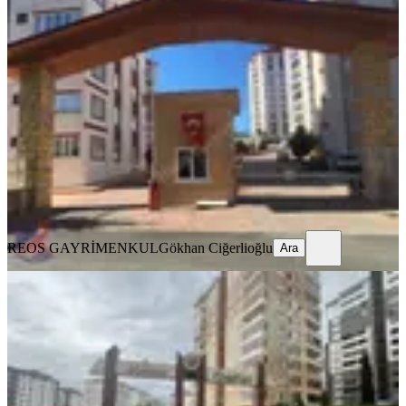
Reos Gayrimenkulden İpeksaray
Sitesinde 200m² Kiralık 5+1
Onikişubat, Boğaziçi Mahallesi
5+1
·
250 m²
·
11. Kat
·
05.08.2026
41.500 ₺
REOS GAYRİMENKUL
Gökhan Ciğerlioğlu
Ara
REOS GAYRİMENKUL
Gökhan Ciğerlioğlu
Ara
YENİ
Reos Gayrimenkul'den Mimoza
Sitesinde 200m² Kiralık 4+1
Onikişubat, Tekerek Mahallesi
4+1
·
220 m²
·
5. Kat
·
05.08.2026