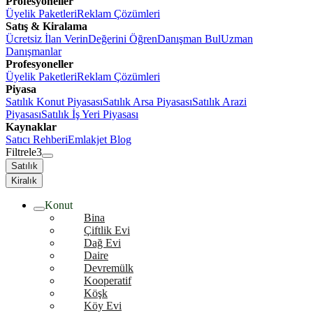
Profesyoneller
Üyelik Paketleri
Reklam Çözümleri
Satış & Kiralama
Ücretsiz İlan Verin
Değerini Öğren
Danışman Bul
Uzman
Danışmanlar
Profesyoneller
Üyelik Paketleri
Reklam Çözümleri
Piyasa
Satılık Konut Piyasası
Satılık Arsa Piyasası
Satılık Arazi
Piyasası
Satılık İş Yeri Piyasası
Kaynaklar
Satıcı Rehberi
Emlakjet Blog
Filtrele
3
Satılık
Kiralık
Konut
Bina
Çiftlik Evi
Dağ Evi
Daire
Devremülk
Kooperatif
Köşk
Köy Evi