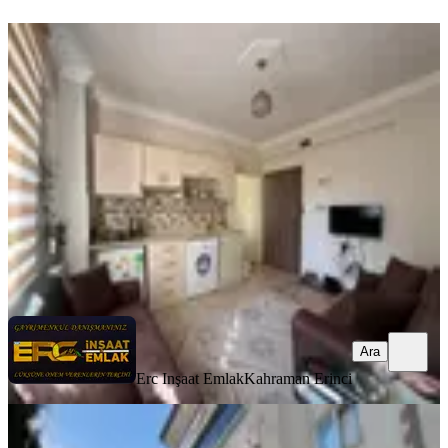
YENİ
Hurda Cafe Civarı Kiralık 2+0 Daire
Onikişubat, Vadi Mahallesi
2+0
·
75 m²
·
4. Kat
·
07.08.2026
20.000 ₺
Erc Inşaat Emlak
Kahraman Erinci
Ara
Ara
Erc Inşaat Emlak
Kahraman Erinci
YENİ
Germenıcıa'dan Hürriyet Mh.de