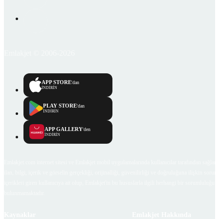
Emlakjet © 2006-2026
APP STORE
'dan
İNDİRİN
PLAY STORE
'dan
İNDİRİN
APP GALLERY
'den
İNDİRİN
Emlakjet.com internet sitesi ve Emlakjet mobil uygulamalarında kullanıcılar tarafından sağlana
ilan, bilgi, içerik ve görselin gerçekliği, orijinalliği, güvenilirliği ve doğruluğuna ilişkin soru
içerikleri giren kullanıcıya ait olup, Emlakjet'in bu hususlarla ilgili herhangi bir sorumluluğu
bulunmamaktadır.
Kaynaklar
Emlakjet Hakkında