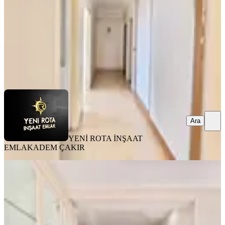
20.000 ₺
YENİ ROTA İNŞAAT EMLAK
ADEM ÇAKIR
Ara
Ara
YENİ ROTA İNŞAAT
EMLAK
ADEM ÇAKIR
YENİ
Yeni Rota'dan Mevsim Sitesi
Civarında Kiralık Lüks 4+1 Daire
Onikişubat, Yamaçtepe Mahallesi
4+1
·
205 m²
·
3. Kat
·
03.08.2026