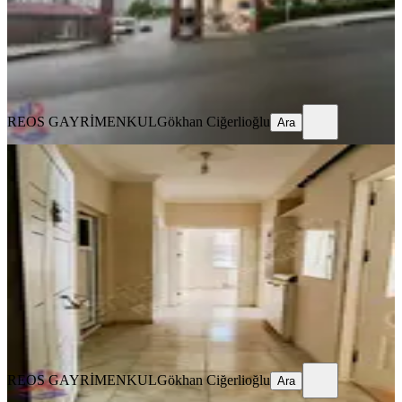
31.500 ₺
REOS GAYRİMENKUL
Gökhan Ciğerlioğlu
Ara
REOS GAYRİMENKUL
Gökhan Ciğerlioğlu
Ara
YENİ
Reos Tan 2+1 Kiralık Abdülhamitte
Onikişubat, Abdülhamid Han Mahallesi
2+1
·
100 m²
·
5. Kat
·
05.08.2026
18.000 ₺
REOS GAYRİMENKUL
Gökhan Ciğerlioğlu
Ara
REOS GAYRİMENKUL
Gökhan Ciğerlioğlu
Ara