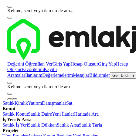
Kelime, semt veya ilan no ile ara...
Değerini Öğren
İlan Ver
Giriş Yap
Hesap Oluştur
Giriş Yap
Hesap
Oluştur
Favorilerim
Kayıtlı
Aramalar
İlanlarım
Değerlemelerim
Mesajlar
Bildirimler
Geri Bildirim
Kelime, semt veya ilan no ile ara...
Satılık
Kiralık
Yatırım
Danışmanlar
Sat
Konut
Satılık Konut
Satılık Daire
Yeni İlanlar
Haritada Ara
İş Yeri & Arsa
Satılık İş Yeri
Satılık Dükkan
Satılık Arsa
Satılık Tarla
Projeler
Tüm Projeler
Ankara Konut Projeleri
Yeni Projeler