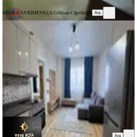
Ara
REOS GAYRİMENKUL
Gökhan Ciğerlioğlu
Ara
MANZARALI
Bornova Konutları-full-lüks Eşyalı-
kiralık 2+0 Daire
Onikişubat, Üngüt Mahallesi
2+0
·
95 m²
·
4. Kat
·
01.08.2026
23.000 ₺
YENİ ROTA İNŞAAT EMLAK
Taner B
Ara
Ara