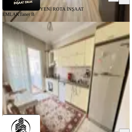
YENİ ROTA İNŞAAT
EMLAK
Taner B
MANZARALI
Çetin Gayrimenkulden Şekerdere
Cadde Üzeri Kiralık 4+1
Onikişubat, Karamanlı Mahallesi
4+1
·
180 m²
·
5. Kat
·
01.08.2026
30.000 ₺
ÇETİN GAYRİMENKUL
SİNAN ÜNAL
Ara