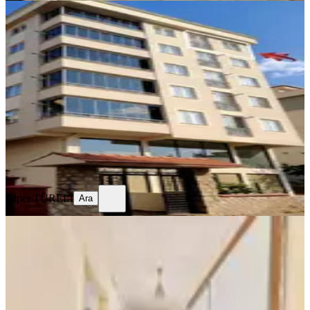
YENİ
Sahibinden Memura Dağ Manzaralı
Temiz 1+1 Daire
Onikişubat, Yunus Emre Mahallesi
1+1
·
40 m²
·
5. Kat
·
05.08.2026
18.500 ₺
Alper TÜRELİ
Ara
Alper TÜRELİ
Ara
YENİ
Yeni Rota'dan Boğaziçi Mahallesi
Kiralık 3 +1 Daire
Onikişubat, Boğaziçi Mahallesi
3+1
·
155 m²
·
4. Kat
·
04.08.2026