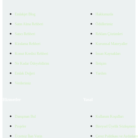
Emlakjet Blog
Hakkımızda
Satın Alma Rehberi
Ödüllerimiz
Satıcı Rehberi
Reklam Çözümleri
Kiralama Rehberi
Kurumsal Materyaller
Konut Kredisi Rehberi
İnsan Kaynakları
Ne Kadar Ödeyebilirim
İletişim
Emlak Değeri
Yardım
Verilerimiz
Hizmetler
Yasal
Danışman Bul
Kullanım Koşulları
Projeler
Bireysel Üyelik Sözleşmesi
Ücretsiz İlan Verin
Çerez Politikası ve Aydınlat