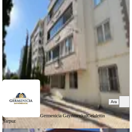
Kiralık 3+1 Daire
Onikişubat, Hürriyet Mahallesi
3+1
·
125 m²
·
Düz Giriş (Zemin)
·
06.08.2026
19.500 ₺
Germenicia Gayrimenkul
Celalettin Yarpuz
Ara
Ara
Germenicia Gayrimenkul
Celalettin
Yarpuz
YENİ