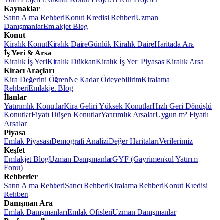
Kaynaklar
Satın Alma Rehberi
Konut Kredisi Rehberi
Uzman
Danışmanlar
Emlakjet Blog
Konut
Kiralık Konut
Kiralık Daire
Günlük Kiralık Daire
Haritada Ara
İş Yeri & Arsa
Kiralık İş Yeri
Kiralık Dükkan
Kiralık İş Yeri Piyasası
Kiralık Arsa
Kiracı Araçları
Kira Değerini Öğren
Ne Kadar Ödeyebilirim
Kiralama
Rehberi
Emlakjet Blog
İlanlar
Yatırımlık Konutlar
Kira Geliri Yüksek Konutlar
Hızlı Geri Dönüşlü
Konutlar
Fiyatı Düşen Konutlar
Yatırımlık Arsalar
Uygun m² Fiyatlı
Arsalar
Piyasa
Emlak Piyasası
Demografi Analizi
Değer Haritaları
Verilerimiz
Keşfet
Emlakjet Blog
Uzman Danışmanlar
GYF (Gayrimenkul Yatırım
Fonu)
Rehberler
Satın Alma Rehberi
Satıcı Rehberi
Kiralama Rehberi
Konut Kredisi
Rehberi
Danışman Ara
Emlak Danışmanları
Emlak Ofisleri
Uzman Danışmanlar