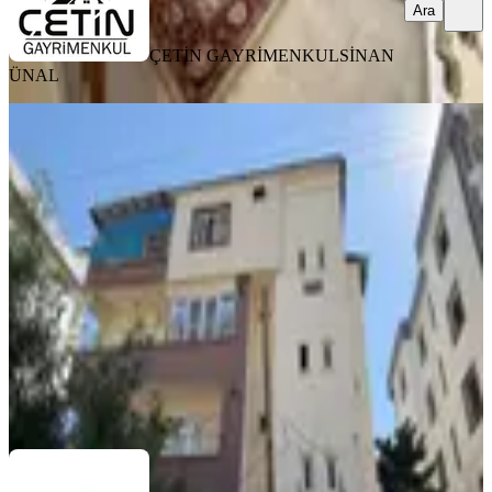
Ara
ÇETİN GAYRİMENKUL
SİNAN
ÜNAL
MANZARALI
Germenicia'dan Kiralık Fatihlerde
Onikişubat Emn.müd.üzeri Daire
Onikişubat, Fatih Mahallesi
3+1
·
170 m²
·
3. Kat
·
01.08.2026
23.000 ₺
Germenicia Gayrimenkul
Celalettin Yarpuz
Ara