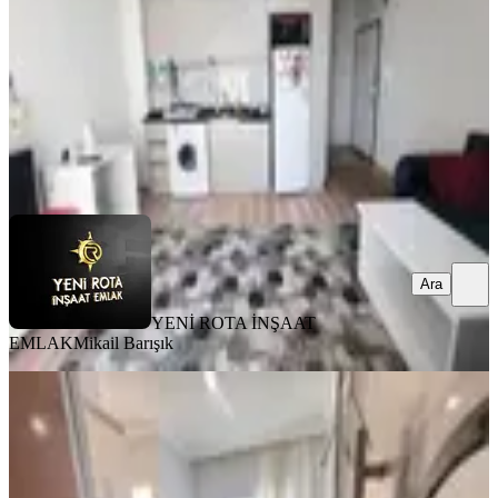
1+1
·
50 m²
·
5. Kat
·
03.08.2026
18.000 ₺
YENİ ROTA İNŞAAT EMLAK
Mikail Barışık
Ara
Ara
YENİ ROTA İNŞAAT
EMLAK
Mikail Barışık
MANZARALI
Yeni Rota'dan Üniversite Civarı
Eşyalı 2+0 Kiralık Daire
Onikişubat, Maarif Mahallesi