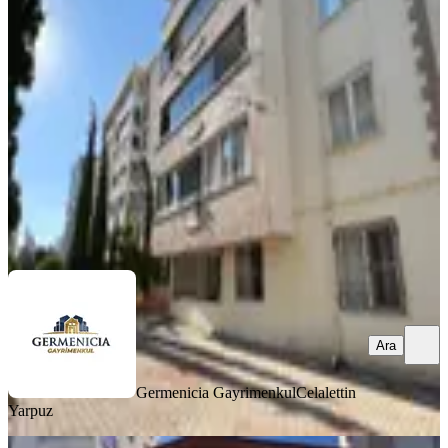
Kiralık 3+1 Daire
Onikişubat, Hürriyet Mahallesi
3+1
·
125 m²
·
Düz Giriş (Zemin)
·
06.08.2026
19.500 ₺
Germenicia Gayrimenkul
Celalettin Yarpuz
Ara
Ara
Germenicia Gayrimenkul
Celalettin
Yarpuz
YENİ