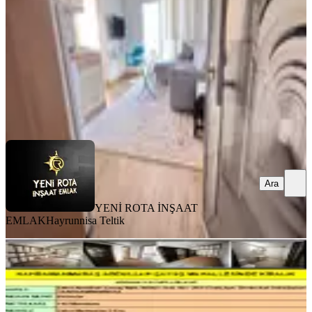
2+0
·
65 m²
·
5. Kat
·
03.08.2026
23.000 ₺
YENİ ROTA İNŞAAT EMLAK
Hayrunnisa Teltik
Ara
Ara
YENİ ROTA İNŞAAT
EMLAK
Hayrunnisa Teltik
BALKONLU
Kahramanmaraş Ş.abdullah Çavuş
Mahallesinde Kiralık
Onikişubat, Şehit Abdullah Çavuş Mahallesi