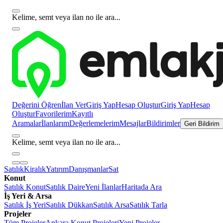
Kelime, semt veya ilan no ile ara...
Değerini Öğren
İlan Ver
Giriş Yap
Hesap Oluştur
Giriş Yap
Hesap
Oluştur
Favorilerim
Kayıtlı
Aramalar
İlanlarım
Değerlemelerim
Mesajlar
Bildirimler
Geri Bildirim
Kelime, semt veya ilan no ile ara...
Satılık
Kiralık
Yatırım
Danışmanlar
Sat
Konut
Satılık Konut
Satılık Daire
Yeni İlanlar
Haritada Ara
İş Yeri & Arsa
Satılık İş Yeri
Satılık Dükkan
Satılık Arsa
Satılık Tarla
Projeler
Tüm Projeler
Ankara Konut Projeleri
Yeni Projeler