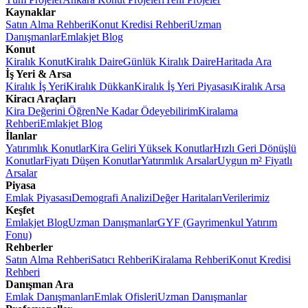
Kaynaklar
Satın Alma Rehberi
Konut Kredisi Rehberi
Uzman
Danışmanlar
Emlakjet Blog
Konut
Kiralık Konut
Kiralık Daire
Günlük Kiralık Daire
Haritada Ara
İş Yeri & Arsa
Kiralık İş Yeri
Kiralık Dükkan
Kiralık İş Yeri Piyasası
Kiralık Arsa
Kiracı Araçları
Kira Değerini Öğren
Ne Kadar Ödeyebilirim
Kiralama
Rehberi
Emlakjet Blog
İlanlar
Yatırımlık Konutlar
Kira Geliri Yüksek Konutlar
Hızlı Geri Dönüşlü
Konutlar
Fiyatı Düşen Konutlar
Yatırımlık Arsalar
Uygun m² Fiyatlı
Arsalar
Piyasa
Emlak Piyasası
Demografi Analizi
Değer Haritaları
Verilerimiz
Keşfet
Emlakjet Blog
Uzman Danışmanlar
GYF (Gayrimenkul Yatırım
Fonu)
Rehberler
Satın Alma Rehberi
Satıcı Rehberi
Kiralama Rehberi
Konut Kredisi
Rehberi
Danışman Ara
Emlak Danışmanları
Emlak Ofisleri
Uzman Danışmanlar