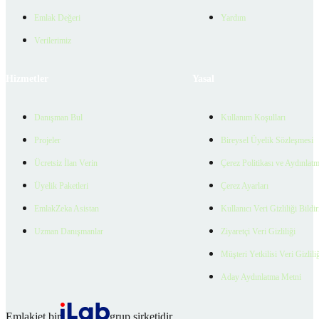
Emlak Değeri
Yardım
Verilerimiz
Hizmetler
Yasal
Danışman Bul
Kullanım Koşulları
Projeler
Bireysel Üyelik Sözleşmesi
Ücretsiz İlan Verin
Çerez Politikası ve Aydınlat
Üyelik Paketleri
Çerez Ayarları
EmlakZeka Asistan
Kullanıcı Veri Gizliliği Bildi
Uzman Danışmanlar
Ziyaretçi Veri Gizliliği
Müşteri Yetkilisi Veri Gizlili
Aday Aydınlatma Metni
Emlakjet bir
grup şirketidir.