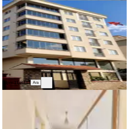
YENİ
Sahibinden Memura Dağ Manzaralı
Temiz 1+1 Daire
Onikişubat, Yunus Emre Mahallesi
1+1
·
40 m²
·
5. Kat
·
05.08.2026
18.500 ₺
Alper TÜRELİ
Ara
Alper TÜRELİ
Ara
YENİ
Yeni Rota'dan Boğaziçi Mahallesi
Kiralık 3 +1 Daire
Onikişubat, Boğaziçi Mahallesi
3+1
·
155 m²
·
4. Kat
·
04.08.2026