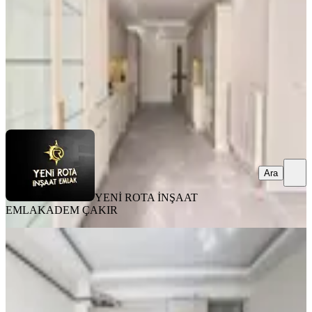
40.000 ₺
YENİ ROTA İNŞAAT EMLAK
ADEM ÇAKIR
Ara
Ara
YENİ ROTA İNŞAAT
EMLAK
ADEM ÇAKIR
YENİ
Rota'dan Üniversite Karşısı Geniş Ve
Kullanışlı Eşyalı Kirlk 1+1
Onikişubat, Maarif Mahallesi