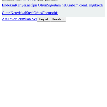
Endeksa
Kariyer.net
İşin Olsun
Sigortam.net
Arabam.com
Hangikredi
Cimri
Neredekal
SteelOrbis
Chemorbis
Ara
Favorilerim
İlan Ver
Keşfet
Hesabım