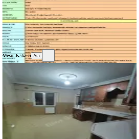
3+1
·
140 m²
·
Bodrum Kat
·
03.08.2026
20.000 ₺
Mesut Kabalcı
Ara
Mesut Kabalcı
Ara
SİTE İÇİ
Reos Gayrimenkul'den Kiralık 4+1
Daire
Onikişubat, Şehit Abdullah Çavuş Mahallesi
4+1
·
240 m²
·
4. Kat
·
01.08.2026
23.000 ₺
REOS GAYRİMENKUL
Gökhan Ciğerlioğlu