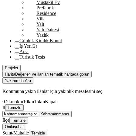
Müstakil Ev
Prefabrik
Residence
Villa
Yalı
Yalı Dairesi
Yazlık
Günlük Kiralık Konut
İş Yeri
(2)
Arsa
Turistik Tesis
Projeler
Harita
Değerleri ve ilanları tematik haritada görün
Yakınımda Ara
Konumuna yakın ilanlar için yakınlık mesafesini seç.
0.5km
5km
10km
15km
Kapalı
İl
Temizle
Kahramanmaraş
İlçe
Temizle
Onikişubat
Semt/Mahalle
Temizle