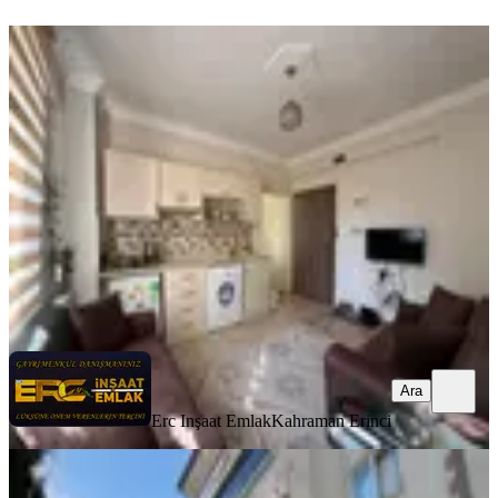
YENİ
Hurda Cafe Civarı Kiralık 2+0 Daire
Onikişubat, Vadi Mahallesi
2+0
·
75 m²
·
4. Kat
·
07.08.2026
20.000 ₺
Erc Inşaat Emlak
Kahraman Erinci
Ara
Ara
Erc Inşaat Emlak
Kahraman Erinci
YENİ
Germenıcıa'dan Hürriyet Mh.de