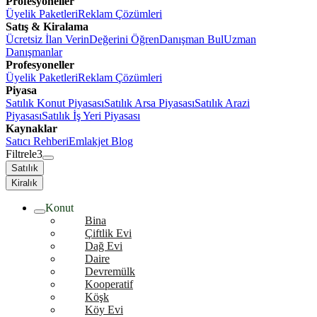
Profesyoneller
Üyelik Paketleri
Reklam Çözümleri
Satış & Kiralama
Ücretsiz İlan Verin
Değerini Öğren
Danışman Bul
Uzman
Danışmanlar
Profesyoneller
Üyelik Paketleri
Reklam Çözümleri
Piyasa
Satılık Konut Piyasası
Satılık Arsa Piyasası
Satılık Arazi
Piyasası
Satılık İş Yeri Piyasası
Kaynaklar
Satıcı Rehberi
Emlakjet Blog
Filtrele
3
Satılık
Kiralık
Konut
Bina
Çiftlik Evi
Dağ Evi
Daire
Devremülk
Kooperatif
Köşk
Köy Evi