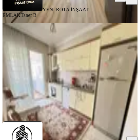
YENİ ROTA İNŞAAT
EMLAK
Taner B
MANZARALI
Çetin Gayrimenkulden Şekerdere
Cadde Üzeri Kiralık 4+1
Onikişubat, Karamanlı Mahallesi
4+1
·
180 m²
·
5. Kat
·
01.08.2026
30.000 ₺
ÇETİN GAYRİMENKUL
SİNAN ÜNAL
Ara