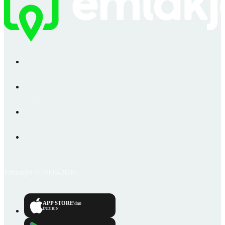
Emlakjet © 2006-2026
APP STORE
'dan
İNDİRİN