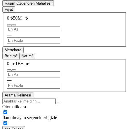
Rasim Özdenören Mahallesi
Fiyat
0 ₺
50M+ ₺
—
Metrekare
Brüt m²
Net m²
0 m²
1B+ m²
—
Arama Kelimesi
Otomatik ara
İlan olmayan seçenekleri gizle