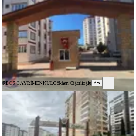
Reos Gayrimenkulden İpeksaray
Sitesinde 200m² Kiralık 5+1
Onikişubat, Boğaziçi Mahallesi
5+1
·
250 m²
·
11. Kat
·
05.08.2026
41.500 ₺
REOS GAYRİMENKUL
Gökhan Ciğerlioğlu
Ara
REOS GAYRİMENKUL
Gökhan Ciğerlioğlu
Ara
YENİ
Reos Gayrimenkul'den Mimoza
Sitesinde 200m² Kiralık 4+1
Onikişubat, Tekerek Mahallesi
4+1
·
220 m²
·
5. Kat
·
05.08.2026