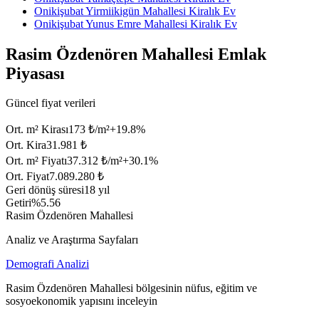
Onikişubat Yirmiikigün Mahallesi Kiralık Ev
Onikişubat Yunus Emre Mahallesi Kiralık Ev
Rasim Özdenören Mahallesi Emlak
Piyasası
Güncel fiyat verileri
Ort. m² Kirası
173 ₺/m²
+
19.8
%
Ort. Kira
31.981 ₺
Ort. m² Fiyatı
37.312 ₺/m²
+
30.1
%
Ort. Fiyat
7.089.280 ₺
Geri dönüş süresi
18 yıl
Getiri
%5.56
Rasim Özdenören Mahallesi
Analiz ve Araştırma Sayfaları
Demografi Analizi
Rasim Özdenören Mahallesi bölgesinin nüfus, eğitim ve
sosyoekonomik yapısını inceleyin