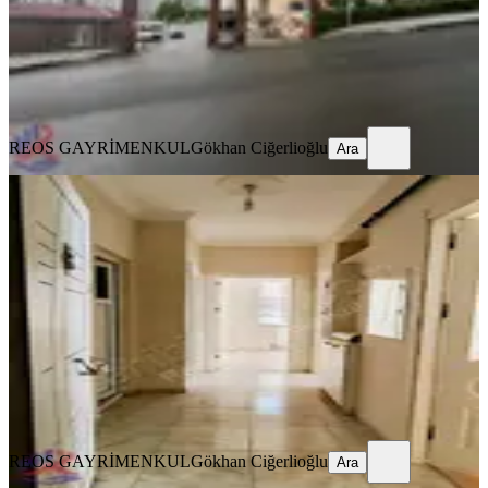
31.500 ₺
REOS GAYRİMENKUL
Gökhan Ciğerlioğlu
Ara
REOS GAYRİMENKUL
Gökhan Ciğerlioğlu
Ara
YENİ
Reos Tan 2+1 Kiralık Abdülhamitte
Onikişubat, Abdülhamid Han Mahallesi
2+1
·
100 m²
·
5. Kat
·
05.08.2026
18.000 ₺
REOS GAYRİMENKUL
Gökhan Ciğerlioğlu
Ara
REOS GAYRİMENKUL
Gökhan Ciğerlioğlu
Ara