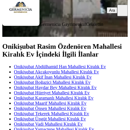
Ara
Germenicia Gayrimenkul
Celalettin
Yarpuz
Onikişubat Rasim Özdenören Mahallesi
Kiralık Ev İçindeki İlgili İlanlar
Onikişubat Abdülhamid Han Mahallesi Kiralık Ev
Onikişubat Akçakoyunlu Mahallesi Kiralık Ev
Onikişubat Akif İnan Mahallesi Kiralık Ev
Onikişubat Boğaziçi Mahallesi Kiralık Ev
Onikişubat Haydar Bey Mahallesi Kiralık Ev
Onikişubat Hürriyet Mahallesi Kiralık Ev
Onikişubat Karamanlı Mahallesi Kiralık Ev
Onikişubat Maarif Mahallesi Kiralık Ev
Onikişubat Önsen Mahallesi Kiralık Ev
Onikişubat Tekerek Mahallesi Kiralık Ev
Onikişubat Üngüt Mahallesi Kiralık Ev
Onikişubat Vadi Mahallesi Kiralık Ev
Onikişubat Yamaçtepe Mahallesi Kiralık Ev