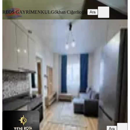
Ara
REOS GAYRİMENKUL
Gökhan Ciğerlioğlu
Ara
MANZARALI
Bornova Konutları-full-lüks Eşyalı-
kiralık 2+0 Daire
Onikişubat, Üngüt Mahallesi
2+0
·
95 m²
·
4. Kat
·
01.08.2026
23.000 ₺
YENİ ROTA İNŞAAT EMLAK
Taner B
Ara
Ara