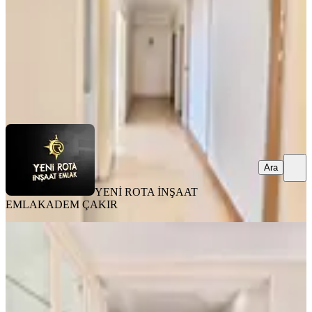
20.000 ₺
YENİ ROTA İNŞAAT EMLAK
ADEM ÇAKIR
Ara
Ara
YENİ ROTA İNŞAAT
EMLAK
ADEM ÇAKIR
YENİ
Yeni Rota'dan Mevsim Sitesi
Civarında Kiralık Lüks 4+1 Daire
Onikişubat, Yamaçtepe Mahallesi
4+1
·
205 m²
·
3. Kat
·
03.08.2026