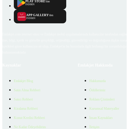
PLAY STORE
'dan
İNDİRİN
APP GALLERY
'den
İNDİRİN
Emlakjet.com internet sitesi ve Emlakjet mobil uygulamalarında kullanıcılar tarafından sağlana
ilan, bilgi, içerik ve görselin gerçekliği, orijinalliği, güvenilirliği ve doğruluğuna ilişkin soru
içerikleri giren kullanıcıya ait olup, Emlakjet'in bu hususlarla ilgili herhangi bir sorumluluğu
bulunmamaktadır.
Kaynaklar
Emlakjet Hakkında
Emlakjet Blog
Hakkımızda
Satın Alma Rehberi
Ödüllerimiz
Satıcı Rehberi
Reklam Çözümleri
Kiralama Rehberi
Kurumsal Materyaller
Konut Kredisi Rehberi
İnsan Kaynakları
Ne Kadar Ödeyebilirim
İletişim