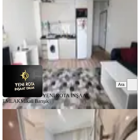
1+1
·
50 m²
·
5. Kat
·
03.08.2026
18.000 ₺
YENİ ROTA İNŞAAT EMLAK
Mikail Barışık
Ara
Ara
YENİ ROTA İNŞAAT
EMLAK
Mikail Barışık
MANZARALI
Yeni Rota'dan Üniversite Civarı
Eşyalı 2+0 Kiralık Daire
Onikişubat, Maarif Mahallesi