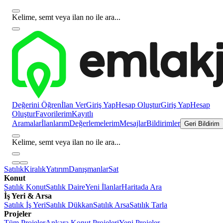
Kelime, semt veya ilan no ile ara...
Değerini Öğren
İlan Ver
Giriş Yap
Hesap Oluştur
Giriş Yap
Hesap
Oluştur
Favorilerim
Kayıtlı
Aramalar
İlanlarım
Değerlemelerim
Mesajlar
Bildirimler
Geri Bildirim
Kelime, semt veya ilan no ile ara...
Satılık
Kiralık
Yatırım
Danışmanlar
Sat
Konut
Satılık Konut
Satılık Daire
Yeni İlanlar
Haritada Ara
İş Yeri & Arsa
Satılık İş Yeri
Satılık Dükkan
Satılık Arsa
Satılık Tarla
Projeler
Tüm Projeler
Ankara Konut Projeleri
Yeni Projeler