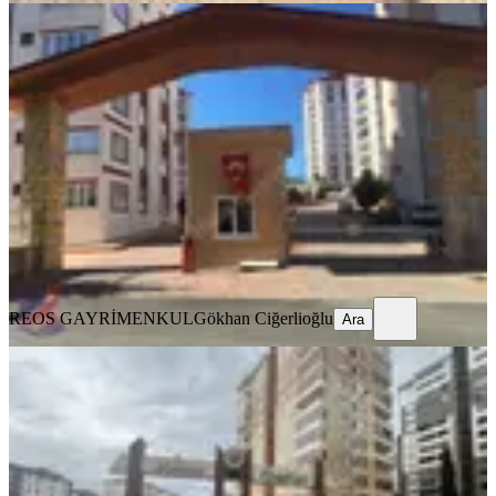
YENİ
Reos Gayrimenkulden İpeksaray
Sitesinde 200m² Kiralık 5+1
Onikişubat, Boğaziçi Mahallesi
5+1
·
250 m²
·
11. Kat
·
05.08.2026
41.500 ₺
REOS GAYRİMENKUL
Gökhan Ciğerlioğlu
Ara
REOS GAYRİMENKUL
Gökhan Ciğerlioğlu
Ara
YENİ
Reos Gayrimenkul'den Mimoza
Sitesinde 200m² Kiralık 4+1
Onikişubat, Tekerek Mahallesi
4+1
·
220 m²
·
5. Kat
·
05.08.2026