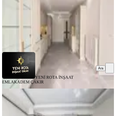
4+1
·
205 m²
·
3. Kat
·
03.08.2026
40.000 ₺
YENİ ROTA İNŞAAT EMLAK
ADEM ÇAKIR
Ara
Ara
YENİ ROTA İNŞAAT
EMLAK
ADEM ÇAKIR
EŞYALI
Rota'dan Üniversite Karşısı Geniş Ve
Kullanışlı Eşyalı Kirlk 1+1
Onikişubat, Maarif Mahallesi