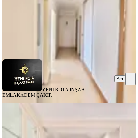
3+1
·
155 m²
·
4. Kat
·
04.08.2026
20.000 ₺
YENİ ROTA İNŞAAT EMLAK
ADEM ÇAKIR
Ara
Ara
YENİ ROTA İNŞAAT
EMLAK
ADEM ÇAKIR
MANZARALI
Yeni Rota'dan Mevsim Sitesi
Civarında Kiralık Lüks 4+1 Daire
Onikişubat, Yamaçtepe Mahallesi