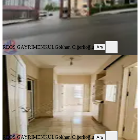
31.500 ₺
REOS GAYRİMENKUL
Gökhan Ciğerlioğlu
Ara
REOS GAYRİMENKUL
Gökhan Ciğerlioğlu
Ara
YENİ
Reos Tan 2+1 Kiralık Abdülhamitte
Onikişubat, Abdülhamid Han Mahallesi
2+1
·
100 m²
·
5. Kat
·
05.08.2026
18.000 ₺
REOS GAYRİMENKUL
Gökhan Ciğerlioğlu
Ara
REOS GAYRİMENKUL
Gökhan Ciğerlioğlu
Ara