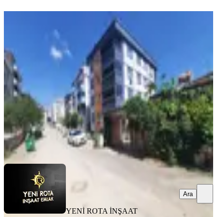
YENİ
Yeni Rotadan Abdülhamit Han Mah.
Ara Kat 2+1 Kiralık Daire
Onikişubat, Abdülhamid Han Mahallesi
2+1
·
100 m²
·
2. Kat
·
08.08.2026
18.500 ₺
YENİ ROTA İNŞAAT EMLAK
Mikail Barışık
Ara
Ara
YENİ ROTA İNŞAAT