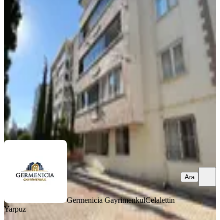
Kiralık 3+1 Daire
Onikişubat, Hürriyet Mahallesi
3+1
·
125 m²
·
Düz Giriş (Zemin)
·
06.08.2026
19.500 ₺
Germenicia Gayrimenkul
Celalettin Yarpuz
Ara
Ara
Germenicia Gayrimenkul
Celalettin
Yarpuz