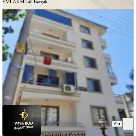
EMLAK
Mikail Barışık
YENİ
Yeni Rota'dan Kültür Merkezi
Yukarısı Kiralık Eşyalı 1+1 Daire
Onikişubat, Necip Fazıl Mahallesi
1+1
·
45 m²
·
2. Kat
·
07.08.2026
17.500 ₺
YENİ ROTA İNŞAAT EMLAK
Taner B
Ara
Ara
YENİ ROTA İNŞAAT