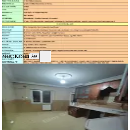
3+1
·
140 m²
·
Bodrum Kat
·
03.08.2026
20.000 ₺
Mesut Kabalcı
Ara
Mesut Kabalcı
Ara
SİTE İÇİ
Reos Gayrimenkul'den Kiralık 4+1
Daire
Onikişubat, Şehit Abdullah Çavuş Mahallesi
4+1
·
240 m²
·
4. Kat
·
01.08.2026
23.000 ₺
REOS GAYRİMENKUL
Gökhan Ciğerlioğlu