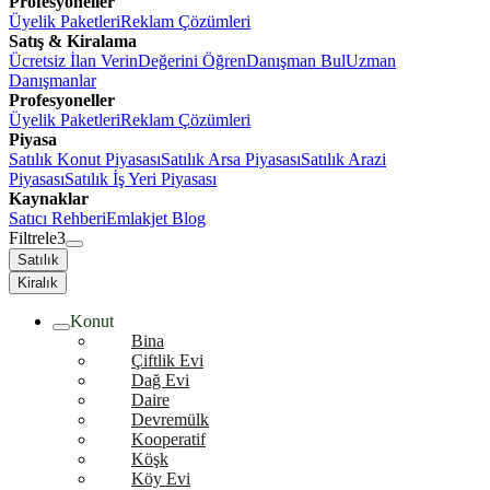
Profesyoneller
Üyelik Paketleri
Reklam Çözümleri
Satış & Kiralama
Ücretsiz İlan Verin
Değerini Öğren
Danışman Bul
Uzman
Danışmanlar
Profesyoneller
Üyelik Paketleri
Reklam Çözümleri
Piyasa
Satılık Konut Piyasası
Satılık Arsa Piyasası
Satılık Arazi
Piyasası
Satılık İş Yeri Piyasası
Kaynaklar
Satıcı Rehberi
Emlakjet Blog
Filtrele
3
Satılık
Kiralık
Konut
Bina
Çiftlik Evi
Dağ Evi
Daire
Devremülk
Kooperatif
Köşk
Köy Evi