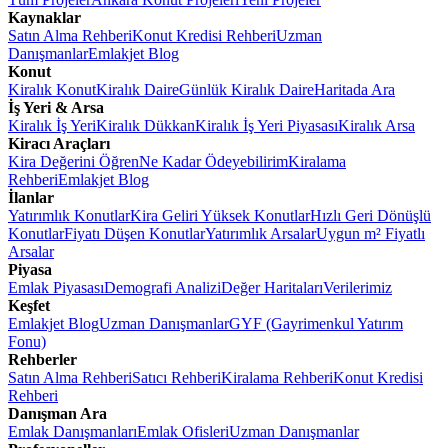
Kaynaklar
Satın Alma Rehberi
Konut Kredisi Rehberi
Uzman
Danışmanlar
Emlakjet Blog
Konut
Kiralık Konut
Kiralık Daire
Günlük Kiralık Daire
Haritada Ara
İş Yeri & Arsa
Kiralık İş Yeri
Kiralık Dükkan
Kiralık İş Yeri Piyasası
Kiralık Arsa
Kiracı Araçları
Kira Değerini Öğren
Ne Kadar Ödeyebilirim
Kiralama
Rehberi
Emlakjet Blog
İlanlar
Yatırımlık Konutlar
Kira Geliri Yüksek Konutlar
Hızlı Geri Dönüşlü
Konutlar
Fiyatı Düşen Konutlar
Yatırımlık Arsalar
Uygun m² Fiyatlı
Arsalar
Piyasa
Emlak Piyasası
Demografi Analizi
Değer Haritaları
Verilerimiz
Keşfet
Emlakjet Blog
Uzman Danışmanlar
GYF (Gayrimenkul Yatırım
Fonu)
Rehberler
Satın Alma Rehberi
Satıcı Rehberi
Kiralama Rehberi
Konut Kredisi
Rehberi
Danışman Ara
Emlak Danışmanları
Emlak Ofisleri
Uzman Danışmanlar