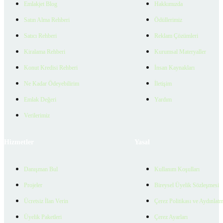
Emlakjet Blog
Hakkımızda
Satın Alma Rehberi
Ödüllerimiz
Satıcı Rehberi
Reklam Çözümleri
Kiralama Rehberi
Kurumsal Materyaller
Konut Kredisi Rehberi
İnsan Kaynakları
Ne Kadar Ödeyebilirim
İletişim
Emlak Değeri
Yardım
Verilerimiz
Hizmetler
Yasal
Danışman Bul
Kullanım Koşulları
Projeler
Bireysel Üyelik Sözleşmesi
Ücretsiz İlan Verin
Çerez Politikası ve Aydınlat
Üyelik Paketleri
Çerez Ayarları