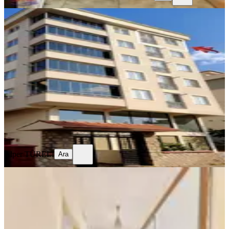
YENİ
Sahibinden Memura Dağ Manzaralı
Temiz 1+1 Daire
Onikişubat, Yunus Emre Mahallesi
1+1
·
40 m²
·
5. Kat
·
05.08.2026
18.000 ₺
Alper TÜRELİ
Ara
Alper TÜRELİ
Ara
YENİ
Yeni Rota'dan Boğaziçi Mahallesi
Kiralık 3 +1 Daire
Onikişubat, Boğaziçi Mahallesi