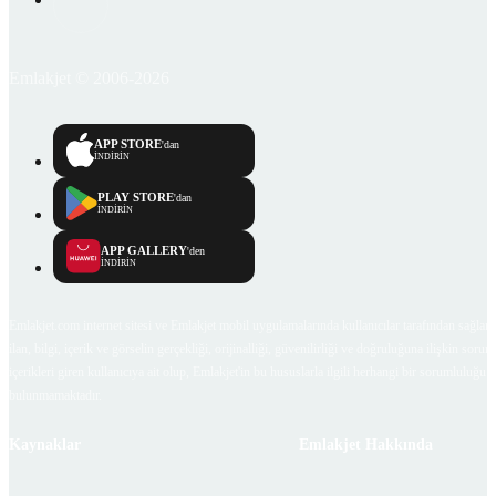
Emlakjet © 2006-2026
APP STORE
'dan
İNDİRİN
PLAY STORE
'dan
İNDİRİN
APP GALLERY
'den
İNDİRİN
Emlakjet.com internet sitesi ve Emlakjet mobil uygulamalarında kullanıcılar tarafından sağlana
ilan, bilgi, içerik ve görselin gerçekliği, orijinalliği, güvenilirliği ve doğruluğuna ilişkin soru
içerikleri giren kullanıcıya ait olup, Emlakjet'in bu hususlarla ilgili herhangi bir sorumluluğu
bulunmamaktadır.
Kaynaklar
Emlakjet Hakkında