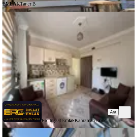
EMLAK
Taner B
YENİ
Hurda Cafe Civarı Kiralık 2+0 Daire
Onikişubat, Vadi Mahallesi
2+0
·
75 m²
·
4. Kat
·
07.08.2026
20.000 ₺
Erc Inşaat Emlak
Kahraman Erinci
Ara
Ara
Erc Inşaat Emlak
Kahraman Erinci
YENİ
Germenıcıa'dan Hürriyet Mh.de