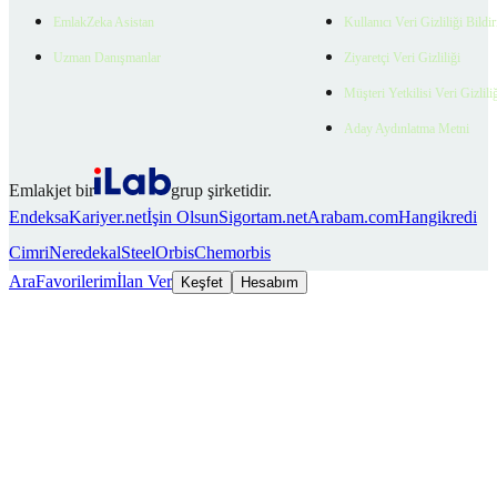
EmlakZeka Asistan
Kullanıcı Veri Gizliliği Bildi
Uzman Danışmanlar
Ziyaretçi Veri Gizliliği
Müşteri Yetkilisi Veri Gizlili
Aday Aydınlatma Metni
Emlakjet bir
grup şirketidir.
Endeksa
Kariyer.net
İşin Olsun
Sigortam.net
Arabam.com
Hangikredi
Cimri
Neredekal
SteelOrbis
Chemorbis
Ara
Favorilerim
İlan Ver
Keşfet
Hesabım