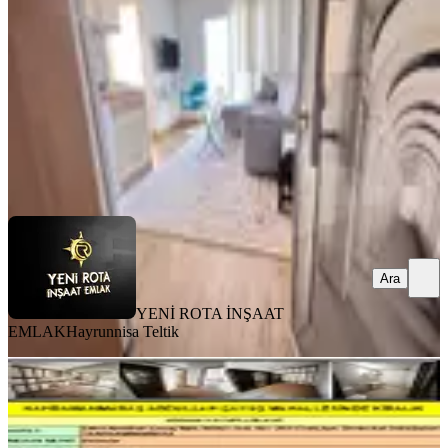
2+0
·
65 m²
·
5. Kat
·
03.08.2026
23.000 ₺
YENİ ROTA İNŞAAT EMLAK
Hayrunnisa Teltik
Ara
Ara
YENİ ROTA İNŞAAT
EMLAK
Hayrunnisa Teltik
BALKONLU
Kahramanmaraş Ş.abdullah Çavuş
Mahallesinde Kiralık
Onikişubat, Şehit Abdullah Çavuş Mahallesi