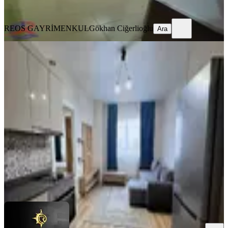
Ara
REOS GAYRİMENKUL
Gökhan Ciğerlioğlu
Ara
MANZARALI
Bornova Konutları-full-lüks Eşyalı-
kiralık 2+0 Daire
Onikişubat, Üngüt Mahallesi
2+0
·
95 m²
·
4. Kat
·
01.08.2026
23.000 ₺
YENİ ROTA İNŞAAT EMLAK
Taner B
Ara