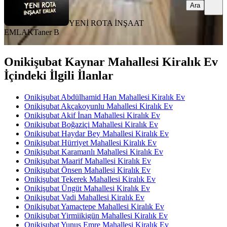
Ara
YENİ ROTA İNŞAAT
EMLAK
Taner B
Onikişubat Kaynar Mahallesi Kiralık Ev
İçindeki İlgili İlanlar
Onikişubat Abdülhamid Han Mahallesi Kiralık Ev
Onikişubat Akçakoyunlu Mahallesi Kiralık Ev
Onikişubat Akif İnan Mahallesi Kiralık Ev
Onikişubat Boğaziçi Mahallesi Kiralık Ev
Onikişubat Haydar Bey Mahallesi Kiralık Ev
Onikişubat Hürriyet Mahallesi Kiralık Ev
Onikişubat Karamanlı Mahallesi Kiralık Ev
Onikişubat Maarif Mahallesi Kiralık Ev
Onikişubat Önsen Mahallesi Kiralık Ev
Onikişubat Tekerek Mahallesi Kiralık Ev
Onikişubat Üngüt Mahallesi Kiralık Ev
Onikişubat Vadi Mahallesi Kiralık Ev
Onikişubat Yamaçtepe Mahallesi Kiralık Ev
Onikişubat Yirmiikigün Mahallesi Kiralık Ev
Onikişubat Yunus Emre Mahallesi Kiralık Ev