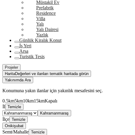
Müstakil Ev
Prefabrik
Residence
Villa
Yalı
Yalı Dairesi
Yazlık
Günlük Kiralık Konut
İş Yeri
Arsa
Turistik Tesis
Projeler
Harita
Değerleri ve ilanları tematik haritada görün
Yakınımda Ara
Konumuna yakın ilanlar için yakınlık mesafesini seç.
0.5km
5km
10km
15km
Kapalı
İl
Temizle
Kahramanmaraş
İlçe
Temizle
Onikişubat
Semt/Mahalle
Temizle