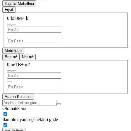
Kaynar Mahallesi
Fiyat
0 ₺
50M+ ₺
—
Metrekare
Brüt m²
Net m²
0 m²
1B+ m²
—
Arama Kelimesi
Otomatik ara
İlan olmayan seçenekleri gizle