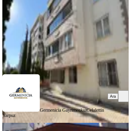
Onikişubat, Hürriyet Mahallesi
3+1
·
125 m²
·
Düz Giriş (Zemin)
·
06.08.2026
19.500 ₺
Germenicia Gayrimenkul
Celalettin Yarpuz
Ara
Ara
Germenicia Gayrimenkul
Celalettin
Yarpuz
YENİ