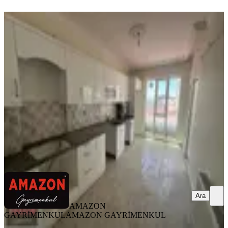
YENİ
Amazon'dan Üngüt Ptt Kavşağı
Arkası 4+1 Teraslı Kiralık
Onikişubat, Üngüt Mahallesi
4+1
·
150 m²
·
1. Kat
·
08.08.2026
25.000 ₺
AMAZON GAYRİMENKUL
AMAZON GAYRİMENKUL
Ara
Ara
AMAZON
GAYRİMENKUL
AMAZON GAYRİMENKUL