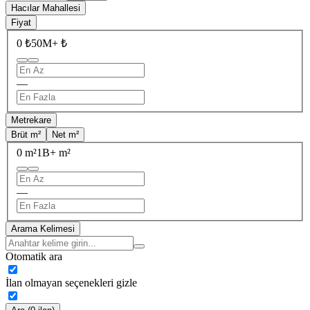
Hacılar Mahallesi
Fiyat
0 ₺
50M+ ₺
—
Metrekare
Brüt m²
Net m²
0 m²
1B+ m²
—
Arama Kelimesi
Otomatik ara
İlan olmayan seçenekleri gizle