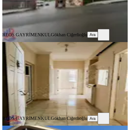
REOS GAYRİMENKUL
Gökhan Ciğerlioğlu
Ara
REOS GAYRİMENKUL
Gökhan Ciğerlioğlu
Ara
YENİ
Reos Tan 2+1 Kiralık Abdülhamitte
Onikişubat, Abdülhamid Han Mahallesi
2+1
·
100 m²
·
5. Kat
·
05.08.2026
18.000 ₺
REOS GAYRİMENKUL
Gökhan Ciğerlioğlu
Ara
REOS GAYRİMENKUL
Gökhan Ciğerlioğlu
Ara
YENİ