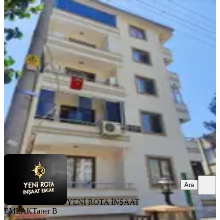
YENİ
Yeni Rota'dan Kültür Merkezi
Yukarısı Kiralık Eşyalı 1+1 Daire
Onikişubat, Necip Fazıl Mahallesi
1+1
·
45 m²
·
2. Kat
·
07.08.2026
17.500 ₺
YENİ ROTA İNŞAAT EMLAK
Taner B
Ara
Ara
YENİ ROTA İNŞAAT
EMLAK
Taner B