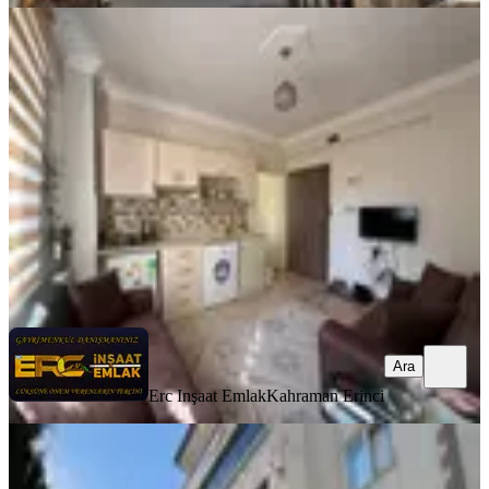
YENİ
Hurda Cafe Civarı Kiralık 2+0 Daire
Onikişubat, Vadi Mahallesi
2+0
·
75 m²
·
4. Kat
·
07.08.2026
20.000 ₺
Erc Inşaat Emlak
Kahraman Erinci
Ara
Ara
Erc Inşaat Emlak
Kahraman Erinci
YENİ
Germenıcıa'dan Hürriyet Mh.de
Kiralık 3+1 Daire