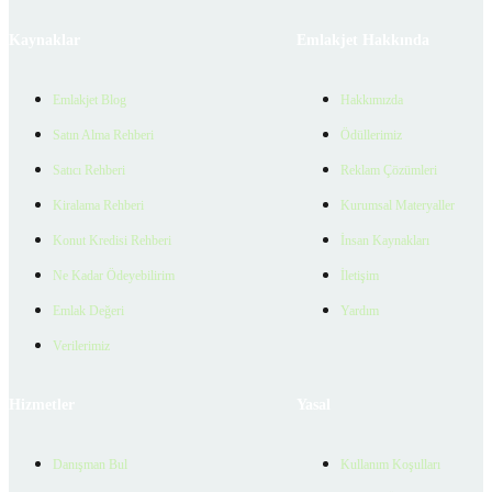
Kaynaklar
Emlakjet Hakkında
Emlakjet Blog
Hakkımızda
Satın Alma Rehberi
Ödüllerimiz
Satıcı Rehberi
Reklam Çözümleri
Kiralama Rehberi
Kurumsal Materyaller
Konut Kredisi Rehberi
İnsan Kaynakları
Ne Kadar Ödeyebilirim
İletişim
Emlak Değeri
Yardım
Verilerimiz
Hizmetler
Yasal
Danışman Bul
Kullanım Koşulları