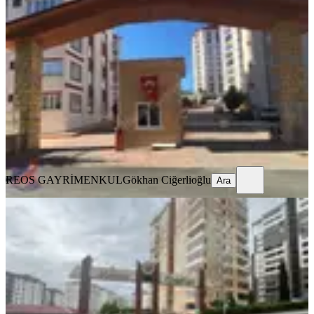
Reos Gayrimenkulden İpeksaray
Sitesinde 200m² Kiralık 5+1
Onikişubat, Boğaziçi Mahallesi
5+1
·
250 m²
·
11. Kat
·
05.08.2026
41.500 ₺
REOS GAYRİMENKUL
Gökhan Ciğerlioğlu
Ara
REOS GAYRİMENKUL
Gökhan Ciğerlioğlu
Ara
YENİ
Reos Gayrimenkul'den Mimoza
Sitesinde 200m² Kiralık 4+1
Onikişubat, Tekerek Mahallesi
4+1
·
220 m²
·
5. Kat
·
05.08.2026
31.500 ₺