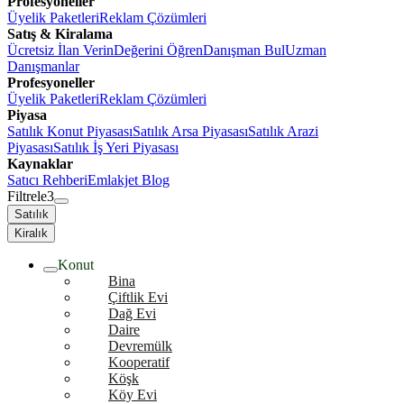
Profesyoneller
Üyelik Paketleri
Reklam Çözümleri
Satış & Kiralama
Ücretsiz İlan Verin
Değerini Öğren
Danışman Bul
Uzman
Danışmanlar
Profesyoneller
Üyelik Paketleri
Reklam Çözümleri
Piyasa
Satılık Konut Piyasası
Satılık Arsa Piyasası
Satılık Arazi
Piyasası
Satılık İş Yeri Piyasası
Kaynaklar
Satıcı Rehberi
Emlakjet Blog
Filtrele
3
Satılık
Kiralık
Konut
Bina
Çiftlik Evi
Dağ Evi
Daire
Devremülk
Kooperatif
Köşk
Köy Evi