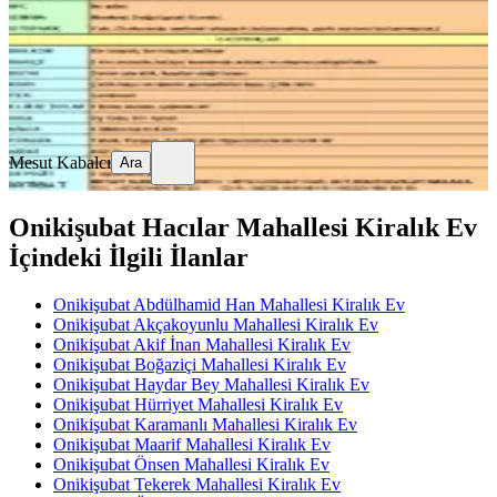
20.000 ₺
Mesut Kabalcı
Ara
Mesut Kabalcı
Ara
Onikişubat Hacılar Mahallesi Kiralık Ev
İçindeki İlgili İlanlar
Onikişubat Abdülhamid Han Mahallesi Kiralık Ev
Onikişubat Akçakoyunlu Mahallesi Kiralık Ev
Onikişubat Akif İnan Mahallesi Kiralık Ev
Onikişubat Boğaziçi Mahallesi Kiralık Ev
Onikişubat Haydar Bey Mahallesi Kiralık Ev
Onikişubat Hürriyet Mahallesi Kiralık Ev
Onikişubat Karamanlı Mahallesi Kiralık Ev
Onikişubat Maarif Mahallesi Kiralık Ev
Onikişubat Önsen Mahallesi Kiralık Ev
Onikişubat Tekerek Mahallesi Kiralık Ev