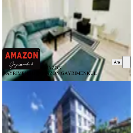
18.000 ₺
AMAZON GAYRİMENKUL
AMAZON GAYRİMENKUL
Ara
Ara
AMAZON
GAYRİMENKUL
AMAZON GAYRİMENKUL
BALKONLU
Yeni Rotadan Abdülhamit Han Mah.
Ara Kat 2+1 Kiralık Daire
Onikişubat, Abdülhamid Han Mahallesi
2+1
·
100 m²
·
2. Kat
·
08.08.2026
18.500 ₺