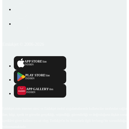
Emlakjet © 2006-2026
APP STORE
'dan
İNDİRİN
PLAY STORE
'dan
İNDİRİN
APP GALLERY
'den
İNDİRİN
Emlakjet.com internet sitesi ve Emlakjet mobil uygulamalarında kullanıcılar tarafından sağlana
ilan, bilgi, içerik ve görselin gerçekliği, orijinalliği, güvenilirliği ve doğruluğuna ilişkin soru
içerikleri giren kullanıcıya ait olup, Emlakjet'in bu hususlarla ilgili herhangi bir sorumluluğu
bulunmamaktadır.