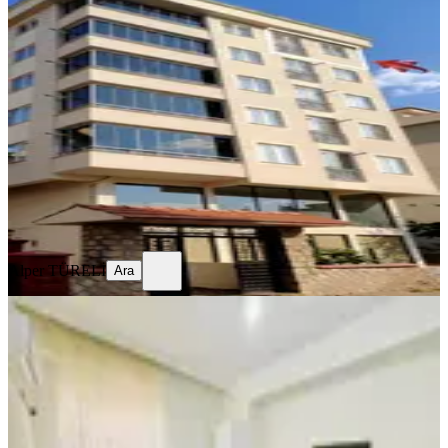
Sahibinden Memura Dağ Manzaralı
Temiz 1+1 Daire
Onikişubat, Yunus Emre Mahallesi
1+1
·
40 m²
·
5. Kat
·
05.08.2026
18.000 ₺
Alper TÜRELİ
Ara
Alper TÜRELİ
Ara
MANZARALI
Amazondan Üniversite Civarı Eşyasız
2+1 Amerikan Mutfak Daire!!!
Onikişubat, Maarif Mahallesi
2+1
·
80 m²
·
1. Kat
·
08.08.2026