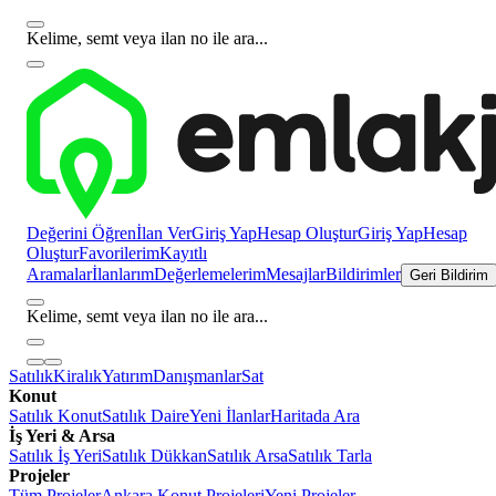
Kelime, semt veya ilan no ile ara...
Değerini Öğren
İlan Ver
Giriş Yap
Hesap Oluştur
Giriş Yap
Hesap
Oluştur
Favorilerim
Kayıtlı
Aramalar
İlanlarım
Değerlemelerim
Mesajlar
Bildirimler
Geri Bildirim
Kelime, semt veya ilan no ile ara...
Satılık
Kiralık
Yatırım
Danışmanlar
Sat
Konut
Satılık Konut
Satılık Daire
Yeni İlanlar
Haritada Ara
İş Yeri & Arsa
Satılık İş Yeri
Satılık Dükkan
Satılık Arsa
Satılık Tarla
Projeler
Tüm Projeler
Ankara Konut Projeleri
Yeni Projeler