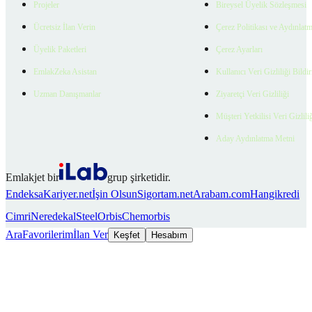
Projeler
Bireysel Üyelik Sözleşmesi
Ücretsiz İlan Verin
Çerez Politikası ve Aydınlat
Üyelik Paketleri
Çerez Ayarları
EmlakZeka Asistan
Kullanıcı Veri Gizliliği Bildi
Uzman Danışmanlar
Ziyaretçi Veri Gizliliği
Müşteri Yetkilisi Veri Gizlili
Aday Aydınlatma Metni
Emlakjet bir
grup şirketidir.
Endeksa
Kariyer.net
İşin Olsun
Sigortam.net
Arabam.com
Hangikredi
Cimri
Neredekal
SteelOrbis
Chemorbis
Ara
Favorilerim
İlan Ver
Keşfet
Hesabım