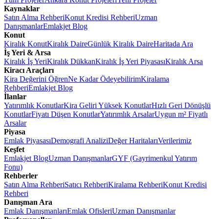
Kaynaklar
Satın Alma Rehberi
Konut Kredisi Rehberi
Uzman
Danışmanlar
Emlakjet Blog
Konut
Kiralık Konut
Kiralık Daire
Günlük Kiralık Daire
Haritada Ara
İş Yeri & Arsa
Kiralık İş Yeri
Kiralık Dükkan
Kiralık İş Yeri Piyasası
Kiralık Arsa
Kiracı Araçları
Kira Değerini Öğren
Ne Kadar Ödeyebilirim
Kiralama
Rehberi
Emlakjet Blog
İlanlar
Yatırımlık Konutlar
Kira Geliri Yüksek Konutlar
Hızlı Geri Dönüşlü
Konutlar
Fiyatı Düşen Konutlar
Yatırımlık Arsalar
Uygun m² Fiyatlı
Arsalar
Piyasa
Emlak Piyasası
Demografi Analizi
Değer Haritaları
Verilerimiz
Keşfet
Emlakjet Blog
Uzman Danışmanlar
GYF (Gayrimenkul Yatırım
Fonu)
Rehberler
Satın Alma Rehberi
Satıcı Rehberi
Kiralama Rehberi
Konut Kredisi
Rehberi
Danışman Ara
Emlak Danışmanları
Emlak Ofisleri
Uzman Danışmanlar