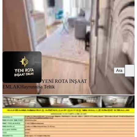
23.000 ₺
YENİ ROTA İNŞAAT EMLAK
Hayrunnisa Teltik
Ara
Ara
YENİ ROTA İNŞAAT
EMLAK
Hayrunnisa Teltik
BALKONLU
Kahramanmaraş Ş.abdullah Çavuş
Mahallesinde Kiralık
Onikişubat, Şehit Abdullah Çavuş Mahallesi
3+1
·
140 m²
·
Bodrum Kat
·
03.08.2026