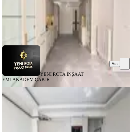
40.000 ₺
YENİ ROTA İNŞAAT EMLAK
ADEM ÇAKIR
Ara
Ara
YENİ ROTA İNŞAAT
EMLAK
ADEM ÇAKIR
EŞYALI
Rota'dan Üniversite Karşısı Geniş Ve
Kullanışlı Eşyalı Kirlk 1+1
Onikişubat, Maarif Mahallesi
1+1
·
50 m²
·
5. Kat
·
03.08.2026