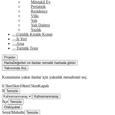
Müstakil Ev
Prefabrik
Residence
Villa
Yalı
Yalı Dairesi
Yazlık
Günlük Kiralık Konut
İş Yeri
Arsa
Turistik Tesis
Projeler
Harita
Değerleri ve ilanları tematik haritada görün
Yakınımda Ara
Konumuna yakın ilanlar için yakınlık mesafesini seç.
0.5km
5km
10km
15km
Kapalı
İl
Temizle
Kahramanmaraş
İlçe
Temizle
Onikişubat
Semt/Mahalle
Temizle