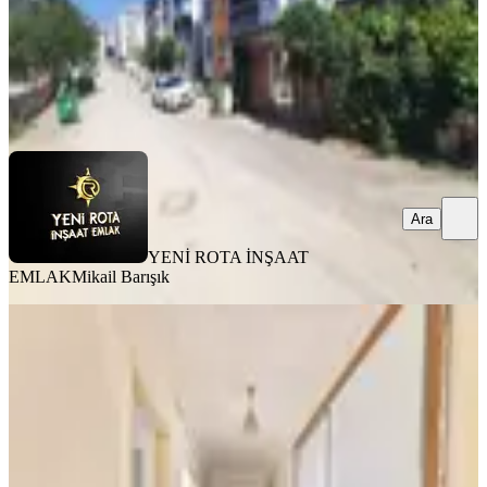
YENİ ROTA İNŞAAT EMLAK
Mikail Barışık
Ara
Ara
YENİ ROTA İNŞAAT
EMLAK
Mikail Barışık
MANZARALI
Yeni Rota'dan Boğaziçi Mahallesi
Kiralık 3 +1 Daire
Onikişubat, Boğaziçi Mahallesi
3+1
·
155 m²
·
4. Kat
·
04.08.2026
20.000 ₺