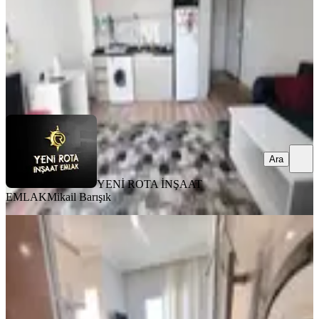
18.000 ₺
YENİ ROTA İNŞAAT EMLAK
Mikail Barışık
Ara
Ara
YENİ ROTA İNŞAAT
EMLAK
Mikail Barışık
MANZARALI
Yeni Rota'dan Üniversite Civarı
Eşyalı 2+0 Kiralık Daire
Onikişubat, Maarif Mahallesi
2+0
·
65 m²
·
5. Kat
·
03.08.2026