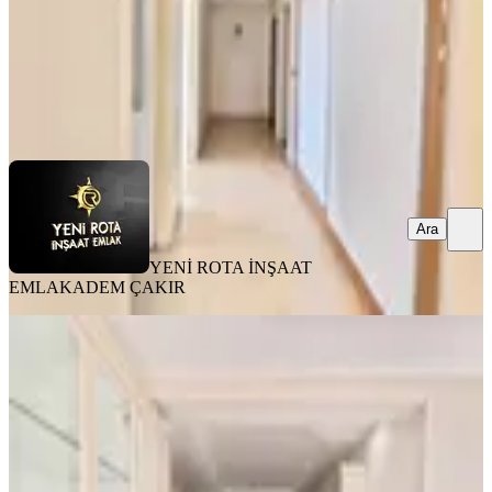
YENİ ROTA İNŞAAT EMLAK
ADEM ÇAKIR
Ara
Ara
YENİ ROTA İNŞAAT
EMLAK
ADEM ÇAKIR
MANZARALI
Yeni Rota'dan Mevsim Sitesi
Civarında Kiralık Lüks 4+1 Daire
Onikişubat, Yamaçtepe Mahallesi
4+1
·
205 m²
·
3. Kat
·
03.08.2026