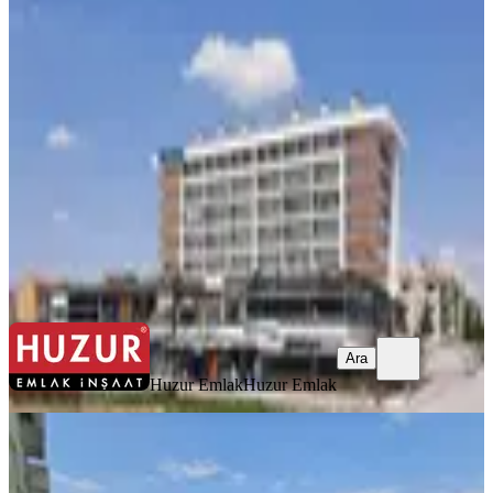
Huzur Emlak'dan Studyo Selçuk Da
Kiralık 1+1 Eşyalı Daire
Konya, Selçuklu
1+1
·
75 m²
·
4. Kat
·
08.08.2026
20.000 ₺
Huzur Emlak
Huzur Emlak
Ara
Ara
Huzur Emlak
Huzur Emlak
YENİ
Mta Tramvay Durağı Gherdan Hotel
Karşısı Yazırda Kiralık Daire