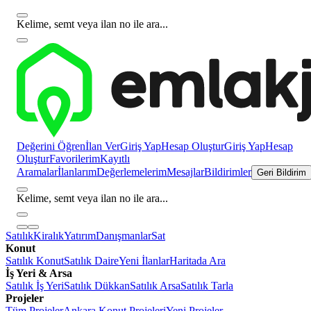
Kelime, semt veya ilan no ile ara...
Değerini Öğren
İlan Ver
Giriş Yap
Hesap Oluştur
Giriş Yap
Hesap
Oluştur
Favorilerim
Kayıtlı
Aramalar
İlanlarım
Değerlemelerim
Mesajlar
Bildirimler
Geri Bildirim
Kelime, semt veya ilan no ile ara...
Satılık
Kiralık
Yatırım
Danışmanlar
Sat
Konut
Satılık Konut
Satılık Daire
Yeni İlanlar
Haritada Ara
İş Yeri & Arsa
Satılık İş Yeri
Satılık Dükkan
Satılık Arsa
Satılık Tarla
Projeler
Tüm Projeler
Ankara Konut Projeleri
Yeni Projeler