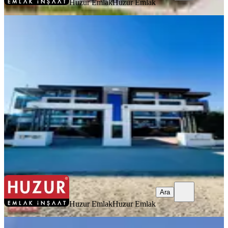
Huzur Emlak
Huzur Emlak
YENİ
Huzur Emlak'dan Studyo Garden Da
Kiralık 1+1 Eşyalı Daire
Konya, Selçuklu
1+1
·
75 m²
·
4. Kat
·
08.08.2026
19.500 ₺
Huzur Emlak
Huzur Emlak
Ara
Ara
Huzur Emlak
Huzur Emlak
YENİ