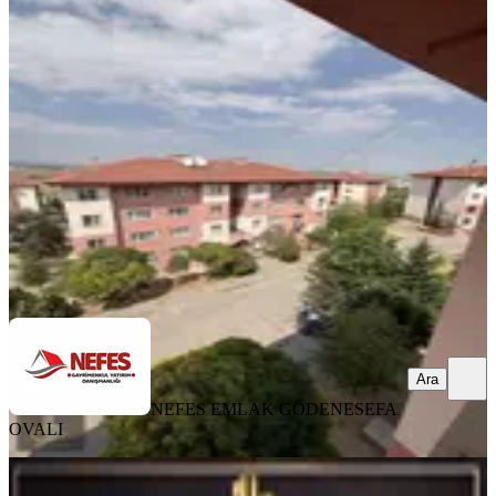
YENİ
Meram Gödene De Kiralık 1+1 Daire
Konya, Meram
1+1
·
45 m²
·
4. Kat
·
09.08.2026
9.000 ₺
NEFES EMLAK GÖDENE
SEFA OVALI
Ara
Ara
NEFES EMLAK GÖDENE
SEFA
OVALI
YENİ
Site İçi Yerden Isıtmalı Ultra Lüx