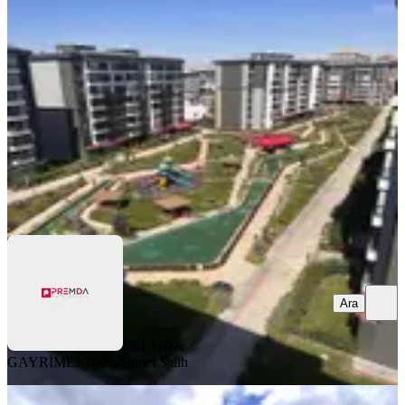
Konya, Meram
5+1
·
250 m²
·
7. Kat
·
08.08.2026
95.000 ₺
PREMDA GAYRİMENKUL
Ahmet Salih
Ara
Ara
PREMDA
GAYRİMENKUL
Ahmet Salih
YENİ