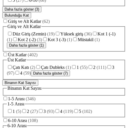
5
(
27
)
6-10
(
68
)
Daha fazla göster (3)
Bulunduğu Kat
Giriş ve Alt Katlar
(
62
)
Giriş ve Alt Katlar
Düz Giriş (Zemin)
(
19
)
Yüksek giriş
(
36
)
Kot 1 (-1)
(
1
)
Kot 2 (-2)
(
3
)
Kot 3 (-3)
(
1
)
Müstakil
(
1
)
Daha fazla göster (1)
Üst Katlar
(
402
)
Üst Katlar
Çatı Katı
(
2
)
Çatı Dubleks
(
1
)
1
(
55
)
2
(
111
)
3
(
97
)
4
(
59
)
Daha fazla göster (7)
Binanın Kat Sayısı
Binanın Kat Sayısı
1-5 Arası
(
346
)
1-5 Arası
1
(
5
)
2
(
27
)
3
(
93
)
4
(
119
)
5
(
102
)
6-10 Arası
(
108
)
6-10 Arası