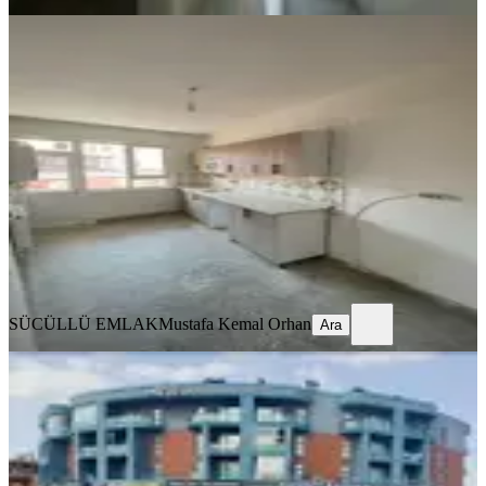
YENİ
Akşehir Meydan Mahallesi 2+1
Merkezi Kiralık Daire
Konya, Akşehir
2+1
·
120 m²
·
2. Kat
·
08.08.2026
14.500 ₺
SÜCÜLLÜ EMLAK
Mustafa Kemal Orhan
Ara
SÜCÜLLÜ EMLAK
Mustafa Kemal Orhan
Ara
YENİ
Yazır Mah.kiralık Eşyalı 1+1 Stüdyo
Daire
Konya, Selçuklu