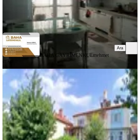
BAHA GAYRİMENKUL
mehmet erikçi
Ara
Ara
BAHA GAYRİMENKUL
mehmet
erikçi
YENİ
Akçay Emlak'tan Akşehir Fen Lisesi
Yanında Bahçeli Doğalgazlı Komple
Bakımlı Kiralık Müstakil Ev
Konya, Akşehir
3+2
·
185 m²
·
08.08.2026
16.000 ₺