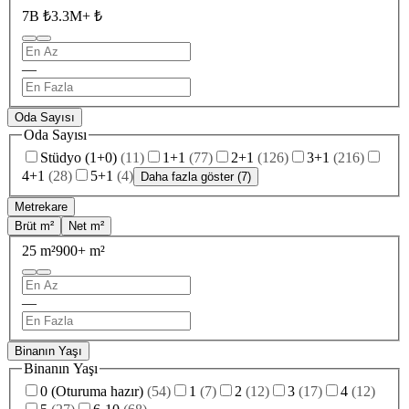
7B ₺
3.3M+ ₺
—
Oda Sayısı
Oda Sayısı
Stüdyo (1+0)
(
11
)
1+1
(
77
)
2+1
(
126
)
3+1
(
216
)
4+1
(
28
)
5+1
(
4
)
Daha fazla göster (7)
Metrekare
Brüt m²
Net m²
25 m²
900+ m²
—
Binanın Yaşı
Binanın Yaşı
0 (Oturuma hazır)
(
54
)
1
(
7
)
2
(
12
)
3
(
17
)
4
(
12
)