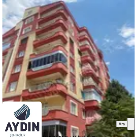
YENİ
Aydın Satıyor'dan Şehir Parkı Karşısı
Arakat Geniş 3+1 Daire
Konya, Karatay
3+1
·
160 m²
·
5. Kat
·
09.08.2026
26.000 ₺
AYDIN EMLAK İNŞAAT GAYRİMENKUL
YATIRIM
MEHMET AYDİN
Ara
Ara