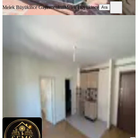
Melek Büyükince Gayrimenkul
Melek Büyükince
Ara
YENİ
Gödene Toki De 1+1 Bakımlı Ara Kat
Kiralık Daire
Konya, Meram
1+1
·
60 m²
·
1. Kat
·
07.08.2026
10.000 ₺
ŞEMS GAYRİMENKUL YATIRIM DANIŞMANLIĞI
ŞEMS
GAYRİMENKUL ve YÖNETİM HİZMETLERİİ
Ara