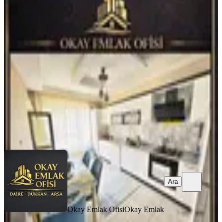
Eşyalı Şehir Hastanesi Yakını 3+1
Kiralık
Konya, Karatay
3+1
·
145 m²
·
3. Kat
·
09.08.2026
34.250 ₺
Okay Emlak Ofisi
Okay Emlak
Ara
Ara
Okay Emlak Ofisi
Okay Emlak