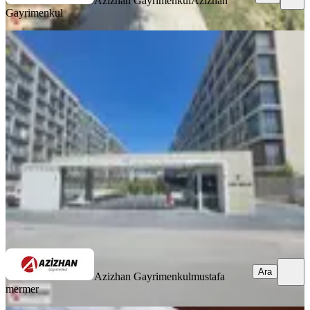
Azizhan Gayrimenkul
Azizhan
Gayrimenkul
YENİ
Azizhan'dan Meram Point Sitesinde
Kiralık 3+1 Daire
Konya, Meram
3+1
·
171 m²
·
4. Kat
·
09.08.2026
46.000 ₺
Azizhan Gayrimenkul
mustafa mermer
Ara
Ara
Azizhan Gayrimenkul
mustafa
mermer