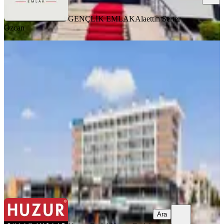
GENÇLİK EMLAK
Alaettin Serter
Özcan
YENİ
Huzur Emlak'dan Studyo Selçuk Da
Kiralık 1+1 Eşyalı Daire
Konya, Selçuklu
1+1
·
75 m²
·
3. Kat
·
08.08.2026
21.000 ₺
Huzur Emlak
Huzur Emlak
Ara
Ara