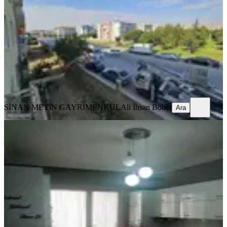
Konya, Selçuklu
3+1
·
125 m²
·
2. Kat
·
08.08.2026
24.000 ₺
SİNAN METİN GAYRİMENKUL
Ali İhsan Böber
Ara
SİNAN METİN GAYRİMENKUL
Ali İhsan Böber
Ara
YENİ
Baha'dan Yazırda Merkezi Konumda
Kiralık Geniş 3+1 Daire
Konya, Selçuklu
3+1
·
175 m²
·
7. Kat
·
08.08.2026
37.000 ₺