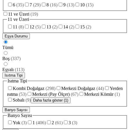
6
(
35
)
7
(
29
)
8
(
16
)
9
(
13
)
10
(
15
)
11 ve Üzeri
(
19
)
11 ve Üzeri
11
(
8
)
12
(
5
)
13
(
2
)
14
(
2
)
15
(
2
)
Eşya Durumu
Tümü
Boş
(
337
)
Eşyalı
(
113
)
Isıtma Tipi
Isıtma Tipi
Kombi Doğalgaz
(
298
)
Merkezi Doğalgaz
(
44
)
Yerden
ısıtma
(
53
)
Merkezi (Pay Ölçer)
(
67
)
Merkezi Kömür
(
1
)
Sobalı
(
9
)
Daha fazla göster (1)
Banyo Sayısı
Banyo Sayısı
Yok
(
3
)
1
(
406
)
2
(
61
)
3
(
3
)