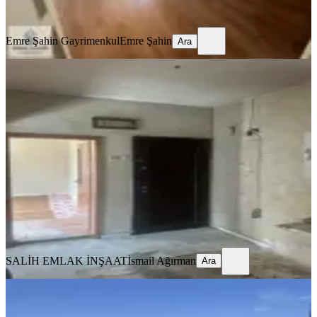
Ara
Emre Şahin Gayrimenkul
Emre Şahin
Ara
YENİ
Salih Emlaktan Işıklar Merkezi
Konumda Kiralık 2+1 Sobalı Daire
Konya, Selçuklu
3+1
·
110 m²
·
2. Kat
·
08.08.2026
15.000 ₺
SALİH EMLAK İNŞAAT
İsmail Ağırman
Ara
SALİH EMLAK İNŞAAT
İsmail Ağırman
Ara
YENİ
Gazze Caddesi İnci Konakları | 5+1
Kiralık Daire