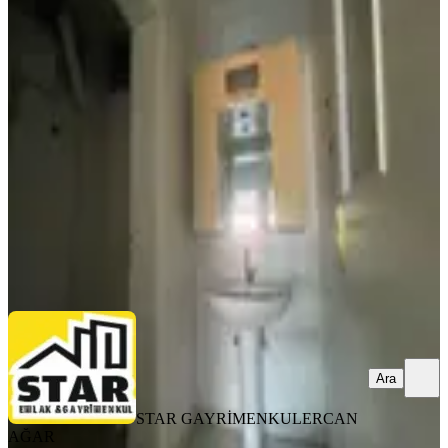
YENİ
Sancak Mah Kiralık Bakımlı 3+1
Daire
Konya, Selçuklu
3+1
·
150 m²
·
3. Kat
·
08.08.2026
25.000 ₺
STAR GAYRİMENKUL
ERCAN AĞAR
Ara
Ara
STAR GAYRİMENKUL
ERCAN
AĞAR