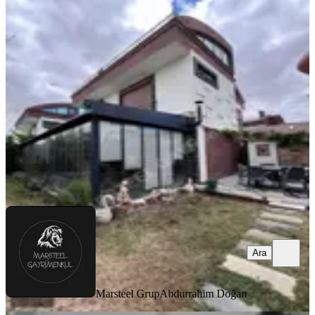
Marsteel'den Site İçerisinde Full Eşyalı
Kiralık Villa
Konya, Selçuklu
6+1
·
360 m²
·
08.08.2026
85.000 ₺
Marsteel Grup
Abdurrahim Doğan
Ara
Ara
Marsteel Grup
Abdurrahim Doğan