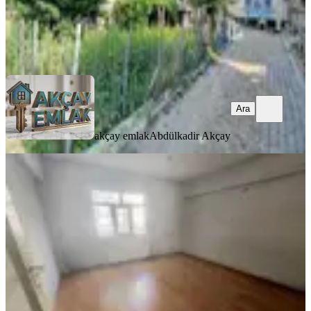
akçay emlak
Abdülkadir Akçay
Ara
Ara
akçay emlak
Abdülkadir Akçay
YENİ
Binkonutlar Mah Yüksek Giriş
Bakımlı Masrafsız 2+1 Kiralık Daire
Konya, Selçuklu
2+1
·
95 m²
·
Yüksek giriş
·
08.08.2026
14.500 ₺
Emre Şahin Gayrimenkul
Emre Şahin