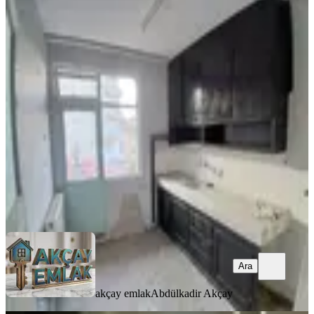
YENİ
Akçay Emlak'tan Akşehir Kileci
Mahallesi Hıdırlık Yolu Civarında
Doğalgazlı Kiralık 2+1 Daire
Konya, Akşehir
2+1
·
115 m²
·
3. Kat
·
08.08.2026
12.000 ₺
akçay emlak
Abdülkadir Akçay
Ara
Ara
akçay emlak
Abdülkadir Akçay