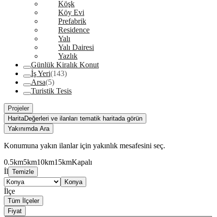
Köşk
Köy Evi
Prefabrik
Residence
Yalı
Yalı Dairesi
Yazlık
Günlük Kiralık Konut
İş Yeri
(143)
Arsa
(5)
Turistik Tesis
Projeler
Harita
Değerleri ve ilanları tematik haritada görün
Yakınımda Ara
Konumuna yakın ilanlar için yakınlık mesafesini seç.
0.5km
5km
10km
15km
Kapalı
İl
Temizle
Konya
İlçe
Tüm İlçeler
Fiyat