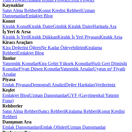
Kaynaklar
Satın Alma Rehberi
Konut Kredisi Rehberi
Uzman
Danışmanlar
Emlakjet Blog
Konut
Kiralık Konut
Kiralık Daire
Günlük Kiralık Daire
Haritada Ara
İş Yeri & Arsa
Kiralık İş Yeri
Kiralık Dükkan
Kiralık İş Yeri Piyasası
Kiralık Arsa
Kiracı Araçları
Kira Değerini Öğren
Ne Kadar Ödeyebilirim
Kiralama
Rehberi
Emlakjet Blog
İlanlar
Yatırımlık Konutlar
Kira Geliri Yüksek Konutlar
Hızlı Geri Dönüşlü
Konutlar
Fiyatı Düşen Konutlar
Yatırımlık Arsalar
Uygun m² Fiyatlı
Arsalar
Piyasa
Emlak Piyasası
Demografi Analizi
Değer Haritaları
Verilerimiz
Keşfet
Emlakjet Blog
Uzman Danışmanlar
GYF (Gayrimenkul Yatırım
Fonu)
Rehberler
Satın Alma Rehberi
Satıcı Rehberi
Kiralama Rehberi
Konut Kredisi
Rehberi
Danışman Ara
Emlak Danışmanları
Emlak Ofisleri
Uzman Danışmanlar