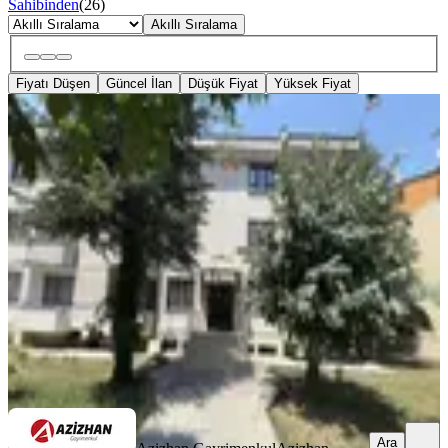
Sahibinden
(
26
)
Akıllı Sıralama
Fiyatı Düşen
Güncel İlan
Düşük Fiyat
Yüksek Fiyat
YENİ
Azizhan Dan Dünya Göz Hastanesi
Yanı 3+1 Kiralık Daire
Konya, Selçuklu
3+1
·
140 m²
·
2. Kat
·
09.08.2026
26.000 ₺
Azizhan Gayrimenkul
Azizhan Gayrimenkul
Ara
Ara