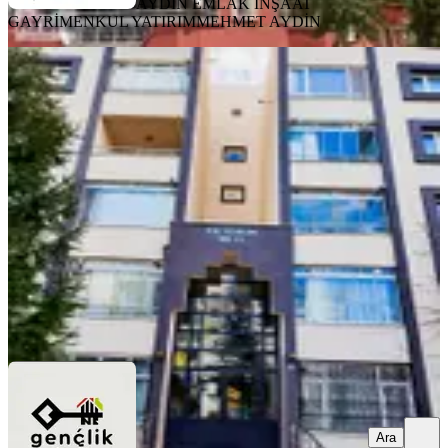
AYDIN EMLAK İNŞAAT
GAYRİMENKUL YATIRIM
MEHMET AYDİN
YENİ
Beyhekim Ünüversite Tokilerde
Kiralık Arakat Daire 3+1
Konya, Selçuklu
3+1
·
168 m²
·
1. Kat
·
08.08.2026
27.000 ₺
GENÇLİK EMLAK
Alaettin Serter Özcan
Ara
Ara