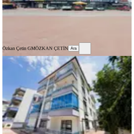
1+1
·
62 m²
·
2. Kat
·
07.08.2026
21.000 ₺
Özkan Çetin GM
ÖZKAN ÇETİN
Ara
Özkan Çetin GM
ÖZKAN ÇETİN
Ara
YENİ
Özalkent Polis Karakolu Ve Elit
Düğün Salonu Yanı Eşyalı Daire
Konya, Selçuklu
2+1
·
125 m²
·
Düz Giriş (Zemin)
·
07.08.2026
25.000 ₺
Melek Büyükince Gayrimenkul
Melek Büyükince
Ara