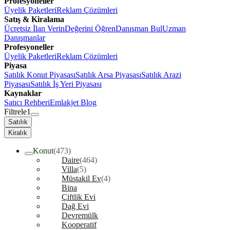
Profesyoneller
Üyelik Paketleri
Reklam Çözümleri
Satış & Kiralama
Ücretsiz İlan Verin
Değerini Öğren
Danışman Bul
Uzman
Danışmanlar
Profesyoneller
Üyelik Paketleri
Reklam Çözümleri
Piyasa
Satılık Konut Piyasası
Satılık Arsa Piyasası
Satılık Arazi
Piyasası
Satılık İş Yeri Piyasası
Kaynaklar
Satıcı Rehberi
Emlakjet Blog
Filtrele
1
Satılık
Kiralık
Konut
(473)
Daire
(464)
Villa
(5)
Müstakil Ev
(4)
Bina
Çiftlik Evi
Dağ Evi
Devremülk
Kooperatif