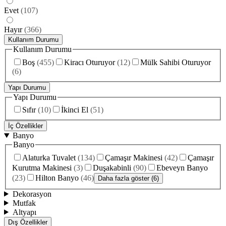
Evet
(
107
)
Hayır
(
366
)
Kullanım Durumu
Kullanım Durumu
Boş
(
455
)
Kiracı Oturuyor
(
12
)
Mülk Sahibi Oturuyor
(
6
)
Yapı Durumu
Yapı Durumu
Sıfır
(
10
)
İkinci El
(
51
)
İç Özellikler
Banyo
Banyo
Alaturka Tuvalet
(
134
)
Çamaşır Makinesi
(
42
)
Çamaşır
Kurutma Makinesi
(
3
)
Duşakabinli
(
90
)
Ebeveyn Banyo
(
23
)
Hilton Banyo
(
46
)
Daha fazla göster (6)
Dekorasyon
Mutfak
Altyapı
Dış Özellikler