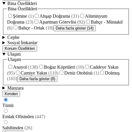
Bina Özellikleri
Bina Özellikleri
Şömine
(
1
)
Ahşap Doğrama
(
31
)
Alüminyum
Doğrama
(
23
)
Apartman Görevlisi
(
92
)
Bahçe - Müstakil
(
6
)
Bahçe - Ortak
(
18
)
Daha fazla göster (14)
Cephe
Sosyal İmkanlar
Konum Özellikleri
Ulaşım
Ulaşım
Anayol
(
138
)
Boğaz Köprüleri
(
10
)
Caddeye Yakın
(
95
)
Camiye Yakın
(
110
)
Deniz Otobüsü
(
1
)
Dolmuş
(
165
)
Daha fazla göster (8)
Manzara
Kimden
Tümü
Emlak Ofisinden
(
447
)
Sahibinden
(
26
)