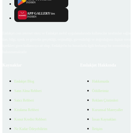
İNDİRİN
APP GALLERY
'den
İNDİRİN
Emlakjet.com internet sitesi ve Emlakjet mobil uygulamalarında kullanıcılar tarafından sağlana
ilan, bilgi, içerik ve görselin gerçekliği, orijinalliği, güvenilirliği ve doğruluğuna ilişkin soru
içerikleri giren kullanıcıya ait olup, Emlakjet'in bu hususlarla ilgili herhangi bir sorumluluğu
bulunmamaktadır.
Kaynaklar
Emlakjet Hakkında
Emlakjet Blog
Hakkımızda
Satın Alma Rehberi
Ödüllerimiz
Satıcı Rehberi
Reklam Çözümleri
Kiralama Rehberi
Kurumsal Materyaller
Konut Kredisi Rehberi
İnsan Kaynakları
Ne Kadar Ödeyebilirim
İletişim