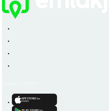
Emlakjet © 2006-2026
APP STORE
'dan
İNDİRİN
PLAY STORE
'dan