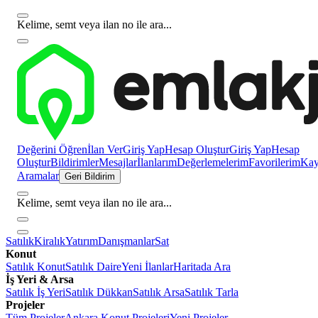
Kelime, semt veya ilan no ile ara...
Değerini Öğren
İlan Ver
Giriş Yap
Hesap Oluştur
Giriş Yap
Hesap
Oluştur
Bildirimler
Mesajlar
İlanlarım
Değerlemelerim
Favorilerim
Kayı
Aramalar
Geri Bildirim
Kelime, semt veya ilan no ile ara...
Satılık
Kiralık
Yatırım
Danışmanlar
Sat
Konut
Satılık Konut
Satılık Daire
Yeni İlanlar
Haritada Ara
İş Yeri & Arsa
Satılık İş Yeri
Satılık Dükkan
Satılık Arsa
Satılık Tarla
Projeler
Tüm Projeler
Ankara Konut Projeleri
Yeni Projeler