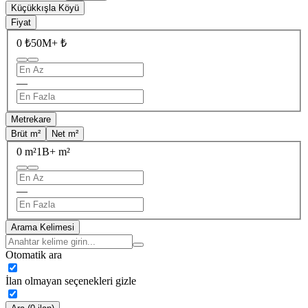
Küçükkışla Köyü
Fiyat
0 ₺
50M+ ₺
—
Metrekare
Brüt m²
Net m²
0 m²
1B+ m²
—
Arama Kelimesi
Otomatik ara
İlan olmayan seçenekleri gizle