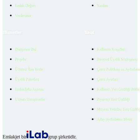
Emlak Değeri
Yardım
Verilerimiz
Hizmetler
Yasal
Danışman Bul
Kullanım Koşulları
Projeler
Bireysel Üyelik Sözleşmesi
Ücretsiz İlan Verin
Çerez Politikası ve Aydınlat
Üyelik Paketleri
Çerez Ayarları
EmlakZeka Asistan
Kullanıcı Veri Gizliliği Bildi
Uzman Danışmanlar
Ziyaretçi Veri Gizliliği
Müşteri Yetkilisi Veri Gizlili
Aday Aydınlatma Metni
Emlakjet bir
grup şirketidir.