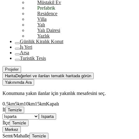
Müstakil Ev
Prefabrik
Residence
Villa
Yalı
Yalı Dairesi
Yazlık
Günlük Kiralık Konut
İş Yeri
Arsa
Turistik Tesis
Projeler
Harita
Değerleri ve ilanları tematik haritada görün
Yakınımda Ara
Konumuna yakın ilanlar için yakınlık mesafesini seç.
0.5km
5km
10km
15km
Kapalı
İl
Temizle
Isparta
İlçe
Temizle
Merkez
Semt/Mahalle
Temizle