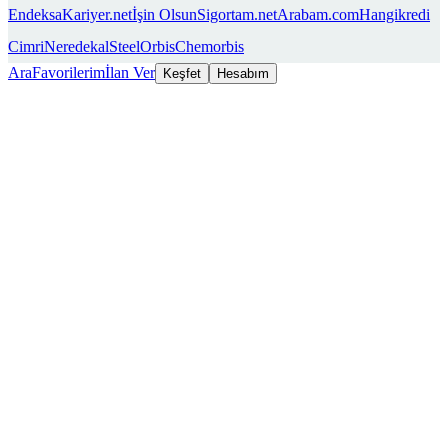
Endeksa
Kariyer.net
İşin Olsun
Sigortam.net
Arabam.com
Hangikredi
Cimri
Neredekal
SteelOrbis
Chemorbis
Ara
Favorilerim
İlan Ver
Keşfet
Hesabım