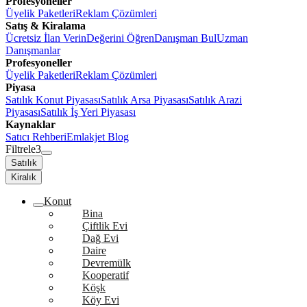
Profesyoneller
Üyelik Paketleri
Reklam Çözümleri
Satış & Kiralama
Ücretsiz İlan Verin
Değerini Öğren
Danışman Bul
Uzman
Danışmanlar
Profesyoneller
Üyelik Paketleri
Reklam Çözümleri
Piyasa
Satılık Konut Piyasası
Satılık Arsa Piyasası
Satılık Arazi
Piyasası
Satılık İş Yeri Piyasası
Kaynaklar
Satıcı Rehberi
Emlakjet Blog
Filtrele
3
Satılık
Kiralık
Konut
Bina
Çiftlik Evi
Dağ Evi
Daire
Devremülk
Kooperatif
Köşk
Köy Evi