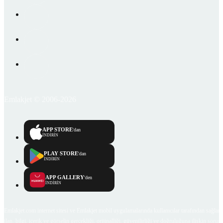
Emlakjet © 2006-2026
APP STORE
'dan
İNDİRİN
PLAY STORE
'dan
İNDİRİN
APP GALLERY
'den
İNDİRİN
Emlakjet.com internet sitesi ve Emlakjet mobil uygulamalarında kullanıcılar tarafından sağlana
ilan, bilgi, içerik ve görselin gerçekliği, orijinalliği, güvenilirliği ve doğruluğuna ilişkin soru