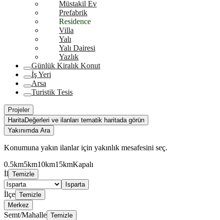
Müstakil Ev
Prefabrik
Residence
Villa
Yalı
Yalı Dairesi
Yazlık
Günlük Kiralık Konut
İş Yeri
Arsa
Turistik Tesis
Projeler
Harita
Değerleri ve ilanları tematik haritada görün
Yakınımda Ara
Konumuna yakın ilanlar için yakınlık mesafesini seç.
0.5km
5km
10km
15km
Kapalı
İl
Temizle
Isparta
İlçe
Temizle
Merkez
Semt/Mahalle
Temizle