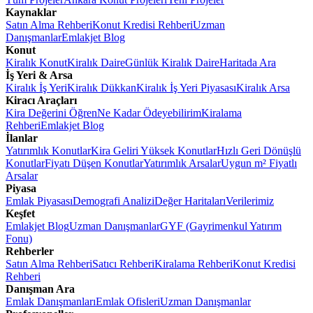
Kaynaklar
Satın Alma Rehberi
Konut Kredisi Rehberi
Uzman
Danışmanlar
Emlakjet Blog
Konut
Kiralık Konut
Kiralık Daire
Günlük Kiralık Daire
Haritada Ara
İş Yeri & Arsa
Kiralık İş Yeri
Kiralık Dükkan
Kiralık İş Yeri Piyasası
Kiralık Arsa
Kiracı Araçları
Kira Değerini Öğren
Ne Kadar Ödeyebilirim
Kiralama
Rehberi
Emlakjet Blog
İlanlar
Yatırımlık Konutlar
Kira Geliri Yüksek Konutlar
Hızlı Geri Dönüşlü
Konutlar
Fiyatı Düşen Konutlar
Yatırımlık Arsalar
Uygun m² Fiyatlı
Arsalar
Piyasa
Emlak Piyasası
Demografi Analizi
Değer Haritaları
Verilerimiz
Keşfet
Emlakjet Blog
Uzman Danışmanlar
GYF (Gayrimenkul Yatırım
Fonu)
Rehberler
Satın Alma Rehberi
Satıcı Rehberi
Kiralama Rehberi
Konut Kredisi
Rehberi
Danışman Ara
Emlak Danışmanları
Emlak Ofisleri
Uzman Danışmanlar