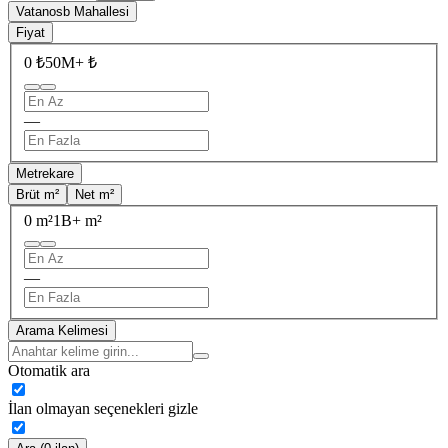
Vatanosb Mahallesi
Fiyat
0 ₺
50M+ ₺
—
Metrekare
Brüt m²
Net m²
0 m²
1B+ m²
—
Arama Kelimesi
Otomatik ara
İlan olmayan seçenekleri gizle