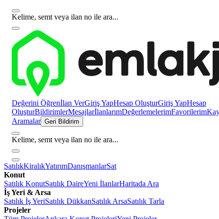
Kelime, semt veya ilan no ile ara...
Değerini Öğren
İlan Ver
Giriş Yap
Hesap Oluştur
Giriş Yap
Hesap
Oluştur
Bildirimler
Mesajlar
İlanlarım
Değerlemelerim
Favorilerim
Kayı
Aramalar
Geri Bildirim
Kelime, semt veya ilan no ile ara...
Satılık
Kiralık
Yatırım
Danışmanlar
Sat
Konut
Satılık Konut
Satılık Daire
Yeni İlanlar
Haritada Ara
İş Yeri & Arsa
Satılık İş Yeri
Satılık Dükkan
Satılık Arsa
Satılık Tarla
Projeler
Tüm Projeler
Ankara Konut Projeleri
Yeni Projeler