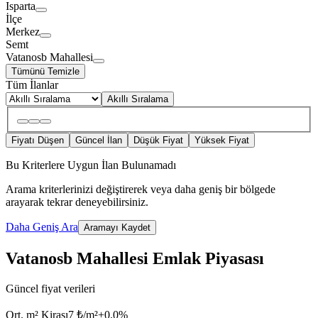
Isparta
İlçe
Merkez
Semt
Vatanosb Mahallesi
Tümünü Temizle
Tüm İlanlar
Akıllı Sıralama
Fiyatı Düşen
Güncel İlan
Düşük Fiyat
Yüksek Fiyat
Bu Kriterlere Uygun İlan Bulunamadı
Arama kriterlerinizi değiştirerek veya daha geniş bir bölgede
arayarak tekrar deneyebilirsiniz.
Daha Geniş Ara
Aramayı Kaydet
Vatanosb Mahallesi Emlak Piyasası
Güncel fiyat verileri
Ort. m² Kirası
7 ₺/m²
+
0.0
%