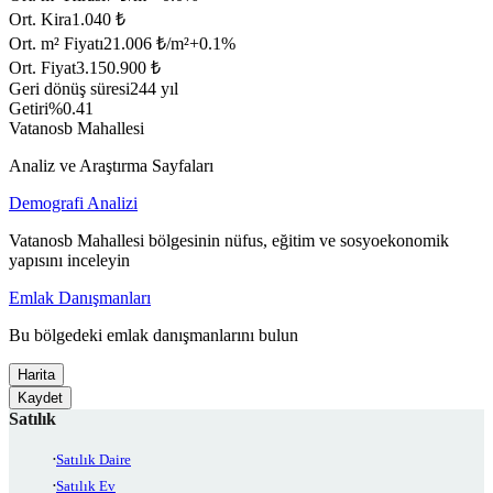
Ort. Kira
1.040 ₺
Ort. m² Fiyatı
21.006 ₺/m²
+
0.1
%
Ort. Fiyat
3.150.900 ₺
Geri dönüş süresi
244 yıl
Getiri
%0.41
Vatanosb Mahallesi
Analiz ve Araştırma Sayfaları
Demografi Analizi
Vatanosb Mahallesi bölgesinin nüfus, eğitim ve sosyoekonomik
yapısını inceleyin
Emlak Danışmanları
Bu bölgedeki emlak danışmanlarını bulun
Harita
Kaydet
Satılık
Satılık Daire
Satılık Ev