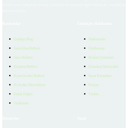
içerikleri giren kullanıcıya ait olup, Emlakjet'in bu hususlarla ilgili herhangi bir sorumluluğu
bulunmamaktadır.
Kaynaklar
Emlakjet Hakkında
Emlakjet Blog
Hakkımızda
Satın Alma Rehberi
Ödüllerimiz
Satıcı Rehberi
Reklam Çözümleri
Kiralama Rehberi
Kurumsal Materyaller
Konut Kredisi Rehberi
İnsan Kaynakları
Ne Kadar Ödeyebilirim
İletişim
Emlak Değeri
Yardım
Verilerimiz
Hizmetler
Yasal