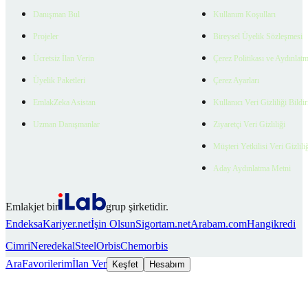
Danışman Bul
Kullanım Koşulları
Projeler
Bireysel Üyelik Sözleşmesi
Ücretsiz İlan Verin
Çerez Politikası ve Aydınlat
Üyelik Paketleri
Çerez Ayarları
EmlakZeka Asistan
Kullanıcı Veri Gizliliği Bildi
Uzman Danışmanlar
Ziyaretçi Veri Gizliliği
Müşteri Yetkilisi Veri Gizlili
Aday Aydınlatma Metni
Emlakjet bir
grup şirketidir.
Endeksa
Kariyer.net
İşin Olsun
Sigortam.net
Arabam.com
Hangikredi
Cimri
Neredekal
SteelOrbis
Chemorbis
Ara
Favorilerim
İlan Ver
Keşfet
Hesabım