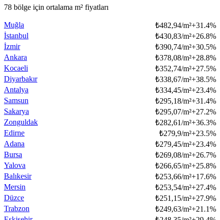
78 bölge için ortalama m² fiyatları
Muğla
₺
482,94/m²
+
31.4
%
İstanbul
₺
430,83/m²
+
26.8
%
İzmir
₺
390,74/m²
+
30.5
%
Ankara
₺
378,08/m²
+
28.8
%
Kocaeli
₺
352,74/m²
+
27.5
%
Diyarbakır
₺
338,67/m²
+
38.5
%
Antalya
₺
334,45/m²
+
23.4
%
Samsun
₺
295,18/m²
+
31.4
%
Sakarya
₺
295,07/m²
+
27.2
%
Zonguldak
₺
282,61/m²
+
36.3
%
Edirne
₺
279,9/m²
+
23.5
%
Adana
₺
279,45/m²
+
23.4
%
Bursa
₺
269,08/m²
+
26.7
%
Yalova
₺
266,65/m²
+
25.8
%
Balıkesir
₺
253,66/m²
+
17.6
%
Mersin
₺
253,54/m²
+
27.4
%
Düzce
₺
251,15/m²
+
27.9
%
Trabzon
₺
249,63/m²
+
21.1
%
Eskişehir
₺
248,35/m²
+
29.4
%