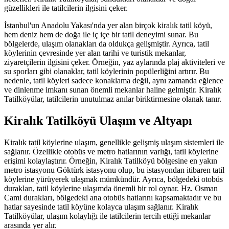
güzellikleri ile tatilcilerin ilgisini çeker.
İstanbul'un Anadolu Yakası'nda yer alan birçok kiralık tatil köyü,
hem deniz hem de doğa ile iç içe bir tatil deneyimi sunar. Bu
bölgelerde, ulaşım olanakları da oldukça gelişmiştir. Ayrıca, tatil
köylerinin çevresinde yer alan tarihi ve turistik mekanlar,
ziyaretçilerin ilgisini çeker. Örneğin, yaz aylarında plaj aktiviteleri ve
su sporları gibi olanaklar, tatil köylerinin popülerliğini artırır. Bu
nedenle, tatil köyleri sadece konaklama değil, aynı zamanda eğlence
ve dinlenme imkanı sunan önemli mekanlar haline gelmiştir. Kiralık
Tatilköyülar, tatilcilerin unutulmaz anılar biriktirmesine olanak tanır.
Kiralık Tatilköyü Ulaşım ve Altyapı
Kiralık tatil köylerine ulaşım, genellikle gelişmiş ulaşım sistemleri ile
sağlanır. Özellikle otobüs ve metro hatlarının varlığı, tatil köylerine
erişimi kolaylaştırır. Örneğin, Kiralık Tatilköyü bölgesine en yakın
metro istasyonu Göktürk istasyonu olup, bu istasyondan itibaren tatil
köylerine yürüyerek ulaşmak mümkündür. Ayrıca, bölgedeki otobüs
durakları, tatil köylerine ulaşımda önemli bir rol oynar. Hz. Osman
Cami durakları, bölgedeki ana otobüs hatlarını kapsamaktadır ve bu
hatlar sayesinde tatil köyüne kolayca ulaşım sağlanır. Kiralık
Tatilköyülar, ulaşım kolaylığı ile tatilcilerin tercih ettiği mekanlar
arasında yer alır.