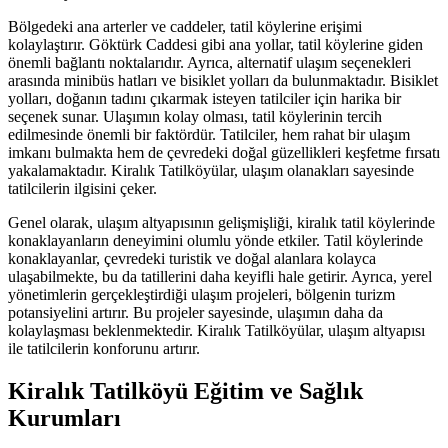
Bölgedeki ana arterler ve caddeler, tatil köylerine erişimi
kolaylaştırır. Göktürk Caddesi gibi ana yollar, tatil köylerine giden
önemli bağlantı noktalarıdır. Ayrıca, alternatif ulaşım seçenekleri
arasında minibüs hatları ve bisiklet yolları da bulunmaktadır. Bisiklet
yolları, doğanın tadını çıkarmak isteyen tatilciler için harika bir
seçenek sunar. Ulaşımın kolay olması, tatil köylerinin tercih
edilmesinde önemli bir faktördür. Tatilciler, hem rahat bir ulaşım
imkanı bulmakta hem de çevredeki doğal güzellikleri keşfetme fırsatı
yakalamaktadır. Kiralık Tatilköyülar, ulaşım olanakları sayesinde
tatilcilerin ilgisini çeker.
Genel olarak, ulaşım altyapısının gelişmişliği, kiralık tatil köylerinde
konaklayanların deneyimini olumlu yönde etkiler. Tatil köylerinde
konaklayanlar, çevredeki turistik ve doğal alanlara kolayca
ulaşabilmekte, bu da tatillerini daha keyifli hale getirir. Ayrıca, yerel
yönetimlerin gerçekleştirdiği ulaşım projeleri, bölgenin turizm
potansiyelini artırır. Bu projeler sayesinde, ulaşımın daha da
kolaylaşması beklenmektedir. Kiralık Tatilköyülar, ulaşım altyapısı
ile tatilcilerin konforunu artırır.
Kiralık Tatilköyü Eğitim ve Sağlık
Kurumları