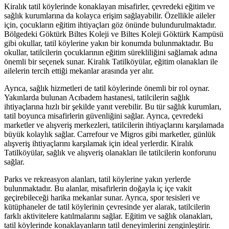
Kiralık tatil köylerinde konaklayan misafirler, çevredeki eğitim ve
sağlık kurumlarına da kolayca erişim sağlayabilir. Özellikle aileler
için, çocukların eğitim ihtiyaçları göz önünde bulundurulmaktadır.
Bölgedeki Göktürk Biltes Koleji ve Biltes Koleji Göktürk Kampüsü
gibi okullar, tatil köylerine yakın bir konumda bulunmaktadır. Bu
okullar, tatilcilerin çocuklarının eğitim sürekliliğini sağlamak adına
önemli bir seçenek sunar. Kiralık Tatilköyülar, eğitim olanakları ile
ailelerin tercih ettiği mekanlar arasında yer alır.
Ayrıca, sağlık hizmetleri de tatil köylerinde önemli bir rol oynar.
Yakınlarda bulunan Acıbadem hastanesi, tatilcilerin sağlık
ihtiyaçlarına hızlı bir şekilde yanıt verebilir. Bu tür sağlık kurumları,
tatil boyunca misafirlerin güvenliğini sağlar. Ayrıca, çevredeki
marketler ve alışveriş merkezleri, tatilcilerin ihtiyaçlarını karşılamada
büyük kolaylık sağlar. Carrefour ve Migros gibi marketler, günlük
alışveriş ihtiyaçlarını karşılamak için ideal yerlerdir. Kiralık
Tatilköyülar, sağlık ve alışveriş olanakları ile tatilcilerin konforunu
sağlar.
Parks ve rekreasyon alanları, tatil köylerine yakın yerlerde
bulunmaktadır. Bu alanlar, misafirlerin doğayla iç içe vakit
geçirebileceği harika mekanlar sunar. Ayrıca, spor tesisleri ve
kütüphaneler de tatil köylerinin çevresinde yer alarak, tatilcilerin
farklı aktivitelere katılmalarını sağlar. Eğitim ve sağlık olanakları,
tatil köylerinde konaklayanların tatil deneyimlerini zenginleştirir.