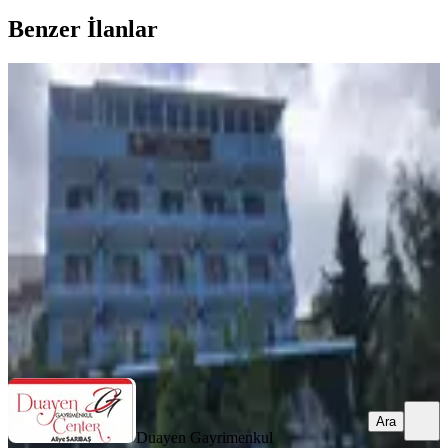
Benzer İlanlar
Güzelçamlı Milli Park Caddesi
Üzerinde Kiralık Otel Yıllık
Aydın, Kuşadası
06.07.2026
2.500.000 ₺
Duayen Gayrimenkul Center
Ertuğrul Çakır
Ara
Ara
Duayen Gayrimenkul