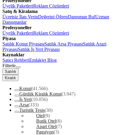
Profesyoneller
Üyelik Paketleri
Reklam Çözümleri
Satış & Kiralama
Ücretsiz İlan Verin
Değerini Öğren
Danışman Bul
Uzman
Danışmanlar
Profesyoneller
Üyelik Paketleri
Reklam Çözümleri
Piyasa
Satılık Konut Piyasası
Satılık Arsa Piyasası
Satılık Arazi
Piyasası
Satılık İş Yeri Piyasası
Kaynaklar
Satıcı Rehberi
Emlakjet Blog
Filtrele
Satılık
Kiralık
Konut
(41.566)
Günlük Kiralık Konut
(3.947)
İş Yeri
(10.056)
Arsa
(333)
Turistik Tesis
(30)
Otel
(9)
Butik Otel
(8)
Apart Otel
(7)
Pansiyon
(3)