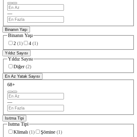
—
Binanın Yaşı
Binanın Yaşı
2
(
1
)
4
(
1
)
Yıldız Sayısı
Yıldız Sayısı
Diğer
(
2
)
En Az Yatak Sayısı
6
8+
—
Isıtma Tipi
Isıtma Tipi
Klimalı
(
1
)
Şömine
(
1
)