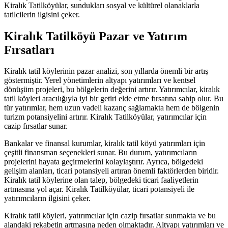
Kiralık Tatilköyülar, sundukları sosyal ve kültürel olanaklarla
tatilcilerin ilgisini çeker.
Kiralık Tatilköyü Pazar ve Yatırım
Fırsatları
Kiralık tatil köylerinin pazar analizi, son yıllarda önemli bir artış
göstermiştir. Yerel yönetimlerin altyapı yatırımları ve kentsel
dönüşüm projeleri, bu bölgelerin değerini artırır. Yatırımcılar, kiralık
tatil köyleri aracılığıyla iyi bir getiri elde etme fırsatına sahip olur. Bu
tür yatırımlar, hem uzun vadeli kazanç sağlamakta hem de bölgenin
turizm potansiyelini artırır. Kiralık Tatilköyülar, yatırımcılar için
cazip fırsatlar sunar.
Bankalar ve finansal kurumlar, kiralık tatil köyü yatırımları için
çeşitli finansman seçenekleri sunar. Bu durum, yatırımcıların
projelerini hayata geçirmelerini kolaylaştırır. Ayrıca, bölgedeki
gelişim alanları, ticari potansiyeli artıran önemli faktörlerden biridir.
Kiralık tatil köylerine olan talep, bölgedeki ticari faaliyetlerin
artmasına yol açar. Kiralık Tatilköyülar, ticari potansiyeli ile
yatırımcıların ilgisini çeker.
Kiralık tatil köyleri, yatırımcılar için cazip fırsatlar sunmakta ve bu
alandaki rekabetin artmasına neden olmaktadır. Altyapı yatırımları ve