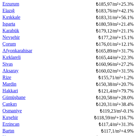
Erzurum
₺
185,97/m²
+
25.3
%
Elazığ
₺
183,76/m²
+
42.1
%
Kırıkkale
₺
183,31/m²
+
56.1
%
Isparta
₺
180,59/m²
+
21.4
%
Karabük
₺
179,12/m²
+
21.1
%
Nevşehir
₺
177,2/m²
+
15.1
%
Çorum
₺
176,01/m²
+
12.1
%
Afyonkarahisar
₺
165,89/m²
+
31.7
%
Kırklareli
₺
165,44/m²
+
22.3
%
Sivas
₺
160,96/m²
+
27.2
%
Aksaray
₺
160,02/m²
+
31.5
%
Rize
₺
155,71/m²
+
1.2
%
Mardin
₺
150,38/m²
+
20.7
%
Hakkari
₺
121,4/m²
+
79.7
%
Gümüşhane
₺
120,58/m²
+
28.0
%
Çankırı
₺
120,31/m²
+
38.4
%
Osmaniye
₺
119,23/m²
-0.1
%
Kırşehir
₺
118,59/m²
+
116.7
%
Erzincan
₺
117,4/m²
+
31.3
%
Bartın
₺
117,1/m²
+
4.9
%