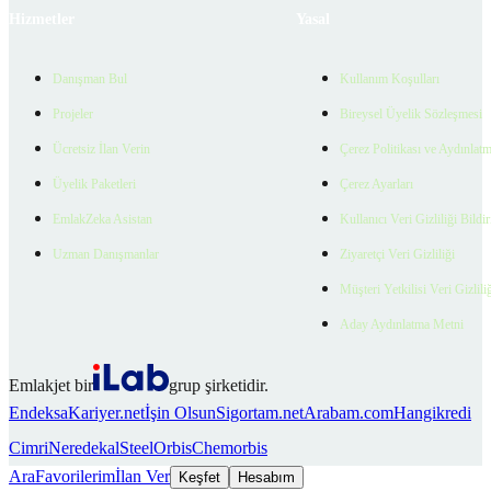
Hizmetler
Yasal
Danışman Bul
Kullanım Koşulları
Projeler
Bireysel Üyelik Sözleşmesi
Ücretsiz İlan Verin
Çerez Politikası ve Aydınlat
Üyelik Paketleri
Çerez Ayarları
EmlakZeka Asistan
Kullanıcı Veri Gizliliği Bildi
Uzman Danışmanlar
Ziyaretçi Veri Gizliliği
Müşteri Yetkilisi Veri Gizlili
Aday Aydınlatma Metni
Emlakjet bir
grup şirketidir.
Endeksa
Kariyer.net
İşin Olsun
Sigortam.net
Arabam.com
Hangikredi
Cimri
Neredekal
SteelOrbis
Chemorbis
Ara
Favorilerim
İlan Ver
Keşfet
Hesabım