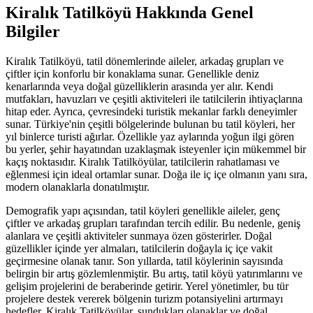
Kiralık Tatilköyü Hakkında Genel
Bilgiler
Kiralık Tatilköyü, tatil dönemlerinde aileler, arkadaş grupları ve
çiftler için konforlu bir konaklama sunar. Genellikle deniz
kenarlarında veya doğal güzelliklerin arasında yer alır. Kendi
mutfakları, havuzları ve çeşitli aktiviteleri ile tatilcilerin ihtiyaçlarına
hitap eder. Ayrıca, çevresindeki turistik mekanlar farklı deneyimler
sunar. Türkiye'nin çeşitli bölgelerinde bulunan bu tatil köyleri, her
yıl binlerce turisti ağırlar. Özellikle yaz aylarında yoğun ilgi gören
bu yerler, şehir hayatından uzaklaşmak isteyenler için mükemmel bir
kaçış noktasıdır. Kiralık Tatilköyülar, tatilcilerin rahatlaması ve
eğlenmesi için ideal ortamlar sunar. Doğa ile iç içe olmanın yanı sıra,
modern olanaklarla donatılmıştır.
Demografik yapı açısından, tatil köyleri genellikle aileler, genç
çiftler ve arkadaş grupları tarafından tercih edilir. Bu nedenle, geniş
alanlara ve çeşitli aktiviteler sunmaya özen gösterirler. Doğal
güzellikler içinde yer almaları, tatilcilerin doğayla iç içe vakit
geçirmesine olanak tanır. Son yıllarda, tatil köylerinin sayısında
belirgin bir artış gözlemlenmiştir. Bu artış, tatil köyü yatırımlarını ve
gelişim projelerini de beraberinde getirir. Yerel yönetimler, bu tür
projelere destek vererek bölgenin turizm potansiyelini artırmayı
hedefler. Kiralık Tatilköyülar, sundukları olanaklar ve doğal