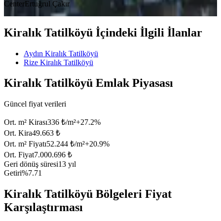
Center
Ertuğrul Çakır
Kiralık Tatilköyü İçindeki İlgili İlanlar
Aydın Kiralık Tatilköyü
Rize Kiralık Tatilköyü
Kiralık Tatilköyü Emlak Piyasası
Güncel fiyat verileri
Ort. m² Kirası
336 ₺/m²
+
27.2
%
Ort. Kira
49.663 ₺
Ort. m² Fiyatı
52.244 ₺/m²
+
20.9
%
Ort. Fiyat
7.000.696 ₺
Geri dönüş süresi
13 yıl
Getiri
%7.71
Kiralık Tatilköyü Bölgeleri Fiyat
Karşılaştırması