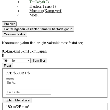
Tatilköyü
(2)
Kaplıca Tesisi
(1)
Mocamp(Kamp yeri)
Motel
Projeler
Harita
Değerleri ve ilanları tematik haritada görün
Yakınımda Ara
Konumuna yakın ilanlar için yakınlık mesafesini seç.
0.5km
5km
10km
15km
Kapalı
İl
Tüm İller
Fiyat
77B ₺
500B+ ₺
—
Toplam Metrekare
180 m²
2B+ m²