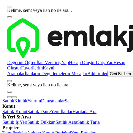
Kelime, semt veya ilan no ile ara...
Değerini Öğren
İlan Ver
Giriş Yap
Hesap Oluştur
Giriş Yap
Hesap
Oluştur
Favorilerim
Kayıtlı
Aramalar
İlanlarım
Değerlemelerim
Mesajlar
Bildirimler
Geri Bildirim
Kelime, semt veya ilan no ile ara...
Satılık
Kiralık
Yatırım
Danışmanlar
Sat
Konut
Satılık Konut
Satılık Daire
Yeni İlanlar
Haritada Ara
İş Yeri & Arsa
Satılık İş Yeri
Satılık Dükkan
Satılık Arsa
Satılık Tarla
Projeler
Tüm Projeler
Ankara Konut Projeleri
Yeni Projeler