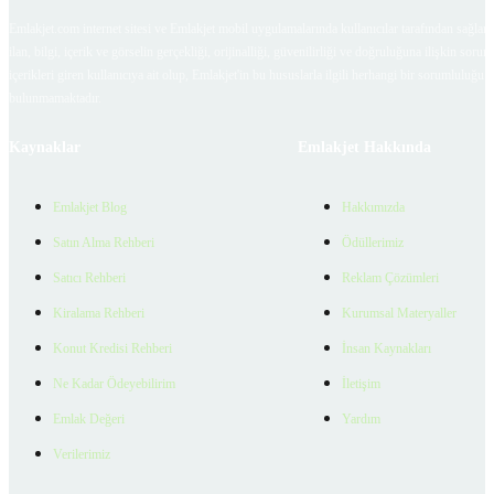
Emlakjet.com internet sitesi ve Emlakjet mobil uygulamalarında kullanıcılar tarafından sağlana
ilan, bilgi, içerik ve görselin gerçekliği, orijinalliği, güvenilirliği ve doğruluğuna ilişkin soru
içerikleri giren kullanıcıya ait olup, Emlakjet'in bu hususlarla ilgili herhangi bir sorumluluğu
bulunmamaktadır.
Kaynaklar
Emlakjet Hakkında
Emlakjet Blog
Hakkımızda
Satın Alma Rehberi
Ödüllerimiz
Satıcı Rehberi
Reklam Çözümleri
Kiralama Rehberi
Kurumsal Materyaller
Konut Kredisi Rehberi
İnsan Kaynakları
Ne Kadar Ödeyebilirim
İletişim
Emlak Değeri
Yardım
Verilerimiz