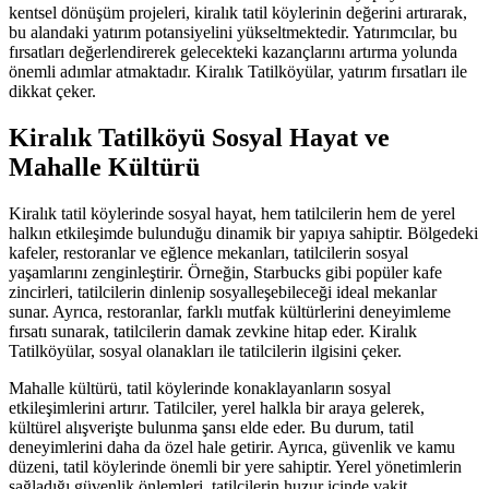
kentsel dönüşüm projeleri, kiralık tatil köylerinin değerini artırarak,
bu alandaki yatırım potansiyelini yükseltmektedir. Yatırımcılar, bu
fırsatları değerlendirerek gelecekteki kazançlarını artırma yolunda
önemli adımlar atmaktadır. Kiralık Tatilköyülar, yatırım fırsatları ile
dikkat çeker.
Kiralık Tatilköyü Sosyal Hayat ve
Mahalle Kültürü
Kiralık tatil köylerinde sosyal hayat, hem tatilcilerin hem de yerel
halkın etkileşimde bulunduğu dinamik bir yapıya sahiptir. Bölgedeki
kafeler, restoranlar ve eğlence mekanları, tatilcilerin sosyal
yaşamlarını zenginleştirir. Örneğin, Starbucks gibi popüler kafe
zincirleri, tatilcilerin dinlenip sosyalleşebileceği ideal mekanlar
sunar. Ayrıca, restoranlar, farklı mutfak kültürlerini deneyimleme
fırsatı sunarak, tatilcilerin damak zevkine hitap eder. Kiralık
Tatilköyülar, sosyal olanakları ile tatilcilerin ilgisini çeker.
Mahalle kültürü, tatil köylerinde konaklayanların sosyal
etkileşimlerini artırır. Tatilciler, yerel halkla bir araya gelerek,
kültürel alışverişte bulunma şansı elde eder. Bu durum, tatil
deneyimlerini daha da özel hale getirir. Ayrıca, güvenlik ve kamu
düzeni, tatil köylerinde önemli bir yere sahiptir. Yerel yönetimlerin
sağladığı güvenlik önlemleri, tatilcilerin huzur içinde vakit