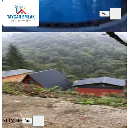
Ara
taygar emlak
Mehmet Şah Taygar
Turizm Bölsenin Gözde Yerinde Ayder
Yaylasında 10 Dk Mesafede Herşeyi
Hazır Durumda Tesis
Rize, Çamlıhemşin
1500 m²
·
07.09.2025
500.000 ₺
ALİ Yıldız
Ara
ALİ Yıldız
Ara