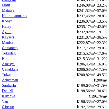
Ordu
₺
246,08/m²
+
23.2
%
Malatya
₺
241,52/m²
+
57.0
%
Kahramanmaraş
₺
237,45/m²
+
28.8
%
Konya
₺
236,07/m²
+
13.5
%
Hatay
₺
235,17/m²
+
42.0
%
Aydın
₺
232,82/m²
+
19.1
%
Kayseri
₺
231,07/m²
+
36.5
%
Manisa
₺
222,87/m²
+
22.3
%
Gaziantep
₺
217,75/m²
+
29.0
%
Tekirdağ
₺
215,52/m²
+
17.0
%
Bolu
₺
215,33/m²
+
31.2
%
Amasya
₺
206,45/m²
+
16.9
%
Çanakkale
₺
206,03/m²
+
17.5
%
Tokat
₺
200,82/m²
+
49.5
%
Adıyaman
₺
200/m²
Şanlıurfa
₺
199,63/m²
+
31.5
%
Denizli
₺
198,56/m²
+
30.6
%
Kütahya
₺
196,76/m²
Van
₺
196,33/m²
+
27.0
%
Giresun
₺
192,72/m²
+
29.5
%