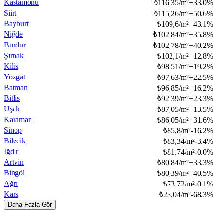
Kastamonu
₺
116,35/m²
+
33.0
%
Siirt
₺
115,26/m²
+
50.6
%
Bayburt
₺
109,6/m²
+
43.1
%
Niğde
₺
102,84/m²
+
35.8
%
Burdur
₺
102,78/m²
+
40.2
%
Şırnak
₺
102,1/m²
+
12.8
%
Kilis
₺
98,51/m²
+
19.2
%
Yozgat
₺
97,63/m²
+
22.5
%
Batman
₺
96,85/m²
+
16.2
%
Bitlis
₺
92,39/m²
+
23.3
%
Uşak
₺
87,05/m²
+
13.5
%
Karaman
₺
86,05/m²
+
31.6
%
Sinop
₺
85,8/m²
-16.2
%
Bilecik
₺
83,34/m²
-3.4
%
Iğdır
₺
81,74/m²
-0.0
%
Artvin
₺
80,84/m²
+
33.3
%
Bingöl
₺
80,39/m²
+
40.5
%
Ağrı
₺
73,72/m²
-0.1
%
Kars
₺
23,04/m²
-68.3
%
Daha Fazla Gör