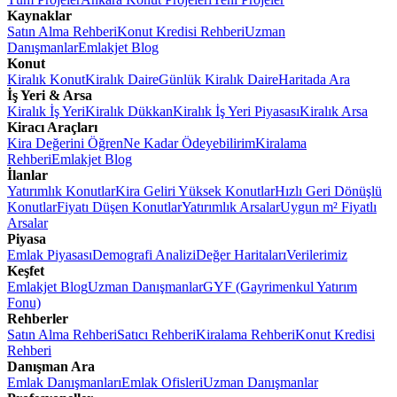
Kaynaklar
Satın Alma Rehberi
Konut Kredisi Rehberi
Uzman
Danışmanlar
Emlakjet Blog
Konut
Kiralık Konut
Kiralık Daire
Günlük Kiralık Daire
Haritada Ara
İş Yeri & Arsa
Kiralık İş Yeri
Kiralık Dükkan
Kiralık İş Yeri Piyasası
Kiralık Arsa
Kiracı Araçları
Kira Değerini Öğren
Ne Kadar Ödeyebilirim
Kiralama
Rehberi
Emlakjet Blog
İlanlar
Yatırımlık Konutlar
Kira Geliri Yüksek Konutlar
Hızlı Geri Dönüşlü
Konutlar
Fiyatı Düşen Konutlar
Yatırımlık Arsalar
Uygun m² Fiyatlı
Arsalar
Piyasa
Emlak Piyasası
Demografi Analizi
Değer Haritaları
Verilerimiz
Keşfet
Emlakjet Blog
Uzman Danışmanlar
GYF (Gayrimenkul Yatırım
Fonu)
Rehberler
Satın Alma Rehberi
Satıcı Rehberi
Kiralama Rehberi
Konut Kredisi
Rehberi
Danışman Ara
Emlak Danışmanları
Emlak Ofisleri
Uzman Danışmanlar