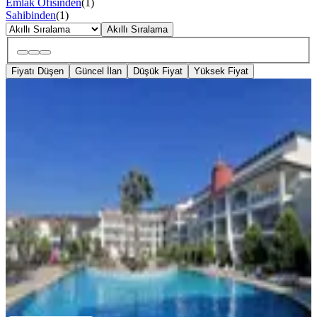
Emlak Ofisinden
(
1
)
Sahibinden
(
1
)
Akıllı Sıralama
Fiyatı Düşen
Güncel İlan
Düşük Fiyat
Yüksek Fiyat
Aydın Didim Akbük'te Kiralık 10
Kişilik Ağustos 23'ü Giriş - Eylül 1
Çıkış 9 Gün Müsaittir
Aydın, Didim
180 m²
·
31.07.2026
76.500 ₺
taygar emlak
Mehmet Şah Taygar
Ara