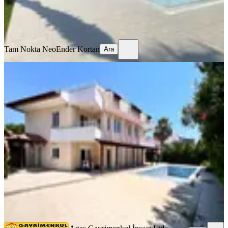
Tam Nokta Neo
Ender Kortan
Ara
Tam Nokta Neo
Ender Kortan
Ara
Antalya Kadriye Eşyasız Kiralık 5+2
Müstakil Villa
Serik, Kadriye Mahallesi
5+2
·
360 m²
·
17.07.2026
80.000 ₺
Agas Gayrimenkul İnşaat Ltd. Şti.
Şerif Ali Sevinç
Ara