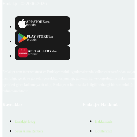
Emlakjet © 2006-2026
APP STORE
'dan
İNDİRİN
PLAY STORE
'dan
İNDİRİN
APP GALLERY
'den
İNDİRİN
Emlakjet.com internet sitesi ve Emlakjet mobil uygulamalarında kullanıcılar tarafından sağlana
ilan, bilgi, içerik ve görselin gerçekliği, orijinalliği, güvenilirliği ve doğruluğuna ilişkin soru
içerikleri giren kullanıcıya ait olup, Emlakjet'in bu hususlarla ilgili herhangi bir sorumluluğu
bulunmamaktadır.
Kaynaklar
Emlakjet Hakkında
Emlakjet Blog
Hakkımızda
Satın Alma Rehberi
Ödüllerimiz