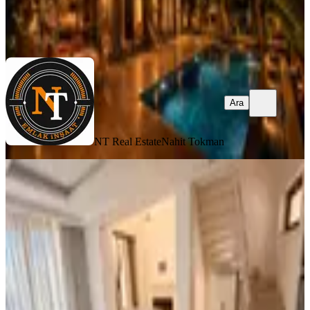
NT Real Estate
Nahit Tokman
Ara
Ara
NT Real Estate
Nahit Tokman
Belek'te 3+1 İkiz Villa Ortak Havuzlu
Özel Otoparklı
Serik, Belek Mahallesi
3+1
·
180 m²
·
03.07.2026
45.000 ₺