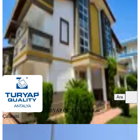
Serik, Belek Mahallesi
4+1
·
270 m²
·
30.07.2026
55.000 ₺
TURYAP QUALİTY
Serkan Çalınaltı
Ara
Ara
TURYAP QUALİTY
Serkan
Çalınaltı
EŞYALI
Kadriye De Kiralkk Full Eşyalı 3+1