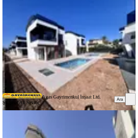
%
14
Antalya Belek-kadriye Eşyasız Özel
Havuzlu Kiralık Sıfır Villa
Serik, Kadriye Mahallesi
4+1
·
160 m²
·
01.08.2026
60.000 ₺
70.000 ₺
Agas Gayrimenkul İnşaat Ltd. Şti.
Şerif Ali Sevinç
Ara
Agas Gayrimenkul İnşaat Ltd.
Ara
Şti.
Şerif Ali Sevinç
EŞYALI
Belek Merkezi Konumda Site
İçerisinde 3+1 Eşyalı