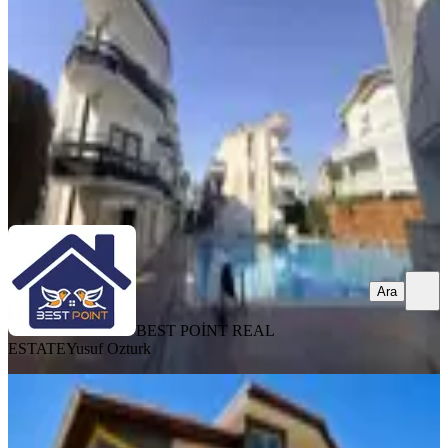
Serik, Belek Mahallesi
3+1
·
120 m²
·
01.08.2026
30.000 ₺
BEST POİNT REAL ESTATE
Yusuf Ozturk
Ara
Ara
BEST POİNT REAL
ESTATE
Yusuf Ozturk
MANZARALI
Belek Baykan Golf Villaları Full
Eşyalı Tripleks Kiralık Villa