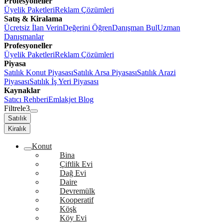
Profesyoneller
Üyelik Paketleri
Reklam Çözümleri
Satış & Kiralama
Ücretsiz İlan Verin
Değerini Öğren
Danışman Bul
Uzman
Danışmanlar
Profesyoneller
Üyelik Paketleri
Reklam Çözümleri
Piyasa
Satılık Konut Piyasası
Satılık Arsa Piyasası
Satılık Arazi
Piyasası
Satılık İş Yeri Piyasası
Kaynaklar
Satıcı Rehberi
Emlakjet Blog
Filtrele
3
Satılık
Kiralık
Konut
Bina
Çiftlik Evi
Dağ Evi
Daire
Devremülk
Kooperatif
Köşk
Köy Evi