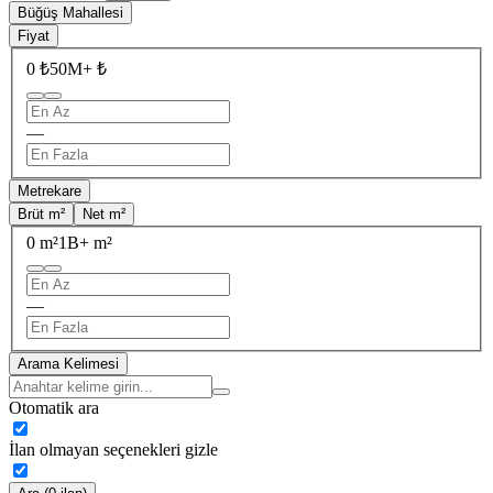
Büğüş Mahallesi
Fiyat
0 ₺
50M+ ₺
—
Metrekare
Brüt m²
Net m²
0 m²
1B+ m²
—
Arama Kelimesi
Otomatik ara
İlan olmayan seçenekleri gizle