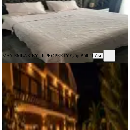
4+1
·
300 m²
·
06.07.2026
12.000 ₺
MAY EMLAK EYUP PROPERTY
Eyüp Bülbül
Ara
MAY EMLAK EYUP PROPERTY
Eyüp Bülbül
Ara
MANZARALI
Kiralık Lüks 4+1 Özel Havuzlu Villa -
L U N A-
Serik, Kadriye Mahallesi
4+1
·
500 m²
·
06.07.2026
15.500 ₺