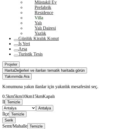
Müstakil Ev
Prefabrik
Residence
Villa
Yalı
Yalı Dairesi
Yazlık
Günlük Kiralık Konut
İş Yeri
Arsa
Turistik Tesis
Projeler
Harita
Değerleri ve ilanları tematik haritada görün
Yakınımda Ara
Konumuna yakın ilanlar için yakınlık mesafesini seç.
0.5km
5km
10km
15km
Kapalı
İl
Temizle
Antalya
İlçe
Temizle
Serik
Semt/Mahalle
Temizle