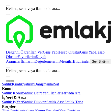
Kelime, semt veya ilan no ile ara...
Değerini Öğren
İlan Ver
Giriş Yap
Hesap Oluştur
Giriş Yap
Hesap
Oluştur
Favorilerim
Kayıtlı
Aramalar
İlanlarım
Değerlemelerim
Mesajlar
Bildirimler
Geri Bildirim
Kelime, semt veya ilan no ile ara...
Satılık
Kiralık
Yatırım
Danışmanlar
Sat
Konut
Satılık Konut
Satılık Daire
Yeni İlanlar
Haritada Ara
İş Yeri & Arsa
Satılık İş Yeri
Satılık Dükkan
Satılık Arsa
Satılık Tarla
Projeler
Tüm Projeler
Ankara Konut Projeleri
Yeni Projeler