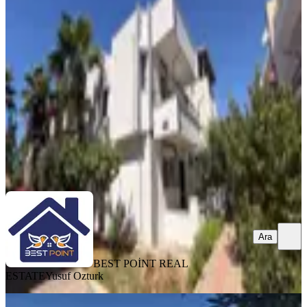
Dönem Eşyalı Site İçerisinde
Serik, Belek Mahallesi
3+1
·
120 m²
·
28.07.2026
38.000 ₺
BEST POİNT REAL ESTATE
Yusuf Ozturk
Ara
Ara
BEST POİNT REAL
ESTATE
Yusuf Ozturk
MANZARALI