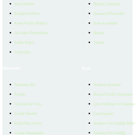
Satıcı Rehberi
Reklam Çözümleri
Kiralama Rehberi
Kurumsal Materyaller
Konut Kredisi Rehberi
İnsan Kaynakları
Ne Kadar Ödeyebilirim
İletişim
Emlak Değeri
Yardım
Verilerimiz
Hizmetler
Yasal
Danışman Bul
Kullanım Koşulları
Projeler
Bireysel Üyelik Sözleşmesi
Ücretsiz İlan Verin
Çerez Politikası ve Aydınlat
Üyelik Paketleri
Çerez Ayarları
EmlakZeka Asistan
Kullanıcı Veri Gizliliği Bildi
Uzman Danışmanlar
Ziyaretçi Veri Gizliliği