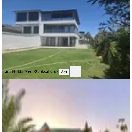
Denize Sıfır Full Eşyalı Lux Villa
Serik, Boğazkent Mahallesi
3+2
·
300 m²
·
26.07.2026
100.000 ₺
Tam Nokta Neo 3
Göksal Gök
Ara
Tam Nokta Neo 3
Göksal Gök
Ara
MANZARALI
Belek Kadriye De 4+1 Müstakil
Havuzlu 400m2 Bahçeli Eşyalı Villa
Serik, Belek Mahallesi
4+1
·
170 m²
·
23.07.2026
70.000 ₺