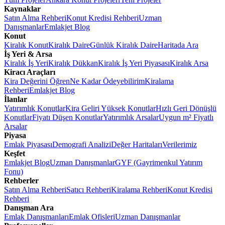
Kaynaklar
Satın Alma Rehberi
Konut Kredisi Rehberi
Uzman
Danışmanlar
Emlakjet Blog
Konut
Kiralık Konut
Kiralık Daire
Günlük Kiralık Daire
Haritada Ara
İş Yeri & Arsa
Kiralık İş Yeri
Kiralık Dükkan
Kiralık İş Yeri Piyasası
Kiralık Arsa
Kiracı Araçları
Kira Değerini Öğren
Ne Kadar Ödeyebilirim
Kiralama
Rehberi
Emlakjet Blog
İlanlar
Yatırımlık Konutlar
Kira Geliri Yüksek Konutlar
Hızlı Geri Dönüşlü
Konutlar
Fiyatı Düşen Konutlar
Yatırımlık Arsalar
Uygun m² Fiyatlı
Arsalar
Piyasa
Emlak Piyasası
Demografi Analizi
Değer Haritaları
Verilerimiz
Keşfet
Emlakjet Blog
Uzman Danışmanlar
GYF (Gayrimenkul Yatırım
Fonu)
Rehberler
Satın Alma Rehberi
Satıcı Rehberi
Kiralama Rehberi
Konut Kredisi
Rehberi
Danışman Ara
Emlak Danışmanları
Emlak Ofisleri
Uzman Danışmanlar