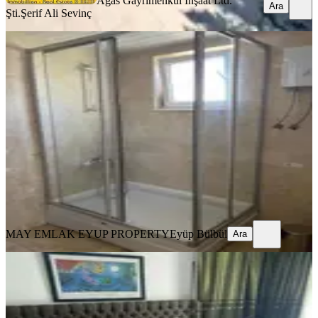
Agas Gayrimenkul İnşaat Ltd.
Ara
Şti.
Şerif Ali Sevinç
SİTE İÇİ
Belek Kadriyede Havuzlu Villa 10 000
Tl
Serik, Kadriye Mahallesi
3+1
·
300 m²
·
06.07.2026
10.000 ₺
MAY EMLAK EYUP PROPERTY
Eyüp Bülbül
Ara
MAY EMLAK EYUP PROPERTY
Eyüp Bülbül
Ara
SİTE İÇİ
Belek Kadriyede Havuzlu Kiralık
Villla
Serik, Kadriye Mahallesi