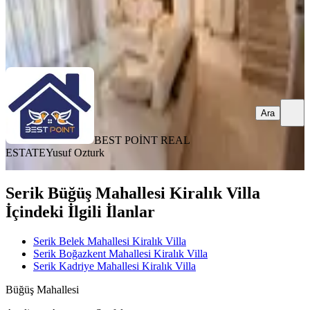
BEST POİNT REAL ESTATE
Yusuf Ozturk
Ara
Ara
BEST POİNT REAL
ESTATE
Yusuf Ozturk
Serik Büğüş Mahallesi Kiralık Villa
İçindeki İlgili İlanlar
Serik Belek Mahallesi Kiralık Villa
Serik Boğazkent Mahallesi Kiralık Villa
Serik Kadriye Mahallesi Kiralık Villa
Büğüş Mahallesi