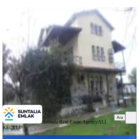
YENİ
Serik Kadriyede Siteiçi 3+1 225m2
Havuzlu Güvenlikli Kiralık
Serik, Kadriye Mahallesi
3+1
·
225 m²
·
05.08.2026
35.000 ₺
Suntalia Real Estate Agency
ALİ KEÇELİ
Ara
Ara
Suntalia Real Estate Agency
ALİ
KEÇELİ
SIFIR BİNA