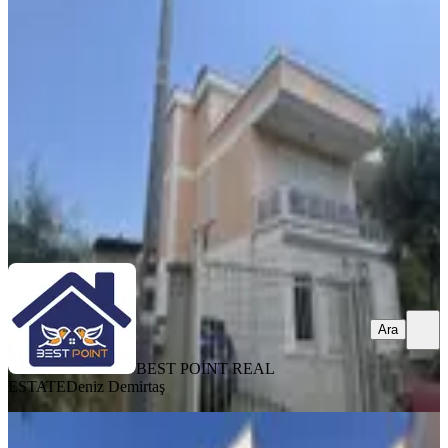
Tripleks Villa
Serik, Kadriye Mahallesi
3+1
·
225 m²
·
29.07.2026
32.000 ₺
BEST POİNT REAL ESTATE
Deniz Demirtaş
Ara
Ara
BEST POİNT REAL
ESTATE
Deniz Demirtaş
EŞYALI
Belekte 3+1 Kısa Dönem Veya Uzun