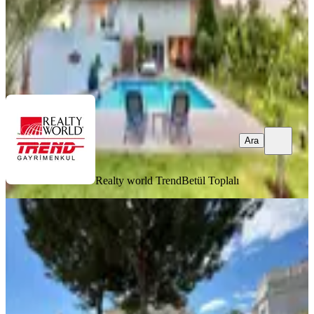
Realty world Trend
Betül Toplalı
Ara
Ara
Realty world Trend
Betül Toplalı
Usta Gayrimenkul'den Kiralık Denize
350 Metre Mesafede Yazlık
Serik, Boğazkent Mahallesi
2+1
·
100 m²
·
20.07.2026
30.000 ₺