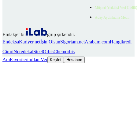
Müşteri Yetkilisi Veri Gizlili
Aday Aydınlatma Metni
Emlakjet bir
grup şirketidir.
Endeksa
Kariyer.net
İşin Olsun
Sigortam.net
Arabam.com
Hangikredi
Cimri
Neredekal
SteelOrbis
Chemorbis
Ara
Favorilerim
İlan Ver
Keşfet
Hesabım