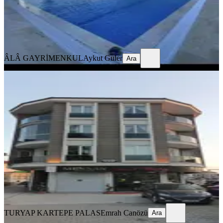
ÂLÂ GAYRİMENKUL
Aykut Guler
Ara
ÂLÂ GAYRİMENKUL
Aykut Guler
Ara
Turyap Palas'tan Kiralık Geniş 2+1
Daire
Düzce, Merkez
2+1
·
116 m²
·
1. Kat
·
18.05.2026
22.000 ₺
TURYAP KARTEPE PALAS
Emrah Canözü
Ara
TURYAP KARTEPE PALAS
Emrah Canözü
Ara