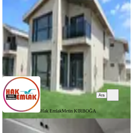
Düzce, Merkez
4+1
·
220 m²
·
05.08.2026
70.000 ₺
Hak Emlak
Metin KIRBOĞA
Ara
Ara
Hak Emlak
Metin KIRBOĞA
SIFIR BİNA
Öz-ak Tan Kiralık 5+1 Özel Yapım