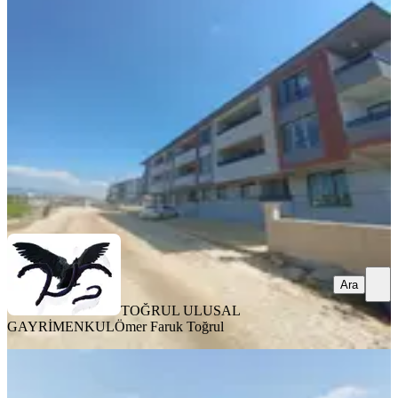
Daire
Düzce, Merkez
2+1
·
115 m²
·
2. Kat
·
19.05.2026
20.000 ₺
TOĞRUL ULUSAL GAYRİMENKUL
Ömer Faruk Toğrul
Ara
Ara
TOĞRUL ULUSAL
GAYRİMENKUL
Ömer Faruk Toğrul
Düzce - Merkez Algün Maidan 81
Sitesinde 2+1 Kiralık Daire