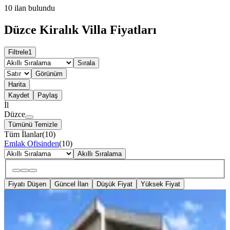
10
ilan bulundu
Düzce Kiralık Villa Fiyatları
Filtrele
1
Sırala
Görünüm
Harita
Kaydet
Paylaş
İl
Düzce
Tümünü Temizle
Tüm İlanlar
(
10
)
Emlak Ofisinden
(
10
)
Akıllı Sıralama
Fiyatı Düşen
Güncel İlan
Düşük Fiyat
Yüksek Fiyat
YENİ
Hak Emlaktan Kazukoğlu
Mahallesinde Kiralık 4+1 Ultra Lüks
Villa