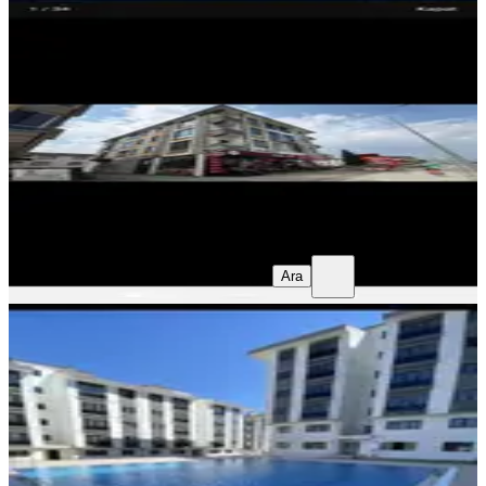
Sahibinden Kiralık Daire
Düzce, Merkez
3+1
·
125 m²
·
1. Kat
·
03.06.2025
25.000 ₺
Yasemin Yaşaroğlu
Yasemin Yaşaroğlu
Ara
Yasemin Yaşaroğlu
Yasemin Yaşaroğlu
Ara
Havuz Cepheli Eşyalı Kiralık 1+1
Daire
Düzce, Merkez
1+1
·
65 m²
·
4. Kat
·
14.05.2026
14.000 ₺