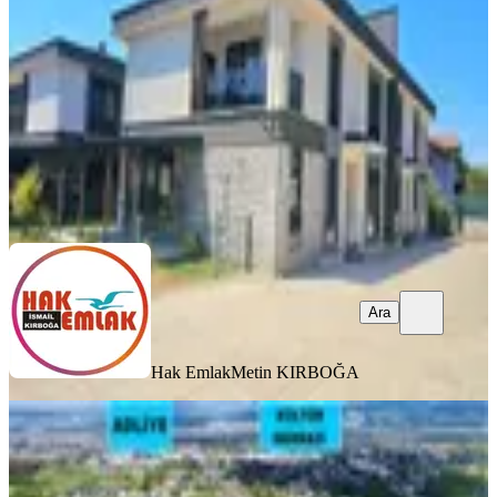
4+1
·
180 m²
·
29.06.2026
49.500 ₺
Hak Emlak
Metin KIRBOĞA
Ara
Ara
Hak Emlak
Metin KIRBOĞA
SIFIR BİNA
Hak Emlak'tan 429m² Arsa Üzerinde
Tam Müstakil 4+1 Lüks Villa