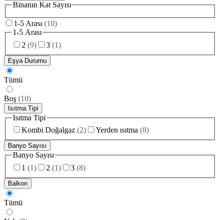
Binanın Kat Sayısı
1-5 Arası
(
10
)
1-5 Arası
2
(
9
)
3
(
1
)
Eşya Durumu
Tümü
Boş
(
10
)
Isıtma Tipi
Isıtma Tipi
Kombi Doğalgaz
(
2
)
Yerden ısıtma
(
8
)
Banyo Sayısı
Banyo Sayısı
1
(
1
)
2
(
1
)
3
(
8
)
Balkon
Tümü