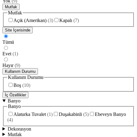
Yok
(
9
)
Mutfak
Mutfak
Açık (Amerikan)
(
3
)
Kapalı
(
7
)
Site İçerisinde
Tümü
Evet
(
1
)
Hayır
(
9
)
Kullanım Durumu
Kullanım Durumu
Boş
(
10
)
İç Özellikler
Banyo
Banyo
Alaturka Tuvalet
(
1
)
Duşakabinli
(
5
)
Ebeveyn Banyo
(
4
)
Dekorasyon
Mutfak