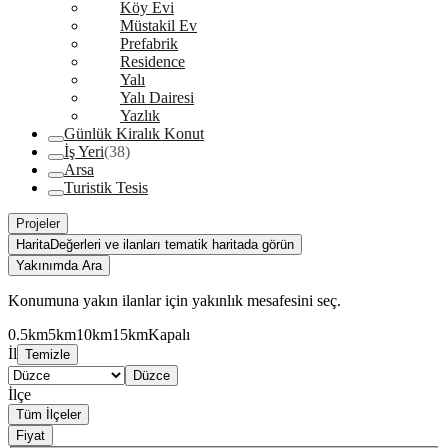
Köy Evi
Müstakil Ev
Prefabrik
Residence
Yalı
Yalı Dairesi
Yazlık
Günlük Kiralık Konut
İş Yeri
(38)
Arsa
Turistik Tesis
Projeler
Harita
Değerleri ve ilanları tematik haritada görün
Yakınımda Ara
Konumuna yakın ilanlar için yakınlık mesafesini seç.
0.5km
5km
10km
15km
Kapalı
İl
Temizle
Düzce
İlçe
Tüm İlçeler
Fiyat