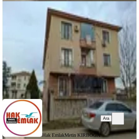
Hak Emlak'tan Koçyazı Mahallesinde
Kiralık 2+1 Geniş Daire
Düzce, Merkez
2+1
·
100 m²
·
2. Kat
·
12.04.2026
14.000 ₺
Hak Emlak
Metin KIRBOĞA
Ara
Ara
Hak Emlak
Metin KIRBOĞA