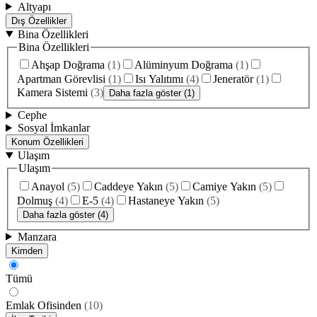
Altyapı
Dış Özellikler
Bina Özellikleri
Bina Özellikleri
Ahşap Doğrama
(
1
)
Alüminyum Doğrama
(
1
)
Apartman Görevlisi
(
1
)
Isı Yalıtımı
(
4
)
Jeneratör
(
1
)
Kamera Sistemi
(
3
)
Daha fazla göster (1)
Cephe
Sosyal İmkanlar
Konum Özellikleri
Ulaşım
Ulaşım
Anayol
(
5
)
Caddeye Yakın
(
5
)
Camiye Yakın
(
5
)
Dolmuş
(
4
)
E-5
(
4
)
Hastaneye Yakın
(
5
)
Daha fazla göster (4)
Manzara
Kimden
Tümü
Emlak Ofisinden
(
10
)