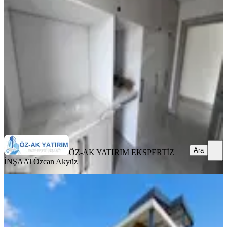
Ultra Lüks Tam Müstakil Villa
Düzce, Merkez
5+1
·
270 m²
·
11.07.2026
80.000 ₺
ÖZ-AK YATIRIM EKSPERTİZ İNŞAAT
Özcan Akyüz
Ara
Ara
ÖZ-AK YATIRIM EKSPERTİZ
İNŞAAT
Özcan Akyüz
SIFIR BİNA
Hak Emlaktan Darıcı Mahallesinde
Kiralık 4+1 Ultra Lüks Villalar
Düzce, Merkez