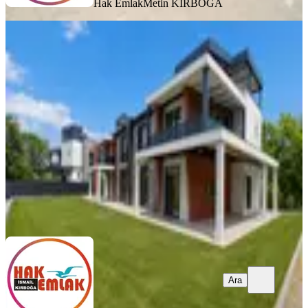
Hak Emlak
Metin KIRBOĞA
Hak Emlaktan Darıcı Mahallesinde
Kiralık 4+1 Ultra Lüks Villalar
Düzce, Merkez
4+1
·
250 m²
·
02.07.2026
65.000 ₺
Hak Emlak
Metin KIRBOĞA
Ara
Ara