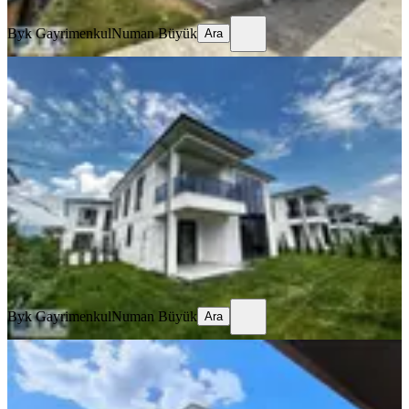
Ara
Byk Gayrimenkul
Numan Büyük
Ara
SIFIR BİNA
Byk' Dan! Arapçiftliği' Nde! Sıfır
Proje! Kiralık Tekil Villa!
Düzce, Merkez
4+1
·
220 m²
·
06.06.2026
62.500 ₺
Byk Gayrimenkul
Numan Büyük
Ara
Byk Gayrimenkul
Numan Büyük
Ara
SIFIR BİNA
Düzce Merkezde Sıfır Yerden Isıtmalı
4+1 Kiralık Villa