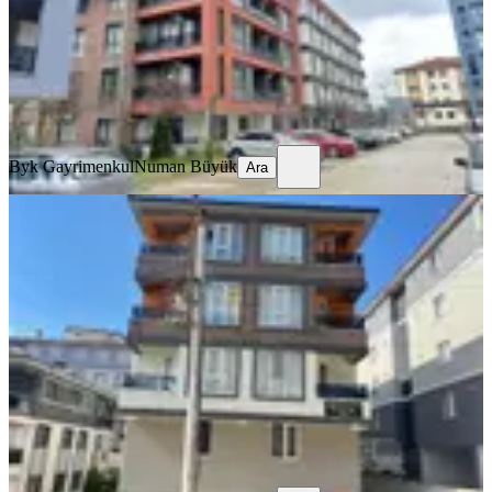
15.750 ₺
Byk Gayrimenkul
Numan Büyük
Ara
Byk Gayrimenkul
Numan Büyük
Ara
Byk' Dan! Manzaralı! Geniş M2!
Eşyalı Kiralık 1+1 Daire!
Düzce, Merkez
1+1
·
55 m²
·
4. Kat
·
15.07.2026
14.450 ₺
Byk Gayrimenkul
Numan Büyük
Ara