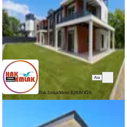
4+1
·
250 m²
·
02.07.2026
65.000 ₺
Hak Emlak
Metin KIRBOĞA
Ara
Ara
Hak Emlak
Metin KIRBOĞA
MANZARALI
Hak Emlak'tan Şıralık Mahallesinde
Kiralık 4+1 Lüks Villa
Düzce, Merkez