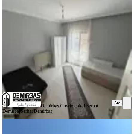
Üniversite Bölgesinde Kiralık Eşyalı
2+1 Daire
Düzce, Merkez
2+1
·
95 m²
·
2. Kat
·
27.05.2026
17.000 ₺
Demirbaş Gayrimenkul Serhat Demirbaş
Serhat Demirbaş
Ara
Ara
Demirbaş Gayrimenkul Serhat
Demirbaş
Serhat Demirbaş
Düzce Beyciler Mahallesinde Kiralık