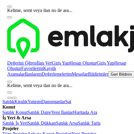
Kelime, semt veya ilan no ile ara...
Değerini Öğren
İlan Ver
Giriş Yap
Hesap Oluştur
Giriş Yap
Hesap
Oluştur
Favorilerim
Kayıtlı
Aramalar
İlanlarım
Değerlemelerim
Mesajlar
Bildirimler
Geri Bildirim
Kelime, semt veya ilan no ile ara...
Satılık
Kiralık
Yatırım
Danışmanlar
Sat
Konut
Satılık Konut
Satılık Daire
Yeni İlanlar
Haritada Ara
İş Yeri & Arsa
Satılık İş Yeri
Satılık Dükkan
Satılık Arsa
Satılık Tarla
Projeler
Tüm Projeler
Ankara Konut Projeleri
Yeni Projeler