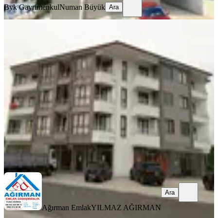
Byk Gayrimenkul
Numan Büyük
Ara
Konuralp Taşlık Üniversite Mevkiinde
Site İçi Kiralık 1+1 Daire
Düzce, Merkez
1+1
·
55 m²
·
4. Kat
·
30.07.2025
9.500 ₺
Ağırman Emlak
YILMAZ AĞIRMAN
Ara
Ara
Ağırman Emlak
YILMAZ AĞIRMAN