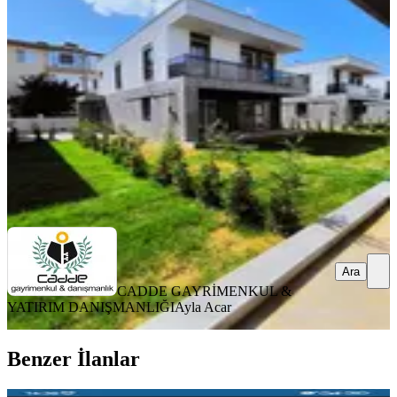
Düzce, Merkez
4+1
·
204 m²
·
19.01.2026
57.000 ₺
CADDE GAYRİMENKUL & YATIRIM DANIŞMANLIĞI
Ayla
Acar
Ara
Ara
CADDE GAYRİMENKUL &
YATIRIM DANIŞMANLIĞI
Ayla Acar
Benzer İlanlar