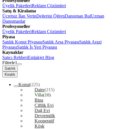
Profesyoneller
Üyelik Paketleri
Reklam Çözümleri
Satış & Kiralama
Ücretsiz İlan Verin
Değerini Öğren
Danışman Bul
Uzman
Danışmanlar
Profesyoneller
Üyelik Paketleri
Reklam Çözümleri
Piyasa
Satılık Konut Piyasası
Satılık Arsa Piyasası
Satılık Arazi
Piyasası
Satılık İş Yeri Piyasası
Kaynaklar
Satıcı Rehberi
Emlakjet Blog
Filtrele
1
Satılık
Kiralık
Konut
(225)
Daire
(215)
Villa
(10)
Bina
Çiftlik Evi
Dağ Evi
Devremülk
Kooperatif
Köşk