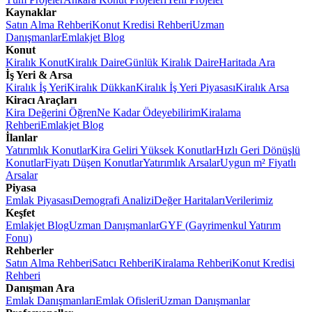
Kaynaklar
Satın Alma Rehberi
Konut Kredisi Rehberi
Uzman
Danışmanlar
Emlakjet Blog
Konut
Kiralık Konut
Kiralık Daire
Günlük Kiralık Daire
Haritada Ara
İş Yeri & Arsa
Kiralık İş Yeri
Kiralık Dükkan
Kiralık İş Yeri Piyasası
Kiralık Arsa
Kiracı Araçları
Kira Değerini Öğren
Ne Kadar Ödeyebilirim
Kiralama
Rehberi
Emlakjet Blog
İlanlar
Yatırımlık Konutlar
Kira Geliri Yüksek Konutlar
Hızlı Geri Dönüşlü
Konutlar
Fiyatı Düşen Konutlar
Yatırımlık Arsalar
Uygun m² Fiyatlı
Arsalar
Piyasa
Emlak Piyasası
Demografi Analizi
Değer Haritaları
Verilerimiz
Keşfet
Emlakjet Blog
Uzman Danışmanlar
GYF (Gayrimenkul Yatırım
Fonu)
Rehberler
Satın Alma Rehberi
Satıcı Rehberi
Kiralama Rehberi
Konut Kredisi
Rehberi
Danışman Ara
Emlak Danışmanları
Emlak Ofisleri
Uzman Danışmanlar