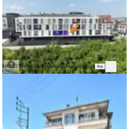
Düzce, Merkez
2+1
·
75 m²
·
1. Kat
·
24.05.2026
20.500 ₺
METAEXPER GAYRİMENKUL
Mustafa Şengül
Ara
METAEXPER GAYRİMENKUL
Mustafa Şengül
Ara
Hak Emlak'tan Duraklar Köyünde
Kiralık 4+1 Geniş Daire
Düzce, Merkez
4+1
·
150 m²
·
2. Kat
·
02.06.2026
12.500 ₺