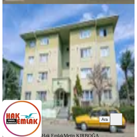
Hak Emlaktan Çavuşlar Mah Toki
Konutlarında Kiralık 2+1 Daire
Düzce, Merkez
2+1
·
90 m²
·
2. Kat
·
02.04.2026
10.500 ₺
Hak Emlak
Metin KIRBOĞA
Ara
Ara
Hak Emlak
Metin KIRBOĞA