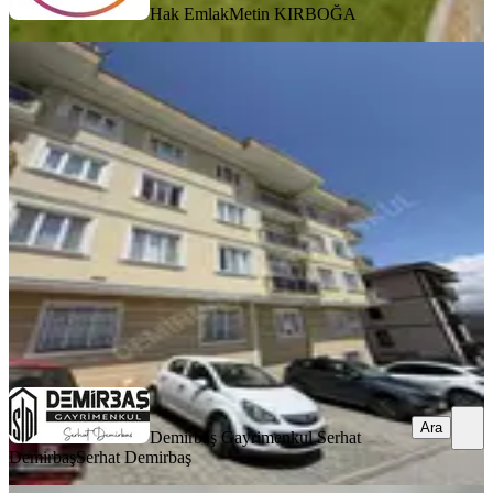
Hak Emlak
Metin KIRBOĞA
Üniversite Bölgesinde Kiralık Eşyalı
1+1 Daire
Düzce, Merkez
1+1
·
55 m²
·
Yüksek giriş
·
27.05.2026
12.000 ₺
Demirbaş Gayrimenkul Serhat Demirbaş
Serhat Demirbaş
Ara
Ara
Demirbaş Gayrimenkul Serhat
Demirbaş
Serhat Demirbaş