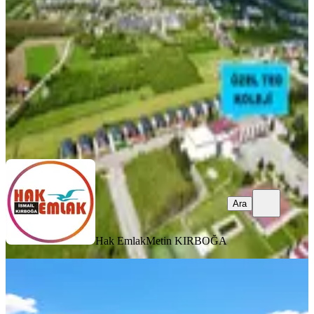
Düzce, Merkez
4+1
·
240 m²
·
29.06.2026
85.000 ₺
Hak Emlak
Metin KIRBOĞA
Ara
Ara
Hak Emlak
Metin KIRBOĞA
SIFIR BİNA
Öğretmen'den Site İçinde Kiralık Villa
Düzce, Merkez