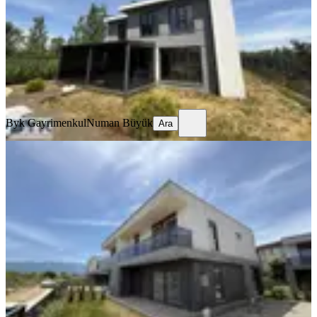
6+1
·
300 m²
·
18.06.2026
110.000 ₺
Byk Gayrimenkul
Numan Büyük
Ara
Byk Gayrimenkul
Numan Büyük
Ara
SIFIR BİNA
Byk' Dan! Merkezi Konumda! Kiralık
İkiz Villalar!
Düzce, Merkez
3+1
·
180 m²
·
18.06.2026
55.000 ₺
Byk Gayrimenkul
Numan Büyük