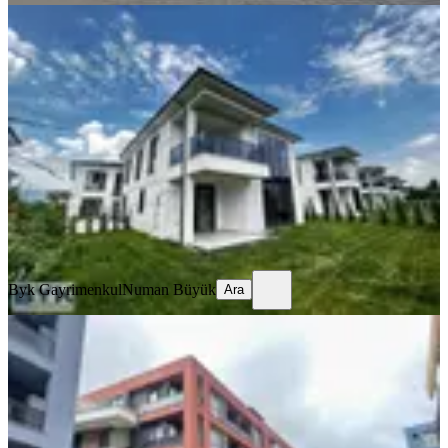
Byk' Dan! Arapçiftliği' Nde! Sıfır
Proje! Kiralık Tekil Villa!
Düzce, Merkez
4+1
·
220 m²
·
06.06.2026
62.500 ₺
Byk Gayrimenkul
Numan Büyük
Ara
Byk Gayrimenkul
Numan Büyük
Ara
Byk' Dan! West Side! Geniş M2!
Kiralık Eşyalı 1+1 Daire!
Düzce, Merkez
1+1
·
60 m²
·
5. Kat
·
17.07.2026