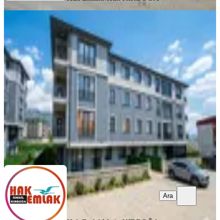
Hak Emlak'tan Orhangazi Mah
Üniversite Bölgesi Kiralık 3+1 Daire
Düzce, Merkez
3+1
·
130 m²
·
2. Kat
·
30.03.2026
26.000 ₺
Hak Emlak
Metin KIRBOĞA
Ara
Ara