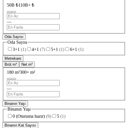
50B ₺
110B+ ₺
—
Oda Sayısı
Oda Sayısı
3+1
(
1
)
4+1
(
7
)
5+1
(
1
)
6+1
(
1
)
Metrekare
Brüt m²
Net m²
180 m²
300+ m²
—
Binanın Yaşı
Binanın Yaşı
0 (Oturuma hazır)
(
9
)
5
(
1
)
Binanın Kat Sayısı