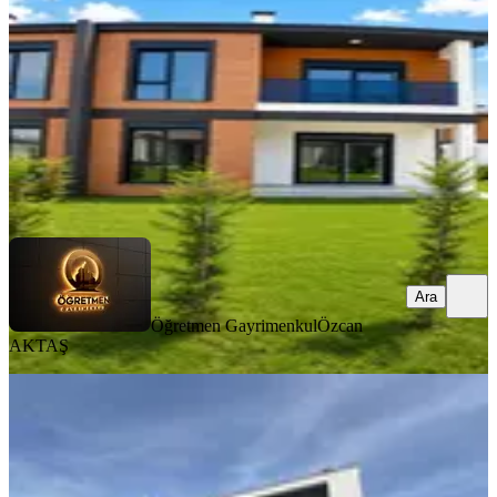
4+1
·
220 m²
·
23.06.2026
60.000 ₺
Öğretmen Gayrimenkul
Özcan AKTAŞ
Ara
Ara
Öğretmen Gayrimenkul
Özcan
AKTAŞ
SIFIR BİNA
Byk' Dan! Emsalsiz! Havuzlu! Kiralık
6+1 Malikane!
Düzce, Merkez