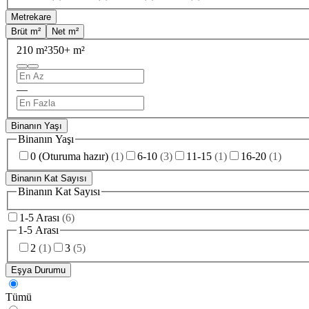
Metrekare
Brüt m²
Net m²
210 m²
350+ m²
—
Binanın Yaşı
Binanın Yaşı
0 (Oturuma hazır)
(
1
)
6-10
(
3
)
11-15
(
1
)
16-20
(
1
)
Binanın Kat Sayısı
Binanın Kat Sayısı
1-5 Arası
(
6
)
1-5 Arası
2
(
1
)
3
(
5
)
Eşya Durumu
Tümü