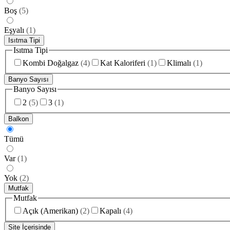
Boş
(
5
)
Eşyalı
(
1
)
Isıtma Tipi
Isıtma Tipi
Kombi Doğalgaz
(
4
)
Kat Kaloriferi
(
1
)
Klimalı
(
1
)
Banyo Sayısı
Banyo Sayısı
2
(
5
)
3
(
1
)
Balkon
Tümü
Var
(
1
)
Yok
(
2
)
Mutfak
Mutfak
Açık (Amerikan)
(
2
)
Kapalı
(
4
)
Site İçerisinde