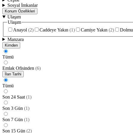
Sosyal İmkanlar
Konum Özellikleri
Ulaşım
Ulaşım
Anayol
(
2
)
Caddeye Yakın
(
1
)
Camiye Yakın
(
2
)
Dolmu
Manzara
Kimden
Tümü
Emlak Ofisinden
(
6
)
İlan Tarihi
Tümü
Son 24 Saat
(
1
)
Son 3 Gün
(
1
)
Son 7 Gün
(
1
)
Son 15 Gün
(
2
)