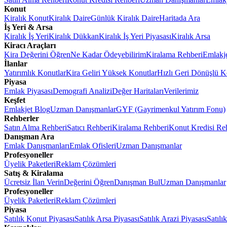
Konut
Kiralık Konut
Kiralık Daire
Günlük Kiralık Daire
Haritada Ara
İş Yeri & Arsa
Kiralık İş Yeri
Kiralık Dükkan
Kiralık İş Yeri Piyasası
Kiralık Arsa
Kiracı Araçları
Kira Değerini Öğren
Ne Kadar Ödeyebilirim
Kiralama Rehberi
Emlakj
İlanlar
Yatırımlık Konutlar
Kira Geliri Yüksek Konutlar
Hızlı Geri Dönüşlü K
Piyasa
Emlak Piyasası
Demografi Analizi
Değer Haritaları
Verilerimiz
Keşfet
Emlakjet Blog
Uzman Danışmanlar
GYF (Gayrimenkul Yatırım Fonu)
Rehberler
Satın Alma Rehberi
Satıcı Rehberi
Kiralama Rehberi
Konut Kredisi Re
Danışman Ara
Emlak Danışmanları
Emlak Ofisleri
Uzman Danışmanlar
Profesyoneller
Üyelik Paketleri
Reklam Çözümleri
Satış & Kiralama
Ücretsiz İlan Verin
Değerini Öğren
Danışman Bul
Uzman Danışmanlar
Profesyoneller
Üyelik Paketleri
Reklam Çözümleri
Piyasa
Satılık Konut Piyasası
Satılık Arsa Piyasası
Satılık Arazi Piyasası
Satılı