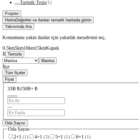
Turistik Tesis
(1)
Projeler
Harita
Değerleri ve ilanları tematik haritada görün
Yakınımda Ara
Konumuna yakın ilanlar için yakınlık mesafesini seç.
0.5km
5km
10km
15km
Kapalı
İl
Temizle
Manisa
İlçe
Tüm İlçeler
Fiyat
33B ₺
150B+ ₺
—
Oda Sayısı
Oda Sayısı
2+1
(
1
)
4+1
(
3
)
5+1
(
1
)
6+1
(
1
)