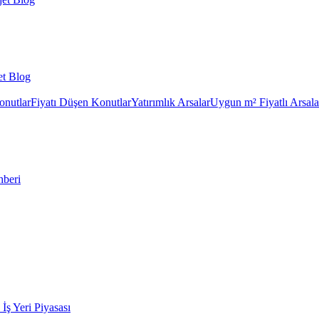
et Blog
onutlar
Fiyatı Düşen Konutlar
Yatırımlık Arsalar
Uygun m² Fiyatlı Arsala
hberi
k İş Yeri Piyasası