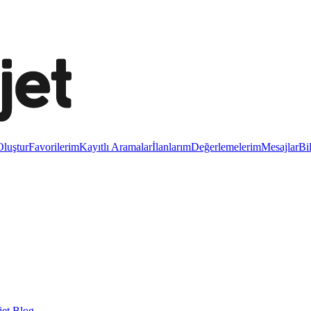
luştur
Favorilerim
Kayıtlı Aramalar
İlanlarım
Değerlemelerim
Mesajlar
Bi
et Blog