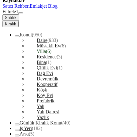
Kaynaklar
Satıcı Rehberi
Emlakjet Blog
Filtrele
1
Satılık
Kiralık
Konut
(950)
Daire
(933)
Müstakil Ev
(6)
Villa
(6)
Residence
(3)
Bina
(1)
Çiftlik Evi
(1)
Dağ Evi
Devremülk
Kooperatif
Köşk
Köy Evi
Prefabrik
Yalı
Yalı Dairesi
Yazlık
Günlük Kiralık Konut
(40)
İş Yeri
(182)
Arsa
(5)