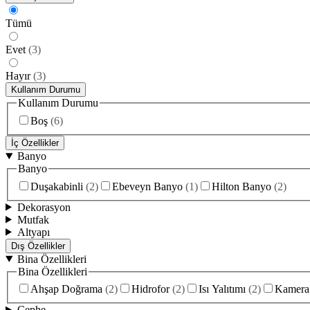
Tümü
Evet
(
3
)
Hayır
(
3
)
Kullanım Durumu
Kullanım Durumu
Boş
(
6
)
İç Özellikler
Banyo
Banyo
Duşakabinli
(
2
)
Ebeveyn Banyo
(
1
)
Hilton Banyo
(
2
)
Dekorasyon
Mutfak
Altyapı
Dış Özellikler
Bina Özellikleri
Bina Özellikleri
Ahşap Doğrama
(
2
)
Hidrofor
(
2
)
Isı Yalıtımı
(
2
)
Kamera 
Cephe