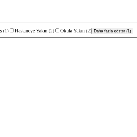
ş
(
1
)
Hastaneye Yakın
(
2
)
Okula Yakın
(
2
)
Daha fazla göster (1)