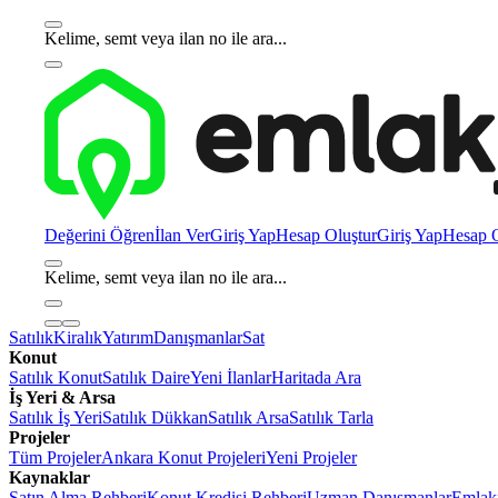
Kelime, semt veya ilan no ile ara...
Değerini Öğren
İlan Ver
Giriş Yap
Hesap Oluştur
Giriş Yap
Hesap O
Kelime, semt veya ilan no ile ara...
Satılık
Kiralık
Yatırım
Danışmanlar
Sat
Konut
Satılık Konut
Satılık Daire
Yeni İlanlar
Haritada Ara
İş Yeri & Arsa
Satılık İş Yeri
Satılık Dükkan
Satılık Arsa
Satılık Tarla
Projeler
Tüm Projeler
Ankara Konut Projeleri
Yeni Projeler
Kaynaklar
Satın Alma Rehberi
Konut Kredisi Rehberi
Uzman Danışmanlar
Emlakj