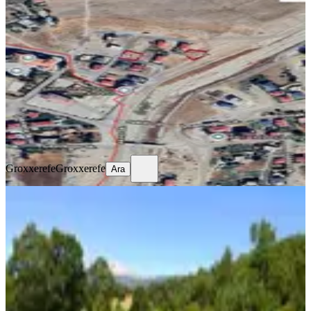
Sahibinden Acil Acil Satılık Arsa
Kahramanmaraş, Elbistan
585 m²
·
4.530/m²
·
28.06.2026
2.650.000 ₺
Groxxerefe
Groxxerefe
Ara
Groxxerefe
Groxxerefe
Ara
Sahibinden 500 Metrekare Arkası
Orman
Kahramanmaraş, Andırın
500 m²
·
2.600/m²
·
03.07.2026
1.300.000 ₺