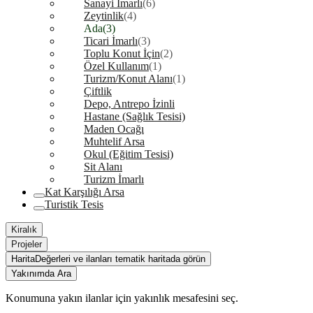
Sanayi İmarlı
(6)
Zeytinlik
(4)
Ada
(3)
Ticari İmarlı
(3)
Toplu Konut İçin
(2)
Özel Kullanım
(1)
Turizm/Konut Alanı
(1)
Çiftlik
Depo, Antrepo İzinli
Hastane (Sağlık Tesisi)
Maden Ocağı
Muhtelif Arsa
Okul (Eğitim Tesisi)
Sit Alanı
Turizm İmarlı
Kat Karşılığı Arsa
Turistik Tesis
Kiralık
Projeler
Harita
Değerleri ve ilanları tematik haritada görün
Yakınımda Ara
Konumuna yakın ilanlar için yakınlık mesafesini seç.