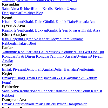
Kaynaklar
Satın Alma Rehberi
Konut Kredisi Rehberi
Uzman
Danışmanlar
Emlakjet Blog
Konut
Kiralık Konut
Kiralık Daire
Günlük Kiralık Daire
Haritada Ara
İş Yeri & Arsa
Kiralık İş Yeri
Kiralık Dükkan
Kiralık İş Yeri Piyasası
Kiralık Arsa
Kiracı Araçları
Kira Değerini Öğren
Ne Kadar Ödeyebilirim
Kiralama
Rehberi
Emlakjet Blog
İlanlar
Yatırımlık Konutlar
Kira Geliri Yüksek Konutlar
Hızlı Geri Dönüşlü
Konutlar
Fiyatı Düşen Konutlar
Yatırımlık Arsalar
Uygun m² Fiyatlı
Arsalar
Piyasa
Emlak Piyasası
Demografi Analizi
Değer Haritaları
Verilerimiz
Keşfet
Emlakjet Blog
Uzman Danışmanlar
GYF (Gayrimenkul Yatırım
Fonu)
Rehberler
Satın Alma Rehberi
Satıcı Rehberi
Kiralama Rehberi
Konut Kredisi
Rehberi
Danışman Ara
Emlak Danışmanları
Emlak Ofisleri
Uzman Danışmanlar