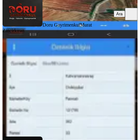
Ara
Doru Gayrimenkul
Murat
Zincirkıran
Mrs Gayrimenkul Emlak
Danışmanın.dan Satılık Bağ
Kahramanmaraş, Onikişubat
4197 m²
·
715/m²
·
06.01.2026
3.000.000 ₺
mrs gayrimenkul
Mahmut Uzunca
Ara