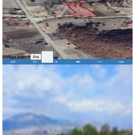
1018 m²
·
Elektrik Hattı, Parselli
+2
·
2.701/m²
·
08.07.2026
2.750.000 ₺
Furkan erdevir
Ara
Furkan erdevir
Ara
TAKASLI
%
2
Önsen De, Satılık 838 M2 Tek Tapu 3
Kat İmarlı Arsa
Kahramanmaraş, Onikişubat
838 m²
·
6.325/m²
·
19.06.2026
5.300.000 ₺
5.400.000 ₺