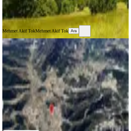
Mehmet Akif Tok
Mehmet Akif Tok
Ara
Mehmet Akif Tok
Mehmet Akif Tok
Ara
Andırın Çokak Yaylasında 562 M²
Satılık Arsa
Kahramanmaraş, Andırın
562 m²
·
3.737/m²
·
12.04.2026
2.100.000 ₺
Avi Emlak
Erkan Peksoy
Ara