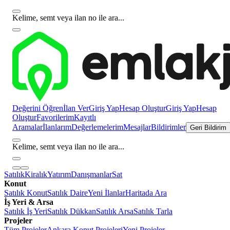
Kelime, semt veya ilan no ile ara...
Değerini Öğren
İlan Ver
Giriş Yap
Hesap Oluştur
Giriş Yap
Hesap
Oluştur
Favorilerim
Kayıtlı
Aramalar
İlanlarım
Değerlemelerim
Mesajlar
Bildirimler
Geri Bildirim
Kelime, semt veya ilan no ile ara...
Satılık
Kiralık
Yatırım
Danışmanlar
Sat
Konut
Satılık Konut
Satılık Daire
Yeni İlanlar
Haritada Ara
İş Yeri & Arsa
Satılık İş Yeri
Satılık Dükkan
Satılık Arsa
Satılık Tarla
Projeler
Tüm Projeler
Ankara Konut Projeleri
Yeni Projeler