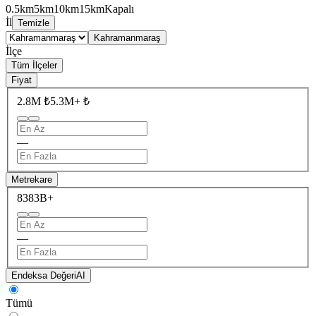
0.5km
5km
10km
15km
Kapalı
İl
Temizle
Kahramanmaraş
İlçe
Tüm İlçeler
Fiyat
2.8M ₺
5.3M+ ₺
—
Metrekare
838
3B+
—
Endeksa Değeri
AI
Tümü