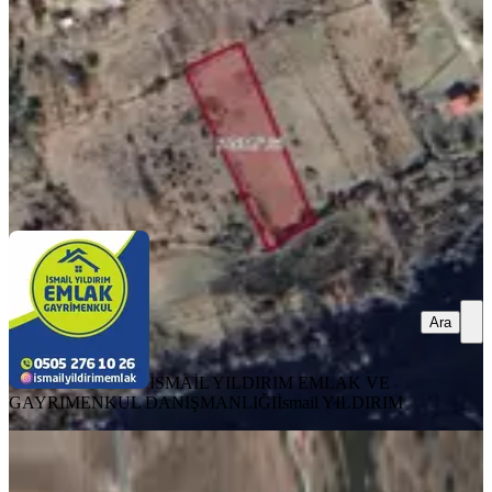
2582 m²
·
1.259/m²
·
12.04.2026
3.250.000 ₺
3.500.000 ₺
İSMAİL YILDIRIM EMLAK VE GAYRIMENKUL
DANIŞMANLIĞI
İsmail YILDIRIM
Ara
Ara
İSMAİL YILDIRIM EMLAK VE
GAYRIMENKUL DANIŞMANLIĞI
İsmail YILDIRIM
Amazon' Dan Köy Girişinde Ana Yol
Kenarı Satılık Fırsat Arsa