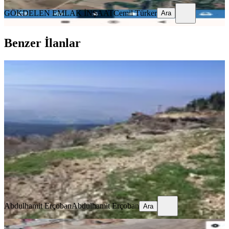
GÖKDELEN EMLAK İNŞAAT
Cemil Türker
Ara
Benzer İlanlar
%
3
Sahibinden Şehri Gören Ender
Bağlardan
Kahramanmaraş, Dulkadiroğlu
1228 m²
·
2.362/m²
·
22.05.2026
2.900.000 ₺
3.000.000 ₺
Abdulhamit Erçoban
Abdulhamit Erçoban
Ara
Abdulhamit Erçoban
Abdulhamit Erçoban
Ara