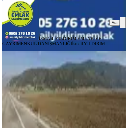
Ara
İSMAİL YILDIRIM EMLAK VE
GAYRIMENKUL DANIŞMANLIĞI
İsmail YILDIRIM
Amazon' Dan Köprüağzında Ana Yol
Kenarı Satılık Fırsat Tarla!!!
Kahramanmaraş, Andırın
9500 m²
·
300/m²
·
17.07.2026
2.850.000 ₺
AMAZON GAYRİMENKUL
AMAZON GAYRİMENKUL