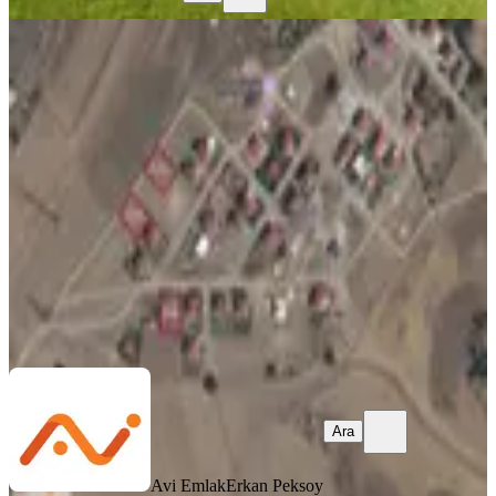
Andırın Kesik Yaylasında Satılık
Arsalar
Kahramanmaraş, Andırın
523 m²
·
4.761/m²
·
05.07.2026
2.490.000 ₺
Avi Emlak
Erkan Peksoy
Ara
Ara
Avi Emlak
Erkan Peksoy