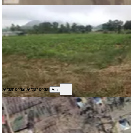
%
9
Sahibinden Sahibinden Yayla
Bölgesinde Kaçırılmayacak Tarla
Kahramanmaraş, Andırın
4393 m²
·
1.423/m²
·
21.12.2023
6.250.000 ₺
6.900.000 ₺
serdar kodal
serdar kodal
Ara
serdar kodal
serdar kodal
Ara
%
7
Yıldırım Emlaktan Andırın Çokak'da
Takaslı Satılık Yaylalık Yer
Kahramanmaraş, Andırın