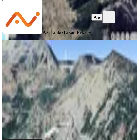
Ara
Avi Emlak
Erkan Peksoy
Başkonuşta Satılık Şehir Ve Baraj
Manzaralı Villalık Arsa
Kahramanmaraş, Onikişubat
1485 m²
·
1.684/m²
·
22.06.2026
2.500.000 ₺
NOVA EMLAK
YAKUP KARA
Ara