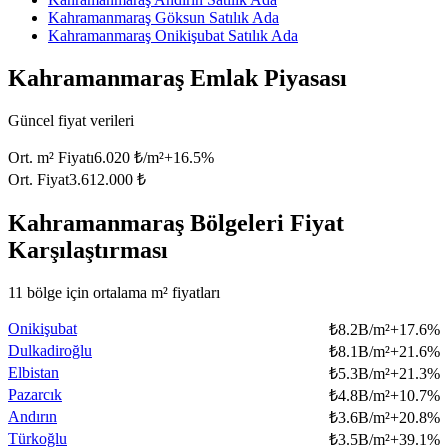
Kahramanmaraş Göksun Satılık Ada
Kahramanmaraş Onikişubat Satılık Ada
Kahramanmaraş Emlak Piyasası
Güncel fiyat verileri
Ort. m² Fiyatı
6.020 ₺/m²
+
16.5
%
Ort. Fiyat
3.612.000 ₺
Kahramanmaraş Bölgeleri Fiyat
Karşılaştırması
11 bölge için ortalama m² fiyatları
Onikişubat
₺
8.2B/m²
+
17.6
%
Dulkadiroğlu
₺
8.1B/m²
+
21.6
%
Elbistan
₺
5.3B/m²
+
21.3
%
Pazarcık
₺
4.8B/m²
+
10.7
%
Andırın
₺
3.6B/m²
+
20.8
%
Türkoğlu
₺
3.5B/m²
+
39.1
%