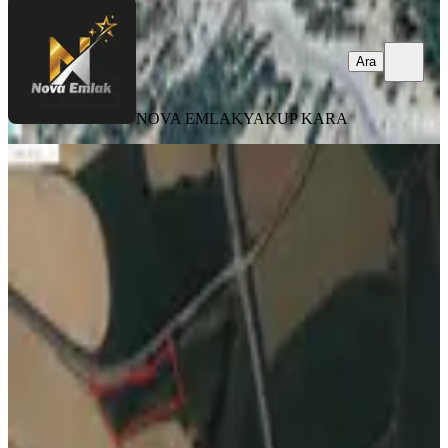
Ara
NOVA EMLAK
YAKUP KARA
Tok Emlak'tan Aslanbey Çiftliğinde
Satılık Arazi
Kahramanmaraş, Göksun
2900 m²
·
966/m²
·
26.06.2026
2.800.000 ₺
TOK EMLAK
Muharrem Tokuç
Ara