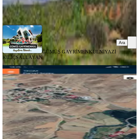
GÜMÜŞ GAYRİMENKUL
NİYAZİ KILIÇSALLAYAN
Ara
Ara
GÜMÜŞ GAYRİMENKUL
NİYAZİ
KILIÇSALLAYAN
Göksun'da Satılık Parseller
Kahramanmaraş, Göksun
3010 m²
·
1.329/m²
·
25.04.2026
4.000.000 ₺
GÖKDELEN EMLAK İNŞAAT
Cemil Türker
Ara