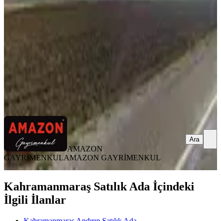
Kahramanmaraş, Andırın
3965 m²
·
315/m²
·
08.08.2026
1.250.000 ₺
AMAZON GAYRİMENKUL
AMAZON GAYRİMENKUL
Ara
Ara
AMAZON
GAYRİMENKUL
AMAZON GAYRİMENKUL
Kahramanmaraş Satılık Ada İçindeki
İlgili İlanlar
Kahramanmaraş Andırın Satılık Ada