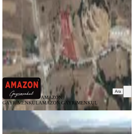
Kahramanmaraş, Andırın
1018 m²
·
2.701/m²
·
10.07.2026
2.750.000 ₺
AMAZON GAYRİMENKUL
AMAZON GAYRİMENKUL
Ara
Ara
AMAZON
GAYRİMENKUL
AMAZON GAYRİMENKUL
YENİ
Amazon' Dan Köprüağzında Ana Yol
Kenarı Satılık Fırsat Tarla!!!