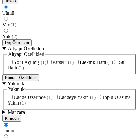
Takas
Tümü
Var
(
1
)
Yok
(
2
)
Dış Özellikler
Altyapı Özellikleri
Altyapı Özellikleri
Yolu Açılmış
(
1
)
Parselli
(
1
)
Elektrik Hattı
(
1
)
Su
Hattı
(
1
)
Konum Özellikleri
Yakınlık
Yakınlık
Cadde Üzerinde
(
1
)
Caddeye Yakın
(
1
)
Toplu Ulaşıma
Yakın
(
1
)
Manzara
Kimden
Tümü