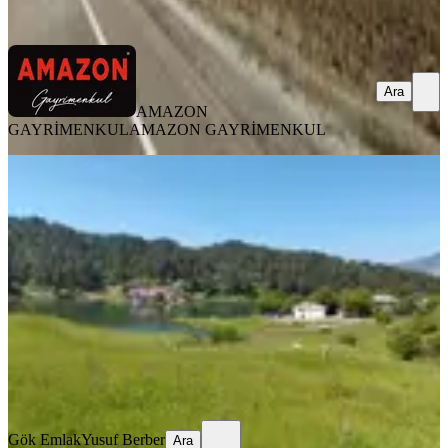
Ara
Ara
AMAZON
GAYRİMENKUL
AMAZON GAYRİMENKUL
️ Gök Emlaktan | Andırın Kesikte Göl
Manzaralı Satılık Arsa
Kahramanmaraş, Andırın
400 m²
·
4.250/m²
·
16.06.2026
1.700.000 ₺
Gök Emlak
Yusuf Berber
Ara
Gök Emlak
Yusuf Berber
Ara