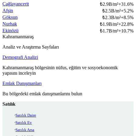
Çağlayancerit
₺
2.9B/m²
+
31.6
%
Afşin
₺
2.5B/m²
+
5.2
%
Göksun
₺
2.3B/m²
+
8.5
%
Nurhak
₺
1.9B/m²
+
22.8
%
Ekinözü
₺
1.7B/m²
+
10.7
%
Kahramanmaraş
Analiz ve Araştırma Sayfaları
Demografi Analizi
Kahramanmaraş bölgesinin nüfus, eğitim ve sosyoekonomik
yapısını inceleyin
Emlak Danışmanları
Bu bölgedeki emlak danışmanlarını bulun
Satılık
Satılık Daire
Satılık Ev
Satılık Arsa