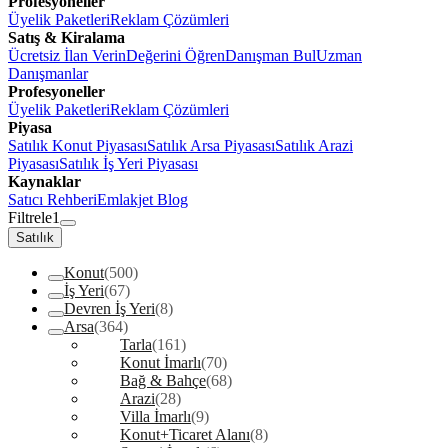
Profesyoneller
Üyelik Paketleri
Reklam Çözümleri
Satış & Kiralama
Ücretsiz İlan Verin
Değerini Öğren
Danışman Bul
Uzman
Danışmanlar
Profesyoneller
Üyelik Paketleri
Reklam Çözümleri
Piyasa
Satılık Konut Piyasası
Satılık Arsa Piyasası
Satılık Arazi
Piyasası
Satılık İş Yeri Piyasası
Kaynaklar
Satıcı Rehberi
Emlakjet Blog
Filtrele
1
Satılık
Konut
(500)
İş Yeri
(67)
Devren İş Yeri
(8)
Arsa
(364)
Tarla
(161)
Konut İmarlı
(70)
Bağ & Bahçe
(68)
Arazi
(28)
Villa İmarlı
(9)
Konut+Ticaret Alanı
(8)