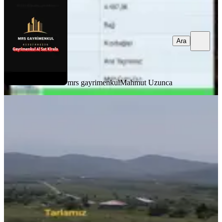
Ara
mrs gayrimenkul
Mahmut Uzunca
(ema) Takasa Açık, Binboğada .su
Elektrik İçinde, Deki Arsa
Kahramanmaraş, Afşin
10571 m²
·
256/m²
·
11.04.2026
2.710.000 ₺
EMA YATIRIM DANIŞMANLIĞI
Metehan Apaydın
Ara