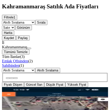
Kahramanmaraş Satılık Ada Fiyatları
Filtrele
1
Sırala
Görünüm
Harita
Kaydet
Paylaş
İl
Kahramanmaraş
Tümünü Temizle
Tüm İlanlar
(
3
)
Emlak Ofisinden
(
2
)
Sahibinden
(
1
)
Akıllı Sıralama
Fiyatı Düşen
Güncel İlan
Düşük Fiyat
Yüksek Fiyat
YOLA YAKIN
Andırın Orhaniye Köyü Satlık Arsa
Kahramanmaraş, Andırın