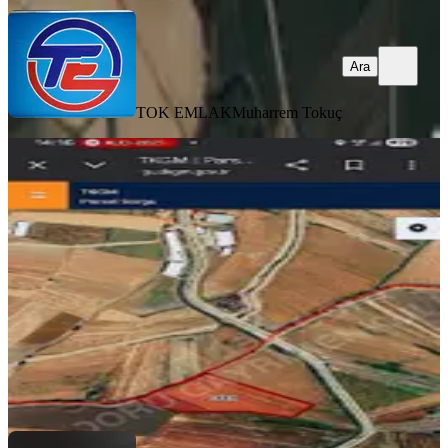
Ara
TOK EMLAK
Muharrem Tokuç
Önsende Acil Satlık 1912 M² Arsa
Kahramanmaraş, Onikişubat
1915 m²
·
1.358/m²
·
06.02.2026
2.600.000 ₺
Doru Gayrimenkul
Murat Zincirkıran
Ara