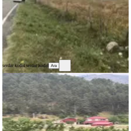
Kahramanmaraş, Andırın
2860 m²
·
1.853/m²
·
21.12.2023
5.300.000 ₺
serdar kodal
serdar kodal
Ara
serdar kodal
serdar kodal
Ara
Yüksek Verimli Kiraz Bahçeli Yaylalık
Arsa.
Kahramanmaraş, Andırın
2295 m²
·
2.000/m²
·
25.07.2026
4.590.000 ₺