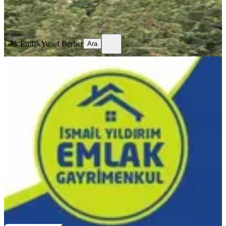
Gök Emlak
Yusuf Berber
Ara
Gök Emlak
Yusuf Berber
Ara
%
6
Yıldırım Emlaktan Andırın Çokak'da
Takaslı Satılık Yaylalık Yer
Kahramanmaraş, Andırın
1978 m²
·
1.264/m²
·
11.04.2026
2.500.000 ₺
2.650.000 ₺
İSMAİL YILDIRIM EMLAK VE GAYRIMENKUL
DANIŞMANLIĞI
İsmail YILDIRIM
Ara