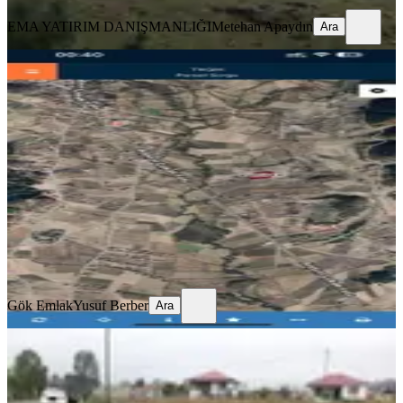
EMA YATIRIM DANIŞMANLIĞI
Metehan Apaydın
Ara
Gök Emlaktan Andırın Çokakta
Değerli Yatırım Fırsatı
Kahramanmaraş, Andırın
3993 m²
·
1.302/m²
·
11.07.2026
5.200.000 ₺
Gök Emlak
Yusuf Berber
Ara
Gök Emlak
Yusuf Berber
Ara
Sahibinden Sahibinden Satılık Yola
Cepheli Yayla Bölgesinde
Kaçırılmayacak Tarla