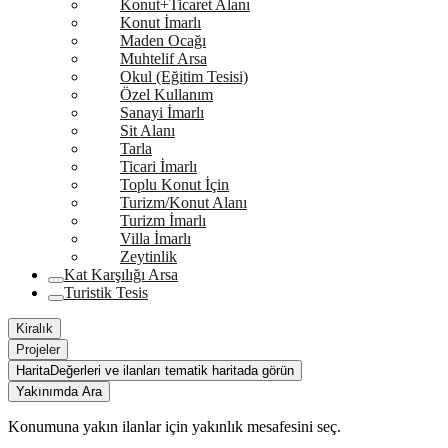
Konut+Ticaret Alanı
Konut İmarlı
Maden Ocağı
Muhtelif Arsa
Okul (Eğitim Tesisi)
Özel Kullanım
Sanayi İmarlı
Sit Alanı
Tarla
Ticari İmarlı
Toplu Konut İçin
Turizm/Konut Alanı
Turizm İmarlı
Villa İmarlı
Zeytinlik
Kat Karşılığı Arsa
Turistik Tesis
Kiralık
Projeler
Harita
Değerleri ve ilanları tematik haritada görün
Yakınımda Ara
Konumuna yakın ilanlar için yakınlık mesafesini seç.