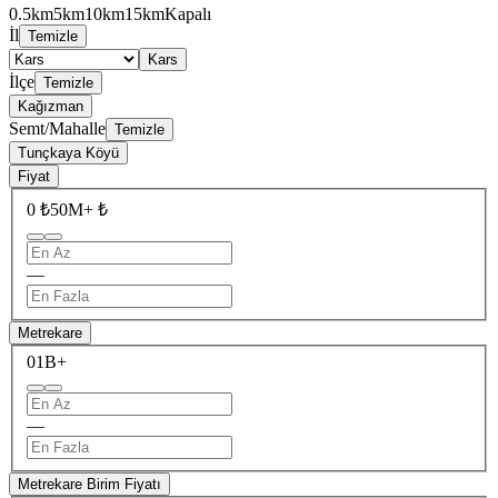
0.5km
5km
10km
15km
Kapalı
İl
Temizle
Kars
İlçe
Temizle
Kağızman
Semt/Mahalle
Temizle
Tunçkaya Köyü
Fiyat
0 ₺
50M+ ₺
—
Metrekare
0
1B+
—
Metrekare Birim Fiyatı