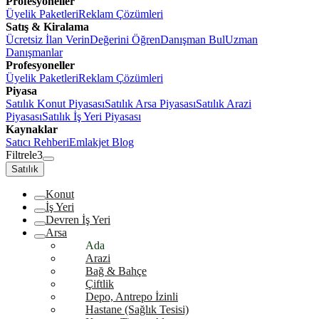
Profesyoneller
Üyelik Paketleri
Reklam Çözümleri
Satış & Kiralama
Ücretsiz İlan Verin
Değerini Öğren
Danışman Bul
Uzman
Danışmanlar
Profesyoneller
Üyelik Paketleri
Reklam Çözümleri
Piyasa
Satılık Konut Piyasası
Satılık Arsa Piyasası
Satılık Arazi
Piyasası
Satılık İş Yeri Piyasası
Kaynaklar
Satıcı Rehberi
Emlakjet Blog
Filtrele
3
Satılık
Konut
İş Yeri
Devren İş Yeri
Arsa
Ada
Arazi
Bağ & Bahçe
Çiftlik
Depo, Antrepo İzinli
Hastane (Sağlık Tesisi)