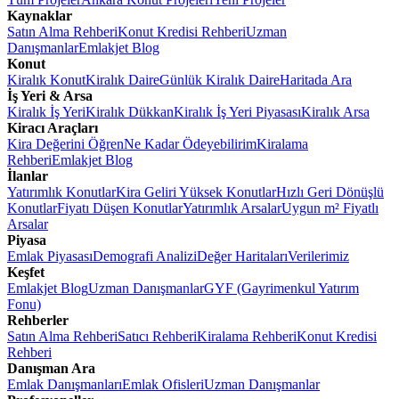
Kaynaklar
Satın Alma Rehberi
Konut Kredisi Rehberi
Uzman
Danışmanlar
Emlakjet Blog
Konut
Kiralık Konut
Kiralık Daire
Günlük Kiralık Daire
Haritada Ara
İş Yeri & Arsa
Kiralık İş Yeri
Kiralık Dükkan
Kiralık İş Yeri Piyasası
Kiralık Arsa
Kiracı Araçları
Kira Değerini Öğren
Ne Kadar Ödeyebilirim
Kiralama
Rehberi
Emlakjet Blog
İlanlar
Yatırımlık Konutlar
Kira Geliri Yüksek Konutlar
Hızlı Geri Dönüşlü
Konutlar
Fiyatı Düşen Konutlar
Yatırımlık Arsalar
Uygun m² Fiyatlı
Arsalar
Piyasa
Emlak Piyasası
Demografi Analizi
Değer Haritaları
Verilerimiz
Keşfet
Emlakjet Blog
Uzman Danışmanlar
GYF (Gayrimenkul Yatırım
Fonu)
Rehberler
Satın Alma Rehberi
Satıcı Rehberi
Kiralama Rehberi
Konut Kredisi
Rehberi
Danışman Ara
Emlak Danışmanları
Emlak Ofisleri
Uzman Danışmanlar