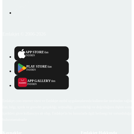
Emlakjet © 2006-2026
APP STORE
'dan
İNDİRİN
PLAY STORE
'dan
İNDİRİN
APP GALLERY
'den
İNDİRİN
Emlakjet.com internet sitesi ve Emlakjet mobil uygulamalarında kullanıcılar tarafından sağlana
ilan, bilgi, içerik ve görselin gerçekliği, orijinalliği, güvenilirliği ve doğruluğuna ilişkin soru
içerikleri giren kullanıcıya ait olup, Emlakjet'in bu hususlarla ilgili herhangi bir sorumluluğu
bulunmamaktadır.
Kaynaklar
Emlakjet Hakkında