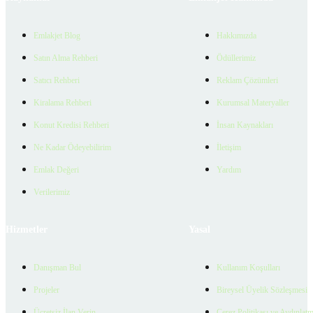
Emlakjet Blog
Hakkımızda
Satın Alma Rehberi
Ödüllerimiz
Satıcı Rehberi
Reklam Çözümleri
Kiralama Rehberi
Kurumsal Materyaller
Konut Kredisi Rehberi
İnsan Kaynakları
Ne Kadar Ödeyebilirim
İletişim
Emlak Değeri
Yardım
Verilerimiz
Hizmetler
Yasal
Danışman Bul
Kullanım Koşulları
Projeler
Bireysel Üyelik Sözleşmesi
Ücretsiz İlan Verin
Çerez Politikası ve Aydınlat