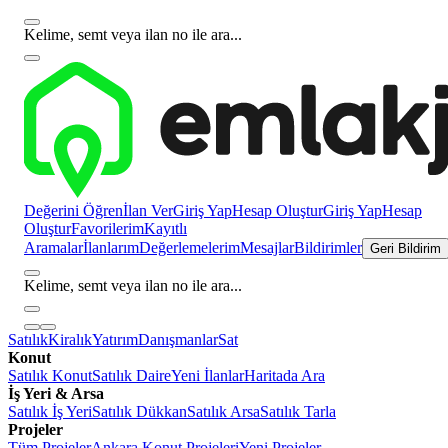
Kelime, semt veya ilan no ile ara...
Değerini Öğren
İlan Ver
Giriş Yap
Hesap Oluştur
Giriş Yap
Hesap
Oluştur
Favorilerim
Kayıtlı
Aramalar
İlanlarım
Değerlemelerim
Mesajlar
Bildirimler
Geri Bildirim
Kelime, semt veya ilan no ile ara...
Satılık
Kiralık
Yatırım
Danışmanlar
Sat
Konut
Satılık Konut
Satılık Daire
Yeni İlanlar
Haritada Ara
İş Yeri & Arsa
Satılık İş Yeri
Satılık Dükkan
Satılık Arsa
Satılık Tarla
Projeler
Tüm Projeler
Ankara Konut Projeleri
Yeni Projeler