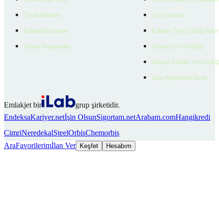
Üyelik Paketleri
Çerez Ayarları
EmlakZeka Asistan
Kullanıcı Veri Gizliliği Bildi
Uzman Danışmanlar
Ziyaretçi Veri Gizliliği
Müşteri Yetkilisi Veri Gizlili
Aday Aydınlatma Metni
Emlakjet bir
grup şirketidir.
Endeksa
Kariyer.net
İşin Olsun
Sigortam.net
Arabam.com
Hangikredi
Cimri
Neredekal
SteelOrbis
Chemorbis
Ara
Favorilerim
İlan Ver
Keşfet
Hesabım