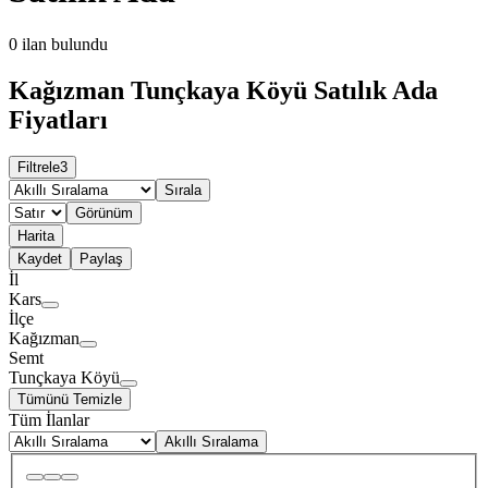
0
ilan bulundu
Kağızman Tunçkaya Köyü Satılık Ada
Fiyatları
Filtrele
3
Sırala
Görünüm
Harita
Kaydet
Paylaş
İl
Kars
İlçe
Kağızman
Semt
Tunçkaya Köyü
Tümünü Temizle
Tüm İlanlar
Akıllı Sıralama