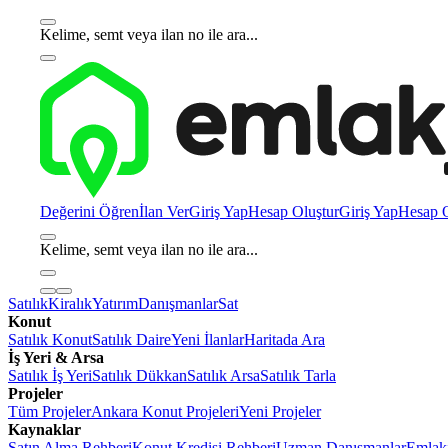
Kelime, semt veya ilan no ile ara...
Değerini Öğren
İlan Ver
Giriş Yap
Hesap Oluştur
Giriş Yap
Hesap O
Kelime, semt veya ilan no ile ara...
Satılık
Kiralık
Yatırım
Danışmanlar
Sat
Konut
Satılık Konut
Satılık Daire
Yeni İlanlar
Haritada Ara
İş Yeri & Arsa
Satılık İş Yeri
Satılık Dükkan
Satılık Arsa
Satılık Tarla
Projeler
Tüm Projeler
Ankara Konut Projeleri
Yeni Projeler
Kaynaklar
Satın Alma Rehberi
Konut Kredisi Rehberi
Uzman Danışmanlar
Emlakj