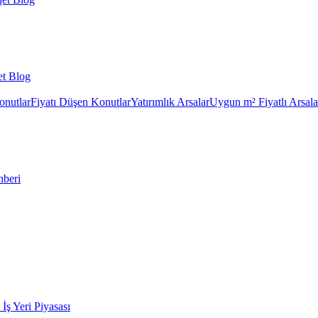
et Blog
onutlar
Fiyatı Düşen Konutlar
Yatırımlık Arsalar
Uygun m² Fiyatlı Arsala
hberi
k İş Yeri Piyasası