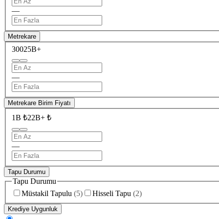
—
Metrekare
300
25B+
—
Metrekare Birim Fiyatı
1B ₺
22B+ ₺
—
Tapu Durumu
Tapu Durumu
Müstakil Tapulu
(
5
)
Hisseli Tapu
(
2
)
Krediye Uygunluk