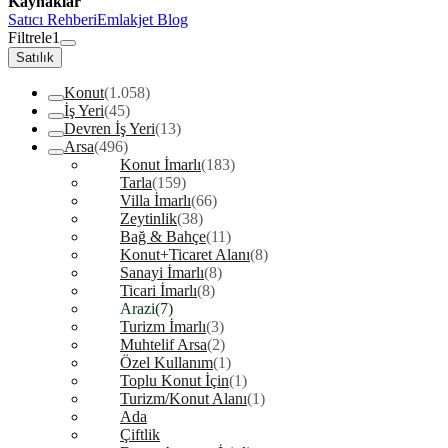
Kaynaklar
Satıcı Rehberi
Emlakjet Blog
Filtrele
1
Satılık
Konut
(1.058)
İş Yeri
(45)
Devren İş Yeri
(13)
Arsa
(496)
Konut İmarlı
(183)
Tarla
(159)
Villa İmarlı
(66)
Zeytinlik
(38)
Bağ & Bahçe
(11)
Konut+Ticaret Alanı
(8)
Sanayi İmarlı
(8)
Ticari İmarlı
(8)
Arazi
(7)
Turizm İmarlı
(3)
Muhtelif Arsa
(2)
Özel Kullanım
(1)
Toplu Konut İçin
(1)
Turizm/Konut Alanı
(1)
Ada
Çiftlik