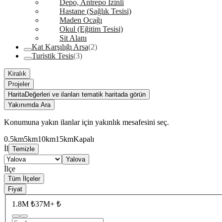
Depo, Antrepo İzinli
Hastane (Sağlık Tesisi)
Maden Ocağı
Okul (Eğitim Tesisi)
Sit Alanı
Kat Karşılığı Arsa
(2)
Turistik Tesis
(3)
Kiralık
Projeler
Harita
Değerleri ve ilanları tematik haritada görün
Yakınımda Ara
Konumuna yakın ilanlar için yakınlık mesafesini seç.
0.5km
5km
10km
15km
Kapalı
İl
Temizle
Yalova
İlçe
Tüm İlçeler
Fiyat
1.8M ₺
37M+ ₺