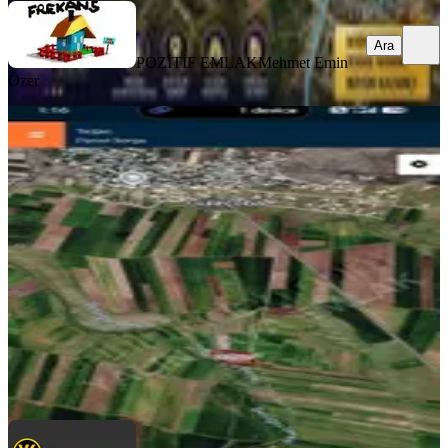
Ara
POZİTİF EMLAK
Mehmet Emin
Özer
Güleçoba'da Yatırımlık Bütçeye
Uygun 350 M² Satılık Arsa
Diyarbakır, Kayapınar
350 m²
·
1.000/m²
·
06.08.2026
350.000 ₺
YALINKAYA GAYRİMENKUL
EYYÜP YALINKAYA
Ara