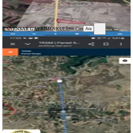
CANENSAR GAYRİMENKUL
İdris Can
Ara
CANENSAR GAYRİMENKUL
İdris Can
Ara
YENİ
Güleçoba'da Fırsat 1000 M2
Yatırımlık Arsa
Diyarbakır, Kayapınar
1000 m²
·
490/m²
·
05.08.2026
490.000 ₺
makro lıfe gayrimenkul
Mustafa İdiz
Ara