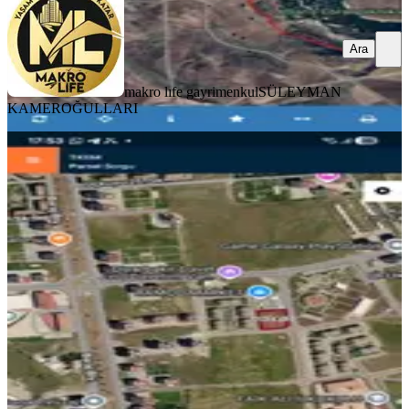
Ara
makro lıfe gayrimenkul
SÜLEYMAN
KAMEROĞULLARI
TAKASLI
Yıldız 412 Gayrimenkulden Acılen
İmarlı İfrazlı Satılık Arsa
Diyarbakır, Yenişehir
123 m²
·
10.569/m²
·
03.08.2026
1.300.000 ₺
YILDIZ 412 GAYRİMENKUL
Kasım Yıldız
Ara