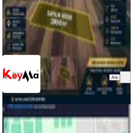
2.700.000 ₺
Keyma Gayrimenkul
KeyMa Gayrimenkul
Ara
Ara
Keyma Gayrimenkul
KeyMa
Gayrimenkul
YOLA YAKIN
Final Okulları Karşısı Satılık 300m2
İmarlı Müstakil Arsa
Diyarbakır, Kayapınar