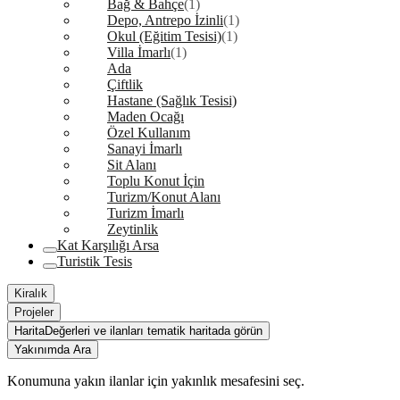
Bağ & Bahçe
(1)
Depo, Antrepo İzinli
(1)
Okul (Eğitim Tesisi)
(1)
Villa İmarlı
(1)
Ada
Çiftlik
Hastane (Sağlık Tesisi)
Maden Ocağı
Özel Kullanım
Sanayi İmarlı
Sit Alanı
Toplu Konut İçin
Turizm/Konut Alanı
Turizm İmarlı
Zeytinlik
Kat Karşılığı Arsa
Turistik Tesis
Kiralık
Projeler
Harita
Değerleri ve ilanları tematik haritada görün
Yakınımda Ara
Konumuna yakın ilanlar için yakınlık mesafesini seç.