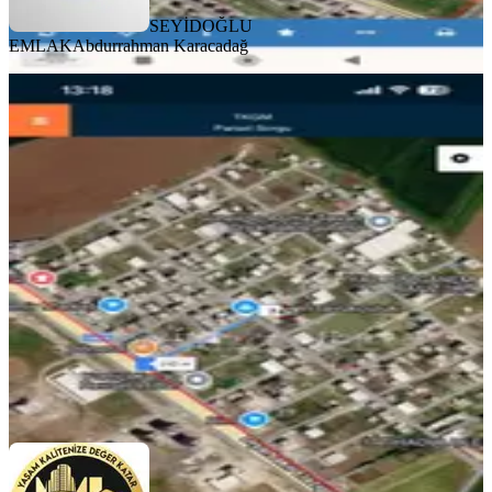
SEYİDOĞLU
EMLAK
Abdurrahman Karacadağ
Diyarbakır Yenişehir Yukarı Nasırlar
Mahallesi’nde Satılık 800m2 İmarlı
Arsa
Diyarbakır, Yenişehir
800 m²
·
4.563/m²
·
29.07.2026
3.650.000 ₺
makro lıfe gayrimenkul
SÜLEYMAN KAMEROĞULLARI
Ara