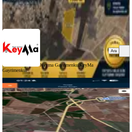
Keyma Gayrimenkul
KeyMa Gayrimenkul
Ara
Ara
Keyma Gayrimenkul
KeyMa
Gayrimenkul
YENİ
Cumaya Kadar Acil Satılık
Diyarbakır, Bağlar
2205 m²
·
Parselli, Yolu Açılmış
·
950/m²
·
06.08.2026
2.095.000 ₺