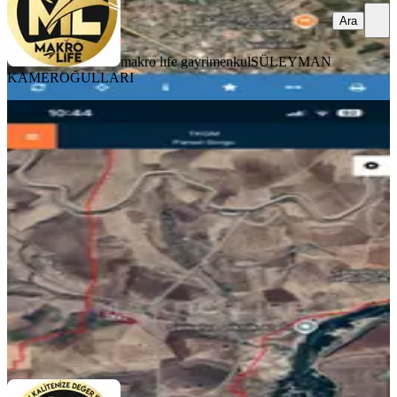
Ara
makro lıfe gayrimenkul
SÜLEYMAN
KAMEROĞULLARI
Diyarbakır Eğil Yatır Köyü’nde
Kaçırılmayacak Yatırım Fırsatı
Diyarbakır, Eğil
4850 m²
·
619/m²
·
05.08.2026
3.000.000 ₺
makro lıfe gayrimenkul
SÜLEYMAN KAMEROĞULLARI
Ara