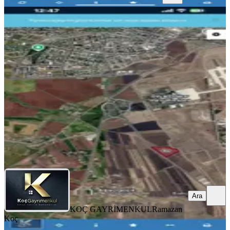
TAKASLI
Havaalanı Kavşağında Satılık
Caddeye Sıfır Fırsat Arazi
Diyarbakır, Bağlar
900 m²
·
2.667/m²
·
31.07.2026
2.400.000 ₺
KOÇ GAYRİMENKUL
Ramazan Koç
Ara
Ara
KOÇ GAYRİMENKUL
Ramazan
Koç