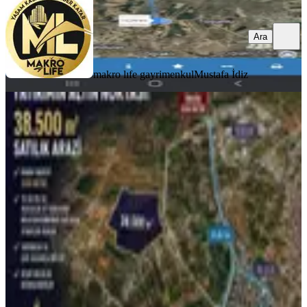
Ara
makro lıfe gayrimenkul
Mustafa İdiz
YENİ
Satılık Kupon Müstakil Arsa İmara
Yakın
Diyarbakır, Yenişehir
38500 m²
·
2.335/m²
·
04.08.2026
89.900.000 ₺
POZİTİF EMLAK
Mehmet Emin Özer
Ara