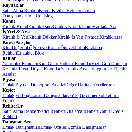
Kaynaklar
Satın Alma Rehberi
Konut Kredisi Rehberi
Uzman
Danışmanlar
Emlakjet Blog
Konut
Kiralık Konut
Kiralık Daire
Günlük Kiralık Daire
Haritada Ara
İş Yeri & Arsa
Kiralık İş Yeri
Kiralık Dükkan
Kiralık İş Yeri Piyasası
Kiralık Arsa
Kiracı Araçları
Kira Değerini Öğren
Ne Kadar Ödeyebilirim
Kiralama
Rehberi
Emlakjet Blog
İlanlar
Yatırımlık Konutlar
Kira Geliri Yüksek Konutlar
Hızlı Geri Dönüşlü
Konutlar
Fiyatı Düşen Konutlar
Yatırımlık Arsalar
Uygun m² Fiyatlı
Arsalar
Piyasa
Emlak Piyasası
Demografi Analizi
Değer Haritaları
Verilerimiz
Keşfet
Emlakjet Blog
Uzman Danışmanlar
GYF (Gayrimenkul Yatırım
Fonu)
Rehberler
Satın Alma Rehberi
Satıcı Rehberi
Kiralama Rehberi
Konut Kredisi
Rehberi
Danışman Ara
Emlak Danışmanları
Emlak Ofisleri
Uzman Danışmanlar