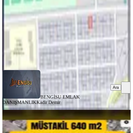
300 m²
·
Doğalgaz, İfrazlı
+3
·
24.167/m²
·
26.07.2026
7.250.000 ₺
BENGİSU EMLAK DANIŞMANLIK
Kadir Demir
Ara
Ara
BENGİSU EMLAK
DANIŞMANLIK
Kadir Demir
TAKASLI
Kayapınar Da Şehrin Merkezinde
Kentsel Dönüşüme Uygun Arsa