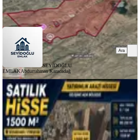
SEYİDOĞLU EMLAK
Abdurrahman Karacadağ
Ara
Ara
SEYİDOĞLU
EMLAK
Abdurrahman Karacadağ
YENİ
Cankatran Da Satılık Arazi ( 0/ 134)
Diyarbakır, Yenişehir
1500 m²
·
5.800/m²
·
06.08.2026
8.700.000 ₺