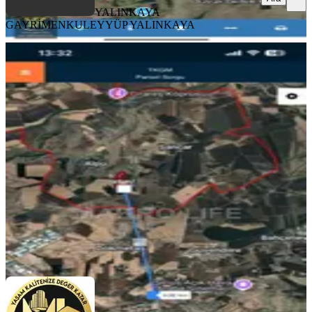
YALINKAYA
GAYRİMENKUL
EYYÜP YALINKAYA
Diyarbakır Yenişehir Yaytaş
Mahallesi’nde Stratejik Konumlu
Satılık 1870m2 Tarla
Diyarbakır, Yenişehir
1870 m²
·
2.050/m²
·
05.08.2026
3.833.000 ₺
makro lıfe gayrimenkul
SÜLEYMAN KAMEROĞULLARI
Ara