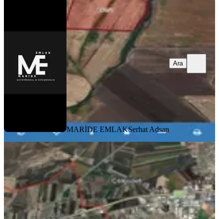
Ara
MARİDE EMLAK
Serhat Adsan
Rota'dan Gömmetaş 40 Nolu Parselde
Satılık Kelepir Fiyata Arazi
Diyarbakır, Bağlar
520 m²
·
5.250/m²
·
27.07.2026