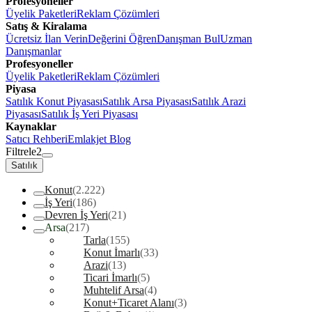
Profesyoneller
Üyelik Paketleri
Reklam Çözümleri
Satış & Kiralama
Ücretsiz İlan Verin
Değerini Öğren
Danışman Bul
Uzman
Danışmanlar
Profesyoneller
Üyelik Paketleri
Reklam Çözümleri
Piyasa
Satılık Konut Piyasası
Satılık Arsa Piyasası
Satılık Arazi
Piyasası
Satılık İş Yeri Piyasası
Kaynaklar
Satıcı Rehberi
Emlakjet Blog
Filtrele
2
Satılık
Konut
(2.222)
İş Yeri
(186)
Devren İş Yeri
(21)
Arsa
(217)
Tarla
(155)
Konut İmarlı
(33)
Arazi
(13)
Ticari İmarlı
(5)
Muhtelif Arsa
(4)
Konut+Ticaret Alanı
(3)