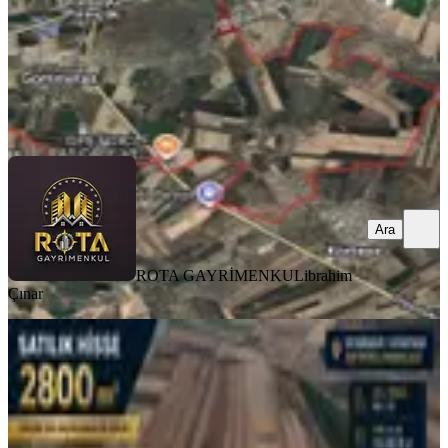
2.730.000 ₺
ROTA GAYRİMENKUL
ibrahim Çınar
Ara
Ara
ROTA GAYRİMENKUL
ibrahim
Çınar
Hatipoğlu Da Acil Satılık Arazi
(101/73)
Diyarbakır, Kayapınar
2800 m²
·
964/m²
·
26.07.2026