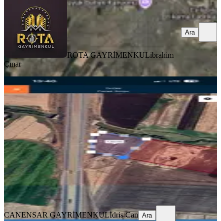
Ara
ROTA GAYRİMENKUL
ibrahim
Çınar
YOLA YAKIN
Çevre Yoluna Sıfır Arazi
Diyarbakır, Bağlar
230 m²
·
Elektrik Hattı, Sanayi Elektriği
+3
·
73.913/m²
·
01.08.2026
17.000.000 ₺
CANENSAR GAYRİMENKUL
İdris Can
Ara
CANENSAR GAYRİMENKUL
İdris Can
Ara