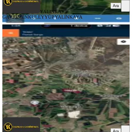
Ara
YALINKAYA
GAYRİMENKUL
EYYÜP YALINKAYA
Yalınkaya Gayrimenkul'den
Hatipoğlu 4900 M² Yatırımlık Arazi
Diyarbakır, Kayapınar
4900 m²
·
918/m²
·
06.08.2026
4.500.000 ₺
YALINKAYA GAYRİMENKUL
EYYÜP YALINKAYA
Ara
Ara