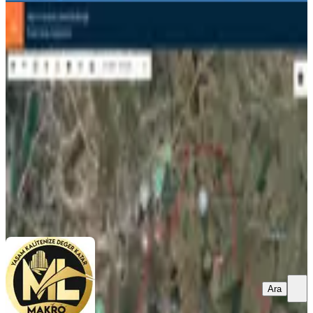
Diyarbakır Sur Karabaş
Mahallesi’nde Satılık 20 Dönüm
Yatırımlık Arazi
Diyarbakır, Sur
20000 m²
·
500/m²
·
30.07.2026
10.000.000 ₺
makro lıfe gayrimenkul
SÜLEYMAN KAMEROĞULLARI
Ara
Ara