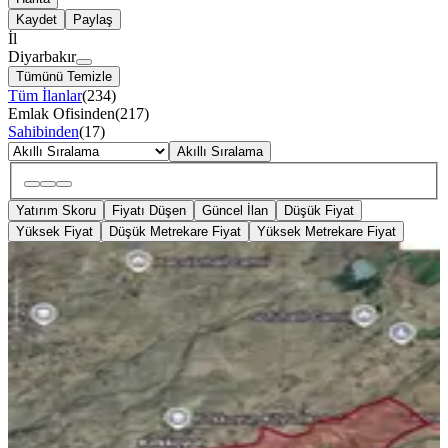
Kaydet
Paylaş
İl
Diyarbakır
Tümünü Temizle
Tüm İlanlar
(
234
)
Emlak Ofisinden
(
217
)
Sahibinden
(
17
)
Akıllı Sıralama
Yatırım Skoru
Fiyatı Düşen
Güncel İlan
Düşük Fiyat
Yüksek Fiyat
Düşük Metrekare Fiyat
Yüksek Metrekare Fiyat
YENİ
Alatosun 206 Da Satılık
Diyarbakır, Bağlar
5224 m²
·
431/m²
·
06.08.2026
2.250.000 ₺