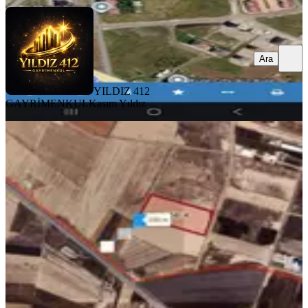
Ara
YILDIZ 412
GAYRİMENKUL
Kasım Yıldız
TAKASLI
Arsamız Yenışehır Geyıktepe Ilçesi
Arasında 138 Metre Vardır
Diyarbakır, Eğil
50000 m²
·
640/m²
·
02.08.2026
32.000.000 ₺
POZİTİF EMLAK
Mehmet Emin Özer