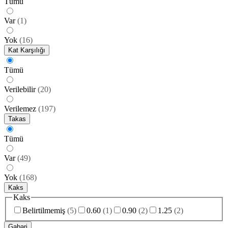
Tümü
Var
(
1
)
Yok
(
16
)
Kat Karşılığı
Tümü
Verilebilir
(
20
)
Verilemez
(
197
)
Takas
Tümü
Var
(
49
)
Yok
(
168
)
Kaks
Kaks
Belirtilmemiş
(
5
)
0.60
(
1
)
0.90
(
2
)
1.25
(
2
)
Gabari