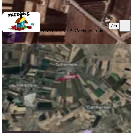
Ara
Ara
POZİTİF EMLAK
Mehmet Emin
Özer
%
17
Güleçobada Satılık Kelepir Arazi
Diyarbakır, Kayapınar
5000 m²
·
870/m²
·
01.08.2026
4.350.000 ₺
5.250.000 ₺
ROTA GAYRİMENKUL
ibrahim Çınar
Ara