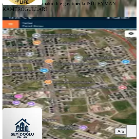
makro lıfe gayrimenkul
SÜLEYMAN
KAMEROĞULLARI
Araştırma Karşı Satılık
Diyarbakır, Yenişehir
83 m²
·
12.470/m²
·
30.07.2026
1.035.000 ₺
SEYİDOĞLU EMLAK
Abdurrahman Karacadağ
Ara
Ara