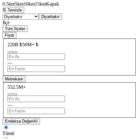
0.5km
5km
10km
15km
Kapalı
İl
Temizle
Diyarbakır
İlçe
Tüm İlçeler
Fiyat
220B ₺
50M+ ₺
—
Metrekare
55
2.5M+
—
Endeksa Değeri
AI
Tümü