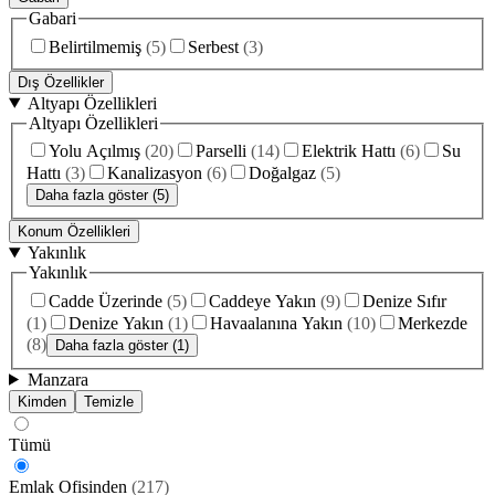
Gabari
Belirtilmemiş
(
5
)
Serbest
(
3
)
Dış Özellikler
Altyapı Özellikleri
Altyapı Özellikleri
Yolu Açılmış
(
20
)
Parselli
(
14
)
Elektrik Hattı
(
6
)
Su
Hattı
(
3
)
Kanalizasyon
(
6
)
Doğalgaz
(
5
)
Daha fazla göster (5)
Konum Özellikleri
Yakınlık
Yakınlık
Cadde Üzerinde
(
5
)
Caddeye Yakın
(
9
)
Denize Sıfır
(
1
)
Denize Yakın
(
1
)
Havaalanına Yakın
(
10
)
Merkezde
(
8
)
Daha fazla göster (1)
Manzara
Kimden
Temizle
Tümü
Emlak Ofisinden
(
217
)