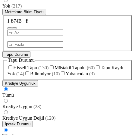
Yok
(
217
)
Metrekare Birim Fiyatı
1 ₺
74B+ ₺
—
Tapu Durumu
Tapu Durumu
Hisseli Tapu
(
130
)
Müstakil Tapulu
(
60
)
Tapu Kaydı
Yok
(
14
)
Bilinmiyor
(
10
)
Yabancıdan
(
3
)
Krediye Uygunluk
Tümü
Krediye Uygun
(
28
)
Krediye Uygun Değil
(
120
)
İpotek Durumu