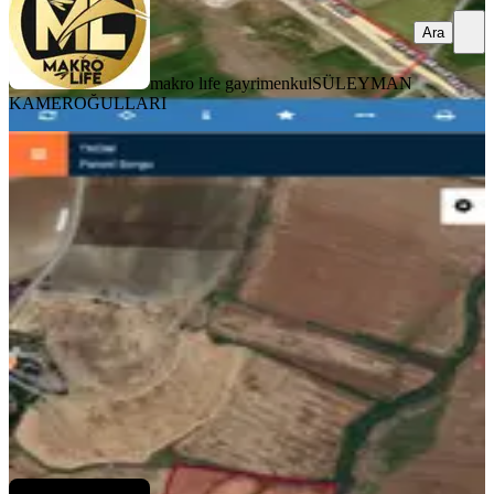
Ara
makro lıfe gayrimenkul
SÜLEYMAN
KAMEROĞULLARI
Maride Emlak'tan Çınar Altınakarda
Satılık Susuz Tarla
Diyarbakır, Çınar
230000 m²
·
1/m²
·
27.07.2026
230.000 ₺
MARİDE EMLAK
Serhat Adsan
Ara