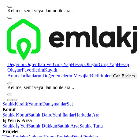
Kelime, semt veya ilan no ile ara...
Değerini Öğren
İlan Ver
Giriş Yap
Hesap Oluştur
Giriş Yap
Hesap
Oluştur
Favorilerim
Kayıtlı
Aramalar
İlanlarım
Değerlemelerim
Mesajlar
Bildirimler
Geri Bildirim
Kelime, semt veya ilan no ile ara...
Satılık
Kiralık
Yatırım
Danışmanlar
Sat
Konut
Satılık Konut
Satılık Daire
Yeni İlanlar
Haritada Ara
İş Yeri & Arsa
Satılık İş Yeri
Satılık Dükkan
Satılık Arsa
Satılık Tarla
Projeler
Tüm Projeler
Ankara Konut Projeleri
Yeni Projeler