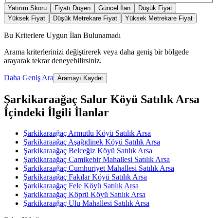
Yatırım Skoru
Fiyatı Düşen
Güncel İlan
Düşük Fiyat
Yüksek Fiyat
Düşük Metrekare Fiyat
Yüksek Metrekare Fiyat
Bu Kriterlere Uygun İlan Bulunamadı
Arama kriterlerinizi değiştirerek veya daha geniş bir bölgede
arayarak tekrar deneyebilirsiniz.
Daha Geniş Ara
Aramayı Kaydet
Şarkikaraağaç Salur Köyü Satılık Arsa
İçindeki İlgili İlanlar
Şarkikaraağaç Armutlu Köyü Satılık Arsa
Şarkikaraağaç Aşağıdinek Köyü Satılık Arsa
Şarkikaraağaç Belceğiz Köyü Satılık Arsa
Şarkikaraağaç Camikebir Mahallesi Satılık Arsa
Şarkikaraağaç Cumhuriyet Mahallesi Satılık Arsa
Şarkikaraağaç Fakılar Köyü Satılık Arsa
Şarkikaraağaç Fele Köyü Satılık Arsa
Şarkikaraağaç Köprü Köyü Satılık Arsa
Şarkikaraağaç Ulu Mahallesi Satılık Arsa