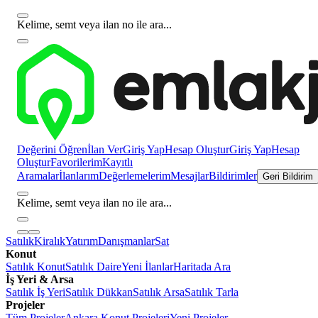
Kelime, semt veya ilan no ile ara...
Değerini Öğren
İlan Ver
Giriş Yap
Hesap Oluştur
Giriş Yap
Hesap
Oluştur
Favorilerim
Kayıtlı
Aramalar
İlanlarım
Değerlemelerim
Mesajlar
Bildirimler
Geri Bildirim
Kelime, semt veya ilan no ile ara...
Satılık
Kiralık
Yatırım
Danışmanlar
Sat
Konut
Satılık Konut
Satılık Daire
Yeni İlanlar
Haritada Ara
İş Yeri & Arsa
Satılık İş Yeri
Satılık Dükkan
Satılık Arsa
Satılık Tarla
Projeler
Tüm Projeler
Ankara Konut Projeleri
Yeni Projeler