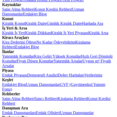
Kaynaklar
Satın Alma Rehberi
Konut Kredisi Rehberi
Uzman
Danışmanlar
Emlakjet Blog
Konut
Kiralık Konut
Kiralık Daire
Günlük Kiralık Daire
Haritada Ara
İş Yeri & Arsa
Kiralık İş Yeri
Kiralık Dükkan
Kiralık İş Yeri Piyasası
Kiralık Arsa
Kiracı Araçları
Kira Değerini Öğren
Ne Kadar Ödeyebilirim
Kiralama
Rehberi
Emlakjet Blog
İlanlar
Yatırımlık Konutlar
Kira Geliri Yüksek Konutlar
Hızlı Geri Dönüşlü
Konutlar
Fiyatı Düşen Konutlar
Yatırımlık Arsalar
Uygun m² Fiyatlı
Arsalar
Piyasa
Emlak Piyasası
Demografi Analizi
Değer Haritaları
Verilerimiz
Keşfet
Emlakjet Blog
Uzman Danışmanlar
GYF (Gayrimenkul Yatırım
Fonu)
Rehberler
Satın Alma Rehberi
Satıcı Rehberi
Kiralama Rehberi
Konut Kredisi
Rehberi
Danışman Ara
Emlak Danışmanları
Emlak Ofisleri
Uzman Danışmanlar