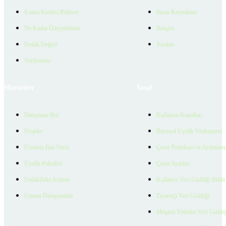
Konut Kredisi Rehberi
İnsan Kaynakları
Ne Kadar Ödeyebilirim
İletişim
Emlak Değeri
Yardım
Verilerimiz
Hizmetler
Yasal
Danışman Bul
Kullanım Koşulları
Projeler
Bireysel Üyelik Sözleşmesi
Ücretsiz İlan Verin
Çerez Politikası ve Aydınlat
Üyelik Paketleri
Çerez Ayarları
EmlakZeka Asistan
Kullanıcı Veri Gizliliği Bildi
Uzman Danışmanlar
Ziyaretçi Veri Gizliliği
Müşteri Yetkilisi Veri Gizlili