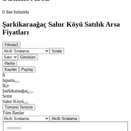
0
ilan bulundu
Şarkikaraağaç Salur Köyü Satılık Arsa
Fiyatları
Filtrele
3
Sırala
Görünüm
Harita
Kaydet
Paylaş
İl
Isparta
İlçe
Şarkikaraağaç
Semt
Salur Köyü
Tümünü Temizle
Tüm İlanlar
Akıllı Sıralama