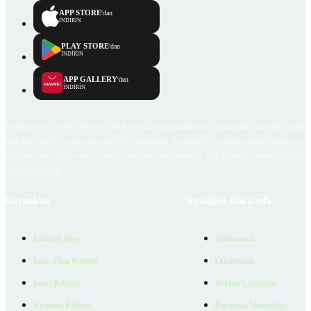
APP STORE
'dan
İNDİRİN
PLAY STORE
'dan
İNDİRİN
APP GALLERY
'den
İNDİRİN
Emlakjet.com internet sitesi ve Emlakjet mobil uygulamalarında kullanıcılar tarafından sağlana
ilan, bilgi, içerik ve görselin gerçekliği, orijinalliği, güvenilirliği ve doğruluğuna ilişkin soru
içerikleri giren kullanıcıya ait olup, Emlakjet'in bu hususlarla ilgili herhangi bir sorumluluğu
bulunmamaktadır.
Kaynaklar
Emlakjet Hakkında
Emlakjet Blog
Hakkımızda
Satın Alma Rehberi
Ödüllerimiz
Satıcı Rehberi
Reklam Çözümleri
Kiralama Rehberi
Kurumsal Materyaller