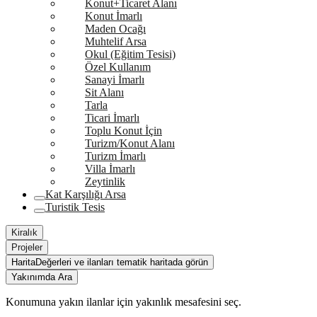
Konut+Ticaret Alanı
Konut İmarlı
Maden Ocağı
Muhtelif Arsa
Okul (Eğitim Tesisi)
Özel Kullanım
Sanayi İmarlı
Sit Alanı
Tarla
Ticari İmarlı
Toplu Konut İçin
Turizm/Konut Alanı
Turizm İmarlı
Villa İmarlı
Zeytinlik
Kat Karşılığı Arsa
Turistik Tesis
Kiralık
Projeler
Harita
Değerleri ve ilanları tematik haritada görün
Yakınımda Ara
Konumuna yakın ilanlar için yakınlık mesafesini seç.