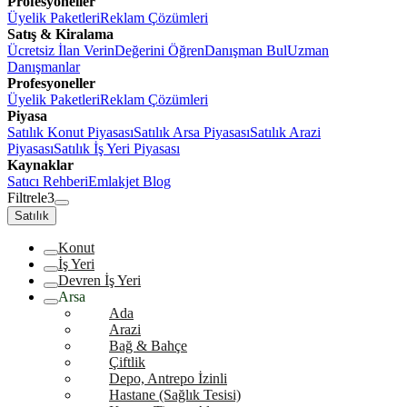
Profesyoneller
Üyelik Paketleri
Reklam Çözümleri
Satış & Kiralama
Ücretsiz İlan Verin
Değerini Öğren
Danışman Bul
Uzman
Danışmanlar
Profesyoneller
Üyelik Paketleri
Reklam Çözümleri
Piyasa
Satılık Konut Piyasası
Satılık Arsa Piyasası
Satılık Arazi
Piyasası
Satılık İş Yeri Piyasası
Kaynaklar
Satıcı Rehberi
Emlakjet Blog
Filtrele
3
Satılık
Konut
İş Yeri
Devren İş Yeri
Arsa
Ada
Arazi
Bağ & Bahçe
Çiftlik
Depo, Antrepo İzinli
Hastane (Sağlık Tesisi)