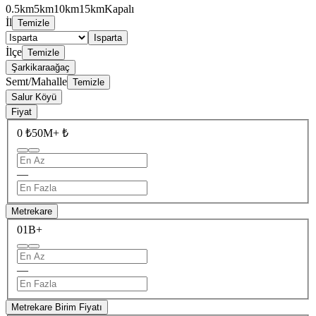
0.5km
5km
10km
15km
Kapalı
İl
Temizle
Isparta
İlçe
Temizle
Şarkikaraağaç
Semt/Mahalle
Temizle
Salur Köyü
Fiyat
0 ₺
50M+ ₺
—
Metrekare
0
1B+
—
Metrekare Birim Fiyatı