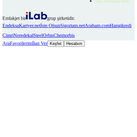
Aday Aydınlatma Metni
Emlakjet bir
grup şirketidir.
Endeksa
Kariyer.net
İşin Olsun
Sigortam.net
Arabam.com
Hangikredi
Cimri
Neredekal
SteelOrbis
Chemorbis
Ara
Favorilerim
İlan Ver
Keşfet
Hesabım