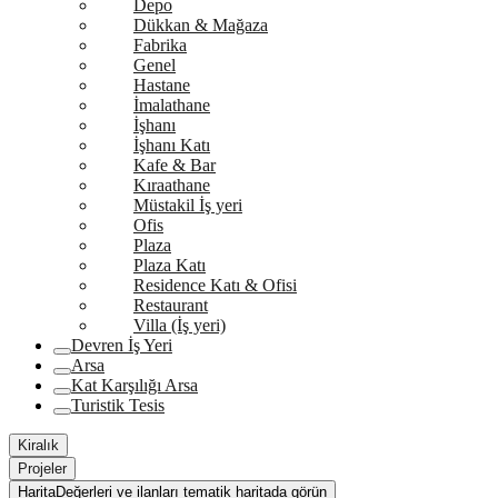
Depo
Dükkan & Mağaza
Fabrika
Genel
Hastane
İmalathane
İşhanı
İşhanı Katı
Kafe & Bar
Kıraathane
Müstakil İş yeri
Ofis
Plaza
Plaza Katı
Residence Katı & Ofisi
Restaurant
Villa (İş yeri)
Devren İş Yeri
Arsa
Kat Karşılığı Arsa
Turistik Tesis
Kiralık
Projeler
Harita
Değerleri ve ilanları tematik haritada görün