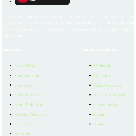
Emlakjet.com internet sitesi ve Emlakjet mobil uygulamalarında kullanıcılar tarafından sağlana
ilan, bilgi, içerik ve görselin gerçekliği, orijinalliği, güvenilirliği ve doğruluğuna ilişkin soru
içerikleri giren kullanıcıya ait olup, Emlakjet'in bu hususlarla ilgili herhangi bir sorumluluğu
bulunmamaktadır.
Kaynaklar
Emlakjet Hakkında
Emlakjet Blog
Hakkımızda
Satın Alma Rehberi
Ödüllerimiz
Satıcı Rehberi
Reklam Çözümleri
Kiralama Rehberi
Kurumsal Materyaller
Konut Kredisi Rehberi
İnsan Kaynakları
Ne Kadar Ödeyebilirim
İletişim
Emlak Değeri
Yardım
Verilerimiz