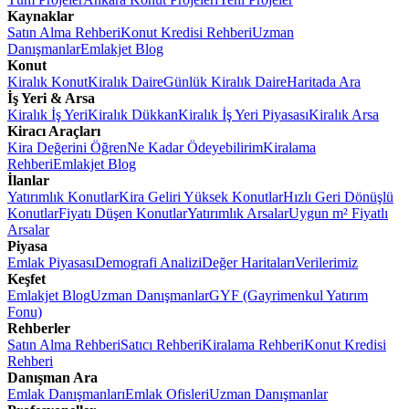
Kaynaklar
Satın Alma Rehberi
Konut Kredisi Rehberi
Uzman
Danışmanlar
Emlakjet Blog
Konut
Kiralık Konut
Kiralık Daire
Günlük Kiralık Daire
Haritada Ara
İş Yeri & Arsa
Kiralık İş Yeri
Kiralık Dükkan
Kiralık İş Yeri Piyasası
Kiralık Arsa
Kiracı Araçları
Kira Değerini Öğren
Ne Kadar Ödeyebilirim
Kiralama
Rehberi
Emlakjet Blog
İlanlar
Yatırımlık Konutlar
Kira Geliri Yüksek Konutlar
Hızlı Geri Dönüşlü
Konutlar
Fiyatı Düşen Konutlar
Yatırımlık Arsalar
Uygun m² Fiyatlı
Arsalar
Piyasa
Emlak Piyasası
Demografi Analizi
Değer Haritaları
Verilerimiz
Keşfet
Emlakjet Blog
Uzman Danışmanlar
GYF (Gayrimenkul Yatırım
Fonu)
Rehberler
Satın Alma Rehberi
Satıcı Rehberi
Kiralama Rehberi
Konut Kredisi
Rehberi
Danışman Ara
Emlak Danışmanları
Emlak Ofisleri
Uzman Danışmanlar