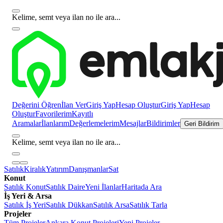
Kelime, semt veya ilan no ile ara...
Değerini Öğren
İlan Ver
Giriş Yap
Hesap Oluştur
Giriş Yap
Hesap
Oluştur
Favorilerim
Kayıtlı
Aramalar
İlanlarım
Değerlemelerim
Mesajlar
Bildirimler
Geri Bildirim
Kelime, semt veya ilan no ile ara...
Satılık
Kiralık
Yatırım
Danışmanlar
Sat
Konut
Satılık Konut
Satılık Daire
Yeni İlanlar
Haritada Ara
İş Yeri & Arsa
Satılık İş Yeri
Satılık Dükkan
Satılık Arsa
Satılık Tarla
Projeler
Tüm Projeler
Ankara Konut Projeleri
Yeni Projeler