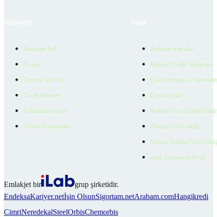
Hizmetler
Yasal
Danışman Bul
Kullanım Koşulları
Projeler
Bireysel Üyelik Sözleşmesi
Ücretsiz İlan Verin
Çerez Politikası ve Aydınlat
Üyelik Paketleri
Çerez Ayarları
EmlakZeka Asistan
Kullanıcı Veri Gizliliği Bildi
Uzman Danışmanlar
Ziyaretçi Veri Gizliliği
Müşteri Yetkilisi Veri Gizlili
Aday Aydınlatma Metni
Emlakjet bir
grup şirketidir.
Endeksa
Kariyer.net
İşin Olsun
Sigortam.net
Arabam.com
Hangikredi
Cimri
Neredekal
SteelOrbis
Chemorbis