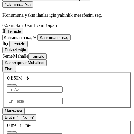
Yakınımda Ara
Konumuna yakın ilanlar için yakınlık mesafesini seç.
0.5km
5km
10km
15km
Kapalı
İl
Temizle
Kahramanmaraş
İlçe
Temizle
Dulkadiroğlu
Semt/Mahalle
Temizle
Kazanlıpınar Mahallesi
Fiyat
0 ₺
50M+ ₺
—
Metrekare
Brüt m²
Net m²
0 m²
1B+ m²