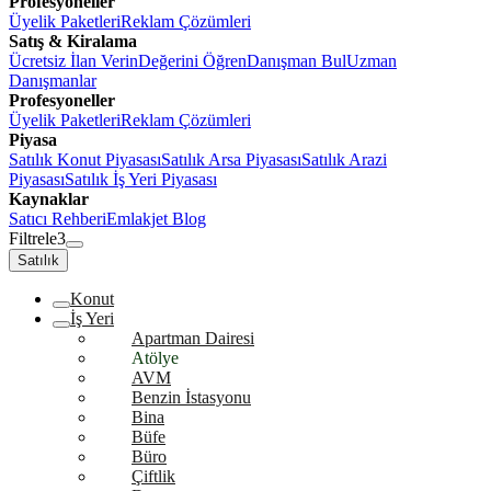
Profesyoneller
Üyelik Paketleri
Reklam Çözümleri
Satış & Kiralama
Ücretsiz İlan Verin
Değerini Öğren
Danışman Bul
Uzman
Danışmanlar
Profesyoneller
Üyelik Paketleri
Reklam Çözümleri
Piyasa
Satılık Konut Piyasası
Satılık Arsa Piyasası
Satılık Arazi
Piyasası
Satılık İş Yeri Piyasası
Kaynaklar
Satıcı Rehberi
Emlakjet Blog
Filtrele
3
Satılık
Konut
İş Yeri
Apartman Dairesi
Atölye
AVM
Benzin İstasyonu
Bina
Büfe
Büro
Çiftlik