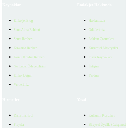
Kaynaklar
Emlakjet Hakkında
Emlakjet Blog
Hakkımızda
Satın Alma Rehberi
Ödüllerimiz
Satıcı Rehberi
Reklam Çözümleri
Kiralama Rehberi
Kurumsal Materyaller
Konut Kredisi Rehberi
İnsan Kaynakları
Ne Kadar Ödeyebilirim
İletişim
Emlak Değeri
Yardım
Verilerimiz
Hizmetler
Yasal
Danışman Bul
Kullanım Koşulları
Projeler
Bireysel Üyelik Sözleşmesi