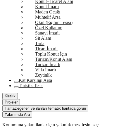
Konut+Ticaret Alanı
Konut İmarlı
Maden Ocağı
Muhtelif Arsa
Okul (Eğitim Tesisi)
Özel Kullanım
Sanayi İmarlı
Sit Alanı
Tarla
Ticari İmarlı
Toplu Konut İçin
Turizm/Konut Alanı
Turizm İmarlı
Villa İmarlı
Zeytinlik
Kat Karşılığı Arsa
Turistik Tesis
Kiralık
Projeler
Harita
Değerleri ve ilanları tematik haritada görün
Yakınımda Ara
Konumuna yakın ilanlar için yakınlık mesafesini seç.