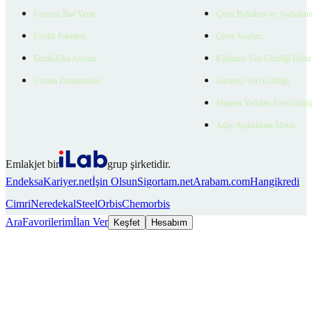
Ücretsiz İlan Verin
Çerez Politikası ve Aydınlat
Üyelik Paketleri
Çerez Ayarları
EmlakZeka Asistan
Kullanıcı Veri Gizliliği Bildi
Uzman Danışmanlar
Ziyaretçi Veri Gizliliği
Müşteri Yetkilisi Veri Gizlili
Aday Aydınlatma Metni
Emlakjet bir
grup şirketidir.
Endeksa
Kariyer.net
İşin Olsun
Sigortam.net
Arabam.com
Hangikredi
Cimri
Neredekal
SteelOrbis
Chemorbis
Ara
Favorilerim
İlan Ver
Keşfet
Hesabım