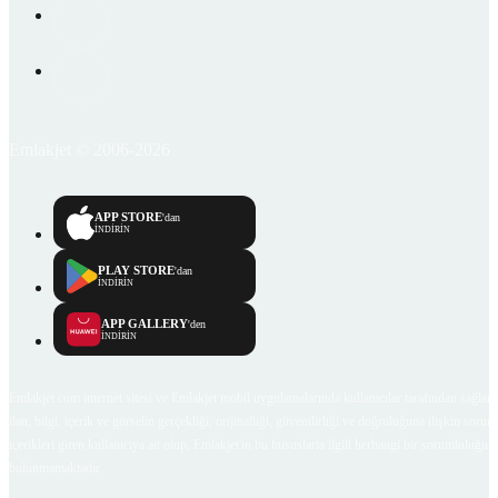
Emlakjet © 2006-2026
APP STORE
'dan
İNDİRİN
PLAY STORE
'dan
İNDİRİN
APP GALLERY
'den
İNDİRİN
Emlakjet.com internet sitesi ve Emlakjet mobil uygulamalarında kullanıcılar tarafından sağlana
ilan, bilgi, içerik ve görselin gerçekliği, orijinalliği, güvenilirliği ve doğruluğuna ilişkin soru
içerikleri giren kullanıcıya ait olup, Emlakjet'in bu hususlarla ilgili herhangi bir sorumluluğu
bulunmamaktadır.