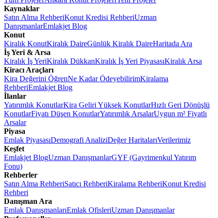
Kaynaklar
Satın Alma Rehberi
Konut Kredisi Rehberi
Uzman
Danışmanlar
Emlakjet Blog
Konut
Kiralık Konut
Kiralık Daire
Günlük Kiralık Daire
Haritada Ara
İş Yeri & Arsa
Kiralık İş Yeri
Kiralık Dükkan
Kiralık İş Yeri Piyasası
Kiralık Arsa
Kiracı Araçları
Kira Değerini Öğren
Ne Kadar Ödeyebilirim
Kiralama
Rehberi
Emlakjet Blog
İlanlar
Yatırımlık Konutlar
Kira Geliri Yüksek Konutlar
Hızlı Geri Dönüşlü
Konutlar
Fiyatı Düşen Konutlar
Yatırımlık Arsalar
Uygun m² Fiyatlı
Arsalar
Piyasa
Emlak Piyasası
Demografi Analizi
Değer Haritaları
Verilerimiz
Keşfet
Emlakjet Blog
Uzman Danışmanlar
GYF (Gayrimenkul Yatırım
Fonu)
Rehberler
Satın Alma Rehberi
Satıcı Rehberi
Kiralama Rehberi
Konut Kredisi
Rehberi
Danışman Ara
Emlak Danışmanları
Emlak Ofisleri
Uzman Danışmanlar