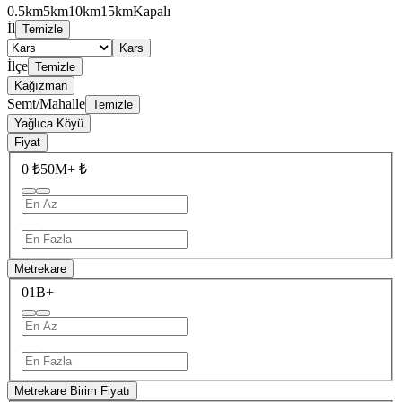
0.5km
5km
10km
15km
Kapalı
İl
Temizle
Kars
İlçe
Temizle
Kağızman
Semt/Mahalle
Temizle
Yağlıca Köyü
Fiyat
0 ₺
50M+ ₺
—
Metrekare
0
1B+
—
Metrekare Birim Fiyatı