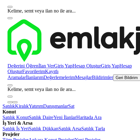
Kelime, semt veya ilan no ile ara...
Değerini Öğren
İlan Ver
Giriş Yap
Hesap Oluştur
Giriş Yap
Hesap
Oluştur
Favorilerim
Kayıtlı
Aramalar
İlanlarım
Değerlemelerim
Mesajlar
Bildirimler
Geri Bildirim
Kelime, semt veya ilan no ile ara...
Satılık
Kiralık
Yatırım
Danışmanlar
Sat
Konut
Satılık Konut
Satılık Daire
Yeni İlanlar
Haritada Ara
İş Yeri & Arsa
Satılık İş Yeri
Satılık Dükkan
Satılık Arsa
Satılık Tarla
Projeler
Tüm Projeler
Ankara Konut Projeleri
Yeni Projeler