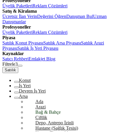
Profesyoneller
Üyelik Paketleri
Reklam Çözümleri
Satış & Kiralama
Ücretsiz İlan Verin
Değerini Öğren
Danışman Bul
Uzman
Danışmanlar
Profesyoneller
Üyelik Paketleri
Reklam Çözümleri
Piyasa
Satılık Konut Piyasası
Satılık Arsa Piyasası
Satılık Arazi
Piyasası
Satılık İş Yeri Piyasası
Kaynaklar
Satıcı Rehberi
Emlakjet Blog
Filtrele
3
Satılık
Konut
İş Yeri
Devren İş Yeri
Arsa
Ada
Arazi
Bağ & Bahçe
Çiftlik
Depo, Antrepo İzinli
Hastane (Sağlık Tesisi)