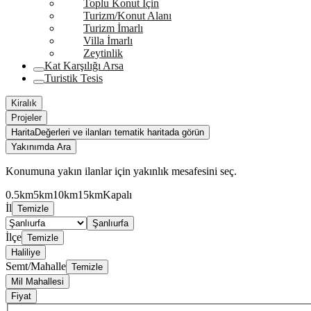
Toplu Konut İçin
Turizm/Konut Alanı
Turizm İmarlı
Villa İmarlı
Zeytinlik
Kat Karşılığı Arsa
Turistik Tesis
Kiralık
Projeler
Harita
Değerleri ve ilanları tematik haritada görün
Yakınımda Ara
Konumuna yakın ilanlar için yakınlık mesafesini seç.
0.5km
5km
10km
15km
Kapalı
İl
Temizle
Şanlıurfa
İlçe
Temizle
Haliliye
Semt/Mahalle
Temizle
Mil Mahallesi
Fiyat