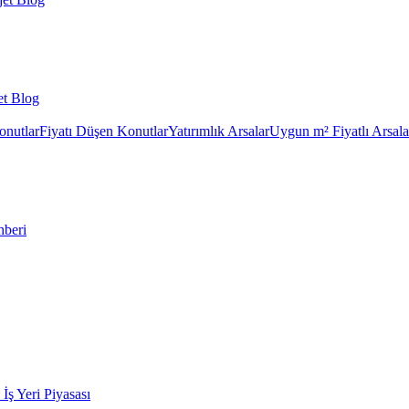
et Blog
onutlar
Fiyatı Düşen Konutlar
Yatırımlık Arsalar
Uygun m² Fiyatlı Arsala
hberi
k İş Yeri Piyasası