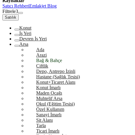
Kaynaklar
Satıcı Rehberi
Emlakjet Blog
Filtrele
3
Satılık
Konut
İş Yeri
Devren İş Yeri
Arsa
Ada
Arazi
Bağ & Bahçe
Çiftlik
Depo, Antrepo İzinli
Hastane (Sağlık Tesisi)
Konut+Ticaret Alanı
Konut İmarlı
Maden Ocağı
Muhtelif Arsa
Okul (Eğitim Tesisi)
Özel Kullanım
Sanayi İmarlı
Sit Alanı
Tarla
Ticari İmarlı