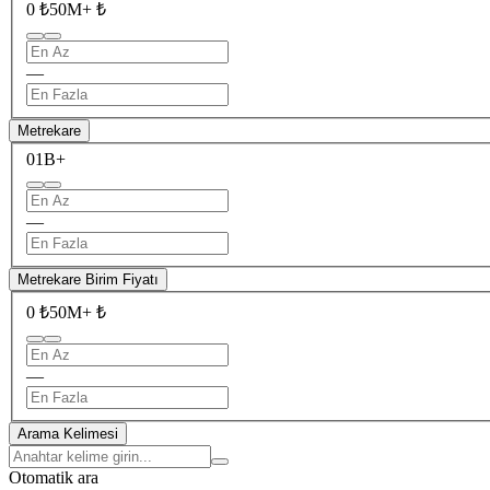
0 ₺
50M+ ₺
—
Metrekare
0
1B+
—
Metrekare Birim Fiyatı
0 ₺
50M+ ₺
—
Arama Kelimesi
Otomatik ara