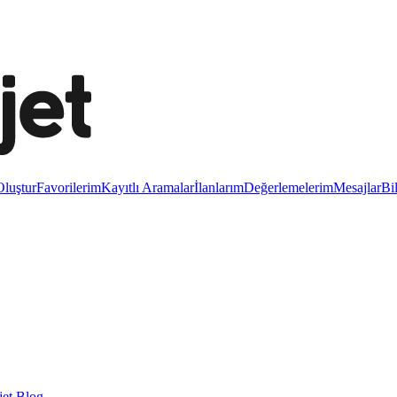
luştur
Favorilerim
Kayıtlı Aramalar
İlanlarım
Değerlemelerim
Mesajlar
Bi
et Blog