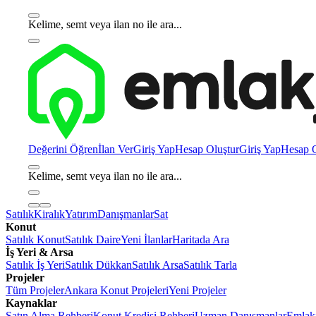
Kelime, semt veya ilan no ile ara...
Değerini Öğren
İlan Ver
Giriş Yap
Hesap Oluştur
Giriş Yap
Hesap O
Kelime, semt veya ilan no ile ara...
Satılık
Kiralık
Yatırım
Danışmanlar
Sat
Konut
Satılık Konut
Satılık Daire
Yeni İlanlar
Haritada Ara
İş Yeri & Arsa
Satılık İş Yeri
Satılık Dükkan
Satılık Arsa
Satılık Tarla
Projeler
Tüm Projeler
Ankara Konut Projeleri
Yeni Projeler
Kaynaklar
Satın Alma Rehberi
Konut Kredisi Rehberi
Uzman Danışmanlar
Emlakj