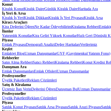
Konut
Kiralık Konut
Kiralık Daire
Günlük Kiralık Daire
Haritada Ara
İş Yeri & Arsa
Kiralık İş Yeri
Kiralık Dükkan
Kiralık İş Yeri Piyasası
Kiralık Arsa
Kiracı Araçları
Kira Değerini Öğren
Ne Kadar Ödeyebilirim
Kiralama Rehberi
Emlakj
İlanlar
Yatırımlık Konutlar
Kira Geliri Yüksek Konutlar
Hızlı Geri Dönüşlü K
Piyasa
Emlak Piyasası
Demografi Analizi
Değer Haritaları
Verilerimiz
Keşfet
Emlakjet Blog
Uzman Danışmanlar
GYF (Gayrimenkul Yatırım Fonu)
Rehberler
Satın Alma Rehberi
Satıcı Rehberi
Kiralama Rehberi
Konut Kredisi Re
Danışman Ara
Emlak Danışmanları
Emlak Ofisleri
Uzman Danışmanlar
Profesyoneller
Üyelik Paketleri
Reklam Çözümleri
Satış & Kiralama
Ücretsiz İlan Verin
Değerini Öğren
Danışman Bul
Uzman Danışmanlar
Profesyoneller
Üyelik Paketleri
Reklam Çözümleri
Piyasa
Satılık Konut Piyasası
Satılık Arsa Piyasası
Satılık Arazi Piyasası
Satılı