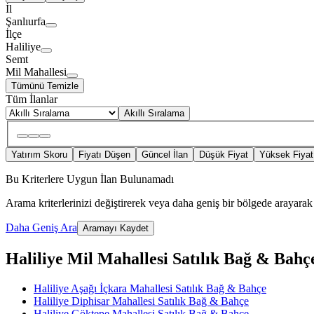
İl
Şanlıurfa
İlçe
Haliliye
Semt
Mil Mahallesi
Tümünü Temizle
Tüm İlanlar
Akıllı Sıralama
Yatırım Skoru
Fiyatı Düşen
Güncel İlan
Düşük Fiyat
Yüksek Fiyat
Bu Kriterlere Uygun İlan Bulunamadı
Arama kriterlerinizi değiştirerek veya daha geniş bir bölgede arayarak 
Daha Geniş Ara
Aramayı Kaydet
Haliliye Mil Mahallesi Satılık Bağ & Bahçe 
Haliliye Aşağı İçkara Mahallesi Satılık Bağ & Bahçe
Haliliye Diphisar Mahallesi Satılık Bağ & Bahçe
Haliliye Göktepe Mahallesi Satılık Bağ & Bahçe