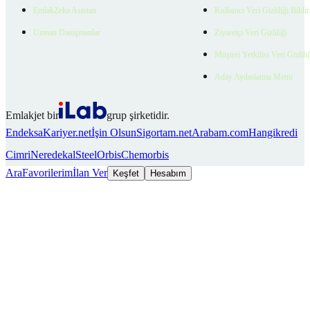
EmlakZeka Asistan
Kullanıcı Veri Gizliliği Bildi
Uzman Danışmanlar
Ziyaretçi Veri Gizliliği
Müşteri Yetkilisi Veri Gizlili
Aday Aydınlatma Metni
Emlakjet bir
grup şirketidir.
Endeksa
Kariyer.net
İşin Olsun
Sigortam.net
Arabam.com
Hangikredi
Cimri
Neredekal
SteelOrbis
Chemorbis
Ara
Favorilerim
İlan Ver
Keşfet
Hesabım