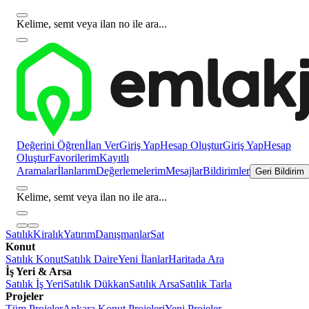
Kelime, semt veya ilan no ile ara...
Değerini Öğren
İlan Ver
Giriş Yap
Hesap Oluştur
Giriş Yap
Hesap
Oluştur
Favorilerim
Kayıtlı
Aramalar
İlanlarım
Değerlemelerim
Mesajlar
Bildirimler
Geri Bildirim
Kelime, semt veya ilan no ile ara...
Satılık
Kiralık
Yatırım
Danışmanlar
Sat
Konut
Satılık Konut
Satılık Daire
Yeni İlanlar
Haritada Ara
İş Yeri & Arsa
Satılık İş Yeri
Satılık Dükkan
Satılık Arsa
Satılık Tarla
Projeler
Tüm Projeler
Ankara Konut Projeleri
Yeni Projeler