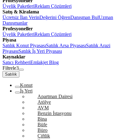
Profesyoneller
Üyelik Paketleri
Reklam Çözümleri
Satış & Kiralama
Ücretsiz İlan Verin
Değerini Öğren
Danışman Bul
Uzman
Danışmanlar
Profesyoneller
Üyelik Paketleri
Reklam Çözümleri
Piyasa
Satılık Konut Piyasası
Satılık Arsa Piyasası
Satılık Arazi
Piyasası
Satılık İş Yeri Piyasası
Kaynaklar
Satıcı Rehberi
Emlakjet Blog
Filtrele
3
Satılık
Konut
İş Yeri
Apartman Dairesi
Atölye
AVM
Benzin İstasyonu
Bina
Büfe
Büro
Çiftlik