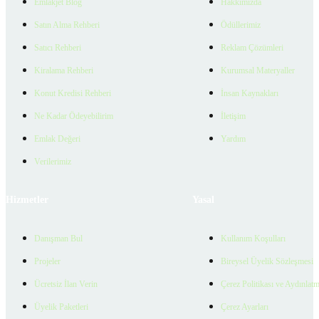
Emlakjet Blog
Hakkımızda
Satın Alma Rehberi
Ödüllerimiz
Satıcı Rehberi
Reklam Çözümleri
Kiralama Rehberi
Kurumsal Materyaller
Konut Kredisi Rehberi
İnsan Kaynakları
Ne Kadar Ödeyebilirim
İletişim
Emlak Değeri
Yardım
Verilerimiz
Hizmetler
Yasal
Danışman Bul
Kullanım Koşulları
Projeler
Bireysel Üyelik Sözleşmesi
Ücretsiz İlan Verin
Çerez Politikası ve Aydınlat
Üyelik Paketleri
Çerez Ayarları