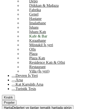
Depo
Dükkan & Mağaza
Fabrika
Genel
Hastane
İmalathane
İşhanı
İşhanı Katı
Kafe & Bar
Kıraathane
Müstakil İş yeri
Ofis
Plaza
Plaza Katı
Residence Katı & Ofisi
Restaurant
Villa (İş yeri)
Devren İş Yeri
Arsa
Kat Karşılığı Arsa
Turistik Tesis
Kiralık
Projeler
Harita
Değerleri ve ilanları tematik haritada görün