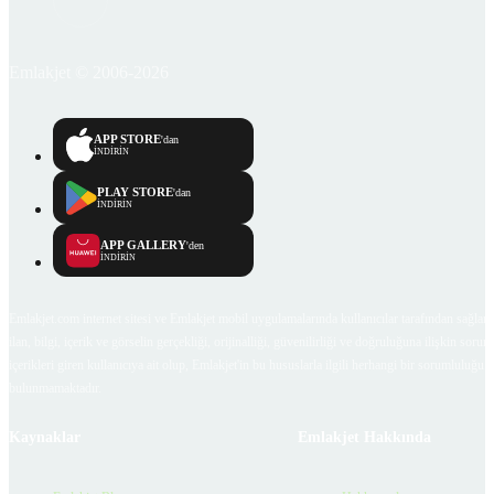
Emlakjet © 2006-2026
APP STORE
'dan
İNDİRİN
PLAY STORE
'dan
İNDİRİN
APP GALLERY
'den
İNDİRİN
Emlakjet.com internet sitesi ve Emlakjet mobil uygulamalarında kullanıcılar tarafından sağlana
ilan, bilgi, içerik ve görselin gerçekliği, orijinalliği, güvenilirliği ve doğruluğuna ilişkin soru
içerikleri giren kullanıcıya ait olup, Emlakjet'in bu hususlarla ilgili herhangi bir sorumluluğu
bulunmamaktadır.
Kaynaklar
Emlakjet Hakkında