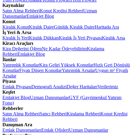
Kaynaklar
Satın Alma Rehberi
Konut Kredisi Rehberi
Uzman
Danışmanlar
Emlakjet Blog
Konut
Kiralık Konut
Kiralık Daire
Günlük Kiralık Daire
Haritada Ara
İş Yeri & Arsa
Kiralık İş Yeri
Kiralık Dükkan
Kiralık İş Yeri Piyasası
Kiralık Arsa
Kiracı Araçları
Kira Değerini Öğren
Ne Kadar Ödeyebilirim
Kiralama
Rehberi
Emlakjet Blog
İlanlar
Yatırımlık Konutlar
Kira Geliri Yüksek Konutlar
Hızlı Geri Dönüşlü
Konutlar
Fiyatı Düşen Konutlar
Yatırımlık Arsalar
Uygun m² Fiyatlı
Arsalar
Piyasa
Emlak Piyasası
Demografi Analizi
Değer Haritaları
Verilerimiz
Keşfet
Emlakjet Blog
Uzman Danışmanlar
GYF (Gayrimenkul Yatırım
Fonu)
Rehberler
Satın Alma Rehberi
Satıcı Rehberi
Kiralama Rehberi
Konut Kredisi
Rehberi
Danışman Ara
Emlak Danışmanları
Emlak Ofisleri
Uzman Danışmanlar