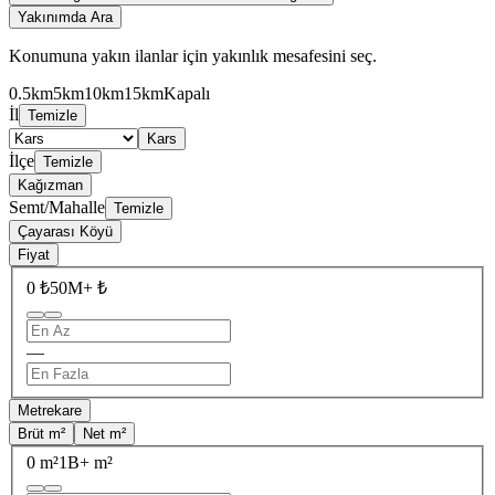
Yakınımda Ara
Konumuna yakın ilanlar için yakınlık mesafesini seç.
0.5km
5km
10km
15km
Kapalı
İl
Temizle
Kars
İlçe
Temizle
Kağızman
Semt/Mahalle
Temizle
Çayarası Köyü
Fiyat
0 ₺
50M+ ₺
—
Metrekare
Brüt m²
Net m²
0 m²
1B+ m²