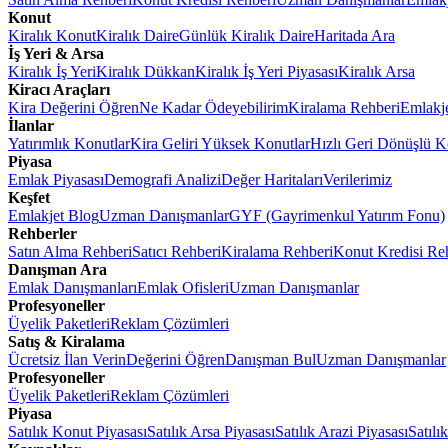
Konut
Kiralık Konut
Kiralık Daire
Günlük Kiralık Daire
Haritada Ara
İş Yeri & Arsa
Kiralık İş Yeri
Kiralık Dükkan
Kiralık İş Yeri Piyasası
Kiralık Arsa
Kiracı Araçları
Kira Değerini Öğren
Ne Kadar Ödeyebilirim
Kiralama Rehberi
Emlakj
İlanlar
Yatırımlık Konutlar
Kira Geliri Yüksek Konutlar
Hızlı Geri Dönüşlü K
Piyasa
Emlak Piyasası
Demografi Analizi
Değer Haritaları
Verilerimiz
Keşfet
Emlakjet Blog
Uzman Danışmanlar
GYF (Gayrimenkul Yatırım Fonu)
Rehberler
Satın Alma Rehberi
Satıcı Rehberi
Kiralama Rehberi
Konut Kredisi Re
Danışman Ara
Emlak Danışmanları
Emlak Ofisleri
Uzman Danışmanlar
Profesyoneller
Üyelik Paketleri
Reklam Çözümleri
Satış & Kiralama
Ücretsiz İlan Verin
Değerini Öğren
Danışman Bul
Uzman Danışmanlar
Profesyoneller
Üyelik Paketleri
Reklam Çözümleri
Piyasa
Satılık Konut Piyasası
Satılık Arsa Piyasası
Satılık Arazi Piyasası
Satılı