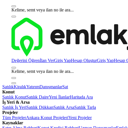
Kelime, semt veya ilan no ile ara...
Değerini Öğren
İlan Ver
Giriş Yap
Hesap Oluştur
Giriş Yap
Hesap O
Kelime, semt veya ilan no ile ara...
Satılık
Kiralık
Yatırım
Danışmanlar
Sat
Konut
Satılık Konut
Satılık Daire
Yeni İlanlar
Haritada Ara
İş Yeri & Arsa
Satılık İş Yeri
Satılık Dükkan
Satılık Arsa
Satılık Tarla
Projeler
Tüm Projeler
Ankara Konut Projeleri
Yeni Projeler
Kaynaklar
Satın Alma Rehberi
Konut Kredisi Rehberi
Uzman Danışmanlar
Emlakj