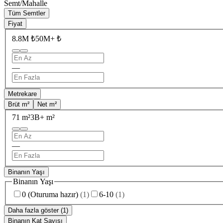
Semt/Mahalle
Tüm Semtler
Fiyat
8.8M ₺
50M+ ₺
—
Metrekare
Brüt m²
Net m²
71 m²
3B+ m²
—
Binanın Yaşı
Binanın Yaşı
0 (Oturuma hazır)
(
1
)
6-10
(
1
)
Daha fazla göster (1)
Binanın Kat Sayısı