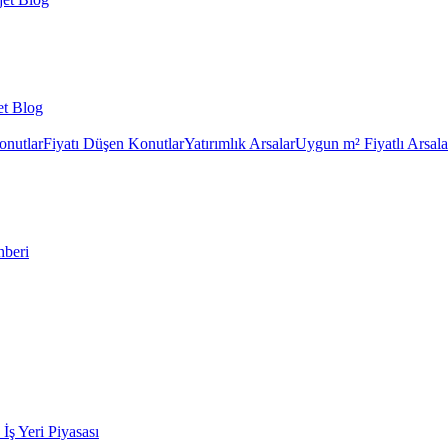
et Blog
onutlar
Fiyatı Düşen Konutlar
Yatırımlık Arsalar
Uygun m² Fiyatlı Arsala
hberi
k İş Yeri Piyasası