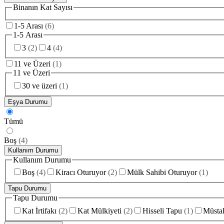
Binanın Kat Sayısı
1-5 Arası
(
6
)
1-5 Arası
3
(
2
)
4
(
4
)
11 ve Üzeri
(
1
)
11 ve Üzeri
30 ve üzeri
(
1
)
Eşya Durumu
Tümü
Boş
(
4
)
Kullanım Durumu
Kullanım Durumu
Boş
(
4
)
Kiracı Oturuyor
(
2
)
Mülk Sahibi Oturuyor
(
1
)
Tapu Durumu
Tapu Durumu
Kat İrtifakı
(
2
)
Kat Mülkiyeti
(
2
)
Hisseli Tapu
(
1
)
Müstak