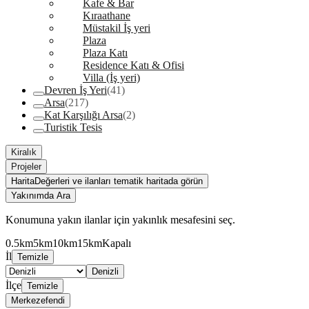
Kafe & Bar
Kıraathane
Müstakil İş yeri
Plaza
Plaza Katı
Residence Katı & Ofisi
Villa (İş yeri)
Devren İş Yeri
(41)
Arsa
(217)
Kat Karşılığı Arsa
(2)
Turistik Tesis
Kiralık
Projeler
Harita
Değerleri ve ilanları tematik haritada görün
Yakınımda Ara
Konumuna yakın ilanlar için yakınlık mesafesini seç.
0.5km
5km
10km
15km
Kapalı
İl
Temizle
Denizli
İlçe
Temizle
Merkezefendi