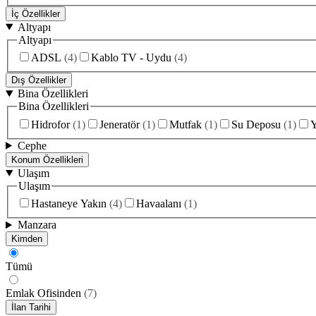
İç Özellikler
Altyapı
Altyapı
ADSL
(
4
)
Kablo TV - Uydu
(
4
)
Dış Özellikler
Bina Özellikleri
Bina Özellikleri
Hidrofor
(
1
)
Jeneratör
(
1
)
Mutfak
(
1
)
Su Deposu
(
1
)
Y
Cephe
Konum Özellikleri
Ulaşım
Ulaşım
Hastaneye Yakın
(
4
)
Havaalanı
(
1
)
Manzara
Kimden
Tümü
Emlak Ofisinden
(
7
)
İlan Tarihi