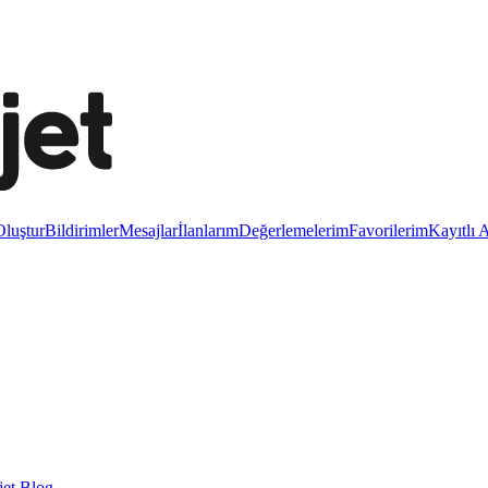
luştur
Bildirimler
Mesajlar
İlanlarım
Değerlemelerim
Favorilerim
Kayıtlı 
et Blog