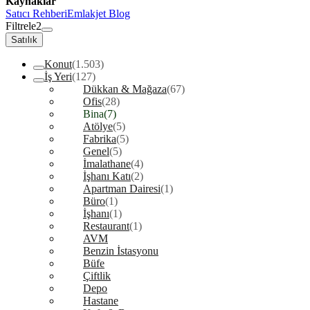
Kaynaklar
Satıcı Rehberi
Emlakjet Blog
Filtrele
2
Satılık
Konut
(1.503)
İş Yeri
(127)
Dükkan & Mağaza
(67)
Ofis
(28)
Bina
(7)
Atölye
(5)
Fabrika
(5)
Genel
(5)
İmalathane
(4)
İşhanı Katı
(2)
Apartman Dairesi
(1)
Büro
(1)
İşhanı
(1)
Restaurant
(1)
AVM
Benzin İstasyonu
Büfe
Çiftlik
Depo
Hastane