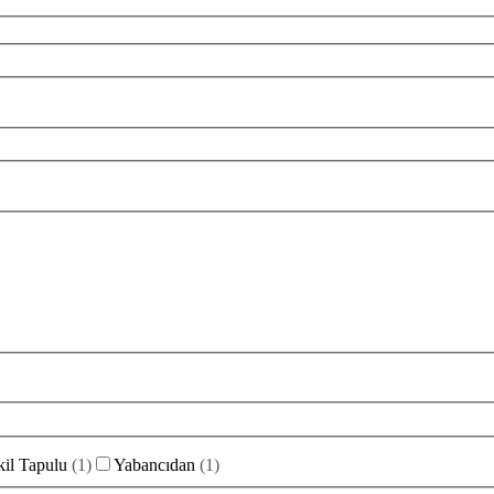
il Tapulu
(
1
)
Yabancıdan
(
1
)