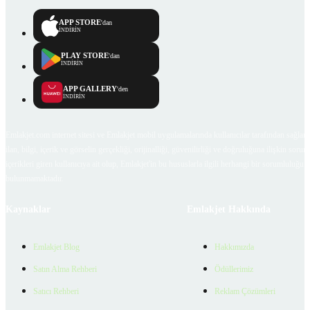
APP STORE
'dan
İNDİRİN
PLAY STORE
'dan
İNDİRİN
APP GALLERY
'den
İNDİRİN
Emlakjet.com internet sitesi ve Emlakjet mobil uygulamalarında kullanıcılar tarafından sağlana
ilan, bilgi, içerik ve görselin gerçekliği, orijinalliği, güvenilirliği ve doğruluğuna ilişkin soru
içerikleri giren kullanıcıya ait olup, Emlakjet'in bu hususlarla ilgili herhangi bir sorumluluğu
bulunmamaktadır.
Kaynaklar
Emlakjet Hakkında
Emlakjet Blog
Hakkımızda
Satın Alma Rehberi
Ödüllerimiz
Satıcı Rehberi
Reklam Çözümleri