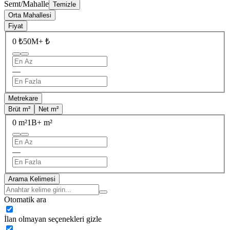
Semt/Mahalle
Temizle
Orta Mahallesi
Fiyat
0 ₺
50M+ ₺
—
Metrekare
Brüt m²
Net m²
0 m²
1B+ m²
—
Arama Kelimesi
Otomatik ara
İlan olmayan seçenekleri gizle