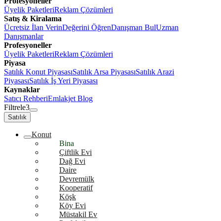
Profesyoneller
Üyelik Paketleri
Reklam Çözümleri
Satış & Kiralama
Ücretsiz İlan Verin
Değerini Öğren
Danışman Bul
Uzman
Danışmanlar
Profesyoneller
Üyelik Paketleri
Reklam Çözümleri
Piyasa
Satılık Konut Piyasası
Satılık Arsa Piyasası
Satılık Arazi
Piyasası
Satılık İş Yeri Piyasası
Kaynaklar
Satıcı Rehberi
Emlakjet Blog
Filtrele
3
Satılık
Konut
Bina
Çiftlik Evi
Dağ Evi
Daire
Devremülk
Kooperatif
Köşk
Köy Evi
Müstakil Ev