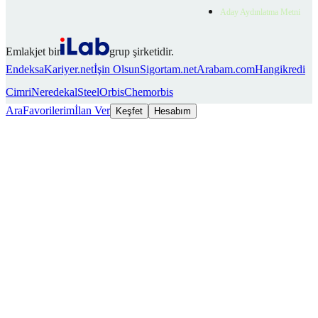
Aday Aydınlatma Metni
Emlakjet bir
grup şirketidir.
Endeksa
Kariyer.net
İşin Olsun
Sigortam.net
Arabam.com
Hangikredi
Cimri
Neredekal
SteelOrbis
Chemorbis
Ara
Favorilerim
İlan Ver
Keşfet
Hesabım