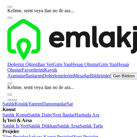
Kelime, semt veya ilan no ile ara...
Değerini Öğren
İlan Ver
Giriş Yap
Hesap Oluştur
Giriş Yap
Hesap
Oluştur
Favorilerim
Kayıtlı
Aramalar
İlanlarım
Değerlemelerim
Mesajlar
Bildirimler
Geri Bildirim
Kelime, semt veya ilan no ile ara...
Satılık
Kiralık
Yatırım
Danışmanlar
Sat
Konut
Satılık Konut
Satılık Daire
Yeni İlanlar
Haritada Ara
İş Yeri & Arsa
Satılık İş Yeri
Satılık Dükkan
Satılık Arsa
Satılık Tarla
Projeler
Tüm Projeler
Ankara Konut Projeleri
Yeni Projeler