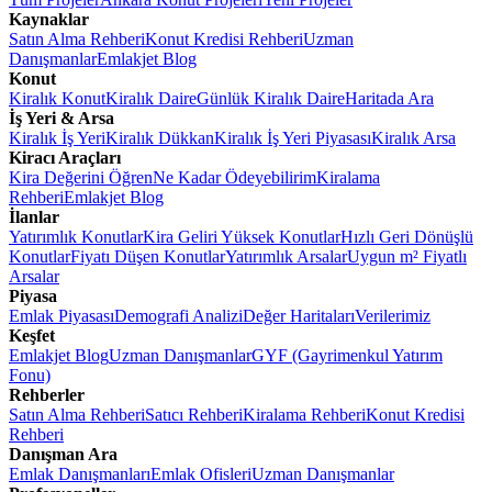
Kaynaklar
Satın Alma Rehberi
Konut Kredisi Rehberi
Uzman
Danışmanlar
Emlakjet Blog
Konut
Kiralık Konut
Kiralık Daire
Günlük Kiralık Daire
Haritada Ara
İş Yeri & Arsa
Kiralık İş Yeri
Kiralık Dükkan
Kiralık İş Yeri Piyasası
Kiralık Arsa
Kiracı Araçları
Kira Değerini Öğren
Ne Kadar Ödeyebilirim
Kiralama
Rehberi
Emlakjet Blog
İlanlar
Yatırımlık Konutlar
Kira Geliri Yüksek Konutlar
Hızlı Geri Dönüşlü
Konutlar
Fiyatı Düşen Konutlar
Yatırımlık Arsalar
Uygun m² Fiyatlı
Arsalar
Piyasa
Emlak Piyasası
Demografi Analizi
Değer Haritaları
Verilerimiz
Keşfet
Emlakjet Blog
Uzman Danışmanlar
GYF (Gayrimenkul Yatırım
Fonu)
Rehberler
Satın Alma Rehberi
Satıcı Rehberi
Kiralama Rehberi
Konut Kredisi
Rehberi
Danışman Ara
Emlak Danışmanları
Emlak Ofisleri
Uzman Danışmanlar