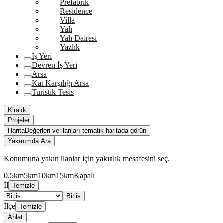
Prefabrik
Residence
Villa
Yalı
Yalı Dairesi
Yazlık
İş Yeri
Devren İş Yeri
Arsa
Kat Karşılığı Arsa
Turistik Tesis
Kiralık
Projeler
Harita
Değerleri ve ilanları tematik haritada görün
Yakınımda Ara
Konumuna yakın ilanlar için yakınlık mesafesini seç.
0.5km
5km
10km
15km
Kapalı
İl
Temizle
Bitlis
İlçe
Temizle
Ahlat