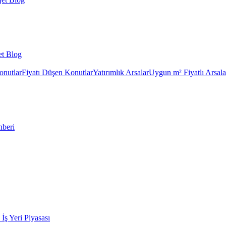
et Blog
onutlar
Fiyatı Düşen Konutlar
Yatırımlık Arsalar
Uygun m² Fiyatlı Arsala
hberi
k İş Yeri Piyasası