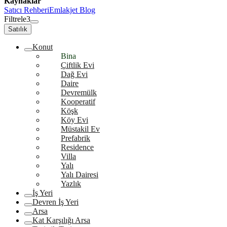
Kaynaklar
Satıcı Rehberi
Emlakjet Blog
Filtrele
3
Satılık
Konut
Bina
Çiftlik Evi
Dağ Evi
Daire
Devremülk
Kooperatif
Köşk
Köy Evi
Müstakil Ev
Prefabrik
Residence
Villa
Yalı
Yalı Dairesi
Yazlık
İş Yeri
Devren İş Yeri
Arsa
Kat Karşılığı Arsa