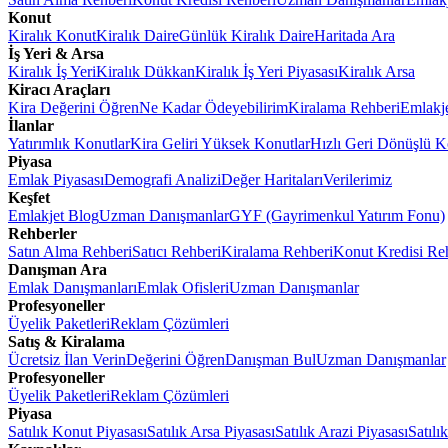
Konut
Kiralık Konut
Kiralık Daire
Günlük Kiralık Daire
Haritada Ara
İş Yeri & Arsa
Kiralık İş Yeri
Kiralık Dükkan
Kiralık İş Yeri Piyasası
Kiralık Arsa
Kiracı Araçları
Kira Değerini Öğren
Ne Kadar Ödeyebilirim
Kiralama Rehberi
Emlakj
İlanlar
Yatırımlık Konutlar
Kira Geliri Yüksek Konutlar
Hızlı Geri Dönüşlü K
Piyasa
Emlak Piyasası
Demografi Analizi
Değer Haritaları
Verilerimiz
Keşfet
Emlakjet Blog
Uzman Danışmanlar
GYF (Gayrimenkul Yatırım Fonu)
Rehberler
Satın Alma Rehberi
Satıcı Rehberi
Kiralama Rehberi
Konut Kredisi Re
Danışman Ara
Emlak Danışmanları
Emlak Ofisleri
Uzman Danışmanlar
Profesyoneller
Üyelik Paketleri
Reklam Çözümleri
Satış & Kiralama
Ücretsiz İlan Verin
Değerini Öğren
Danışman Bul
Uzman Danışmanlar
Profesyoneller
Üyelik Paketleri
Reklam Çözümleri
Piyasa
Satılık Konut Piyasası
Satılık Arsa Piyasası
Satılık Arazi Piyasası
Satılı