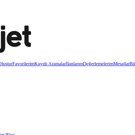
luştur
Favorilerim
Kayıtlı Aramalar
İlanlarım
Değerlemelerim
Mesajlar
Bi
et Blog