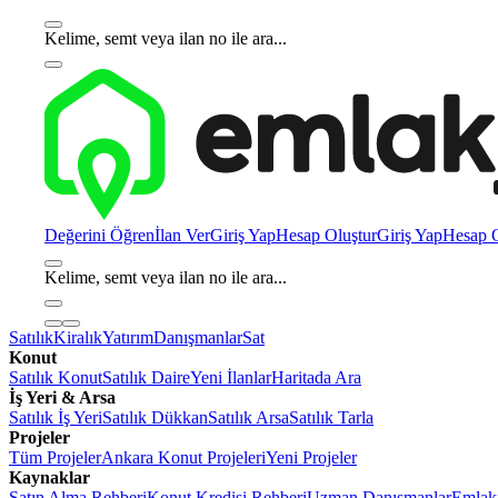
Kelime, semt veya ilan no ile ara...
Değerini Öğren
İlan Ver
Giriş Yap
Hesap Oluştur
Giriş Yap
Hesap O
Kelime, semt veya ilan no ile ara...
Satılık
Kiralık
Yatırım
Danışmanlar
Sat
Konut
Satılık Konut
Satılık Daire
Yeni İlanlar
Haritada Ara
İş Yeri & Arsa
Satılık İş Yeri
Satılık Dükkan
Satılık Arsa
Satılık Tarla
Projeler
Tüm Projeler
Ankara Konut Projeleri
Yeni Projeler
Kaynaklar
Satın Alma Rehberi
Konut Kredisi Rehberi
Uzman Danışmanlar
Emlakj