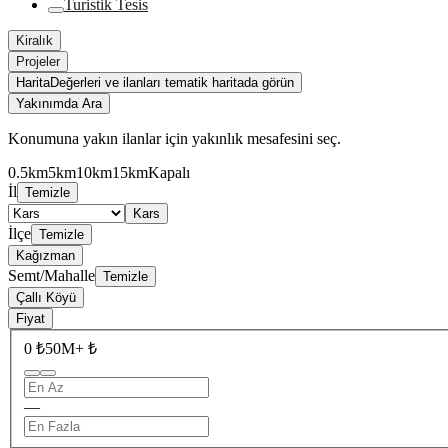
Turistik Tesis
Kiralık
Projeler
Harita
Değerleri ve ilanları tematik haritada görün
Yakınımda Ara
Konumuna yakın ilanlar için yakınlık mesafesini seç.
0.5km
5km
10km
15km
Kapalı
İl
Temizle
Kars
İlçe
Temizle
Kağızman
Semt/Mahalle
Temizle
Çallı Köyü
Fiyat
0 ₺
50M+ ₺
—