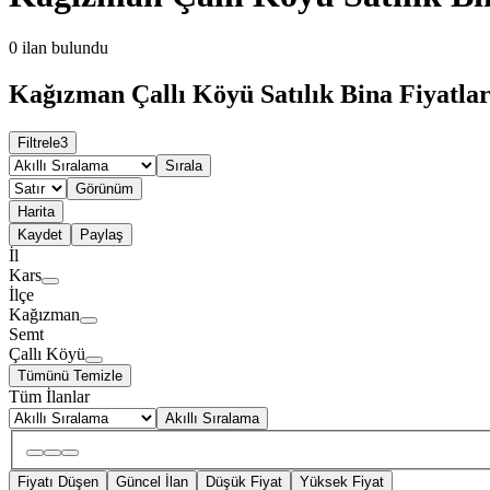
0
ilan bulundu
Kağızman Çallı Köyü Satılık Bina Fiyatlar
Filtrele
3
Sırala
Görünüm
Harita
Kaydet
Paylaş
İl
Kars
İlçe
Kağızman
Semt
Çallı Köyü
Tümünü Temizle
Tüm İlanlar
Akıllı Sıralama
Fiyatı Düşen
Güncel İlan
Düşük Fiyat
Yüksek Fiyat