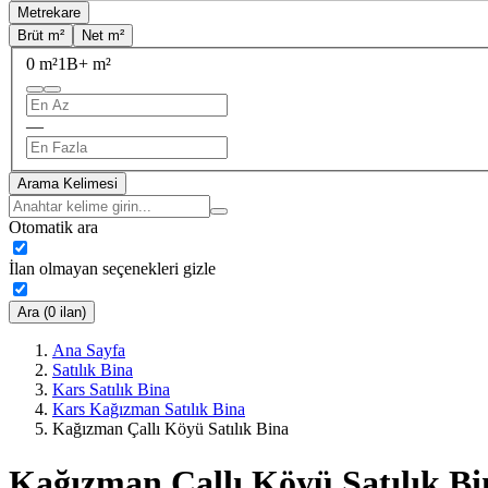
Metrekare
Brüt m²
Net m²
0 m²
1B+ m²
—
Arama Kelimesi
Otomatik ara
İlan olmayan seçenekleri gizle
Ara (0 ilan)
Ana Sayfa
Satılık Bina
Kars Satılık Bina
Kars Kağızman Satılık Bina
Kağızman Çallı Köyü Satılık Bina
Kağızman Çallı Köyü Satılık Bi