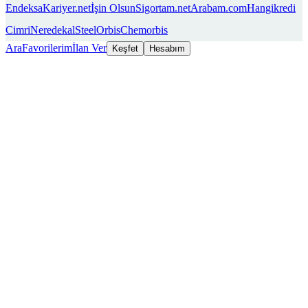
Endeksa
Kariyer.net
İşin Olsun
Sigortam.net
Arabam.com
Hangikredi
Cimri
Neredekal
SteelOrbis
Chemorbis
Ara
Favorilerim
İlan Ver
Keşfet
Hesabım