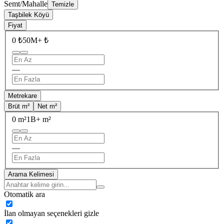
Semt/Mahalle
Temizle
Taşbilek Köyü
Fiyat
0 ₺
50M+ ₺
—
Metrekare
Brüt m²
Net m²
0 m²
1B+ m²
—
Arama Kelimesi
Otomatik ara
İlan olmayan seçenekleri gizle