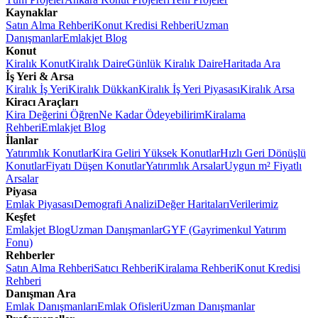
Kaynaklar
Satın Alma Rehberi
Konut Kredisi Rehberi
Uzman
Danışmanlar
Emlakjet Blog
Konut
Kiralık Konut
Kiralık Daire
Günlük Kiralık Daire
Haritada Ara
İş Yeri & Arsa
Kiralık İş Yeri
Kiralık Dükkan
Kiralık İş Yeri Piyasası
Kiralık Arsa
Kiracı Araçları
Kira Değerini Öğren
Ne Kadar Ödeyebilirim
Kiralama
Rehberi
Emlakjet Blog
İlanlar
Yatırımlık Konutlar
Kira Geliri Yüksek Konutlar
Hızlı Geri Dönüşlü
Konutlar
Fiyatı Düşen Konutlar
Yatırımlık Arsalar
Uygun m² Fiyatlı
Arsalar
Piyasa
Emlak Piyasası
Demografi Analizi
Değer Haritaları
Verilerimiz
Keşfet
Emlakjet Blog
Uzman Danışmanlar
GYF (Gayrimenkul Yatırım
Fonu)
Rehberler
Satın Alma Rehberi
Satıcı Rehberi
Kiralama Rehberi
Konut Kredisi
Rehberi
Danışman Ara
Emlak Danışmanları
Emlak Ofisleri
Uzman Danışmanlar