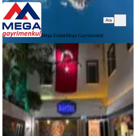
Ara
Mega Emlak
Mega Gayrimenkul
Bodrum Barlar Sokağında Satılık
Butik Otel Ve Bar
Muğla, Bodrum
264 m²
·
02.04.2026
97.500.000 ₺
Turpa Black
Mustafa Ateş
Ara