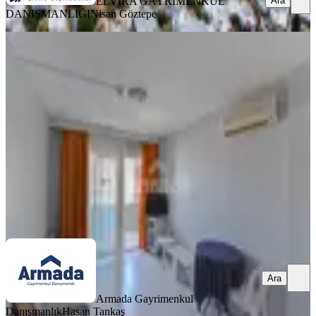
Ara
ELVİRA GAYRİMENKUL
DANIŞMANLIĞI
Nisan Göztepe
Kuşadası'nda Satılık Apart Otel
Aydın, Kuşadası
4651 m²
·
10.06.2026
295.000.000 ₺
Armada Gayrimenkul Danışmanlık
Hasan Tankaş
Ara
Ara
Armada Gayrimenkul
Danışmanlık
Hasan Tankaş