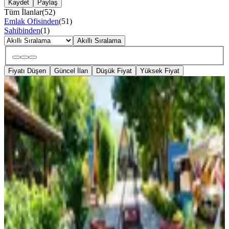
Kaydet
Paylaş
Tüm İlanlar
(
52
)
Emlak Ofisinden
(
51
)
Sahibinden
(
1
)
Akıllı Sıralama
Fiyatı Düşen
Güncel İlan
Düşük Fiyat
Yüksek Fiyat
YENİ
Yanık Mahallesi'nde Turizm İşletme
Yatırıma Hazır Eşsiz Fırsat
Sakarya, Sapanca
3700 m²
·
03.08.2026
68.000.000 ₺
Ekinoks İnvest
Ertan Çağın
Ara