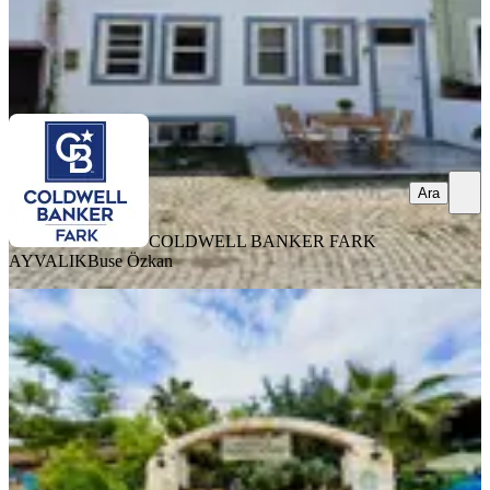
COLDWELL BANKER FARK AYVALIK
Buse Özkan
Ara
Ara
COLDWELL BANKER FARK
AYVALIK
Buse Özkan
Kadirs Famıly House 21 Yataklı Butik
Otel | Olimpos Yazır
Antalya, Kumluca
1000 m²
·
06.05.2026
55.000.000 ₺