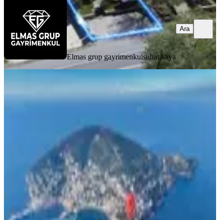
Ara
Elmas grup gayrimenkul
suhat kaya
Burgazada 3.050 M2 Arsa İçinde
Turistik Tesis
İstanbul, Adalar
920 m²
·
17.04.2026
166.000.000 ₺
Mega Emlak
Mega Gayrimenkul
Ara