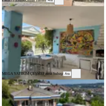
Likite77 Emlak
Cemal Yaman
Ara
İzmir Çeşme Alaçatı 7 Odalı Satılık
Butik Otel
İzmir, Çeşme
196 m²
·
28.07.2026
65.000.000 ₺
MEGA YATIRIM ÇEŞME
Fatma Subaşı
Ara
MEGA YATIRIM ÇEŞME
Fatma Subaşı
Ara
Şile'e Merkez De I Deniz Manzaralı I
Faal Butik Otel
İstanbul, Şile