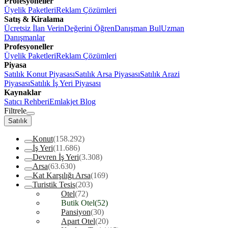
Profesyoneller
Üyelik Paketleri
Reklam Çözümleri
Satış & Kiralama
Ücretsiz İlan Verin
Değerini Öğren
Danışman Bul
Uzman
Danışmanlar
Profesyoneller
Üyelik Paketleri
Reklam Çözümleri
Piyasa
Satılık Konut Piyasası
Satılık Arsa Piyasası
Satılık Arazi
Piyasası
Satılık İş Yeri Piyasası
Kaynaklar
Satıcı Rehberi
Emlakjet Blog
Filtrele
Satılık
Konut
(158.292)
İş Yeri
(11.686)
Devren İş Yeri
(3.308)
Arsa
(63.630)
Kat Karşılığı Arsa
(169)
Turistik Tesis
(203)
Otel
(72)
Butik Otel
(52)
Pansiyon
(30)
Apart Otel
(20)