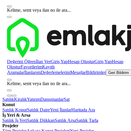
Kelime, semt veya ilan no ile ara...
Değerini Öğren
İlan Ver
Giriş Yap
Hesap Oluştur
Giriş Yap
Hesap
Oluştur
Favorilerim
Kayıtlı
Aramalar
İlanlarım
Değerlemelerim
Mesajlar
Bildirimler
Geri Bildirim
Kelime, semt veya ilan no ile ara...
Satılık
Kiralık
Yatırım
Danışmanlar
Sat
Konut
Satılık Konut
Satılık Daire
Yeni İlanlar
Haritada Ara
İş Yeri & Arsa
Satılık İş Yeri
Satılık Dükkan
Satılık Arsa
Satılık Tarla
Projeler
Tüm Projeler
Ankara Konut Projeleri
Yeni Projeler