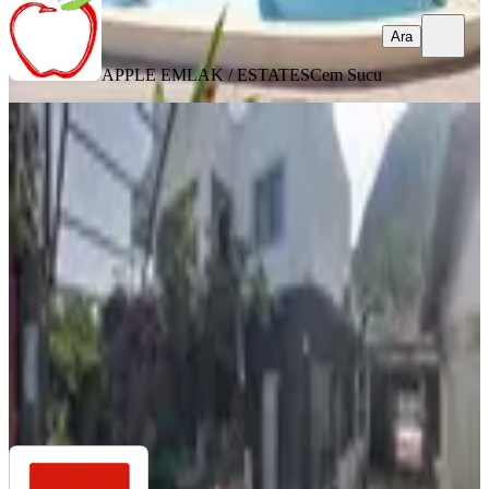
Ara
APPLE EMLAK / ESTATES
Cem Sucu
Priene Antik Kenti Yakınında Satılık
Meandros Butik Otel
Aydın, Söke
1520 m²
·
06.07.2026
24.500.000 ₺
Realty World Priene Gayrimenkul
Nazım Bilir
Ara