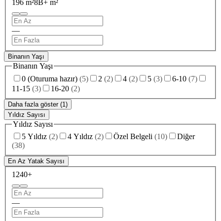
196 m²
8B+ m²
—
Binanın Yaşı
Binanın Yaşı
0 (Oturuma hazır)
(
5
)
2
(
2
)
4
(
2
)
5
(
3
)
6-10
(
7
)
11-15
(
3
)
16-20
(
2
)
Daha fazla göster (1)
Yıldız Sayısı
Yıldız Sayısı
5 Yıldız
(
2
)
4 Yıldız
(
2
)
Özel Belgeli
(
10
)
Diğer
(
38
)
En Az Yatak Sayısı
1
240+
—