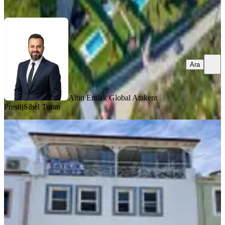
Ara
Ara
Altın Emlak Global Atakent
Prestij
Sibel Turan
Cunda Merkezde 5 Odalı Satılık
Butik Otel
Balıkesir, Ayvalık
300 m²
·
15.05.2026
62.000.000 ₺