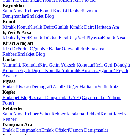
Kaynaklar
Satın Alma Rehberi
Konut Kredisi Rehberi
Uzman
Danışmanlar
Emlakjet Blog
Konut
Kiralık Konut
Kiralık Daire
Günlük Kiralık Daire
Haritada Ara
İş Yeri & Arsa
Kiralık İş Yeri
Kiralık Dükkan
Kiralık İş Yeri Piyasası
Kiralık Arsa
Kiracı Araçları
Kira Değerini Öğren
Ne Kadar Ödeyebilirim
Kiralama
Rehberi
Emlakjet Blog
İlanlar
Yatırımlık Konutlar
Kira Geliri Yüksek Konutlar
Hızlı Geri Dönüşlü
Konutlar
Fiyatı Düşen Konutlar
Yatırımlık Arsalar
Uygun m² Fiyatlı
Arsalar
Piyasa
Emlak Piyasası
Demografi Analizi
Değer Haritaları
Verilerimiz
Keşfet
Emlakjet Blog
Uzman Danışmanlar
GYF (Gayrimenkul Yatırım
Fonu)
Rehberler
Satın Alma Rehberi
Satıcı Rehberi
Kiralama Rehberi
Konut Kredisi
Rehberi
Danışman Ara
Emlak Danışmanları
Emlak Ofisleri
Uzman Danışmanlar