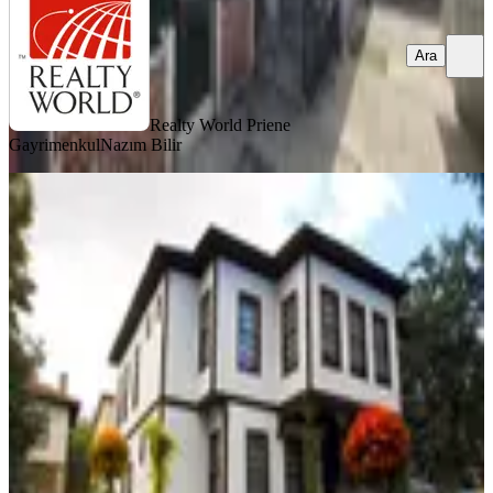
Ara
Realty World Priene
Gayrimenkul
Nazım Bilir
Mehveş Hanım Konağı
Karabük, Safranbolu
891 m²
·
26.06.2026
52.252.000 ₺
Remax Pasha
Fatma Şengül
Ara