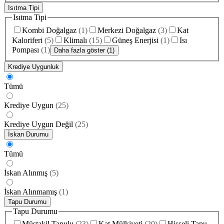
Isıtma Tipi
Isıtma Tipi
Kombi Doğalgaz
(
1
)
Merkezi Doğalgaz
(
3
)
Kat
Kaloriferi
(
5
)
Klimalı
(
15
)
Güneş Enerjisi
(
1
)
Isı
Pompası
(
1
)
Daha fazla göster (1)
Krediye Uygunluk
Tümü
Krediye Uygun
(
25
)
Krediye Uygun Değil
(
25
)
İskan Durumu
Tümü
İskan Alınmış
(
5
)
İskan Alınmamış
(
1
)
Tapu Durumu
Tapu Durumu
Müstakil Tapulu
(
23
)
Kat Mülkiyeti
(
20
)
Hisseli Tapu