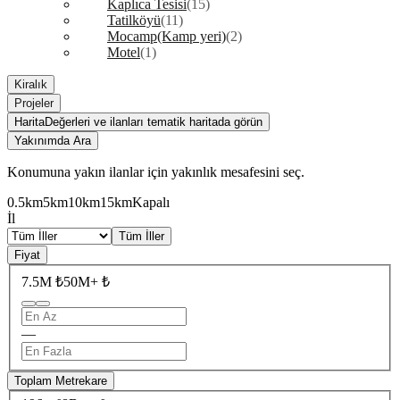
Kaplıca Tesisi
(15)
Tatilköyü
(11)
Mocamp(Kamp yeri)
(2)
Motel
(1)
Kiralık
Projeler
Harita
Değerleri ve ilanları tematik haritada görün
Yakınımda Ara
Konumuna yakın ilanlar için yakınlık mesafesini seç.
0.5km
5km
10km
15km
Kapalı
İl
Tüm İller
Fiyat
7.5M ₺
50M+ ₺
—
Toplam Metrekare