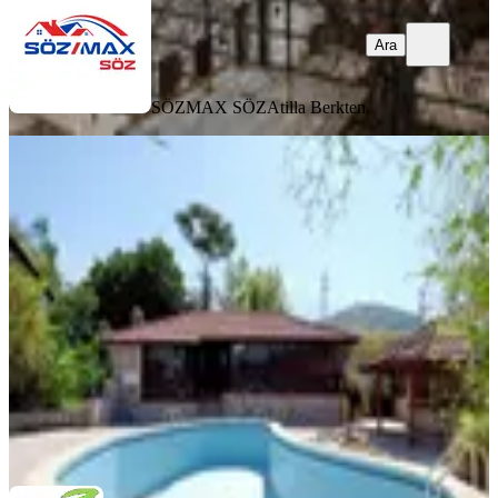
Ara
SÖZMAX SÖZ
Atilla Berkten
Yaka'da Butik Otel Konseptli Doğa İçi
Eşsiz Satılık Tesis
Muğla, Seydikemer
1911 m²
·
07.07.2026
19.000.000 ₺
APPLE EMLAK / ESTATES
Cem Sucu
Ara