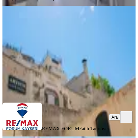
%
8
Mustafapaşa'nın Terası 17 Odalı Faal
Satılık Butik Otel
Nevşehir, Ürgüp
2370 m²
·
08.06.2026
54.900.000 ₺
59.900.000 ₺
REMAX FORUM
Fatih Tanrıöver
Ara
Ara
REMAX FORUM
Fatih Tanrıöver