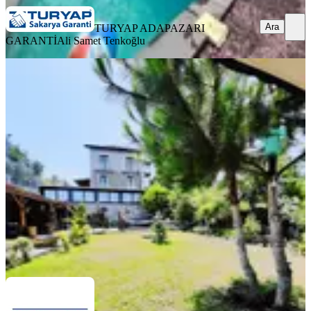
Ara
TURYAP ADAPAZARI
GARANTİ
Ali Samet Tenkoğlu
Remax Anka'dan Ağva'da Muhteşem
Konumda Butik Otel
İstanbul, Şile
672 m²
·
15.06.2026
59.900.000 ₺
REMAX ANKA GAYRİMENKUL
Gözde Göl
Ara