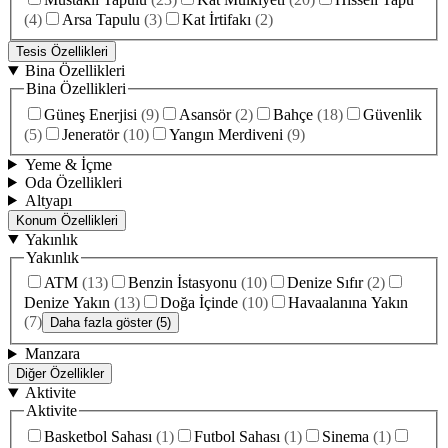
(
4
)
Arsa Tapulu
(
3
)
Kat İrtifakı
(
2
)
Tesis Özellikleri
Bina Özellikleri
Bina Özellikleri
Güneş Enerjisi
(
9
)
Asansör
(
2
)
Bahçe
(
18
)
Güvenlik
(
5
)
Jeneratör
(
10
)
Yangın Merdiveni
(
9
)
Yeme & İçme
Oda Özellikleri
Altyapı
Konum Özellikleri
Yakınlık
Yakınlık
ATM
(
13
)
Benzin İstasyonu
(
10
)
Denize Sıfır
(
2
)
Denize Yakın
(
13
)
Doğa İçinde
(
10
)
Havaalanına Yakın
(
7
)
Daha fazla göster (5)
Manzara
Diğer Özellikler
Aktivite
Aktivite
Basketbol Sahası
(
1
)
Futbol Sahası
(
1
)
Sinema
(
1
)