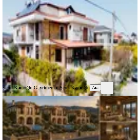
Alaçatı Göbene'de Acil Satılık Butik
Otel
İzmir, Çeşme
750 m²
·
26.05.2026
60.000.000 ₺
Şeref Karaoğlu Gayrimenkul
Şeref Karaoğlu
Ara
Şeref Karaoğlu Gayrimenkul
Şeref Karaoğlu
Ara
🌿 Likya Taş Konakları – Kaş
Çayköy’de Eşsiz Yatırım Fırsatı
Antalya, Kaş
2350 m²
·
20.05.2026