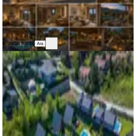
7.500.000 ₺
Emrullah Kantaş
Ara
Emrullah Kantaş
Ara
Sapanca'da Göl Manzaralı, Ruhsatlı
Turizm Belgeli
Sakarya, Sapanca
1662 m²
·
19.05.2026
42.000.000 ₺
Altın Emlak Global Atakent Prestij
Sibel Turan