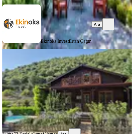
Ara
Ekinoks İnvest
Ertan Çağın
YENİ
Likite Emlak'tan Muhteşem Doğa
İçersinde Satılık Turistik Tesis
Yalova, Altınova
4900 m²
·
03.08.2026
110.000.000 ₺
Likite77 Emlak
Cemal Yaman
Ara