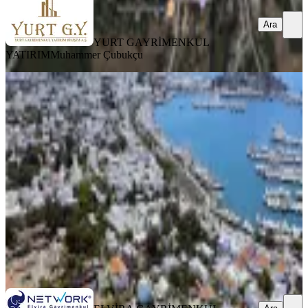
Ara
YURT GAYRİMENKUL
YATIRIM
Muhammer Çubukçu
Bodrum Marina'da 18 Odalı Satılık
Butik Otel
Muğla, Bodrum
1171 m²
·
13.06.2026
370.000.000 ₺
ELVİRA GAYRİMENKUL DANIŞMANLIĞI
Nisan Göztepe
Ara