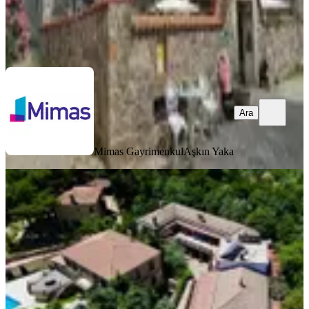
Mimas Gayrimenkul
Aşkın Yaka
Ara
Ara
Mimas Gayrimenkul
Aşkın Yaka
%
13
Avcı'dan Yeşilyurt Köyünde 9 Odalı
775m2 Arsa İçinde Otel
Çanakkale, Ayvacık
1525 m²
·
11.07.2026
82.500.000 ₺
95.000.000 ₺