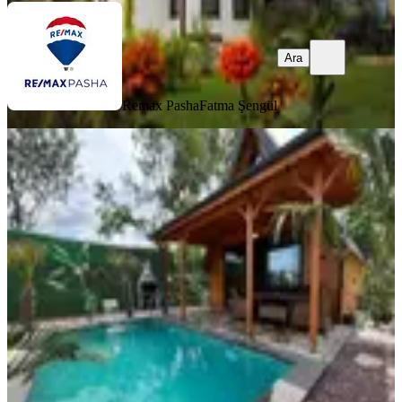
Ara
Remax Pasha
Fatma Şengül
%
2
İskanlı -ruhsatlı - Arsası İle Satılık Göl
Manzaralı Tesis
Sakarya, Sapanca
606 m²
·
19.06.2026
18.400.000 ₺
18.800.000 ₺
TURYAP ADAPAZARI GARANTİ
Ali Samet Tenkoğlu
Ara