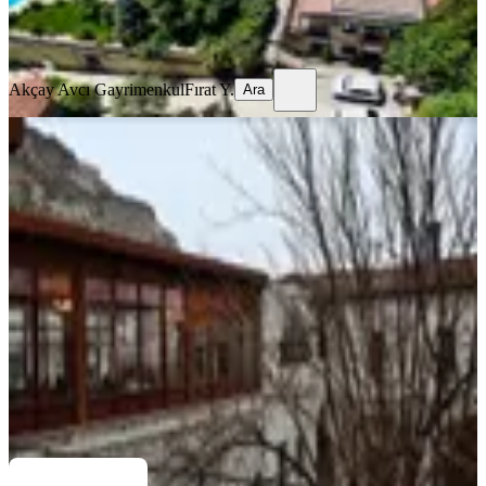
Akçay Avcı Gayrimenkul
Fırat Y.
Ara
Akçay Avcı Gayrimenkul
Fırat Y.
Ara
Ürgüp'ün Kalbinde Emsallerinin
Üzerinde Katma Değerli Cave Otel
Nevşehir, Ürgüp
1662 m²
·
08.07.2026
196.000.000 ₺
SÖZMAX SÖZ
Atilla Berkten
Ara