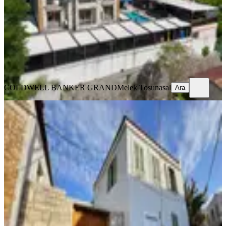
1057 m²
·
24.07.2026
110.000.000 ₺
COLDWELL BANKER GRAND
Melek Tosunasal
Ara
COLDWELL BANKER GRAND
Melek Tosunasal
Ara
Urla Sanat Sokağı 6 Odalı İster Ev
İster Otel 654m2 Satılık
İzmir, Urla
912 m²
·
22.07.2026
42.000.000 ₺