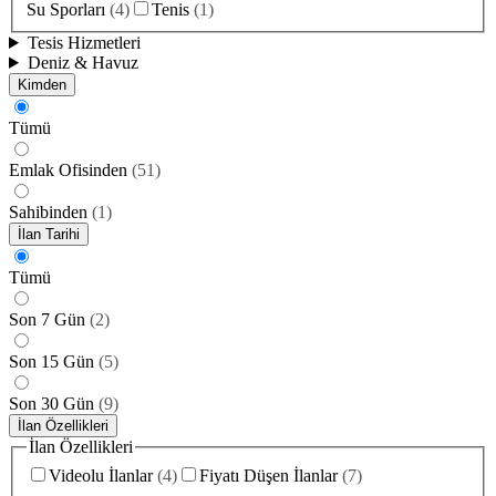
Su Sporları
(
4
)
Tenis
(
1
)
Tesis Hizmetleri
Deniz & Havuz
Kimden
Tümü
Emlak Ofisinden
(
51
)
Sahibinden
(
1
)
İlan Tarihi
Tümü
Son 7 Gün
(
2
)
Son 15 Gün
(
5
)
Son 30 Gün
(
9
)
İlan Özellikleri
İlan Özellikleri
Videolu İlanlar
(
4
)
Fiyatı Düşen İlanlar
(
7
)