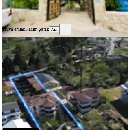
Truva emlak
Kazim Şafak
Ara
Truva emlak
Kazim Şafak
Ara
Sapanca Yanıkta Prestijli Turizm
Tesisi Otel & Bungalov
Sakarya, Sapanca
2250 m²
·
30.04.2026
59.000.000 ₺
Elmas grup gayrimenkul
suhat kaya
Ara