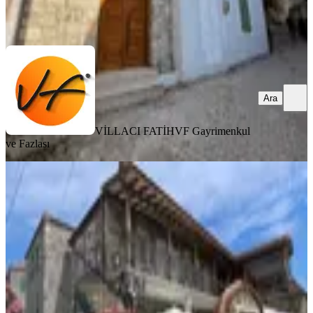
VİLLACI FATİH
VF Gayrimenkul ve Fazlası
Ara
Ara
VİLLACI FATİH
VF Gayrimenkul
ve Fazlası
Barbaros Köyü'nün İlk Butik Oteli
Yeni Sahibine Hazır
İzmir, Urla
400 m²
·
18.07.2026
36.000.000 ₺