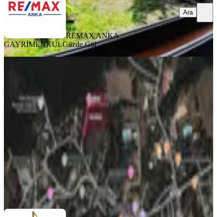
Ara
REMAX ANKA
GAYRİMENKUL
Gözde Göl
Polonezköy'de Yanyana Arsasıyla
Satılık Pansiyon & Restoran
İstanbul, Beykoz
6455 m²
·
15.06.2026
96.000.000 ₺
YURT GAYRİMENKUL YATIRIM
Muhammer Çubukçu
Ara