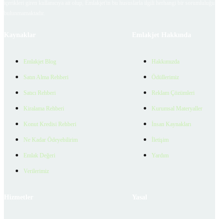
içerikleri giren kullanıcıya ait olup, Emlakjet'in bu hususlarla ilgili herhangi bir sorumluluğu
bulunmamaktadır.
Kaynaklar
Emlakjet Hakkında
Emlakjet Blog
Hakkımızda
Satın Alma Rehberi
Ödüllerimiz
Satıcı Rehberi
Reklam Çözümleri
Kiralama Rehberi
Kurumsal Materyaller
Konut Kredisi Rehberi
İnsan Kaynakları
Ne Kadar Ödeyebilirim
İletişim
Emlak Değeri
Yardım
Verilerimiz
Hizmetler
Yasal