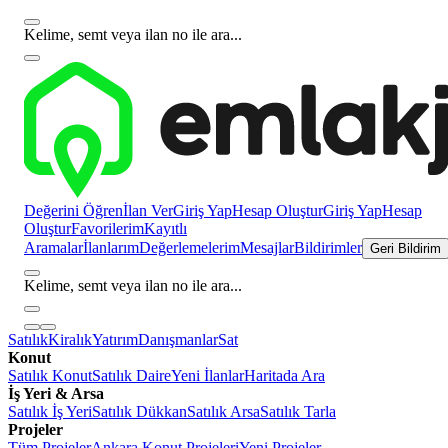
Kelime, semt veya ilan no ile ara...
Değerini Öğren
İlan Ver
Giriş Yap
Hesap Oluştur
Giriş Yap
Hesap
Oluştur
Favorilerim
Kayıtlı
Aramalar
İlanlarım
Değerlemelerim
Mesajlar
Bildirimler
Geri Bildirim
Kelime, semt veya ilan no ile ara...
Satılık
Kiralık
Yatırım
Danışmanlar
Sat
Konut
Satılık Konut
Satılık Daire
Yeni İlanlar
Haritada Ara
İş Yeri & Arsa
Satılık İş Yeri
Satılık Dükkan
Satılık Arsa
Satılık Tarla
Projeler
Tüm Projeler
Ankara Konut Projeleri
Yeni Projeler