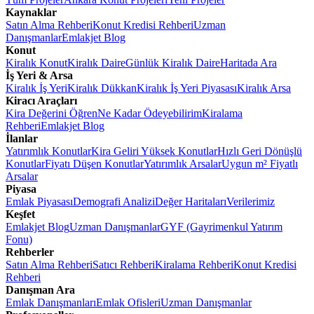
Kaynaklar
Satın Alma Rehberi
Konut Kredisi Rehberi
Uzman
Danışmanlar
Emlakjet Blog
Konut
Kiralık Konut
Kiralık Daire
Günlük Kiralık Daire
Haritada Ara
İş Yeri & Arsa
Kiralık İş Yeri
Kiralık Dükkan
Kiralık İş Yeri Piyasası
Kiralık Arsa
Kiracı Araçları
Kira Değerini Öğren
Ne Kadar Ödeyebilirim
Kiralama
Rehberi
Emlakjet Blog
İlanlar
Yatırımlık Konutlar
Kira Geliri Yüksek Konutlar
Hızlı Geri Dönüşlü
Konutlar
Fiyatı Düşen Konutlar
Yatırımlık Arsalar
Uygun m² Fiyatlı
Arsalar
Piyasa
Emlak Piyasası
Demografi Analizi
Değer Haritaları
Verilerimiz
Keşfet
Emlakjet Blog
Uzman Danışmanlar
GYF (Gayrimenkul Yatırım
Fonu)
Rehberler
Satın Alma Rehberi
Satıcı Rehberi
Kiralama Rehberi
Konut Kredisi
Rehberi
Danışman Ara
Emlak Danışmanları
Emlak Ofisleri
Uzman Danışmanlar