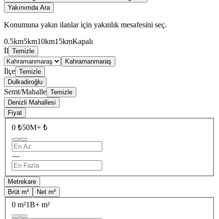
Yakınımda Ara
Konumuna yakın ilanlar için yakınlık mesafesini seç.
0.5km
5km
10km
15km
Kapalı
İl
Temizle
Kahramanmaraş
İlçe
Temizle
Dulkadiroğlu
Semt/Mahalle
Temizle
Denizli Mahallesi
Fiyat
0 ₺
50M+ ₺
—
Metrekare
Brüt m²
Net m²
0 m²
1B+ m²