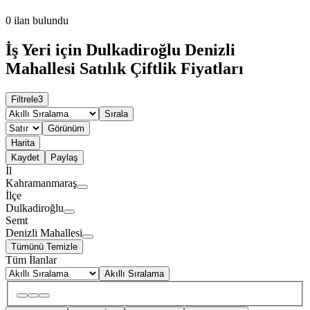
0
ilan bulundu
İş Yeri için Dulkadiroğlu Denizli
Mahallesi Satılık Çiftlik Fiyatları
Filtrele
3
Sırala
Görünüm
Harita
Kaydet
Paylaş
İl
Kahramanmaraş
İlçe
Dulkadiroğlu
Semt
Denizli Mahallesi
Tümünü Temizle
Tüm İlanlar
Akıllı Sıralama