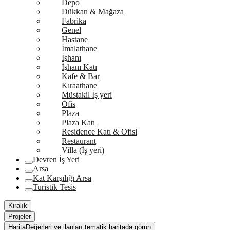
Depo
Dükkan & Mağaza
Fabrika
Genel
Hastane
İmalathane
İşhanı
İşhanı Katı
Kafe & Bar
Kıraathane
Müstakil İş yeri
Ofis
Plaza
Plaza Katı
Residence Katı & Ofisi
Restaurant
Villa (İş yeri)
Devren İş Yeri
Arsa
Kat Karşılığı Arsa
Turistik Tesis
Kiralık
Projeler
Harita
Değerleri ve ilanları tematik haritada görün