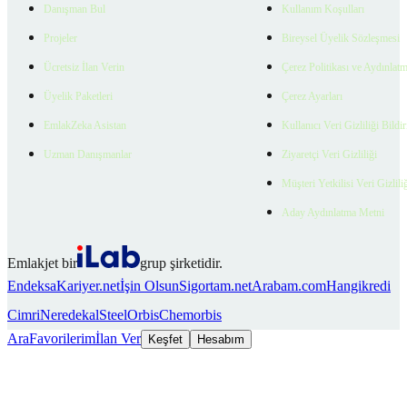
Danışman Bul
Kullanım Koşulları
Projeler
Bireysel Üyelik Sözleşmesi
Ücretsiz İlan Verin
Çerez Politikası ve Aydınlat
Üyelik Paketleri
Çerez Ayarları
EmlakZeka Asistan
Kullanıcı Veri Gizliliği Bildi
Uzman Danışmanlar
Ziyaretçi Veri Gizliliği
Müşteri Yetkilisi Veri Gizlili
Aday Aydınlatma Metni
Emlakjet bir
grup şirketidir.
Endeksa
Kariyer.net
İşin Olsun
Sigortam.net
Arabam.com
Hangikredi
Cimri
Neredekal
SteelOrbis
Chemorbis
Ara
Favorilerim
İlan Ver
Keşfet
Hesabım