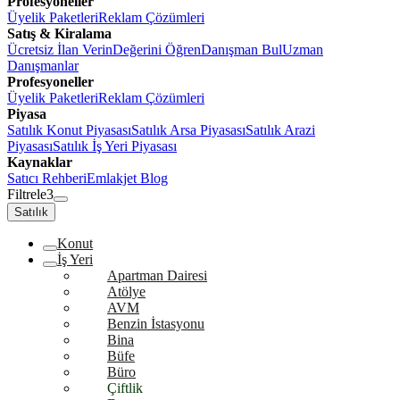
Profesyoneller
Üyelik Paketleri
Reklam Çözümleri
Satış & Kiralama
Ücretsiz İlan Verin
Değerini Öğren
Danışman Bul
Uzman
Danışmanlar
Profesyoneller
Üyelik Paketleri
Reklam Çözümleri
Piyasa
Satılık Konut Piyasası
Satılık Arsa Piyasası
Satılık Arazi
Piyasası
Satılık İş Yeri Piyasası
Kaynaklar
Satıcı Rehberi
Emlakjet Blog
Filtrele
3
Satılık
Konut
İş Yeri
Apartman Dairesi
Atölye
AVM
Benzin İstasyonu
Bina
Büfe
Büro
Çiftlik