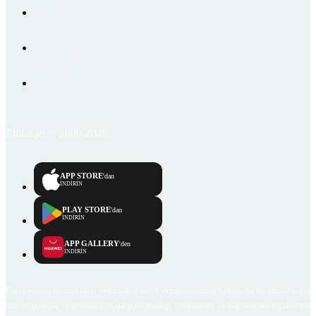
Emlakjet © 2006-2026
APP STORE
'dan
İNDİRİN
PLAY STORE
'dan
İNDİRİN
APP GALLERY
'den
İNDİRİN
Emlakjet.com internet sitesi ve Emlakjet mobil uygulamalarında kullanıcılar tarafından sağlana
ilan, bilgi, içerik ve görselin gerçekliği, orijinalliği, güvenilirliği ve doğruluğuna ilişkin soru